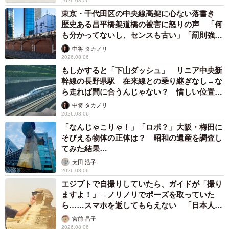
2026.08.06
東京・千代田区の中央線高架に心ない落書き
歴史ある昌平橋架道橋の被害に怒りの声 「何
も分かってないし、センスも古い」「罰則強化
して」
中将 タカノリ
2026.08.06
もしかすると「下山ダッシュ」 リニア中央新
幹線の長野県駅 在来線との乗り継ぎなし→な
ら走れば間に合うんじゃない？ 惜しい位置関
係が反響
中将 タカノリ
2026.08.06
「なんじゃこりゃ！」「ロボ？」大阪・梅田に
そびえる物体の正体は？ 昭和の遺産を調査し
てみた結果…
太田 浩子
2026.08.06
エジプトで自撮りしていたら、ガイドが「撮り
ますよ！」→ノリノリでポーズを取っていた
ら……スマホを返してもらえない 「日本人は
カモ代表かも」「私は6時間で3万円払った」
宮前 晶子
2026.08.06