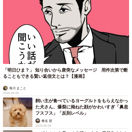
「明日ひま？」 知り合いから唐突なメッセージ 用件次第で断
ることもできる賢い返信文とは？【漫画】
海川 まこと
2026.08.06
飼い主が食べているヨーグルトをもらえなかっ
た犬さん、爆裂に拗ねた顔がかわいすぎ「鼻息
フスフス」「反則レベル」
椎名 碧
2026.08.06