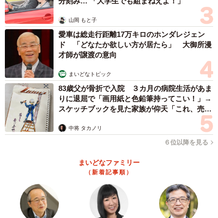
分刻み… 「大学生でも組まねえよ！」
山岡 もと子
愛車は総走行距離17万キロのホンダレジェン
ド 「どなたか欲しい方が居たら」 大御所漫
才師が譲渡の意向
まいどなトピック
83歳父が骨折で入院 ３カ月の病院生活があま
りに退屈で「画用紙と色鉛筆持ってこい！」→
スケッチブックを見た家族が仰天「これ、売れ
ますよ…」
中将 タカノリ
６位以降を見る
まいどなファミリー
（新着記事順）