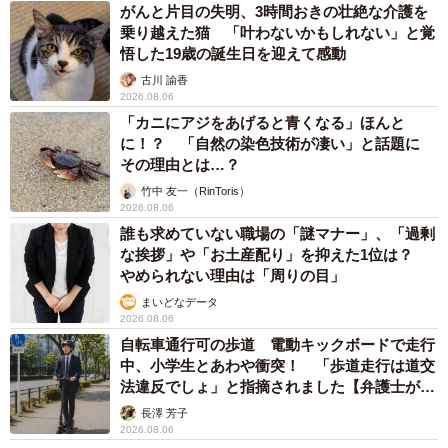
がんと片目の失明、3時間おきの壮絶な介護を
乗り越えた猫 「叶わないかもしれない」と覚
悟した19歳の誕生日を迎えて感動
古川 諭香
2026.08.06
「カニにアジをあげると青くなる」ほんと
に！？ 「自然の染色技術が凄い」と話題に
その理由とは…？
竹中 友一（RinToris）
2026.08.06
誰も求めていない職場の「謎マナー」、「過剰
な挨拶」や「お土産配り」を抑えた1位は？
やめられない理由は「周りの目」
まいどなデータ
2026.08.06
自転車通行可の歩道 電動キックボードで走行
中、小学生とあわや衝突！ 「歩道走行は道交
法違反でしょ」と指摘されました【弁護士が解
説】
長澤 芳子
2026.08.06