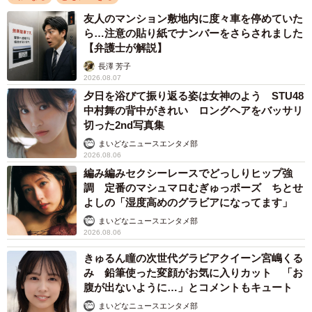
多いようです」。退治方法としては、「ハエタタキ等で叩
友人のマンション敷地内に度々車を停めていた
ら…注意の貼り紙でナンバーをさらされました
く、掃除機で吸ってごみといっしょに捨てる、ホウキや長
【弁護士が解説】
い箸、ピンセットなどを使って家の外に追い出す…などの
長澤 芳子
方法があります。クモには直接素手で触らないようにしま
2026.08.07
しょう」とあります。
夕日を浴びて振り返る姿は女神のよう STU48
中村舞の背中がきれい ロングヘアをバッサリ
切った2nd写真集
まいどなニュースエンタメ部
2026.08.06
編み編みセクシーレースでどっしりヒップ強
調 定番のマシュマロむぎゅっポーズ ちとせ
よしの「湿度高めのグラビアになってます」
まいどなニュースエンタメ部
2026.08.06
きゅるん瞳の次世代グラビアクイーン宮嶋くる
み 鉛筆使った変顔がお気に入りカット 「お
腹が出ないように…」とコメントもキュート
まいどなニュースエンタメ部