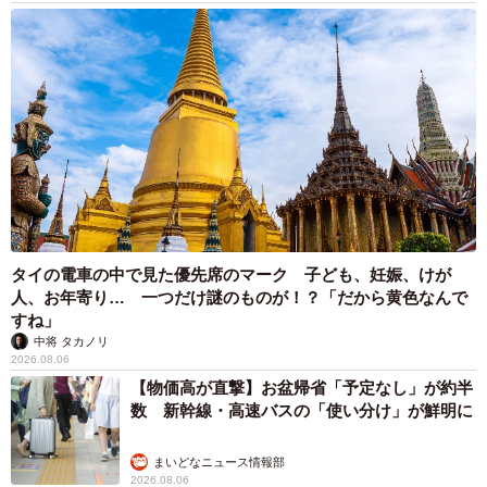
タイの電車の中で見た優先席のマーク 子ども、妊娠、けが
人、お年寄り… 一つだけ謎のものが！？「だから黄色なんで
すね」
中将 タカノリ
2026.08.06
【物価高が直撃】お盆帰省「予定なし」が約半
数 新幹線・高速バスの「使い分け」が鮮明に
まいどなニュース情報部
2026.08.06