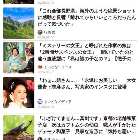
2026.08.06
「これ全部長野県」海外のような絶景ショット
に感動と反響「離れてからいいところだったん
だって気づいた」
行橋 友
2026.08.06
「ミステリーの女王」と呼ばれた作家の娘は
「2時間サスペンスの女王」 聞いていたのと
違う血液型に「私は誰の子なの？」【徹子の部
屋】
まいどなニュース
2026.08.06
「わぁ…姐さん…」「永遠にお美しい」 大女
優岩下志麻さん、写真家のインスタに登場
まいどなメディア
2026.08.05
「ふざけてません…真剣です」京都の老舗和菓
子店 次はカブトムシの幼虫 職人が手がけた
ゲテモノ和菓子 見事な造形に「気持ち悪いく
らいリアル」
中将 タカノリ