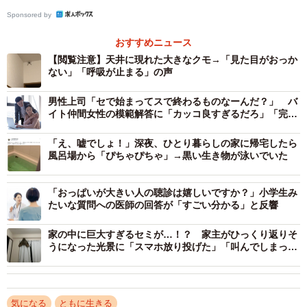
と、なんとも複雑な気持ちです」（山田さん）
Sponsored by
山田さんは1989（平成元）年3月、東京都出身。5歳のと
おすすめニュース
きに能楽の稽古を始め、6歳で初舞台。2016年、人間国宝
【閲覧注意】天井に現れた大きなクモ→「見た目がおっか
ない」「呼吸が止まる」の声
金剛流26世宗家金剛永謹のもと住込み修業を終え、独立。
現在は京都と東京を拠点に、国内外への普及活動にも取り
男性上司「セで始まってスで終わるものなーんだ？」 バ
組んでいます。6月7日には国立能楽堂（東京都渋谷区）で
イト仲間女性の模範解答に「カッコ良すぎるだろ」「完璧
な返し！」
行われる「第37回金剛流潤星会」に出演します。
「え、嘘でしょ！」深夜、ひとり暮らしの家に帰宅したら
風呂場から「ぴちゃぴちゃ」→黒い生き物が泳いでいた
目の前にいるクモ、どうすれば？
千葉市ホームページの「住居衛生相談」には、市民から
「おっぱいが大きい人の聴診は嬉しいですか？」小学生み
たいな質問への医師の回答が「すごい分かる」と反響
相談が多い生き物の一つとして、アシダカグモの生態と駆
除方法が掲載されています。
家の中に巨大すぎるセミが…！？ 家主がひっくり返りそ
うになった光景に「スマホ放り投げた」「叫んでしまっ
た」
同ページによると、アシダカグモは「家の中ではゴキブ
リを餌にしていると思われ、益虫に分類されることもあり
気になる
ともに生きる
ます。しかし脚が長く、大きく見えるので嫌われることも