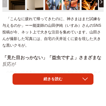
「こんなに疲れて帰ってきたのに、神さまはまだ試練を
与えるのか」ーー能楽師の山田伊純（いすみ）さんのSNS
投稿が今、ネット上で大きな注目を集めています。山田さ
んが撮影した写真には、自宅の天井近くに姿を現した大き
な黒いクモが。
「見た目おっかない」「益虫ですよ」さまざまな
反応が
山田さんによると、クモはアシダカグモのようで、サイ
続きを読む
ズは体の部分だけで4センチほどはあったそう。「足を伸ば
した姿は10センチ以上はあったので、対峙すると結構大き
く感じました」（山田さん）
5月10日夜、自身のXに写真を投稿したところ、表示回数