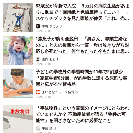
83歳父が骨折で入院 ３カ月の病院生活があま
りに退屈で「画用紙と色鉛筆持ってこい！」→
スケッチブックを見た家族が仰天「これ、売れ
ますよ…」
中将 タカノリ
2026.08.06
1歳息子が腕を亜脱臼 「奥さん、専業主婦な
のに」と夫の後輩から一言 母は泣きながら対
応し必死だった 何年もたった今もたまに思い
出し…
山岡 もと子
2026.08.06
子どもの学校外の学習時間が11年で2割減少
「家庭学習0分層」が約半数に達する深刻な実
態と広がる学習格差
まいどなニュース情報部
2026.08.06
「事故物件」という言葉のイメージにとらわれ
ていませんか？ 不動産業者が語る「物件の可
能性」を閉ざさないために必要なこと
平藤 清刀