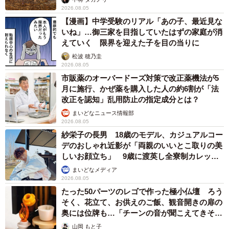
2026.08.05
【漫画】中学受験のリアル「あの子、最近見な
いね」…御三家を目指していたはずの家庭が消
えていく 限界を迎えた子を目の当りに
松波 穂乃圭
2026.08.05
市販薬のオーバードーズ対策で改正薬機法が5
月に施行、かぜ薬を購入した人の約6割が「法
改正を認知」乱用防止の指定成分とは？
まいどなニュース情報部
2026.08.05
紗栄子の長男 18歳のモデル、カジュアルコー
デのおしゃれ近影が「両親のいいとこ取りの美
しいお顔立ち」 9歳に渡英し全寮制カレッジ
で学ぶ
まいどなメディア
2026.08.05
たった50パーツのレゴで作った極小仏壇 ろう
そく、花立て、お供えのご飯、観音開きの扉の
奥には位牌も…「チーンの音が聞こえてきそ
う」
山岡 もと子