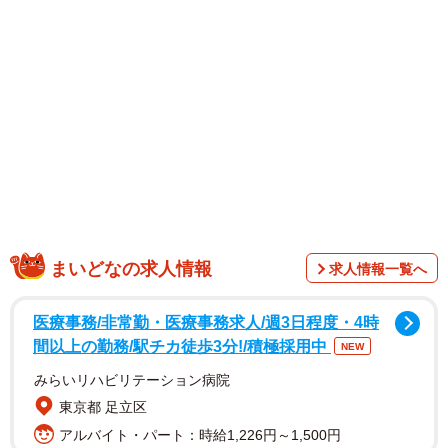
は3183万回を超えるほど拡散。あまりの迫力に息をのむ人
が多く、「心臓に悪い」「見た目がおっかない」「呼吸が
止まる」「威圧感がすごい」などの声が上がりました。
一方で、アシダカグモは益虫と知る人たちからは、「ア
シダカ軍曹！」「軍曹がいるということはGがいる」「アシ
ダカはゴキブリを食べてくれます」「Gの天敵」「益虫です
よ」「そっとしておきましょう」「クモだけは退治せずに
逃すようにしてます」といった意見も多数寄せられまし
まいどなの求人情報
求人情報一覧へ
た。
医療事務/非常勤・医療事務求人/週3日程度・4時
間以上の勤務/駅チカ徒歩3分!/積極採用中
NEW
みらいリハビリテーション病院
東京都 足立区
アルバイト・パート：時給1,226円～1,500円