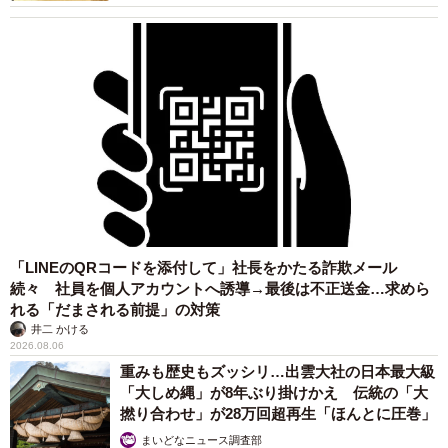
「LINEのQRコードを添付して」社長をかたる詐欺メール
続々 社員を個人アカウントへ誘導→最後は不正送金…求めら
れる「だまされる前提」の対策
井二 かける
2026.08.06
重みも歴史もズッシリ…出雲大社の日本最大級
「大しめ縄」が8年ぶり掛けかえ 伝統の「大
撚り合わせ」が28万回超再生「ほんとに圧巻」
まいどなニュース調査部