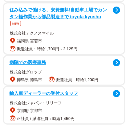
住み込みで働ける、寮費無料!自動車工場でカン
タン軽作業から部品製造まで toyota kyushu
NEW
株式会社テクノスマイル
福岡県 宮若市
山田さんも益虫という知識はあったため「できれば共存
派遣社員：時給1,700円～2,125円
したい気持ちも少しあったのですが」としながらも、「や
はり姿が強烈過ぎてどうしても放っておけず…」。
病院での医療事務
株式会社グロップ
その後については「息子の虫取り網を使ってなんとか捕
徳島県 徳島市
派遣社員：時給1,200円
獲し、そっと玄関の外に逃しました」と教えてくれまし
た。
輸入車ディーラーの受付スタッフ
株式会社ジャパン・リリーフ
「皆さんの反応を見て『逃したのは失敗だったかも』と
京都府 京都市
少し後悔もしています。あれだけ立派なクモが家にいたと
正社員 / 派遣社員：時給1,450円
いうことは、『G』がいた証拠なのかもしれない…と考える