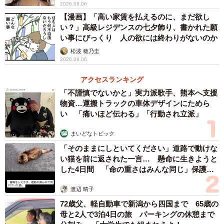
2026.08.06
【漫画】「高い家賃を払えるのに、まだ欲し
い？」高級レジデンスの七夕飾り、書かれた願
い事にびっくり 人の欲には終わりがないのか
松波 穂乃圭
2026.08.06
アクセスランキング
「不謹慎でないかと」実力派歌手、熊本へ支援
物資…運搬トラックの車体デザインにためら
い 「痛いほど伝わる」「行動され立派」
まいどなトピック
「そのままにしといてください」道路で動けな
い猫を前に返された一言… 懸命に生きようと
した4日間 「命の重さはみんな同じ」保護団
体代表の訴え
渡辺 晴子
72歳父、軽自動車で新潟から四国まで 65歳の
母と2人で3泊4日の旅 パーキングの休憩まで