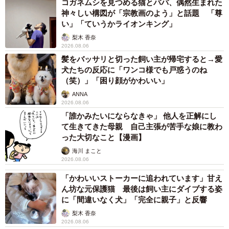
コガネムシを見つめる猫とパパ、偶然生まれた
神々しい構図が「宗教画のよう」と話題 「尊
い」「ていうかライオンキング」
梨木 香奈
2026.08.06
髪をバッサリと切った飼い主が帰宅すると→愛
犬たちの反応に「ワンコ様でも戸惑うのね
（笑）」「困り顔がかわいい」
ANNA
2026.08.06
「誰かみたいにならなきゃ」 他人を正解にし
て生きてきた母親 自己主張が苦手な娘に教わ
った大切なこと【漫画】
海川 まこと
2026.08.06
「かわいいストーカーに追われています」甘え
ん坊な元保護猫 最後は飼い主にダイブする姿
に「間違いなく犬」「完全に親子」と反響
梨木 香奈
2026.08.06