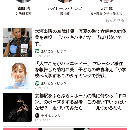
森岡 浩
ハイヒール・リンゴ
大江 篤
姓氏研究家
漫才師
園田学園女子大学学長
もっと見る
大河出演の39歳俳優 真夏の海で赤銅色の肉体
美を連投 「バッキバキだな」「ばり渋いで
す」
まいどなトピック
2026.08.06
「人生こそがバラエティー」 マレーシア移住
を報告した菊地亜美 子どもの教育考え「小学
校へ入学するこのタイミングで挑戦」
まいどなトピック
2026.08.06
京都駅をぶらぶら→ホームの隅に何やら「ドロ
ン」のポーズをする忍者 この暑い中いったい
なぜ？ 近づいてみたら… 「見つかるなんて
未熟」
中将 タカノリ
2026.08.06