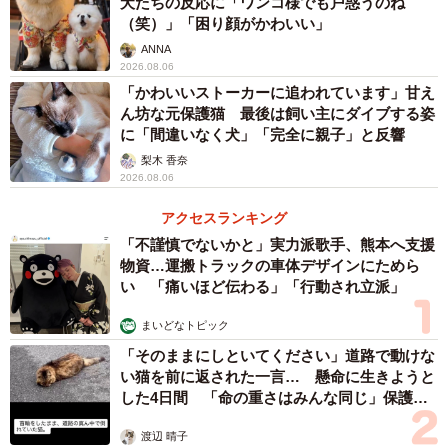
犬たちの反応に「ワンコ様でも戸惑うのね
（笑）」「困り顔がかわいい」
ANNA
2026.08.06
「かわいいストーカーに追われています」甘え
ん坊な元保護猫 最後は飼い主にダイブする姿
に「間違いなく犬」「完全に親子」と反響
梨木 香奈
2026.08.06
アクセスランキング
「不謹慎でないかと」実力派歌手、熊本へ支援
物資…運搬トラックの車体デザインにためら
い 「痛いほど伝わる」「行動され立派」
まいどなトピック
「そのままにしといてください」道路で動けな
い猫を前に返された一言… 懸命に生きようと
した4日間 「命の重さはみんな同じ」保護団
体代表の訴え
渡辺 晴子