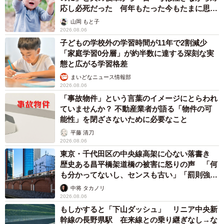
応し必死だった 何年もたった今もたまに思い
出し…
山岡 もと子
2026.08.06
子どもの学校外の学習時間が11年で2割減少
「家庭学習0分層」が約半数に達する深刻な実
態と広がる学習格差
まいどなニュース情報部
2026.08.06
「事故物件」という言葉のイメージにとらわれ
ていませんか？ 不動産業者が語る「物件の可
能性」を閉ざさないために必要なこと
平藤 清刀
2026.08.06
東京・千代田区の中央線高架に心ない落書き
歴史ある昌平橋架道橋の被害に怒りの声 「何
も分かってないし、センスも古い」「罰則強化
して」
中将 タカノリ
2026.08.06
もしかすると「下山ダッシュ」 リニア中央新
幹線の長野県駅 在来線との乗り継ぎなし→な