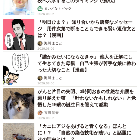
校へ入学するこのタイミングで挑戦」
まいどなトピック
2026.08.06
「明日ひま？」 知り合いから唐突なメッセー
ジ 用件次第で断ることもできる賢い返信文と
は？【漫画】
海川 まこと
2026.08.06
「誰かみたいにならなきゃ」 他人を正解にし
て生きてきた母親 自己主張が苦手な娘に教わ
った大切なこと【漫画】
海川 まこと
2026.08.06
がんと片目の失明、3時間おきの壮絶な介護を
乗り越えた猫 「叶わないかもしれない」と覚
悟した19歳の誕生日を迎えて感動
古川 諭香
2026.08.06
「カニにアジをあげると青くなる」ほんと
に！？ 「自然の染色技術が凄い」と話題に
その理由とは…？