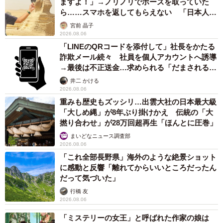
ますよ！」→ノリノリでポーズを取っていた
ら……スマホを返してもらえない 「日本人は
カモ代表かも」「私は6時間で3万円払った」
宮前 晶子
2026.08.06
「LINEのQRコードを添付して」社長をかたる
詐欺メール続々 社員を個人アカウントへ誘導
→最後は不正送金…求められる「だまされる前
提」の対策
井二 かける
2026.08.06
重みも歴史もズッシリ…出雲大社の日本最大級
「大しめ縄」が8年ぶり掛けかえ 伝統の「大
撚り合わせ」が28万回超再生「ほんとに圧巻」
まいどなニュース調査部
2026.08.06
「これ全部長野県」海外のような絶景ショット
に感動と反響「離れてからいいところだったん
だって気づいた」
行橋 友
2026.08.06
「ミステリーの女王」と呼ばれた作家の娘は