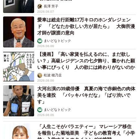
長澤 芳子
2026.08.07
愛車は総走行距離17万キロのホンダレジェン
ド 「どなたか欲しい方が居たら」 大御所漫
才師が譲渡の意向
まいどなトピック
2026.08.06
【漫画】「高い家賃を払えるのに、まだ欲し
い？」高級レジデンスの七夕飾り、書かれた願
い事にびっくり 人の欲には終わりがないのか
松波 穂乃圭
2026.08.06
大河出演の39歳俳優 真夏の海で赤銅色の肉体
美を連投 「バッキバキだな」「ばり渋いで
す」
まいどなトピック
2026.08.06
「人生こそがバラエティー」 マレーシア移住
を報告した菊地亜美 子どもの教育考え「小学