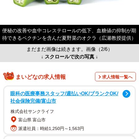
便秘の改善や血中コレステロールの低下、血糖値の抑制が期
待できるペクチンを含んだ夏野菜のオクラ（広瀬教授提供）
まだまだ画像は続きます。画像（2/6）
↓ スクロールで次の写真 ↓
まいどなの求人情報
求人情報一覧へ
眼科の医療事務スタッフ/週払いOK/ブランクOK/
社会保険完備/富山市
株式会社サンクライフ
富山県 富山市
派遣社員：時給1,250円～1,563円