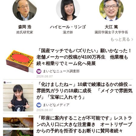
森岡 浩
ハイヒール・リンゴ
大江 篤
姓氏研究家
漫才師
園田学園女子大学学長
もっと見る
「国産マッチでもバズりたい」願いかなった！
老舗メーカーの投稿が4100万再生 他業種も
続々相乗りでミーム化へ発展
まいどなニュース調査部
2026.08.07
「化けましたね～」10歳で綾瀬はるかの娘役→
雰囲気ガラリの18歳に成長 「メイクで雰囲気
が」「宝塚に入れそう」
まいどなメディア
2026.08.07
「即座に案内することが不可能です」レストラ
ンの入り口に大きな注意書き オートリザーブ
からの予約を拒否するお断りに賛同者続々