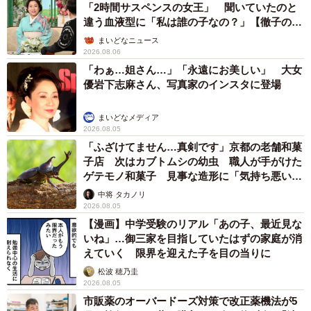
「2時間サスペンスの女王」 聞いていたのと
違う血液型に「私は誰の子なの？」【徹子の部
屋】
まいどなニュース
2026.08.06
「わぁ…姐さん…」「永遠にお美しい」 大女
優岩下志麻さん、写真家のインスタに登場
まいどなメディア
2026.08.05
「ふざけてません…真剣です」京都の老舗和菓
子店 次はカブトムシの幼虫 職人が手がけた
ゲテモノ和菓子 見事な造形に「気持ち悪いく
らいリアル」
中将 タカノリ
2026.08.05
【漫画】中学受験のリアル「あの子、最近見な
いね」…御三家を目指していたはずの家庭が消
えていく 限界を迎えた子を目の当りに
松波 穂乃圭
2026.08.05
市販薬のオーバードーズ対策で改正薬機法が5