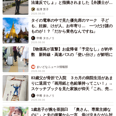
法違反でしょ」と指摘されました【弁護士が解
説】
長澤 芳子
2026.08.06
タイの電車の中で見た優先席のマーク 子ど
も、妊娠、けが人、お年寄り… 一つだけ謎の
ものが！？「だから黄色なんですね」
中将 タカノリ
2026.08.06
【物価高が直撃】お盆帰省「予定なし」が約半
数 新幹線・高速バスの「使い分け」が鮮明に
まいどなニュース情報部
2026.08.06
83歳父が骨折で入院 ３カ月の病院生活があま
りに退屈で「画用紙と色鉛筆持ってこい！」→
スケッチブックを見た家族が仰天「これ、売れ
ますよ…」
中将 タカノリ
2026.08.06
1歳息子が腕を亜脱臼 「奥さん、専業主婦な
のに」と夫の後輩から一言 母は泣きながら対