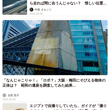
ら走れば間に合うんじゃない？ 惜しい位置関
係が反響
中将 タカノリ
2026.08.06
「なんじゃこりゃ！」「ロボ？」大阪・梅田にそびえる物体の
正体は？ 昭和の遺産を調査してみた結果…
太田 浩子
2026.08.06
エジプトで自撮りしていたら、ガイドが「撮り