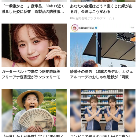
「一瞬誰かと…」彦摩呂、30キロ近く
あなたの金運はどう？宝くじに縁があ
減量した姿に反響 既製品の防護服が
る時、金運はこう変わる
着られると...
PR(合同会社デジタルファーム )
ガーターベルトで際立つ妖艶脚線美
紗栄子の長男 18歳のモデル、カジュ
フリーアナ森香澄がランジェリーモデ
アルコーデのおしゃれ近影が「両親の
ルに ｢PE...
いいとこ取...
【当選した人が暴露】宝くじ運が動く
コンビニで買うのは損！たばこ税なし