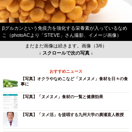
βグルカンという免疫⼒を強化する栄養素が入っているなめ
こ（photoACより「STEVE」さん撮影、イメージ画像）
まだまだ画像は続きます。画像（3/6）
↓ スクロールで次の写真 ↓
おすすめニュース
【写真】オクラやなめこなど「ヌメヌメ」食材を日々の食
事に
【写真】「ヌメヌメ」食材の一覧と健康効果
【写真】「ヌメ活」を提唱する九州大学の廣瀬直人教授