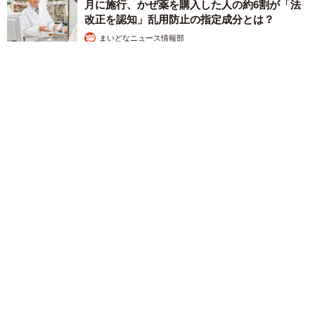
月に施行、かぜ薬を購入した人の約6割が「法
改正を認知」乱用防止の指定成分とは？
まいどなニュース情報部
2026.08.05
紗栄子の長男 18歳のモデル、カジュアルコーデのおしゃれ近
影が「両親のいいとこ取りの美しいお顔立ち」 9歳に渡英し全
寮制カレッジで学ぶ
まいどなメディア
2026.08.05
たった50パーツのレゴで作った極小仏壇 ろう