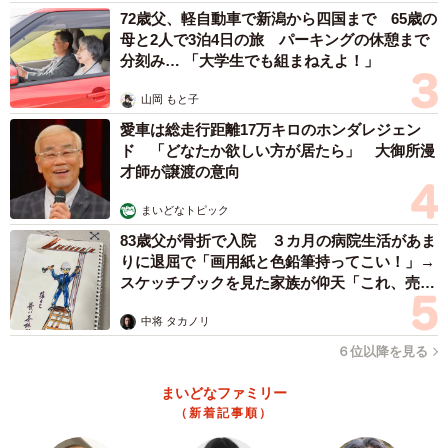
72歳父、軽自動車で新潟から四国まで 65歳の
母と2人で3泊4日の旅 パーキングの休憩まで
分刻み… 「大学生でも組まねえよ！」
山岡 もと子
愛車は総走行距離17万キロのホンダレジェン
ド 「どなたか欲しい方が居たら」 大御所漫
才師が譲渡の意向
まいどなトピック
83歳父が骨折で入院 ３カ月の病院生活があま
りに退屈で「画用紙と色鉛筆持ってこい！」→
スケッチブックを見た家族が仰天「これ、売れ
ますよ…」
中将 タカノリ
６位以降を見る
まいどなファミリー
（新着記事順）