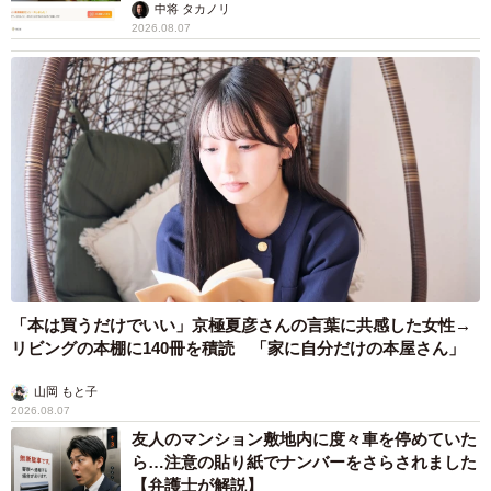
中将 タカノリ
2026.08.07
「本は買うだけでいい」京極夏彦さんの言葉に共感した女性→
リビングの本棚に140冊を積読 「家に自分だけの本屋さん」
山岡 もと子
2026.08.07
友人のマンション敷地内に度々車を停めていた
ら…注意の貼り紙でナンバーをさらされました
【弁護士が解説】