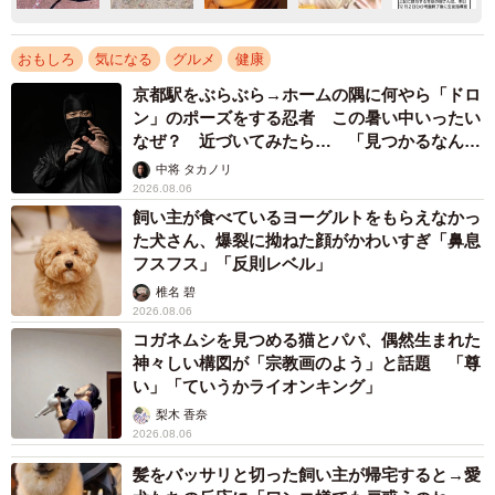
おもしろ
気になる
グルメ
健康
京都駅をぶらぶら→ホームの隅に何やら「ドロ
ン」のポーズをする忍者 この暑い中いったい
なぜ？ 近づいてみたら… 「見つかるなんて
未熟」
中将 タカノリ
2026.08.06
飼い主が食べているヨーグルトをもらえなかっ
た犬さん、爆裂に拗ねた顔がかわいすぎ「鼻息
フスフス」「反則レベル」
椎名 碧
2026.08.06
コガネムシを見つめる猫とパパ、偶然生まれた
神々しい構図が「宗教画のよう」と話題 「尊
い」「ていうかライオンキング」
梨木 香奈
2026.08.06
髪をバッサリと切った飼い主が帰宅すると→愛