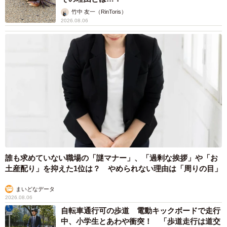
竹中 友一（RinToris）
2026.08.06
誰も求めていない職場の「謎マナー」、「過剰な挨拶」や「お
土産配り」を抑えた1位は？ やめられない理由は「周りの目」
まいどなデータ
2026.08.06
自転車通行可の歩道 電動キックボードで走行
中、小学生とあわや衝突！ 「歩道走行は道交