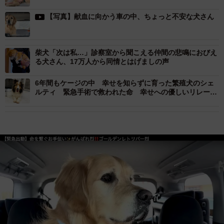
【写真】献血に向かう車の中、ちょっと不安な犬さん
柴犬「次は私…」診察室から聞こえる仲間の悲鳴におびえ
る犬さん、17万人から同情とはげましの声
6年間もケージの中 幸せを知らずに育った繁殖犬のシェ
ルティ 緊急手術で救われた命 幸せへの優しいリレーが
始まった