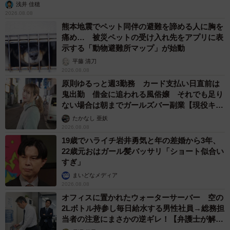
浅井 佳穂
2026.08.08
熊本地震でペット同伴の避難を諦める人に胸を
痛め… 被災ペットの受け入れ先をアプリに表
示する「動物避難所マップ」が始動
平藤 清刀
2026.08.08
原則ゆるっと週3勤務 カード支払い日直前は
鬼出勤 借金に追われる風俗嬢 それでも足り
ない場合は朝までガールズバー副業【現役キャ
ストに取材】
たかなし 亜妖
2026.08.08
19歳でハライチ岩井勇気と年の差婚から3年、
22歳元おはガール髪バッサリ「ショート似合い
すぎ」
まいどなメディア
2026.08.08
オフィスに置かれたウォーターサーバー 空の
2Lボトル持参し毎日給水する男性社員→総務担
当者の注意にまさかの逆ギレ！【弁護士が解
説】