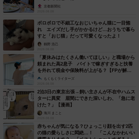
京都新聞社
2026.08.08
ボロボロで不細工なおじいちゃん猫に一目惚
れ エイズだし手がかかるけど…おうちで暮ら
すと「おじ猫」だって可愛くなったよ！
鶴野 浩己
2026.08.08
「夏休みはたくさん働いてほしい」と職場から
頼まれた高2息子 バイトで稼ぎすぎると扶養
を外れて税金や保険料が上がる？【FPが解
説】
もくもくライターズ
2026.08.08
2泊3日の東京出張→飼い主さんが不在中ハムス
ターに異変 眉間にできた深いしわ、「急に老
けた？」【漫画】
海川 まこと
2026.08.08
赤ちゃんが気になる？ひょっこり顔を出す2匹
の猫の愛らしさに悶絶…！ 「こんなかわいい