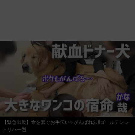
【緊急出動】命を繋ぐお手伝い✨がんばれ烈‼️ゴールデンレ
トリバー烈