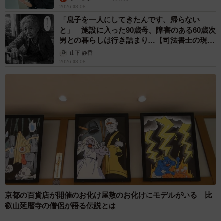
2026.08.08
「息子を一人にしてきたんです、帰らない
と」 施設に入った90歳母、障害のある60歳次
男との暮らしは行き詰まり…【司法書士の現場
から】
山下 静香
2026.08.08
京都の百貨店が開催のお化け屋敷のお化けにモデルがいる 比
叡山延暦寺の僧侶が語る伝説とは