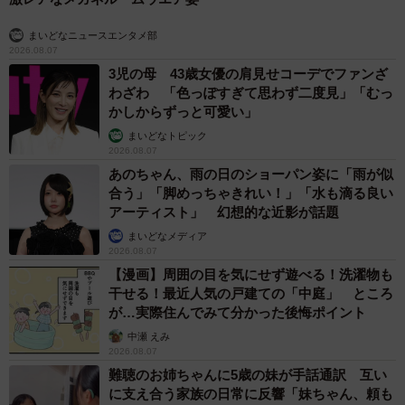
まいどなニュースエンタメ部
2026.08.07
3児の母 43歳女優の肩見せコーデでファンざ
わざわ 「色っぽすぎて思わず二度見」「むっ
かしからずっと可愛い」
まいどなトピック
2026.08.07
あのちゃん、雨の日のショーパン姿に「雨が似
合う」「脚めっちゃきれい！」「水も滴る良い
アーティスト」 幻想的な近影が話題
まいどなメディア
2026.08.07
【漫画】周囲の目を気にせず遊べる！洗濯物も
干せる！最近人気の戸建ての「中庭」 ところ
が…実際住んでみて分かった後悔ポイント
中瀬 えみ
2026.08.07
難聴のお姉ちゃんに5歳の妹が手話通訳 互い
に支え合う家族の日常に反響「妹ちゃん、頼も