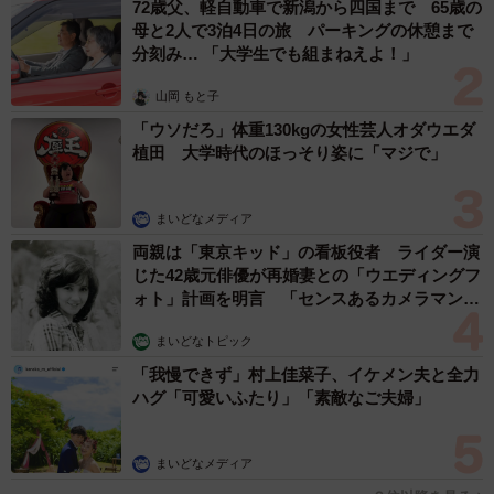
72歳父、軽自動車で新潟から四国まで 65歳の
母と2人で3泊4日の旅 パーキングの休憩まで
分刻み… 「大学生でも組まねえよ！」
山岡 もと子
「ウソだろ」体重130kgの女性芸人オダウエダ
植田 大学時代のほっそり姿に「マジで」
まいどなメディア
両親は「東京キッド」の看板役者 ライダー演
じた42歳元俳優が再婚妻との「ウエディングフ
ォト」計画を明言 「センスあるカメラマン求
む」
まいどなトピック
「我慢できず」村上佳菜子、イケメン夫と全力
ハグ「可愛いふたり」「素敵なご夫婦」
まいどなメディア