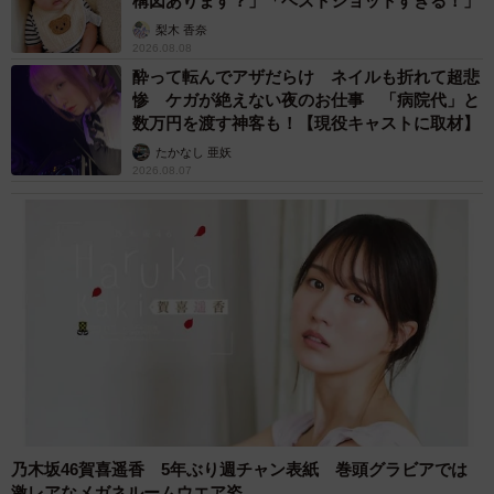
構図あります？」「ベストショットすぎる！」
梨木 香奈
2026.08.08
酔って転んでアザだらけ ネイルも折れて超悲
惨 ケガが絶えない夜のお仕事 「病院代」と
数万円を渡す神客も！【現役キャストに取材】
たかなし 亜妖
2026.08.07
乃木坂46賀喜遥香 5年ぶり週チャン表紙 巻頭グラビアでは
激レアなメガネルームウエア姿