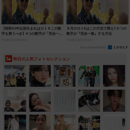
【昭和43年以前生まれはロト６この数
８月のロト6はこの方法で買え!!６つの
字を買うべき】6つの数字が「完全一
数字が『完全一致』する方法
致」する方...
PR(株式会社MURA)
PR(株式会社MURA)
Recommended by
昨日の人気フォトセレクション