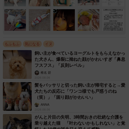
もふもふ
気になる
イヌ
飼い主が食べているヨーグルトをもらえなかっ
た犬さん、爆裂に拗ねた顔がかわいすぎ「鼻息
フスフス」「反則レベル」
椎名 碧
2026.08.06
髪をバッサリと切った飼い主が帰宅すると→愛
犬たちの反応に「ワンコ様でも戸惑うのね
（笑）」「困り顔がかわいい」
ANNA
2026.08.06
がんと片目の失明、3時間おきの壮絶な介護を
乗り越えた猫 「叶わないかもしれない」と覚