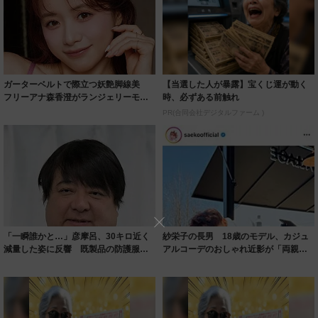
ガーターベルトで際立つ妖艶脚線美
【当選した人が暴露】宝くじ運が動く
フリーアナ森香澄がランジェリーモデ
時、必ずある前触れ
ルに ｢PE...
PR(合同会社デジタルファーム )
「一瞬誰かと…」彦摩呂、30キロ近く
紗栄子の長男 18歳のモデル、カジュ
減量した姿に反響 既製品の防護服が
アルコーデのおしゃれ近影が「両親の
着られると...
いいとこ取...