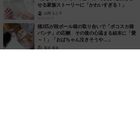
せる家族ストーリーに「かわいすぎる！」
山岡 もと子
2026.08.07
猫2匹が段ボール箱の取り合いで「ポコスカ猫
パンチ」の応酬 その後の心温まる結末に「愛
～！」「おばちゃん泣きそうや…」
梨木 香奈
2026.08.07
「ちょっとババロアみたい」パートナーの誕生日に手作りトー