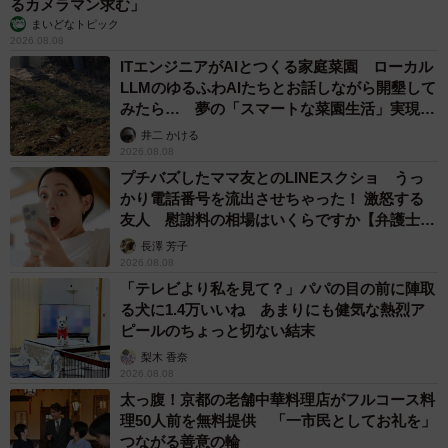
るカメラマン求む」
まいどなトピック
2026.08.08
ITエンジニアがAIとつくる家庭菜園 ローカル
LLMのゆるふわAIたちとお話しながら開墾して
みたら… 夢の「スマートな菜園生活」実現な
るか
井二 かける
2026.08.08
プチバズしたママ友とのLINEスクショ うっ
かり電話番号を流出させちゃった！ 激怒する
友人 慰謝料の相場はいくらですか【弁護士が
解説】
長澤 芳子
2026.08.08
「テレビより私を見て？」パパの目の前に陣取
る犬に1.4万いいね あまりにも健気な熱烈ア
ピールのちょっと切ない結末
梨木 香奈
2026.08.08
太っ腹！京都の老舗中華料理店がフルコース料
理50人前を無料提供 「一市民としてお礼を」
つながる善意の輪