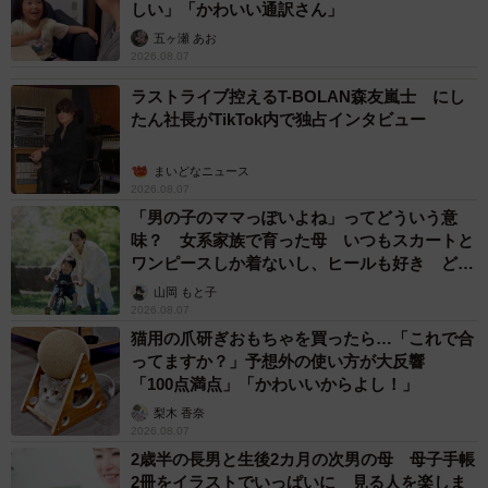
しい」「かわいい通訳さん」
五ヶ瀬 あお
2026.08.07
ラストライブ控えるT-BOLAN森友嵐士 にし
たん社長がTikTok内で独占インタビュー
まいどなニュース
2026.08.07
「男の子のママっぽいよね」ってどういう意
味？ 女系家族で育った母 いつもスカートと
ワンピースしか着ないし、ヒールも好き どの
へんが…
山岡 もと子
2026.08.07
猫用の爪研ぎおもちゃを買ったら…「これで合
ってますか？」予想外の使い方が大反響
「100点満点」「かわいいからよし！」
梨木 香奈
2026.08.07
2歳半の長男と生後2カ月の次男の母 母子手帳
2冊をイラストでいっぱいに 見る人を楽しま