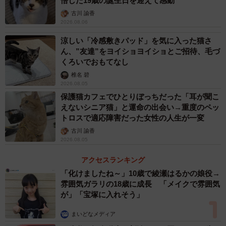
悟した19歳の誕生日を迎えて感動
古川 諭香
2026.08.06
涼しい「冷感敷きパッド」を気に入った猫さ
ん、”友達”をヨイショヨイショとご招待、毛づ
くろいでおもてなし
椎名 碧
2026.08.05
保護猫カフェでひとりぼっちだった「耳が聞こ
えないシニア猫」と運命の出会い→重度のペッ
トロスで適応障害だった女性の人生が一変
古川 諭香
2026.08.05
アクセスランキング
「化けましたね～」10歳で綾瀬はるかの娘役→
雰囲気ガラリの18歳に成長 「メイクで雰囲気
が」「宝塚に入れそう」
まいどなメディア