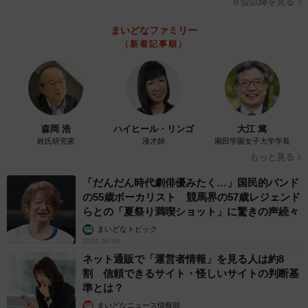
６位以降を見る
まいどなファミリー
（新着記事順）
森岡 浩
ハイヒール・リンゴ
大江 篤
姓氏研究家
漫才師
園田学園女子大学学長
もっと見る
「だんだん時代劇俳優みたく…」国民的バンド
の55歳ボーカリスト 競馬界の57歳レジェンド
らとの「夏祭り満喫ショット」に驚きの声続々
まいどなトピック
2026.08.08
ネット通販で「運営者情報」を見る人は約8
割 信頼できるサイト・怪しいサイトの判断基
準とは？
まいどなニュース情報部