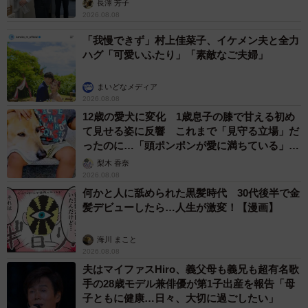
長澤 芳子
2026.08.08
「我慢できず」村上佳菜子、イケメン夫と全力
ハグ「可愛いふたり」「素敵なご夫婦」
まいどなメディア
2026.08.08
12歳の愛犬に変化 1歳息子の膝で甘える初め
て見せる姿に反響 これまで「見守る立場」だ
ったのに…「頭ポンポンが愛に満ちている」
「尊…」
梨木 香奈
2026.08.08
何かと人に舐められた黒髪時代 30代後半で金
髪デビューしたら…人生が激変！【漫画】
海川 まこと
2026.08.08
夫はマイファスHiro、義父母も義兄も超有名歌
手の28歳モデル兼俳優が第1子出産を報告「母
子ともに健康…日々、大切に過ごしたい」