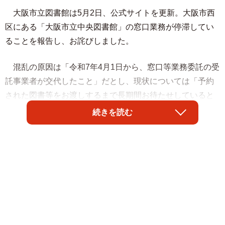
大阪市立図書館は5月2日、公式サイトを更新。大阪市西
区にある「大阪市立中央図書館」の窓口業務が停滞してい
ることを報告し、お詫びしました。
混乱の原因は「令和7年4月1日から、窓口等業務委託の受
託事業者が交代したこと」だとし、現状については「予約
された図書等をお渡しするまで長期間お待たせしていると
ともに、返却された図書等を所定の位置に戻せていない状
続きを読む
況が続いております」と説明。
さらに「これらの業務は委託の範囲であり、代わって市
職員が当該業務を行うことができないため、図書館といた
しましては、受託事業者に対し、遅滞なく業務を行うよう
強く指導しております」と内情も明かしました。
その上で、「ご利用のみなさまには、必要とされる図書