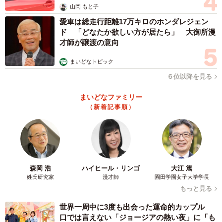
山岡 もと子
愛車は総走行距離17万キロのホンダレジェン
ド 「どなたか欲しい方が居たら」 大御所漫
才師が譲渡の意向
まいどなトピック
６位以降を見る
まいどなファミリー
（新着記事順）
森岡 浩
ハイヒール・リンゴ
大江 篤
姓氏研究家
漫才師
園田学園女子大学学長
もっと見る
世界一周中に3度も出会った運命的カップル
口では言えない「ジョージアの熱い夜」に「も