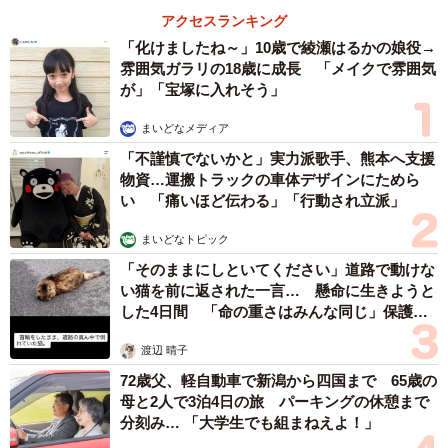
アクセスランキング
「化けましたね～」10歳で綾瀬はるかの娘役→
雰囲気ガラリの18歳に成長 「メイクで雰囲気
が」「宝塚に入れそう」
まいどなメディア
「不謹慎でないかと」実力派歌手、熊本へ支援
物資…運搬トラックの車体デザインにためら
い 「痛いほど伝わる」「行動され立派」
まいどなトピック
「そのままにしといてください」道路で動けな
い猫を前に返された一言… 懸命に生きようと
した4日間 「命の重さはみんな同じ」保護団
体代表の訴え
渡辺 晴子
72歳父、軽自動車で新潟から四国まで 65歳の
母と2人で3泊4日の旅 パーキングの休憩まで
分刻み… 「大学生でも組まねえよ！」