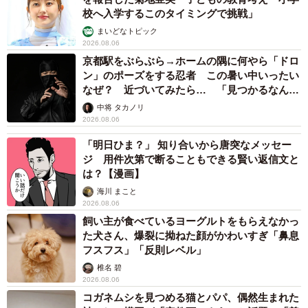
校へ入学するこのタイミングで挑戦」
まいどなトピック
2026.08.06
京都駅をぶらぶら→ホームの隅に何やら「ドロ
ン」のポーズをする忍者 この暑い中いったい
なぜ？ 近づいてみたら… 「見つかるなんて
未熟」
中将 タカノリ
2026.08.06
「明日ひま？」 知り合いから唐突なメッセー
ジ 用件次第で断ることもできる賢い返信文と
は？【漫画】
海川 まこと
2026.08.06
飼い主が食べているヨーグルトをもらえなかっ
た犬さん、爆裂に拗ねた顔がかわいすぎ「鼻息
フスフス」「反則レベル」
椎名 碧
2026.08.06
コガネムシを見つめる猫とパパ、偶然生まれた