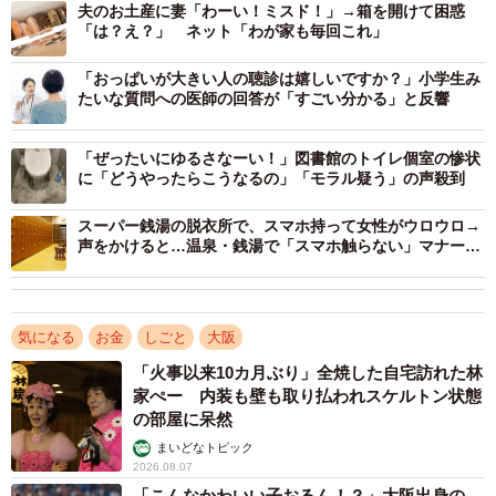
夫のお土産に妻「わーい！ミスド！」→箱を開けて困惑
員の76％が非正規職員だとする調査結果（2022年4月時
「は？え？」 ネット「わが家も毎回これ」
点、日本図書館協会調べ）も出ています。
「おっぱいが大きい人の聴診は嬉しいですか？」小学生み
たいな質問への医師の回答が「すごい分かる」と反響
「ぜったいにゆるさなーい！」図書館のトイレ個室の惨状
に「どうやったらこうなるの」「モラル疑う」の声殺到
スーパー銭湯の脱衣所で、スマホ持って女性がウロウロ→
声をかけると…温泉・銭湯で「スマホ触らない」マナー知
らない人が5割も
気になる
お金
しごと
大阪
「火事以来10カ月ぶり」全焼した自宅訪れた林
家ぺー 内装も壁も取り払われスケルトン状態
の部屋に呆然
まいどなトピック
2026.08.07
「こんなかわいい子おるん！？」大阪出身の