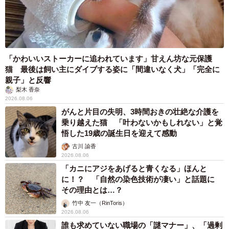
「かわいいストーカーに追われています」甘えん坊な元保護
猫 最後は飼い主にダイブする姿に「間違いなく犬」「完全に
親子」と反響
梨木 香奈
2026.08.06
がんと片目の失明、3時間おきの壮絶な介護を
乗り越えた猫 「叶わないかもしれない」と覚
悟した19歳の誕生日を迎えて感動
古川 諭香
2026.08.06
「カニにアジをあげると青くなる」ほんと
に！？ 「自然の染色技術が凄い」と話題に
その理由とは…？
竹中 友一（RinToris）
2026.08.06
誰も求めていない職場の「謎マナー」、「過剰