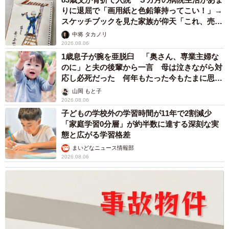
りに退屈で「画用紙と色鉛筆持ってこい！」→
スケッチブックを見た家族が仰天「これ、売れ
ますよ…」
中将 タカノリ
2026.08.06
1歳息子が腕を亜脱臼 「奥さん、専業主婦な
のに」と夫の後輩から一言 母は泣きながら対
応し必死だった 何年もたった今もたまに思い
出し…
山岡 もと子
2026.08.06
子どもの学校外の学習時間が11年で2割減少
「家庭学習0分層」が約半数に達する深刻な実
態と広がる学習格差
まいどなニュース情報部
2026.08.06