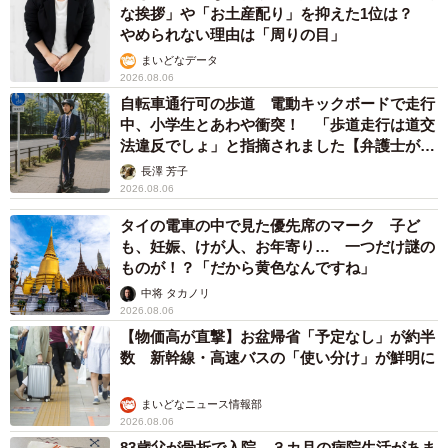
な挨拶」や「お土産配り」を抑えた1位は？
やめられない理由は「周りの目」
まいどなデータ
2026.08.06
自転車通行可の歩道 電動キックボードで走行
中、小学生とあわや衝突！ 「歩道走行は道交
法違反でしょ」と指摘されました【弁護士が解
説】
長澤 芳子
2026.08.06
タイの電車の中で見た優先席のマーク 子ど
も、妊娠、けが人、お年寄り… 一つだけ謎の
ものが！？「だから黄色なんですね」
中将 タカノリ
2026.08.06
【物価高が直撃】お盆帰省「予定なし」が約半
数 新幹線・高速バスの「使い分け」が鮮明に
まいどなニュース情報部
2026.08.06
83歳父が骨折で入院 ３カ月の病院生活があま