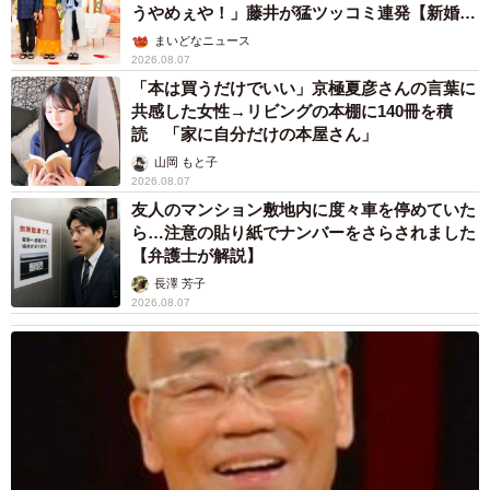
うやめぇや！」藤井が猛ツッコミ連発【新婚さ
ん】
まいどなニュース
2026.08.07
「本は買うだけでいい」京極夏彦さんの言葉に
共感した女性→リビングの本棚に140冊を積
読 「家に自分だけの本屋さん」
山岡 もと子
2026.08.07
友人のマンション敷地内に度々車を停めていた
ら…注意の貼り紙でナンバーをさらされました
【弁護士が解説】
長澤 芳子
2026.08.07