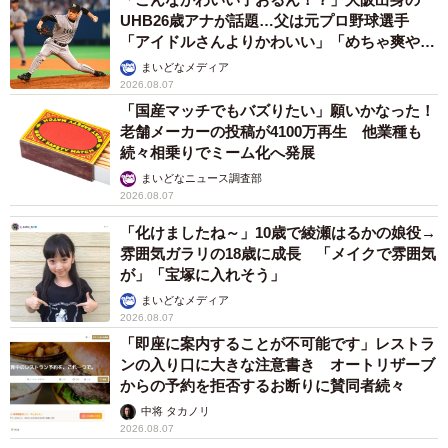
UHB26歳アナが話題…父は元プロ野球選手
「アイドルさんよりかわいい」「めちゃ爽や
か」
まいどなメディア
2026.08.07
「国産マッチでもバズりたい」願いかなった！
老舗メーカーの投稿が4100万再生 他業種も
続々相乗りでミーム化へ発展
まいどなニュース調査部
2026.08.07
「化けましたね～」10歳で綾瀬はるかの娘役→
雰囲気ガラリの18歳に成長 「メイクで雰囲気
が」「宝塚に入れそう」
まいどなメディア
2026.08.07
「即座に案内することが不可能です」レストラ
ンの入り口に大きな注意書き オートリザーブ
からの予約を拒否するお断りに賛同者続々
中将 タカノリ
2026.08.07