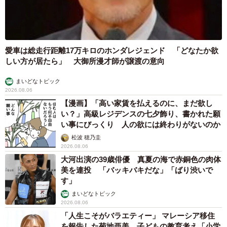
愛車は総走行距離17万キロのホンダレジェンド 「どなたか欲
しい方が居たら」 大御所漫才師が譲渡の意向
まいどなトピック
2026.08.06
【漫画】「高い家賃を払えるのに、まだ欲し
い？」高級レジデンスの七夕飾り、書かれた願
い事にびっくり 人の欲には終わりがないのか
松波 穂乃圭
2026.08.06
大河出演の39歳俳優 真夏の海で赤銅色の肉体
美を連投 「バッキバキだな」「ばり渋いで
す」
まいどなトピック
2026.08.06
「人生こそがバラエティー」 マレーシア移住
を報告した菊地亜美 子どもの教育考え「小学