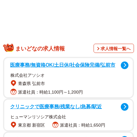
等を迅速にご提供できておらず、大変ご迷惑をおかけして
おりますことをお詫び申しあげますとともに、ご理解いた
だきますようお願いいたします」と謝罪しました。
同館の混乱はネット上でも話題になり、Xでは5月3日に
「大阪市立中央図書館」がトレンド入り。「異常事態」
まいどなの求人情報
求人情報一覧へ
「大変なことに」「よっぽどなんだろうな」「利用者が困
っているのに手が出せないのか…」「困るのは市民」な
医療事務/無資格OK/土日休/社会保険完備/弘前市
ど、驚きや心配の声が広がっています。
株式会社アソシオ
青森県 弘前市
派遣社員：時給1,100円～1,200円
クリニックで医療事務/残業なし/急募/駅近
ヒューマンリソシア株式会社
東京都 新宿区
派遣社員：時給1,650円