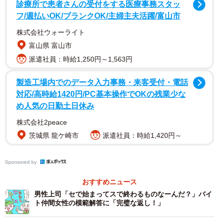
診療所で患者さんの受付をする医療事務スタッ
フ/週払いOK/ブランクOK/主婦主夫活躍/富山市
株式会社ウォーライト
富山県 富山市
大阪市立中央図書館は「自治体の図書館では最大級の施
派遣社員：時給1,250円～1,563円
設規模」（公式サイト）をうたっており、地下1階から3階
までの閲覧室には約30万冊の蔵書を抱える大型図書館。
製造工場内でのデータ入力事務・来客受付・電話
対応/高時給1420円/PC基本操作でOKの残業少な
2019年10⽉には⾠⺒商会がネーミングライツを取得し、愛
め人気の日勤土日休み
称は「⾠⺒商会中央図書館」に。
株式会社2peace
◇
茨城県 龍ケ崎市
派遣社員：時給1,420円～
公共図書館の運営を民営企業が行うケースは増加してい
Sponsored by
ます。2003年に指定管理者制度が導入され、図書館など公
おすすめニュース
共施設の運営を民間企業が行えるようになりました。国内
男性上司「セで始まってスで終わるものなーんだ？」バイ
には図書館の管理運営を行う会社も複数あります。一方
ト仲間女性の模範解答に「完璧な返し！」
で、非正規職員も増えており、全国の公立図書館で働く職