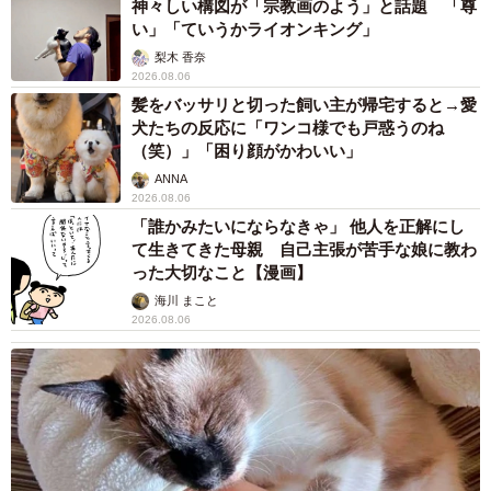
神々しい構図が「宗教画のよう」と話題 「尊
い」「ていうかライオンキング」
梨木 香奈
2026.08.06
髪をバッサリと切った飼い主が帰宅すると→愛
犬たちの反応に「ワンコ様でも戸惑うのね
（笑）」「困り顔がかわいい」
ANNA
2026.08.06
「誰かみたいにならなきゃ」 他人を正解にし
て生きてきた母親 自己主張が苦手な娘に教わ
った大切なこと【漫画】
海川 まこと
2026.08.06