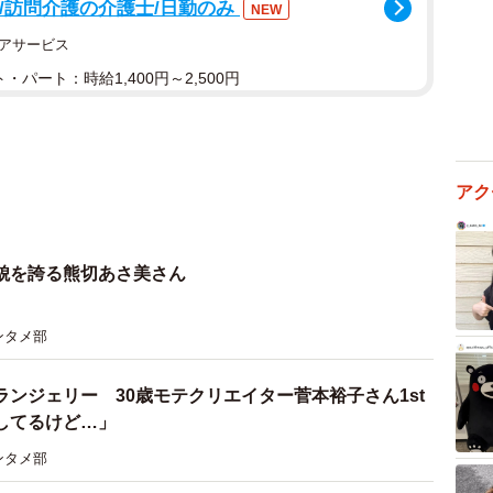
可/訪問介護の介護士/日勤のみ
NEW
アサービス
・パート：時給1,400円～2,500円
アク
貌を誇る熊切あさ美さん
ンタメ部
ンジェリー 30歳モテクリエイター菅本裕子さん1st
してるけど…」
ンタメ部