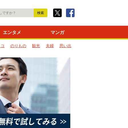
エンタメ
マンガ
ネコ
のりもの
観光
夫婦
思い出