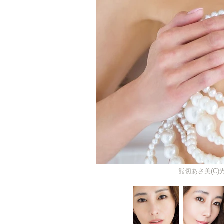
熊切あさ美(C)光