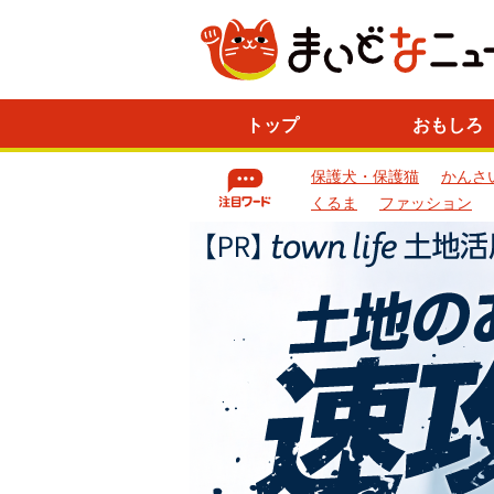
ニ
トップ
おもしろ
ュ
ー
保護犬・保護猫
かんさ
ス
一
くるま
ファッション
覧