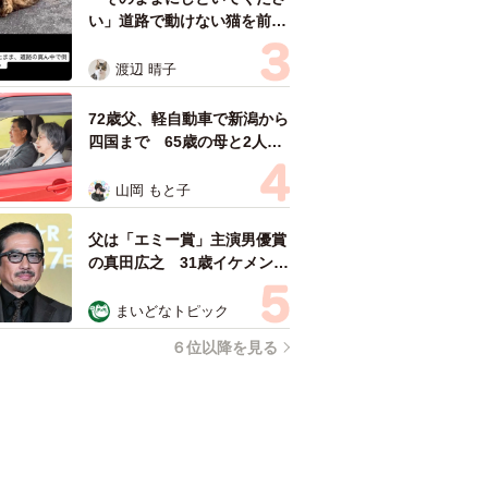
い」道路で動けない猫を前に
返された一言… 懸命に生き
ようとした4日間 「命の重
渡辺 晴子
さはみんな同じ」保護団体代
表の訴え
72歳父、軽自動車で新潟から
四国まで 65歳の母と2人で
3泊4日の旅 パーキングの休
憩まで分刻み… 「大学生で
山岡 もと子
も組まねえよ！」
父は「エミー賞」主演男優賞
の真田広之 31歳イケメン俳
優が長髪ヒゲのワイルド近影
「ガチヒロさんそっくり」
まいどなトピック
「新たな一面もステキ」
６位以降を見る