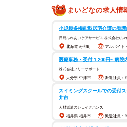
まいどなの求人情
小規模多機能型居宅介護の看護師
日総ふれあいケアサービス 株式会社/ふ
北海道 寿都町
アルバイト・
医療事務・受付 1 200円~ 病
株式会社フリーサポート
大分県 中津市
派遣社員：時
スイミングスクールでの受付スタッ
井市
人材派遣のシェイクハンズ
福井県 福井市
派遣社員：時給