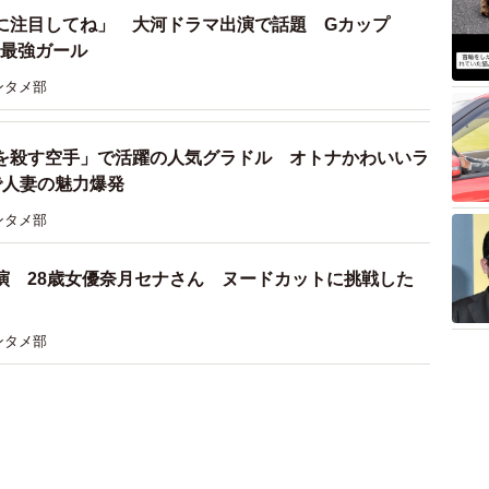
に注目してね」 大河ドラマ出演で話題 Gカップ
の最強ガール
ンタメ部
を殺す空手」で活躍の人気グラドル オトナかわいいラ
で人妻の魅力爆発
ンタメ部
演 28歳女優奈月セナさん ヌードカットに挑戦した
ンタメ部