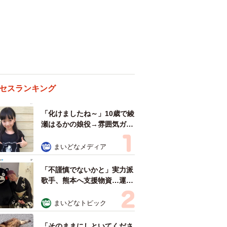
セスランキング
「化けましたね～」10歳で綾
瀬はるかの娘役→雰囲気ガラ
リの18歳に成長 「メイクで
雰囲気が」「宝塚に入れそ
まいどなメディア
う」
「不謹慎でないかと」実力派
歌手、熊本へ支援物資…運搬
トラックの車体デザインにた
めらい 「痛いほど伝わる」
まいどなトピック
「行動され立派」
「そのままにしといてくださ