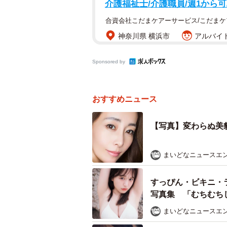
介護福祉士/介護職員/週1から
合資会社こだまケアーサービス/こだまケ
神奈川県 横浜市
アルバイト
Sponsored by
おすすめニュース
【写真】変わらぬ美
まいどなニュースエ
すっぴん・ビキニ・ラ
写真集 「むちむち
まいどなニュースエ