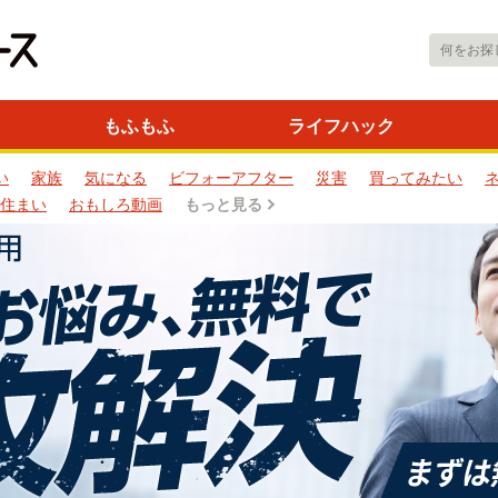
もふもふ
ライフハック
い
家族
気になる
ビフォーアフター
災害
買ってみたい
住まい
おもしろ動画
もっと見る