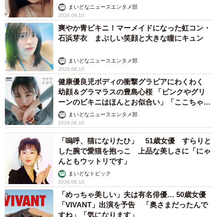
「桃ダイナマイトがすごい」
まいどなニュースエンタメ部
2026.08.10
爽やか青ビキニ！マーメイドになった虹コン・
石浜芽衣 まぶしい笑顔と大きな瞳にキュン
まいどなニュースエンタメ部
2026.08.10
健康優良児ボディの衝撃グラビアにわくわく
幼顔＆グラマラスの豊島心桜 「ピンクやグリ
ーンのビキニはほんとお似合い」「ここちゃん
天使 また可愛くなった」
まいどなニュースエンタメ部
2026.08.10
「嗚呼、猫になりたひ」 51歳女優 すらりと
した腕で愛猫を抱っこ 上品な美しさに「にゃ
んともウットリです」
まいどなトピック
2026.08.10
「めっちゃ美しい」夫は有名俳優… 50歳女優
「VIVANT」出演を予告 「奥さまだったんで
すね」「気になります」