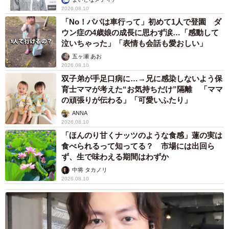
2026.08.10
「No！パパは車行って」初めて1人で登園 ダ
ウン症の4歳娘の成長に思わず涙…「感動して
泣いちゃった」「表情も会話も愛おしい」
五ヶ瀬 あお
2026.08.10
双子弟が手足口病に…→兄に感染しないよう保
育士ママが考えた“お気持ちだけ”隔離 「ママ
の頑張りが伝わる」「可愛いふたり」
ANNA
2026.08.10
「ほんのり甘くナッツのような食感」蓮の実は
食べられるって知ってる？ 市場には出回ら
ず、生で味わえる期間はわずか
中将 タカノリ
2026.08.10