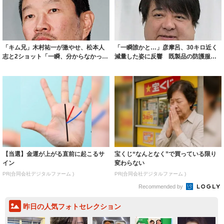
「キム兄」木村祐一が激やせ、松本人
「一瞬誰かと…」彦摩呂、30キロ近く
志と2ショット「一瞬、分からなかった
減量した姿に反響 既製品の防護服が
わ」「テキ...
着られると...
【当選】金運が上がる直前に起こるサ
宝くじ“なんとなく”で買っている限り
イン
変わらない
PR(合同会社デジタルファーム )
PR(合同会社デジタルファーム )
Recommended by
昨日の人気フォトセレクション