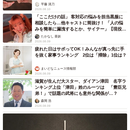
が解説
平藤 清刀
2026.08.10
「ここだけの話」 客対応の悩みを担当黒服に
相談したら…他キャストに筒抜け！ 「人の悩
みを簡単に漏洩するとか、サイテー」【現役キ
ャストに取材】
たかなし 亜妖
2026.08.09
疲れた日はサボってOK！みんなが真っ先に手
を抜く家事ランキング 2位は「掃除」1位は？
まいどなニュース情報部
2026.08.09
滋賀が生んだ大スター、ダイアン津田 名字ラ
ンキング上位「津田」姓のルーツは 「豊臣兄
弟！」で話題の武将にも意外な関係が…？
森岡 浩
2026.08.09