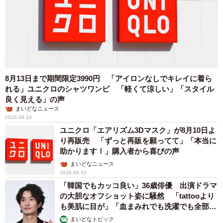
8月13日まで期間限定3990円 「アイロンなしでキレイに着ら
れる」ユニクロのシャツワンピ 「軽くて涼しい」「スタイル
良く見える」の声
まいどなニュース
2026.08.10
ユニクロ「エアリズム3Dマスク」が8月10日よ
り再販売 「ずっと再販を願ってて」「本当に
助かります！」購入者から喜びの声
まいどなニュース
2026.08.10
「韓国でもカッコ良い」36歳俳優 出演ドラマ
の大胆なオフショット姿に騒然 「tattooより
も美肌に目が」「血まみれでも洗濯でも全部か
っこいい」
まいどなトピック