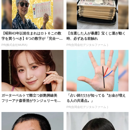
【昭和43年以前生まれはロト６この数
【当選した人が暴露】宝くじ運が動く
字を買うべき】6つの数字が「完全一
時、必ずある前触れ
致」する方...
PR(株式会社MURA)
PR(合同会社デジタルファーム )
ガーターベルトで際立つ妖艶脚線美
「占い師だけが知ってる〝お金が増え
フリーアナ森香澄がランジェリーモデ
る人の共通点〟」
ルに ｢PE...
PR(合同会社デジタルファーム )