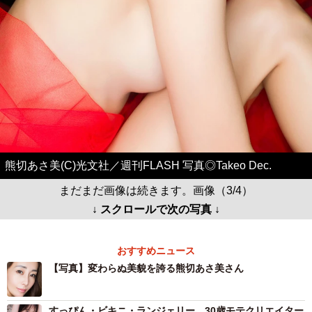
熊切あさ美(C)光文社／週刊FLASH 写真◎Takeo Dec.
まだまだ画像は続きます。画像（3/4）
↓ スクロールで次の写真 ↓
おすすめニュース
【写真】変わらぬ美貌を誇る熊切あさ美さん
すっぴん・ビキニ・ランジェリー 30歳モテクリエイター