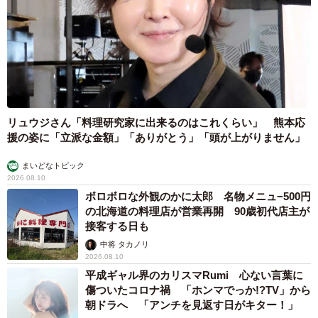
リュウジさん「料理研究家に出来るのはこれくらい」 熊本応
援の姿に「立派な金額」「ありがとう」「頭が上がりません」
まいどなトピック
2026.08.10
ボロボロな外観のかに太郎 名物メニュ−500円
の北海道の料理店が営業再開 90歳初代店主が
接客する日も
中将 タカノリ
2026.08.10
平成ギャル界のカリスマRumi 心ない言葉に
傷ついたコロナ禍 「ホンマでっか!?TV」から
朝ドラへ 「アンチを見返す日がキター！」