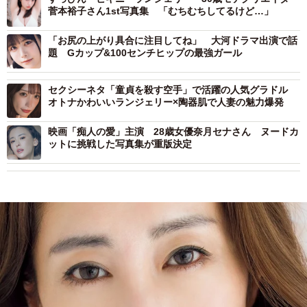
菅本裕子さん1st写真集 「むちむちしてるけど…」
「お尻の上がり具合に注目してね」 大河ドラマ出演で話
題 Gカップ&100センチヒップの最強ガール
セクシーネタ「童貞を殺す空手」で活躍の人気グラドル
オトナかわいいランジェリー×陶器肌で人妻の魅力爆発
映画「痴人の愛」主演 28歳女優奈月セナさん ヌードカ
ットに挑戦した写真集が重版決定