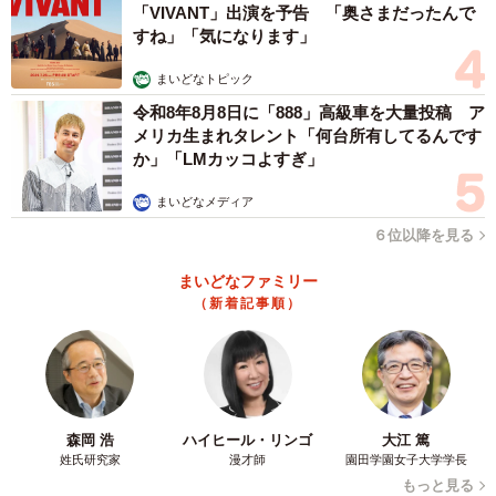
「VIVANT」出演を予告 「奥さまだったんで
すね」「気になります」
まいどなトピック
令和8年8月8日に「888」高級車を大量投稿 ア
メリカ生まれタレント「何台所有してるんです
か」「LMカッコよすぎ」
まいどなメディア
６位以降を見る
まいどなファミリー
（新着記事順）
森岡 浩
ハイヒール・リンゴ
大江 篤
姓氏研究家
漫才師
園田学園女子大学学長
もっと見る