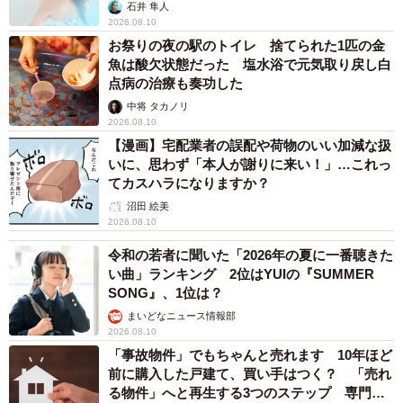
石井 隼人
2026.08.10
お祭りの夜の駅のトイレ 捨てられた1匹の金
魚は酸欠状態だった 塩水浴で元気取り戻し白
点病の治療も奏功した
中将 タカノリ
2026.08.10
【漫画】宅配業者の誤配や荷物のいい加減な扱
いに、思わず「本人が謝りに来い！」…これっ
てカスハラになりますか？
沼田 絵美
2026.08.10
令和の若者に聞いた「2026年の夏に一番聴きた
い曲」ランキング 2位はYUIの『SUMMER
SONG』、1位は？
まいどなニュース情報部
2026.08.10
「事故物件」でもちゃんと売れます 10年ほど
前に購入した戸建て、買い手はつく？ 「売れ
る物件」へと再生する3つのステップ 専門家