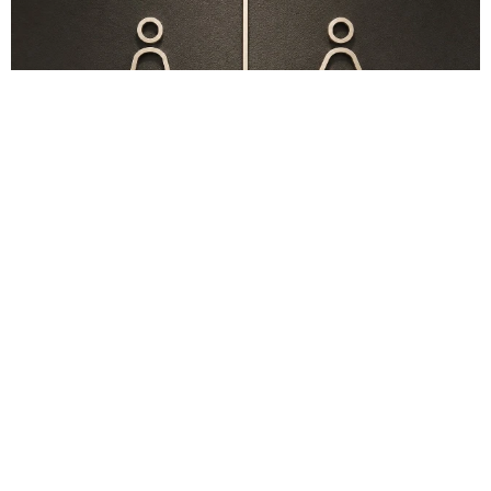
このトイレ、男性用と女性用どっち！？「おしゃれ」で「格好
いい」デザインが生む笑えない悲喜劇 本当に大事なのは目立
つことではなく…
高野 朋美
2026.08.09
京都五山送り火ピンチ 気候変動や獣害に施設
老朽化「もう限界」 クラファン募る
浅井 佳穂
2026.08.09
母は有名女優、慶応幼稚舎出身CBCアナのノー
スリーブ姿「育ちの良さが表情に表れてる」
「天使の笑顔」