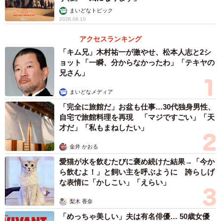
まいどなトピック
2026.08.10
アクセスランキング
「キム兄」木村祐一が激やせ、松本人志と2シ
ョット「一瞬、分からなかったわ」「テキヤの
兄さん」
まいどなメディア
「完全に旅館だ」お盆も仕事…30代独身男性、
自宅で旅館料理を再現 「マジですごい」「天
才だ」「私もまねしたい」
金井 かおる
愛猫が水を飲むたびに褒め続けた結果→「今か
ら飲むよ！」と飼い主を呼ぶように 誇らしげ
な表情に「かしこい」「えらい」
梨木 香奈
「めっちゃ美しい」夫は有名俳優… 50歳女優