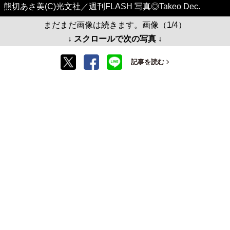
熊切あさ美(C)光文社／週刊FLASH 写真◎Takeo Dec.
まだまだ画像は続きます。画像（1/4）
↓ スクロールで次の写真 ↓
記事を読む