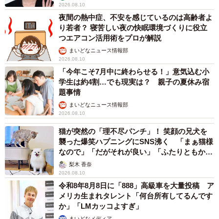
2026.08.10
夜間の熱中症、不安を感じているのは高齢者よ
り若者？ 寝苦しい夜の快眠環境づくりに役立
つエアコン活用術をプロが解説
まいどなニュース情報部
2026.08.10
「今年こそ7月中に終わらせる！」意気込む小
学生は約4割…でも現実は？ 親子の夏休み宿
題事情
まいどなニュース情報部
2026.08.10
猫が突然の「理不尽パンチ」！ 笑顔の兄犬を
襲った爆笑ハプニングにSNS沸く 「まぁ猫様
なので」「だがそれが良い」「ふたりともかわ
いいね」
梨木 香奈
2026.08.10
令和8年8月8日に「888」高級車を大量投稿 ア
メリカ生まれタレント「何台所有してるんです
か」「LMカッコよすぎ」
まいどなメディア