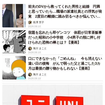
前夫のDVから救ってくれた男性と結婚 円満
と思っていたら…職場の派遣社員との浮気が発
覚 2度目の離婚に踏み切るべきか悩んでいま
す【夫婦関係修復カウンセラーが解説】
長澤 芳子
2026.08.10
宿題を忘れたら即ゲンコツ 体罰が日常茶飯事
だった昭和の小中学校 小4男子の頬に押し付
けられた恐怖の棒とは？【漫画】
海川 まこと
2026.08.10
口にできなかった「ごめんね」 今も消えない
遠い日の後悔 がんで弱った父と過ごした3カ
月は最後の贈り物かもしれない【漫画】
海川 まこと
2026.08.10