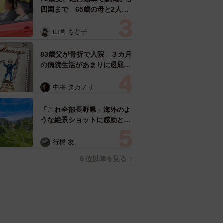
四国まで 65歳の母と2人で
3泊4日の旅 パーキングの休
憩まで分刻み… 「大学生で
山岡 もと子
も組まねえよ！」
83歳父が骨折で入院 ３カ月
の病院生活があまりに退屈で
「画用紙と色鉛筆持ってこ
い！」→スケッチブックを見
中将 タカノリ
た家族が仰天「これ、売れま
すよ…」
「これ全部長野県」海外のよ
うな絶景ショットに感動と反
響「離れてからいいところだ
ったんだって気づいた」
行橋 友
６位以降を見る