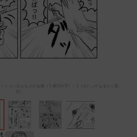
ンションがぶち上がる娘（１歳11か月）』1（さにぃがぁるさん提
供）