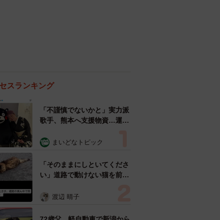
セスランキング
「不謹慎でないかと」実力派
歌手、熊本へ支援物資…運搬
トラックの車体デザインにた
めらい 「痛いほど伝わる」
まいどなトピック
「行動され立派」
「そのままにしといてくださ
い」道路で動けない猫を前に
返された一言… 懸命に生き
ようとした4日間 「命の重
渡辺 晴子
さはみんな同じ」保護団体代
表の訴え
72歳父、軽自動車で新潟から