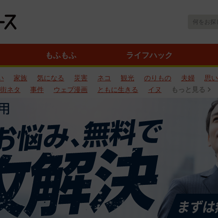
もふもふ
ライフハック
い
家族
気になる
災害
ネコ
観光
のりもの
夫婦
思い
街ネタ
事件
ウェブ漫画
ともに生きる
イヌ
もっと見る