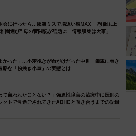
明会に行ったら…服装ミスで場違い感MAX！ 想像以上
幼稚園選び” 母の奮闘記が話題に「情報収集は大事」
よかった」…小麦挽きが命がけだった中世 歯車に巻き
過酷な「粉挽き小屋」の実態とは
って言われたことない？」強迫性障害の治療中に医師の
レクトで見過ごされてきたADHDと向き合うまでの記録