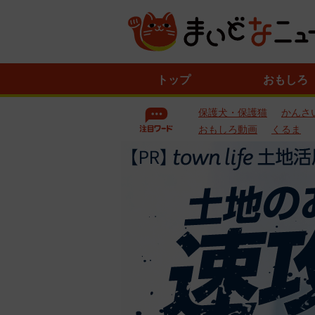
ニ
トップ
おもしろ
ュ
ー
保護犬・保護猫
かんさ
ス
一
おもしろ動画
くるま
覧