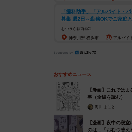
「歯科助手」「アルバイト・パ
募集 週2日～勤務OKでご家庭
むつうら駅前歯科
神奈川県 横浜市
アルバイト
Sponsored by
おすすめニュース
【漫画】これではま
事（全編を読む）
海川 まこと
【漫画】夜中の寝室
のは…「おむつ替え