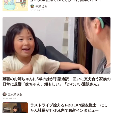
中瀬 えみ
2026.08.07
難聴のお姉ちゃんに5歳の妹が手話通訳 互いに支え合う家族の
日常に反響「妹ちゃん、頼もしい」「かわいい通訳さん」
五ヶ瀬 あお
2026.08.07
ラストライブ控えるT-BOLAN森友嵐士 にし
たん社長がTikTok内で独占インタビュー