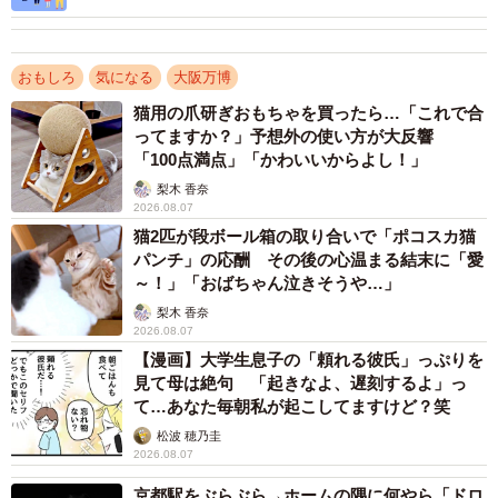
【弁護士が解説】
おもしろ
気になる
大阪万博
猫用の爪研ぎおもちゃを買ったら…「これで合
ってますか？」予想外の使い方が大反響
「100点満点」「かわいいからよし！」
梨木 香奈
2026.08.07
猫2匹が段ボール箱の取り合いで「ポコスカ猫
パンチ」の応酬 その後の心温まる結末に「愛
～！」「おばちゃん泣きそうや…」
梨木 香奈
2026.08.07
【漫画】大学生息子の「頼れる彼氏」っぷりを
見て母は絶句 「起きなよ、遅刻するよ」っ
て…あなた毎朝私が起こしてますけど？笑
松波 穂乃圭
2026.08.07
京都駅をぶらぶら→ホームの隅に何やら「ドロ