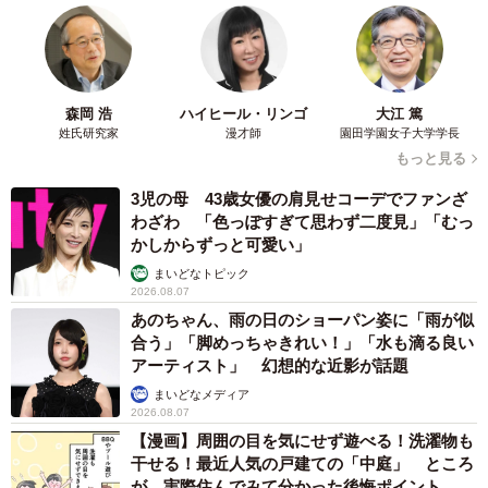
森岡 浩
ハイヒール・リンゴ
大江 篤
姓氏研究家
漫才師
園田学園女子大学学長
もっと見る
3児の母 43歳女優の肩見せコーデでファンざ
わざわ 「色っぽすぎて思わず二度見」「むっ
かしからずっと可愛い」
まいどなトピック
2026.08.07
あのちゃん、雨の日のショーパン姿に「雨が似
合う」「脚めっちゃきれい！」「水も滴る良い
アーティスト」 幻想的な近影が話題
まいどなメディア
2026.08.07
【漫画】周囲の目を気にせず遊べる！洗濯物も
干せる！最近人気の戸建ての「中庭」 ところ
が…実際住んでみて分かった後悔ポイント