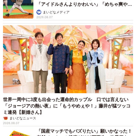
「アイドルさんよりかわいい」「めちゃ爽や
か」
まいどなメディア
2026.08.07
世界一周中に3度も出会った運命的カップル 口では言えない
「ジョージアの熱い夜」に「もうやめぇや！」藤井が猛ツッコ
ミ連発【新婚さん】
まいどなニュース
2026.08.07
「国産マッチでもバズりたい」願いかなった！