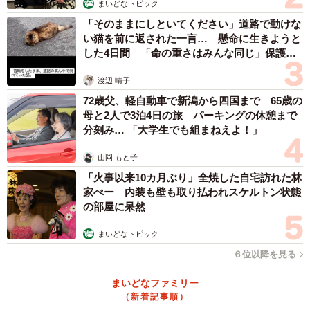
まいどなトピック
「そのままにしといてください」道路で動けな
い猫を前に返された一言… 懸命に生きようと
した4日間 「命の重さはみんな同じ」保護団
体代表の訴え
渡辺 晴子
72歳父、軽自動車で新潟から四国まで 65歳の
母と2人で3泊4日の旅 パーキングの休憩まで
分刻み… 「大学生でも組まねえよ！」
山岡 もと子
「火事以来10カ月ぶり」全焼した自宅訪れた林
家ぺー 内装も壁も取り払われスケルトン状態
の部屋に呆然
まいどなトピック
６位以降を見る
まいどなファミリー
（新着記事順）