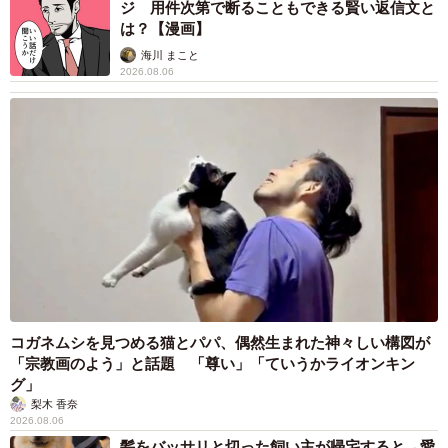
ジ 用件次第で断ることもできる賢い返信文と
は？【漫画】
海川 まこと
2026.08.06
コガネムシを見つめる猫とパパ、偶然生まれた神々しい構図が
「宗教画のよう」と話題 「尊い」「ていうかライオンキン
グ」
梨木 香奈
2026.08.06
髪をバッサリと切った飼い主が帰宅すると→愛