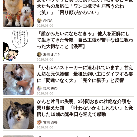
犬たちの反応に「ワンコ様でも戸惑うのね
（笑）」「困り顔がかわいい」
ANNA
2026.08.06
「誰かみたいにならなきゃ」 他人を正解にし
て生きてきた母親 自己主張が苦手な娘に教わ
った大切なこと【漫画】
海川 まこと
2026.08.06
「かわいいストーカーに追われています」甘え
ん坊な元保護猫 最後は飼い主にダイブする姿
に「間違いなく犬」「完全に親子」と反響
梨木 香奈
2026.08.06
がんと片目の失明、3時間おきの壮絶な介護を
乗り越えた猫 「叶わないかもしれない」と覚
悟した19歳の誕生日を迎えて感動
古川 諭香
2026.08.06