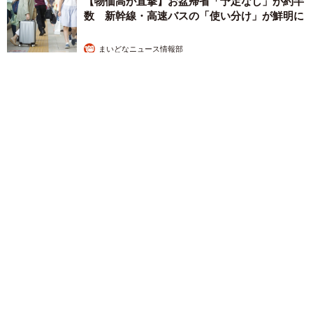
【物価高が直撃】お盆帰省「予定なし」が約半
数 新幹線・高速バスの「使い分け」が鮮明に
まいどなニュース情報部
2026.08.06
83歳父が骨折で入院 ３カ月の病院生活があまりに退屈で「画
用紙と色鉛筆持ってこい！」→スケッチブックを見た家族が仰
天「これ、売れますよ…」
中将 タカノリ
2026.08.06