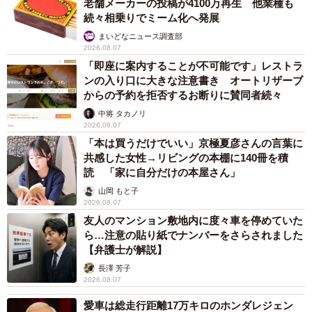
老舗メーカーの投稿が4100万再生 他業種も
続々相乗りでミーム化へ発展
まいどなニュース調査部
2026.08.07
「即座に案内することが不可能です」レストラ
ンの入り口に大きな注意書き オートリザーブ
からの予約を拒否するお断りに賛同者続々
中将 タカノリ
2026.08.07
「本は買うだけでいい」京極夏彦さんの言葉に
共感した女性→リビングの本棚に140冊を積
読 「家に自分だけの本屋さん」
山岡 もと子
2026.08.07
友人のマンション敷地内に度々車を停めていた
ら…注意の貼り紙でナンバーをさらされました
【弁護士が解説】
長澤 芳子
2026.08.07
愛車は総走行距離17万キロのホンダレジェン