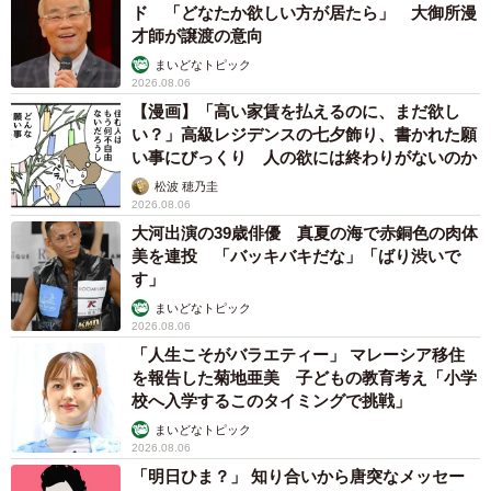
ド 「どなたか欲しい方が居たら」 大御所漫
才師が譲渡の意向
まいどなトピック
2026.08.06
【漫画】「高い家賃を払えるのに、まだ欲し
い？」高級レジデンスの七夕飾り、書かれた願
い事にびっくり 人の欲には終わりがないのか
松波 穂乃圭
2026.08.06
大河出演の39歳俳優 真夏の海で赤銅色の肉体
美を連投 「バッキバキだな」「ばり渋いで
す」
まいどなトピック
2026.08.06
「人生こそがバラエティー」 マレーシア移住
を報告した菊地亜美 子どもの教育考え「小学
校へ入学するこのタイミングで挑戦」
まいどなトピック
2026.08.06
「明日ひま？」 知り合いから唐突なメッセー