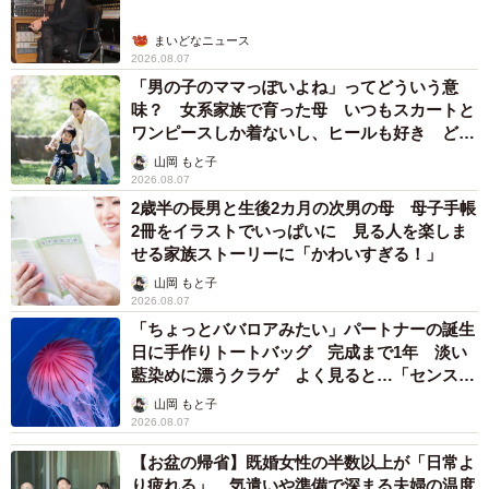
まいどなニュース
2026.08.07
「男の子のママっぽいよね」ってどういう意
味？ 女系家族で育った母 いつもスカートと
ワンピースしか着ないし、ヒールも好き どの
へんが…
山岡 もと子
2026.08.07
2歳半の長男と生後2カ月の次男の母 母子手帳
2冊をイラストでいっぱいに 見る人を楽しま
せる家族ストーリーに「かわいすぎる！」
山岡 もと子
2026.08.07
「ちょっとババロアみたい」パートナーの誕生
日に手作りトートバッグ 完成まで1年 淡い
藍染めに漂うクラゲ よく見ると…「センスす
ごい」
山岡 もと子
2026.08.07
【お盆の帰省】既婚女性の半数以上が「日常よ
り疲れる」 気遣いや準備で深まる夫婦の温度