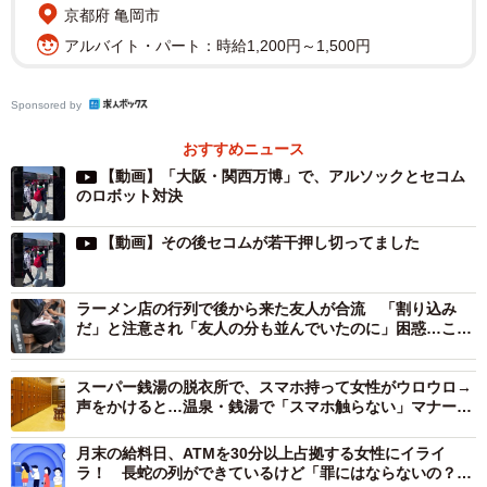
京都府 亀岡市
アルバイト・パート：時給1,200円～1,500円
Sponsored by
おすすめニュース
【動画】「大阪・関西万博」で、アルソックとセコム
のロボット対決
【動画】その後セコムが若干押し切ってました
ラーメン店の行列で後から来た友人が合流 「割り込み
だ」と注意され「友人の分も並んでいたのに」困惑…この
行為、法律的に問題は？【弁護士が解説】
スーパー銭湯の脱衣所で、スマホ持って女性がウロウロ→
声をかけると…温泉・銭湯で「スマホ触らない」マナー知
らない人が5割も
月末の給料日、ATMを30分以上占拠する女性にイライ
ラ！ 長蛇の列ができているけど「罪にはならないの？」