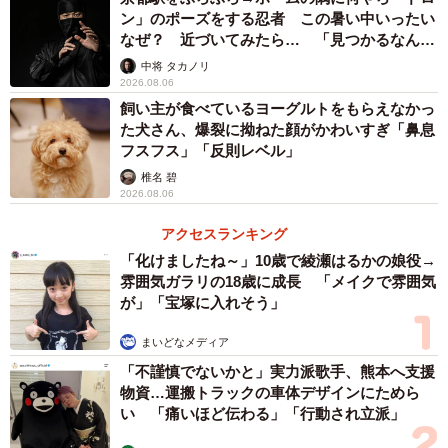
ン」のポーズをする忍者 この暑い中いったい
なぜ？ 近づいてみたら… 「見つかるなんて
未熟」
中将 タカノリ
2026.08.06
飼い主が食べているヨーグルトをもらえなかっ
た犬さん、爆裂に拗ねた顔がかわいすぎ「鼻息
フスフス」「反則レベル」
椎名 碧
2026.08.06
アクセスランキング
「化けましたね～」10歳で綾瀬はるかの娘役→
雰囲気ガラリの18歳に成長 「メイクで雰囲気
が」「宝塚に入れそう」
まいどなメディア
「不謹慎でないかと」実力派歌手、熊本へ支援
物資…運搬トラックの車体デザインにためら
い 「痛いほど伝わる」「行動され立派」