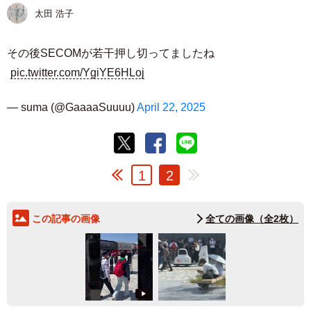
太田 浩子
その後SECOMが若干押し切ってましたね
pic.twitter.com/YgiYE6HLoj
— suma (@GaaaaSuuuu)
April 22, 2025
1
2
この記事の画像
全ての画像（全2枚）