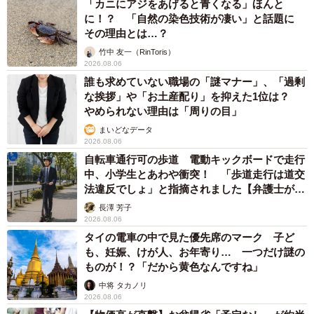
「カニにアジをあげると青くなる」ほんと
に！？ 「自然の染色技術が凄い」と話題に
その理由とは…？
竹中 友一（RinToris）
2026.08.06
誰も求めていない職場の「謎マナー」、「過剰
な挨拶」や「お土産配り」を抑えた1位は？
やめられない理由は「周りの目」
まいどなデータ
2026.08.06
自転車通行可の歩道 電動キックボードで走行
中、小学生とあわや衝突！ 「歩道走行は道交
法違反でしょ」と指摘されました【弁護士が解
説】
長澤 芳子
2026.08.06
タイの電車の中で見た優先席のマーク 子ど
も、妊娠、けが人、お年寄り… 一つだけ謎の
ものが！？「だから黄色なんですね」
中将 タカノリ
2026.08.06