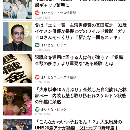
感ギャップ鮮明に
まいどなニュース情報部
2026.08.07
父は「エミー賞」主演男優賞の真田広之 31歳
イケメン俳優が長髪ヒゲのワイルド近影「ガチ
ヒロさんそっくり」「新たな一面もステキ」
まいどなトピック
2026.08.07
退職金を運用に回せる人は何が違う？ 「退職
金額の多さ」より重要な“ある経験”とは
まいどなニュース情報部
2026.08.07
「火事以来10カ月ぶり」全焼した自宅訪れた林
家ぺー 内装も壁も取り払われスケルトン状態
の部屋に呆然
まいどなトピック
2026.08.07
「こんなかわいい子おるん！？」大阪出身の
UHB26歳アナが話題…父は元プロ野球選手