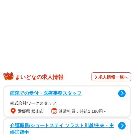
1/2
どれだけ待っても全然進まないATM行列… ※画像はイメージです
（mayucolor/stock.adobe.com）
まいどなの求人情報
求人情報一覧へ
病院での受付・医療事務スタッフ
株式会社ワークスタッフ
愛媛県 松山市
派遣社員：時給1,180円～
介護職員/ショートステイ ソラスト川越/主夫・主
婦活躍中