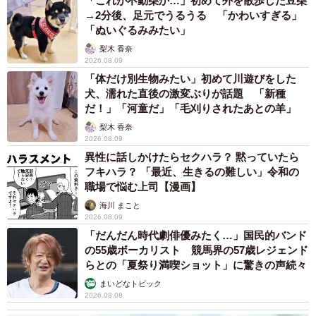
「これが不動柴か…」初めて外を散歩した豆柴
→2分後、足元でうるうる 「かわいすぎる」
「ぬいぐるみみたい」
梨木 香奈
2026.08.09
「体だけ別生物みたい」初めて川遊びをした
犬、濡れた直後の激変ぶりが話題 「新種
だ！」「河童だ」「毛刈りされたあとの羊」
梨木 香奈
2026.08.09
異性に話しかけたらセクハラ？ 黙っていたら
フキハラ？ 「最近、生きるの難しい」令和の
職場で悩む上司【漫画】
海川 まこと
2026.08.09
「だんだん時代劇俳優みたく…」国民的バンド
の55歳ボーカリスト 競馬界の57歳レジェンド
らとの「夏祭り満喫ショット」に驚きの声続々
まいどなトピック
2026.08.08