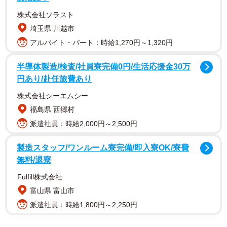
何があったのかと思いAさんが列の先を見てみると、設置さ
株式会社ソラスト
れている2台のATMのうち1台を占拠している女性がいまし
埼玉県 川越市
た。その女性は慣れない手つきでATMを操作しているよう
アルバイト・パート：時給1,270円～1,320円
で、なかなか操作を終えることができません。
半導体製造/検査/社員寮完備0円/生活応援金30万
2台のうち1台がこの様子なので、ほかの利用者は残りの1台
円あり/赴任旅費あり
を使用せざるを得ません。なかなか列が進まない中、Aさん
株式会社シーエムシー
も苛立ちを感じるようになっていきます。30分経過しても
福島県 西郷村
その女性は操作を終えようとしません。いいかげんAさんも
派遣社員：時給2,000円～2,500円
銀行員を呼びに行こうとも思いましたが、列から離れるわ
けにもいきません。こんなに長い時間1人でATMを使い続け
製造スタッフ/ワンルーム寮完備/即入寮OK/寮費
るのは罪にはならないのでしょうか。まこと法律事務所の
無料/退寮
北村真一さんに聞きました。
Fulfill株式会社
富山県 富山市
ー長時間ATMを使っていても罪にはなりませんか
派遣社員：時給1,800円～2,250円
正当な理由でATMを使用しているのであれば、罪にはなり