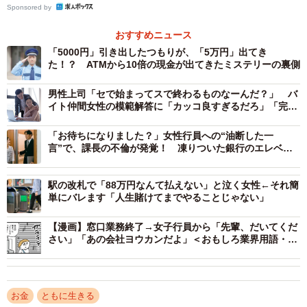
Sponsored by
ません。ATMの操作がおぼつかず、ミスをしてやり直すこ
とになるなどして時間がかかってしまうのは仕方ないでし
おすすめニュース
ょう。混んでいる銀行であれば、窓口で長時間待たされる
「5000円」引き出したつもりが、「5万円」出てき
た！？ ATMから10倍の現金が出てきたミステリーの裏側
こともあるわけですから。
男性上司「セで始まってスで終わるものなーんだ？」 バ
イト仲間女性の模範解答に「カッコ良すぎるだろ」「完璧
長時間ATMを占拠されていて苛立ってしまう気持ちも分か
な返し！」
りますが、その人を悪人のように扱うのは感心しません。
「お待ちになりました？」女性行員への“油断した一
もしかしたらAさんも長時間ATMを使う人になる可能性があ
言”で、課長の不倫が発覚！ 凍りついた銀行のエレベー
ターホール
るわけですから。
駅の改札で「88万円なんて払えない」と泣く女性←それ簡
単にバレます「人生賭けてまでやることじゃない」
【漫画】窓口業務終了→女子行員から「先輩、だいてくだ
さい」「あの会社ヨウカンだよ」＜おもしろ業界用語・銀
行編＞
お金
ともに生きる