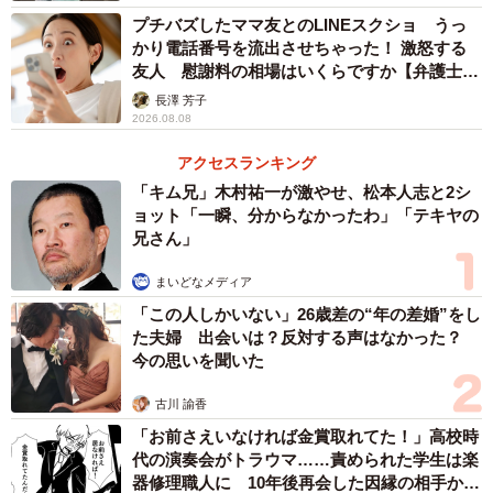
過去の判例でいうと、最高裁判所で2007年（平成19年）7
プチバズしたママ友とのLINEスクショ うっ
月2日判決の裁判にて、利用客の暗証番号を盗撮しようとし
かり電話番号を流出させちゃった！ 激怒する
友人 慰謝料の相場はいくらですか【弁護士が
て隣のATMを占拠し続けた人が偽計業務妨害罪と判断され
解説】
長澤 芳子
たケースもあります。
2026.08.08
ーATMを長時間使い続けている人がいてもどうしようもな
アクセスランキング
「キム兄」木村祐一が激やせ、松本人志と2シ
いのでしょうか
ョット「一瞬、分からなかったわ」「テキヤの
兄さん」
正しく使用し続けている限りどうしようもありません。ど
うしても振込処理に時間を掛けたくないのであれば、これ
まいどなメディア
を機にネットバンクの利用を進めるなどして、ATMを使わ
「この人しかいない」26歳差の“年の差婚”をし
た夫婦 出会いは？反対する声はなかった？
なくていい環境を検討した方がいいでしょう。
今の思いを聞いた
◆北村真一（きたむら・しんいち）弁護士 「きたべん」
古川 諭香
の愛称で大阪府茨木市で知らない人がいないといわれる大
「お前さえいなければ金賞取れてた！」高校時
代の演奏会がトラウマ……責められた学生は楽
人気ローカル弁護士。猫探しからM&Aまで幅広く取り扱
器修理職人に 10年後再会した因縁の相手から
う。