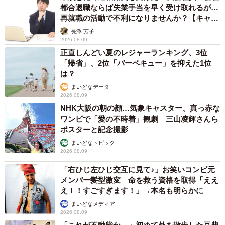
都合退職ならば失業手当を早く受け取れるが…
再就職の活動で不利になりませんか？【キャリ
アカウンセラーが解説】
長澤 芳子
2026.08.09
正直しんどい夏のレジャーランキング、3位
「帰省」、2位「バーベキュー」を抑えた1位
は？
まいどなデータ
2026.08.09
NHK大阪の朝の顔…気象キャスター、真っ赤な
ワンピで「愛の不時着」観劇 三山凌輝さんら
ポスターと記念撮影
まいどなトピック
2026.08.09
「右ひじ左ひじ交互に見て♪」お笑いコンビ元
メンバー髪型激変 命を救う資格を取得「ええ
え！！すごすぎます！」→本名も明らかに
まいどなメディア
2026.08.09