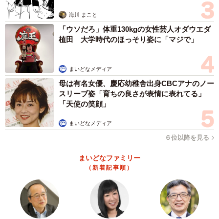
思わぬ申し出【漫画】
海川 まこと
「ウソだろ」体重130kgの女性芸人オダウエダ
植田 大学時代のほっそり姿に「マジで」
まいどなメディア
母は有名女優、慶応幼稚舎出身CBCアナのノー
スリーブ姿「育ちの良さが表情に表れてる」
「天使の笑顔」
まいどなメディア
６位以降を見る
まいどなファミリー
（新着記事順）