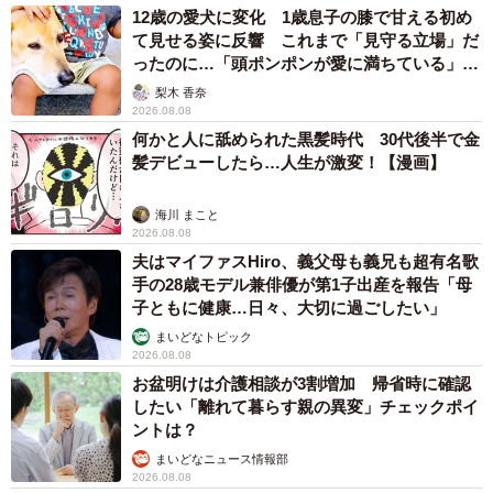
12歳の愛犬に変化 1歳息子の膝で甘える初め
て見せる姿に反響 これまで「見守る立場」だ
ったのに…「頭ポンポンが愛に満ちている」
「尊…」
梨木 香奈
2026.08.08
何かと人に舐められた黒髪時代 30代後半で金
髪デビューしたら…人生が激変！【漫画】
海川 まこと
2026.08.08
夫はマイファスHiro、義父母も義兄も超有名歌
手の28歳モデル兼俳優が第1子出産を報告「母
子ともに健康…日々、大切に過ごしたい」
まいどなトピック
2026.08.08
お盆明けは介護相談が3割増加 帰省時に確認
したい「離れて暮らす親の異変」チェックポイ
ントは？
まいどなニュース情報部
2026.08.08