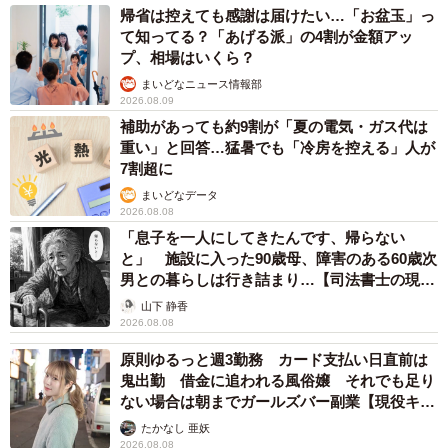
帰省は控えても感謝は届けたい…「お盆玉」っ
て知ってる？「あげる派」の4割が金額アッ
プ、相場はいくら？
まいどなニュース情報部
2026.08.09
補助があっても約9割が「夏の電気・ガス代は
2/2
重い」と回答…猛暑でも「冷房を控える」人が
7割超に
（yoshi5/stock.adobe.com）
まいどなデータ
2026.08.08
ー悪意を持って占拠していれば罪になるのでしょうか
「息子を一人にしてきたんです、帰らない
と」 施設に入った90歳母、障害のある60歳次
もしその人が悪意を持ってATMを占拠していれば、偽計業
男との暮らしは行き詰まり…【司法書士の現場
務妨害罪に問われる可能性があります。ただその場合でも
から】
山下 静香
銀行に対しての妨害であって、ほかの利用者に対する妨害
2026.08.08
とみなされるわけではありません。悪意をもってATMを占
原則ゆるっと週3勤務 カード支払い日直前は
拠している場合であっても、直接その人を注意するのでは
鬼出勤 借金に追われる風俗嬢 それでも足り
ない場合は朝までガールズバー副業【現役キャ
なく、銀行員に相談した方がいいでしょう。
ストに取材】
たかなし 亜妖
2026.08.08