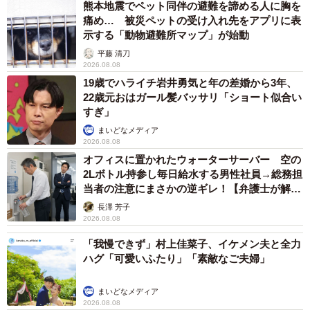
熊本地震でペット同伴の避難を諦める人に胸を
痛め… 被災ペットの受け入れ先をアプリに表
示する「動物避難所マップ」が始動
平藤 清刀
2026.08.08
19歳でハライチ岩井勇気と年の差婚から3年、
22歳元おはガール髪バッサリ「ショート似合い
すぎ」
まいどなメディア
2026.08.08
オフィスに置かれたウォーターサーバー 空の
2Lボトル持参し毎日給水する男性社員→総務担
当者の注意にまさかの逆ギレ！【弁護士が解
説】
長澤 芳子
2026.08.08
「我慢できず」村上佳菜子、イケメン夫と全力
ハグ「可愛いふたり」「素敵なご夫婦」
まいどなメディア
2026.08.08