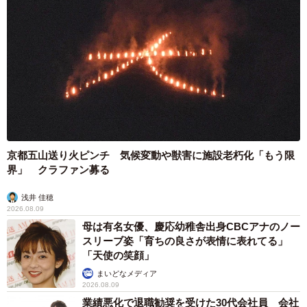
京都五山送り火ピンチ 気候変動や獣害に施設老朽化「もう限
界」 クラファン募る
浅井 佳穂
2026.08.09
母は有名女優、慶応幼稚舎出身CBCアナのノー
スリーブ姿「育ちの良さが表情に表れてる」
「天使の笑顔」
まいどなメディア
2026.08.09
業績悪化で退職勧奨を受けた30代会社員 会社