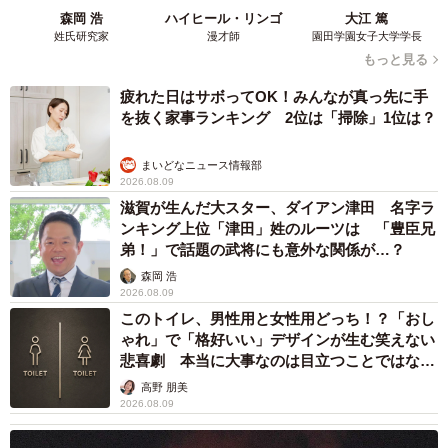
森岡 浩
ハイヒール・リンゴ
大江 篤
姓氏研究家
漫才師
園田学園女子大学学長
もっと見る
疲れた日はサボってOK！みんなが真っ先に手
を抜く家事ランキング 2位は「掃除」1位は？
まいどなニュース情報部
2026.08.09
滋賀が生んだ大スター、ダイアン津田 名字ラ
ンキング上位「津田」姓のルーツは 「豊臣兄
弟！」で話題の武将にも意外な関係が…？
森岡 浩
2026.08.09
このトイレ、男性用と女性用どっち！？「おし
ゃれ」で「格好いい」デザインが生む笑えない
悲喜劇 本当に大事なのは目立つことではな
く…
高野 朋美
2026.08.09