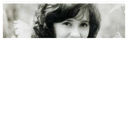
両親は「東京キッド」の看板役者 ライダー演じた42歳元俳優
が再婚妻との「ウエディングフォト」計画を明言 「センスあ
るカメラマン求む」
まいどなトピック
2026.08.08
ITエンジニアがAIとつくる家庭菜園 ローカル
LLMのゆるふわAIたちとお話しながら開墾して
みたら… 夢の「スマートな菜園生活」実現な
るか
井二 かける
2026.08.08