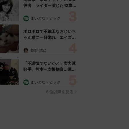
役者 ライダー演じた42歳元
俳優が再婚妻との「ウエディ
ングフォト」計画を明言
まいどなトピック
「センスあるカメラマン求
む」
ボロボロで不細工なおじいち
ゃん猫に一目惚れ エイズだ
し手がかかるけど…おうちで
暮らすと「おじ猫」だって可
鶴野 浩己
愛くなったよ！
「不謹慎でないかと」実力派
歌手、熊本へ支援物資…運搬
トラックの車体デザインにた
めらい 「痛いほど伝わる」
まいどなトピック
「行動され立派」
６位以降を見る