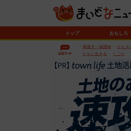
ニ
トップ
おもしろ
ュ
ー
保護犬・保護猫
かんさ
ス
一
ともに生きる
しごと
覧