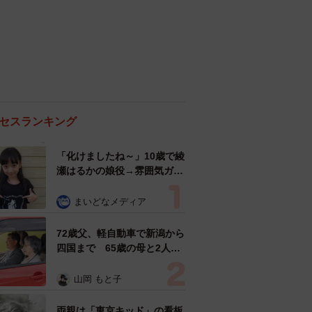
セスランキング
「化けましたね～」10歳で綾
瀬はるかの娘役→雰囲気ガラ
リの18歳に成長 「メイクで
雰囲気が」「宝塚に入れそ
まいどなメディア
う」
72歳父、軽自動車で新潟から
四国まで 65歳の母と2人で
3泊4日の旅 パーキングの休
憩まで分刻み… 「大学生で
山岡 もと子
も組まねえよ！」
両親は「東京キッド」の看板