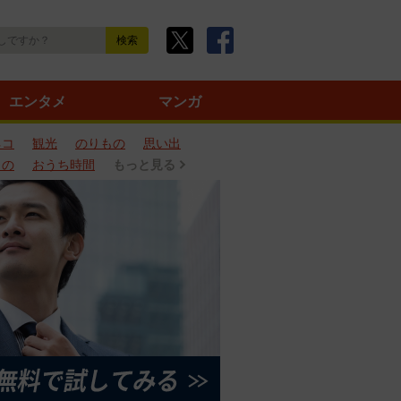
エンタメ
マンガ
ネコ
観光
のりもの
思い出
もの
おうち時間
もっと見る