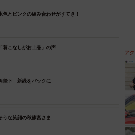
水色とピンクの組み合わせがすてき！
「着こなしがお上品」の声
アク
両陛下 新緑をバックに
そうな笑顔の秋篠宮さま