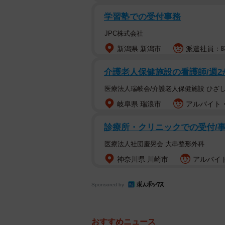
学習塾での受付事務
JPC株式会社
新潟県 新潟市
派遣社員：時給
介護老人保健施設の看護師/週2
医療法人瑞岐会/介護老人保健施設 ひざ
岐阜県 瑞浪市
アルバイト・
診療所・クリニックでの受付/
医療法人社団慶晃会 大串整形外科
神奈川県 川崎市
アルバイト
Sponsored by
おすすめニュース