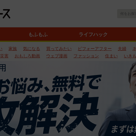
もふもふ
ライフハック
い
家族
気になる
買ってみたい
ビフォーアフター
夫婦
災害
おもしろ動画
ウェブ漫画
ファッション
住まい
いき