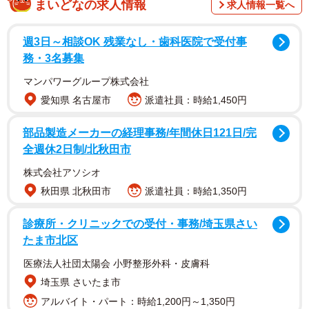
まいどなの求人情報
求人情報一覧へ
たという投稿が、X（旧Twitter）で話題になりました。
週3日～相談OK 残業なし・歯科医院で受付事
投稿したのは、離れて暮らす両親が2人とも認知症になって
務・3名募集
しまい、両親のお金を管理しているという「まんぼうどう
マンパワーグループ株式会社
ふちゃん」さん（@manbou_ara50）。「まんぼうどうふち
愛知県 名古屋市
派遣社員：時給1,450円
ゃん」さんによると、父親のゆうちょ銀行口座の通帳を調
べていたところ、出所の分からない引き落としが記されて
部品製造メーカーの経理事務/年間休日121日/完
全週休2日制/北秋田市
いたといいます。
株式会社アソシオ
「引き落とし元はどちらも『ド◯モ』の記載。8400円の方
秋田県 北秋田市
派遣社員：時給1,350円
は何だったのか分からないまま、どうにか解約できた 次は
診療所・クリニックでの受付・事務/埼玉県さい
2200円の謎を追う」
たま市北区
まず毎月8400円を引き落としについては解約ができたそう
医療法人社団太陽会 小野整形外科・皮膚科
で、次は2カ月に1回引き落とされている2200円の出所を調
埼玉県 さいたま市
査しました。
アルバイト・パート：時給1,200円～1,350円