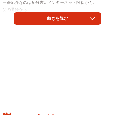
一番厄介なのは多分古いインターネット関係かも。
父の通帳から
・毎月8400円
続きを読む
・2ヶ月に１度2200円
ナゾ引き落としが2つあった」
認知症の父親の通帳に記載された“謎”の引き落としを調査し