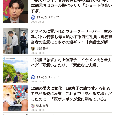
ら…が大切かなと思います。今回の私のポストを話して
22歳元おはガール髪バッサリ「ショート似合い
『こんな大変なことになるらしいよ！何十万円も損するら
すぎ」
しいよ、一緒に見てみよう』などと言ってみてください。
まいどなメディア
2026.08.08
ポストがお役に立てたら幸いです」
オフィスに置かれたウォーターサーバー 空の
「まんぼうどうふちゃん」さんのXアカウント（
2Lボトル持参し毎日給水する男性社員→総務担
当者の注意にまさかの逆ギレ！【弁護士が解
@manbou_ara50）
説】
長澤 芳子
2026.08.08
「我慢できず」村上佳菜子、イケメン夫と全力
ハグ「可愛いふたり」「素敵なご夫婦」
まいどなメディア
2026.08.08
12歳の愛犬に変化 1歳息子の膝で甘える初め
て見せる姿に反響 これまで「見守る立場」だ
ったのに…「頭ポンポンが愛に満ちている」
「尊…」
梨木 香奈
2026.08.08