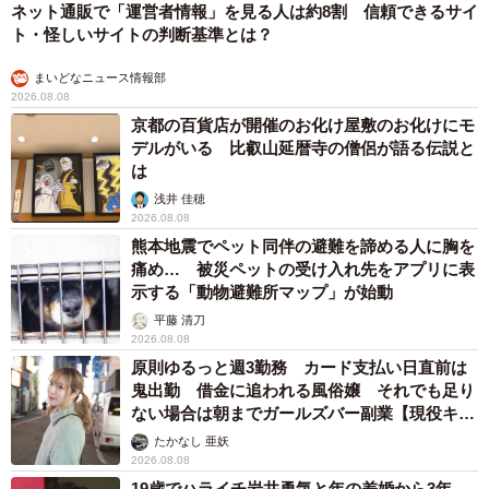
ネット通販で「運営者情報」を見る人は約8割 信頼できるサイ
「まず、最初の親へのアプローチが難しいという点。一緒
ト・怪しいサイトの判断基準とは？
に見直そうと申し出ても『まだ早い』などの抵抗にあいま
す。次に、認知症が進むと、物を取られたという妄想が出
まいどなニュース情報部
2026.08.08
てくるので…これまた難しいんです。また過去に契約した
京都の百貨店が開催のお化け屋敷のお化けにモ
古いインターネット関連の契約の内容を突き止めるのが複
デルがいる 比叡山延暦寺の僧侶が語る伝説と
雑でさらに難しくて。また子供もいて私には私の生活もあ
は
るのでそこまで全ての時間を親の金銭管理に割くことがで
浅井 佳穂
2026.08.08
きません。それなのにスムーズに進まない時は時間がどん
熊本地震でペット同伴の避難を諦める人に胸を
どん取られ、生活に影響が出るという難しさもあります」
痛め… 被災ペットの受け入れ先をアプリに表
示する「動物避難所マップ」が始動
――これから親御さんのお金の管理をする方々に向けての
平藤 清刀
2026.08.08
アドバイスをいただけたら。
原則ゆるっと週3勤務 カード支払い日直前は
鬼出勤 借金に追われる風俗嬢 それでも足り
「認知症が進むとさらに難しくなるのでできるだけ早めに
ない場合は朝までガールズバー副業【現役キャ
親御さんと一緒に確認することをお勧めします。ただ、あ
ストに取材】
たかなし 亜妖
まり強引に進めようとすると逆効果なので寄り添いなが
2026.08.08
19歳でハライチ岩井勇気と年の差婚から3年、