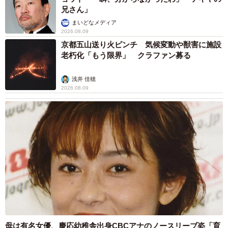
ています。こちらにかけてください』
兄さん」
出た番号はまたもや『ぷ◯ら』の別の番号。『あそこ、機
まいどなメディア
械音声で勝手に切るから嫌なんですけど』と伝えると、
2026.08.09
『前と違う番号のはずですので一度かけてみてください』
京都五山送り火ピンチ 気候変動や獣害に施設
老朽化「もう限界」 クラファン募る
…かけてみた。
浅井 佳穂
やはり機械の声。でも『解約を受け付けます』と言われ
2026.08.09
た。
なんの解約だったのかは分からない。だけど電話を切る時
に機械が『新しいプロバイダのおすすめ』と言っていたの
で多分プロバイダだったのだろう」
ゆうちょ銀行に相談したことで、解約までこぎつけること
ができました。今回“謎”の引き落としとなったプロバイダと
思われる契約を解約するまで2カ月ほどかかったそうです。
母は有名女優、慶応幼稚舎出身CBCアナのノースリーブ姿「育