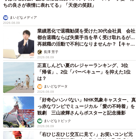
ちの良さが表情に表れてる」「天使の笑顔」
まいどなメディア
2026.08.09
業績悪化で退職勧奨を受けた30代会社員 会社
都合退職ならば失業手当を早く受け取れるが…
再就職の活動で不利になりませんか？【キャリ
アカウンセラーが解説】
長澤 芳子
2026.08.09
正直しんどい夏のレジャーランキング、3位
「帰省」、2位「バーベキュー」を抑えた1位
3/3
は？
認知症で口座が凍結される？（photoACより「撮影してます__」さん撮
まいどなデータ
影、イメージ画像）
2026.08.09
「好奇心ハンパない」NHK気象キャスター、真
認知症で口座が凍結される？
っ赤なワンピでミュージカル「愛の不時着」を
観劇 三山凌輝さんらポスターと記念撮影
こうして認知症の両親の通帳から「無駄な支払いはない
まいどなトピック
か？」と節約を頑張っている「まんぼうどうふちゃん」さ
2026.08.09
「右ひじ左ひじ交互に見て♪」お笑いコンビ元
ん。両親のお金の管理するようになった経緯や管理のポイ