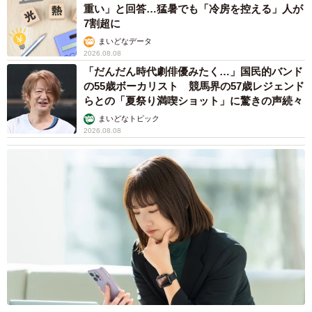
重い」と回答…猛暑でも「冷房を控える」人が
ん私が管理する範囲を増やしていきました」
7割超に
まいどなデータ
2026.08.08
――投稿された謎のゆうちょ銀行口座の引き落とし。解約
「だんだん時代劇俳優みたく…」国民的バンド
するまで2カ月もかかったとのことですが…。
の55歳ボーカリスト 競馬界の57歳レジェンド
らとの「夏祭り満喫ショット」に驚きの声続々
「国が『認知症になっても住み慣れた地域で助け合いなが
まいどなトピック
ら生き生きと暮らす』という社会を目指してると知って大
2026.08.08
いに賛同してるのですが、社会はまだまだ認知症や高齢者
には難しすぎることが多いなと感じました。今回の件は、
高齢者じゃなくても複雑すぎてびっくりしました。アドバ
イスは、『古いインターネット関係はすごく大変！早めに
手をつけよう』です。ポストをしたら同じような経験をし
た人がたくさんいることがわかり驚きました」
――またご両親のお金の管理で難しい点は？