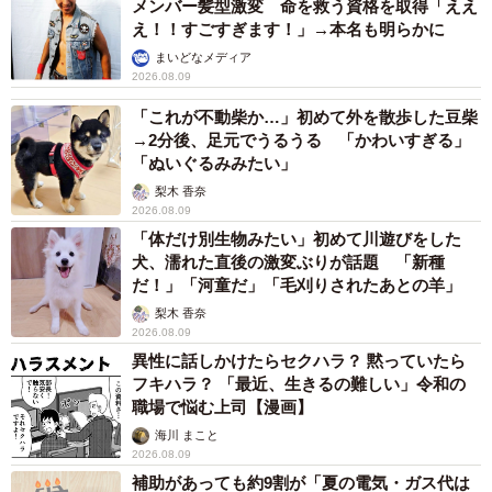
メンバー髪型激変 命を救う資格を取得「ええ
ントなど、お話を聞きました。
え！！すごすぎます！」→本名も明らかに
まいどなメディア
――Xを始めたきっかけは。
2026.08.09
「これが不動柴か…」初めて外を散歩した豆柴
「4年くらい前、夫が役職定年で収入がガクンと下がると聞
→2分後、足元でうるうる 「かわいすぎる」
いて副業としてブログを始めたのですが、同時にXも始めた
「ぬいぐるみみたい」
方がいいと聞いて始めました。ブログはうまくいかずとっ
梨木 香奈
2026.08.09
くの昔に諦めてしまったけどXは楽しいので続いています」
「体だけ別生物みたい」初めて川遊びをした
犬、濡れた直後の激変ぶりが話題 「新種
――ご両親のお金を管理するようになった経緯を教えてく
だ！」「河童だ」「毛刈りされたあとの羊」
ださい。
梨木 香奈
2026.08.09
異性に話しかけたらセクハラ？ 黙っていたら
「母が認知症になり父も危ういと感じていた時に『認知症
フキハラ？ 「最近、生きるの難しい」令和の
で口座が凍結される』と聞いて怖くなって調べました。後
職場で悩む上司【漫画】
見人などより少し手軽な『指定代理人制度』というのがあ
海川 まこと
2026.08.09
ると知って、一緒に銀行を回ってその手続きをしました。
補助があっても約9割が「夏の電気・ガス代は
母の入院などがあり管理が複雑になってきたので、だんだ