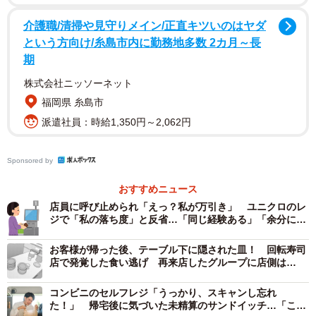
介護職/清掃や見守りメイン/正直キツいのはヤダ
という方向け/糸島市内に勤務地多数 2カ月～長
期
株式会社ニッソーネット
福岡県 糸島市
派遣社員：時給1,350円～2,062円
Sponsored by
おすすめニュース
店員に呼び止められ「えっ？私が万引き」 ユニクロのレ
ジで「私の落ち度」と反省…「同じ経験ある」「余分に計
2/3
算されたことも」
お客様が帰った後、テーブル下に隠された皿！ 回転寿司
父親の通帳に記載された“謎”の引き落としを調査したという投稿がXで話
店で発覚した食い逃げ 再来店したグループに店側は…
題に（photoACより「craftbeermania」さん撮影、イメージ画像）
コンビニのセルフレジ「うっかり、スキャンし忘れ
引き落とし元を調査したら…対応にびっくり！
た！」 帰宅後に気づいた未精算のサンドイッチ…「これ