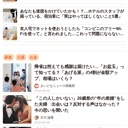
って万引き？」【弁護士が解説】
「父（認知症）とともにド◯モショップへ。
あなたも迷惑をかけていたかも！？…ホテルのスタッフが
【１回目】
困っている、宿泊客に「実はやってほしくないこと5選」
バイトっぽい人が『分かりません。金額的にタブレットじ
ゃないですかね？』
友人宅でネットを使おうとしたら「コンビニのフリーWi-
Fiを使って」と言われました…これって問題にならない
『ぷ◯らに聞いてください』と電話番号を渡される。
の？【弁護士が解説】
かけたら機械の声で『承りできません』→ガチャ切り。絶
対に人間と話せない構造。
家族
介護
お金
【２回目】
帰省は控えても感謝は届けたい…「お盆玉」っ
ファミリーグループに入っているので代表者が本人確認の
て知ってる？「あげる派」の4割が金額アッ
うえ、家の近くの店舗で名寄せ依頼してください。店長が
プ、相場はいくら？
いたらできますから
まいどなニュース情報部
2026.08.09
代表者は…夫だった（そういえば昔、家族全員をファミリ
「この人しかいない」26歳差の“年の差婚”をし
ーグループにしてた）」
た夫婦 出会いは？反対する声はなかった？
今の思いを聞いた
「【３回目】
古川 諭香
会社帰りの夫と自宅の近くのショップに行く。『これはタ
2026.08.09