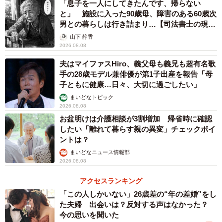
「息子を一人にしてきたんです、帰らない
ブレットではないと思います。タブレットなら6円の端数が
と」 施設に入った90歳母、障害のある60歳次
つくはず。プロバイダっぽいけど…分からない』
男との暮らしは行き詰まり…【司法書士の現場
『じゃあ名寄せをしてくれますか？』
から】
山下 静香
2026.08.08
『それは契約者（父）の近くのショップでやってください
よ、何か番号を持っていけばわかるはずですから』
夫はマイファスHiro、義父母も義兄も超有名歌
手の28歳モデル兼俳優が第1子出産を報告「母
再びボールを実家の近くのショップに投げ返した。
子ともに健康…日々、大切に過ごしたい」
『めんどくさい』と顔に書いてある。1円の特にもならない
まいどなトピック
仕事したくないんだろう。
2026.08.08
（めんどくさいのはわかる。でもね、ド◯モの名前が通帳
お盆明けは介護相談が3割増加 帰省時に確認
したい「離れて暮らす親の異変」チェックポイ
に書いてあるんです。それを解約したいだけなんです。な
ントは？
ぜできないの？）
まいどなニュース情報部
仕方なく父を連れて実家近くのド◯モショップへ行った」
2026.08.08
アクセスランキング
「【４回目】
「この人しかいない」26歳差の“年の差婚”をし
『ええ？名寄せしてもらえなかったんですか？うちじゃ分
た夫婦 出会いは？反対する声はなかった？
かりませんよ』
今の思いを聞いた