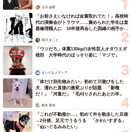
もう、面倒の押し付けあいをしている感じを隠そうともし
古川 諭香
ない。
「お前さえいなければ金賞取れてた！」高校時
『銀行に聞いてくださいよ！』と今度は引き落とし銀行に
代の演奏会がトラウマ……責められた学生は楽
押し付けた。
器修理職人に 10年後再会した因縁の相手から
思わぬ申し出【漫画】
古い話を蒸し返しているなら、まだわかる。でも、
海川 まこと
現在ド◯モの名前で引き落とし中のものを解約したいと言
「ウソだろ」体重130kgの女性芸人オダウエダ
っているだけなんです。
植田 大学時代のほっそり姿に「マジで」
その足で引き落としのゆうちょ銀行へ」
まいどなメディア
「まんぼうどうふちゃん」さんは、引き落とし元と思われ
「体だけ別生物みたい」初めて川遊びをした
る「ド◯モショップ」に足を運んだものの、たらい回しを
犬、濡れた直後の激変ぶりが話題 「新種
されたあげく、店員から提案されて引き落とし先の銀行の
だ！」「河童だ」「毛刈りされたあとの羊」
ゆうちょ銀行へ行くことになりました。
梨木 香奈
「これが不動柴か…」初めて外を散歩した豆柴
引き落とし元にたらい回しにされた結果…銀行へ
→2分後、足元でうるうる 「かわいすぎる」
「【ゆうちょ銀行で】
「ぬいぐるみみたい」