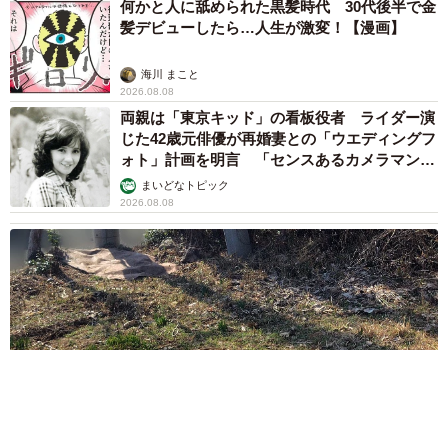
何かと人に舐められた黒髪時代 30代後半で金
髪デビューしたら…人生が激変！【漫画】
海川 まこと
2026.08.08
両親は「東京キッド」の看板役者 ライダー演
じた42歳元俳優が再婚妻との「ウエディングフ
ォト」計画を明言 「センスあるカメラマン求
む」
まいどなトピック
2026.08.08