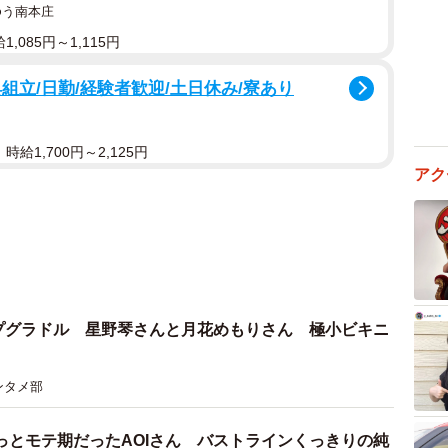
ゆう南本庄
,085円～1,115円
組立/日勤/経験者歓迎/土日休み/寮あり
給1,700円～2,125円
アク
プグラドル 星野琴さんと月花めもりさん 極小ビキニ
ンタメ部
っとモテ期だったAOIさん バストラインくっきりの純