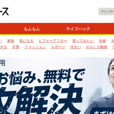
もふもふ
ライフハック
い
家族
気になる
ビフォーアフター
買ってみたい
夫婦
きる
災害
ファッション
スポーツ
住まい
おもしろ動画