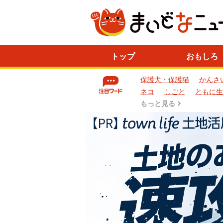
ニ
トップ
おもしろ
ュ
ー
保護犬・保護猫
かんさ
ス
一
ネコ
しごと
ともに生
覧
もっと見る