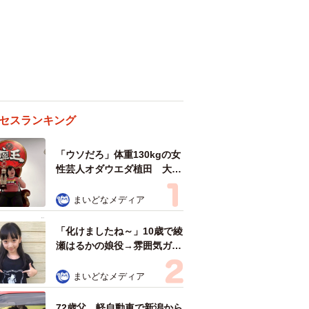
セスランキング
「ウソだろ」体重130kgの女
性芸人オダウエダ植田 大学
時代のほっそり姿に「マジ
で」
まいどなメディア
「化けましたね～」10歳で綾
瀬はるかの娘役→雰囲気ガラ
リの18歳に成長 「メイクで
雰囲気が」「宝塚に入れそ
まいどなメディア
う」
72歳父、軽自動車で新潟から