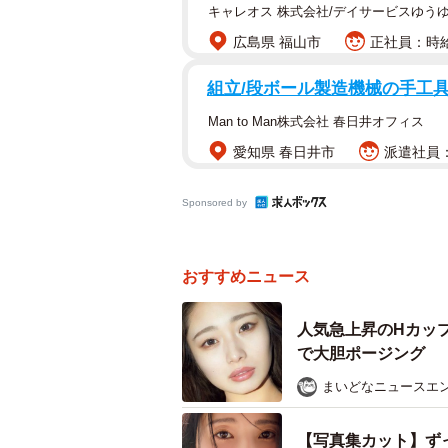
キャレオス 株式会社/デイサービスゆう
広島県 福山市
正社員：時給1
組立/段ボール製造機械の手工具
Man to Man株式会社 春日井オフィス
愛知県 春日井市
派遣社員：時
Sponsored by
おすすめニュース
人気急上昇のHカッ
で大胆ポージング
まいどなニュースエ
【写真集カット】ず