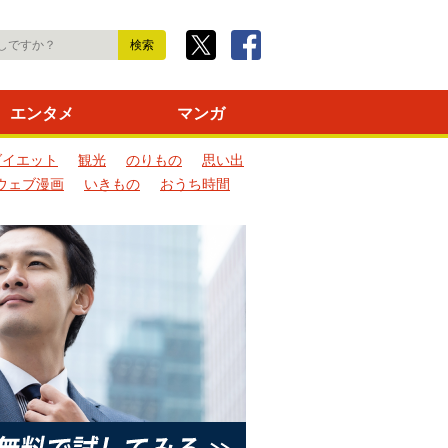
エンタメ
マンガ
ダイエット
観光
のりもの
思い出
ウェブ漫画
いきもの
おうち時間