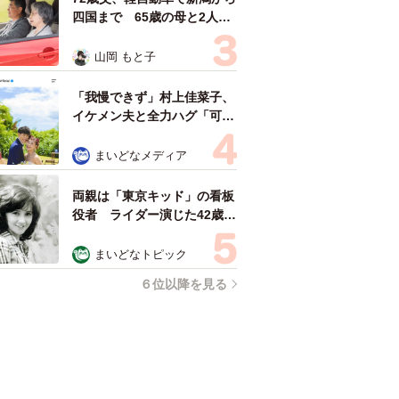
四国まで 65歳の母と2人で
3泊4日の旅 パーキングの休
憩まで分刻み… 「大学生で
山岡 もと子
も組まねえよ！」
「我慢できず」村上佳菜子、
イケメン夫と全力ハグ「可愛
いふたり」「素敵なご夫婦」
まいどなメディア
両親は「東京キッド」の看板
役者 ライダー演じた42歳元
俳優が再婚妻との「ウエディ
ングフォト」計画を明言
まいどなトピック
「センスあるカメラマン求
６位以降を見る
む」