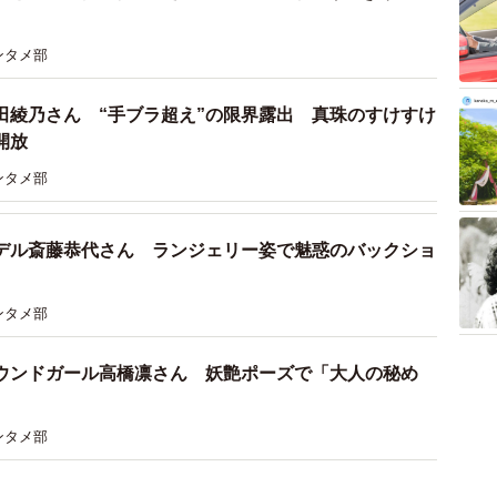
ンタメ部
田綾乃さん “手ブラ超え”の限界露出 真珠のすけすけ
開放
ンタメ部
デル斎藤恭代さん ランジェリー姿で魅惑のバックショ
ンタメ部
ウンドガール高橋凛さん 妖艶ポーズで「大人の秘め
ンタメ部