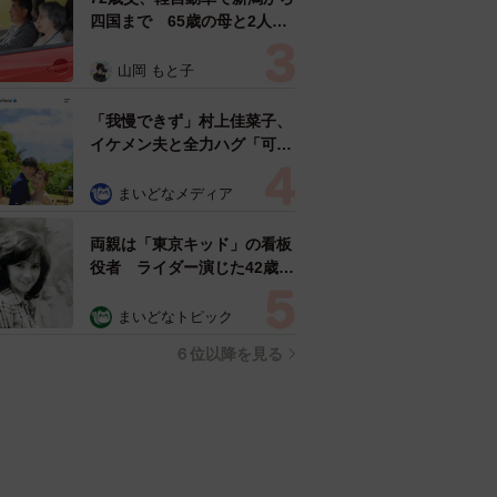
四国まで 65歳の母と2人で
3泊4日の旅 パーキングの休
憩まで分刻み… 「大学生で
山岡 もと子
も組まねえよ！」
「我慢できず」村上佳菜子、
イケメン夫と全力ハグ「可愛
いふたり」「素敵なご夫婦」
まいどなメディア
両親は「東京キッド」の看板
役者 ライダー演じた42歳元
俳優が再婚妻との「ウエディ
ングフォト」計画を明言
まいどなトピック
「センスあるカメラマン求
６位以降を見る
む」