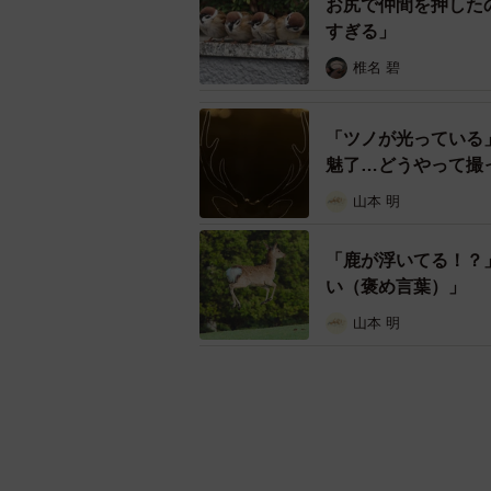
お尻で仲間を押した
すぎる」
椎名 碧
「ツノが光っている
魅了…どうやって撮
山本 明
「鹿が浮いてる！？
い（褒め言葉）」
山本 明