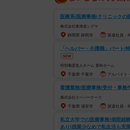
医療系/医療事務/クリニックの
株式会社東海道シグマ
静岡県 静岡市
派遣社員：時給
「ヘルパー・介護職」パート/
NEW
特別養護老人ホーム 更科ホーム
千葉県 千葉市
アルバイト・
看護業務/医療事務/受付・事務作
株式会社スーパーナース
千葉県 浦安市
派遣社員：時
私立大学での医療事務!病院経験
あり!残業少なめで私生活も充