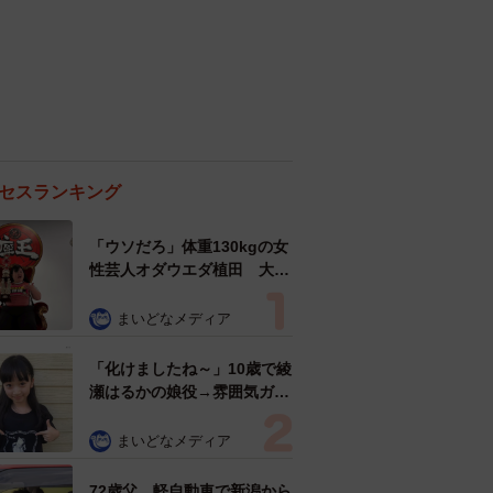
セスランキング
「ウソだろ」体重130kgの女
性芸人オダウエダ植田 大学
時代のほっそり姿に「マジ
で」
まいどなメディア
「化けましたね～」10歳で綾
瀬はるかの娘役→雰囲気ガラ
リの18歳に成長 「メイクで
雰囲気が」「宝塚に入れそ
まいどなメディア
う」
72歳父、軽自動車で新潟から