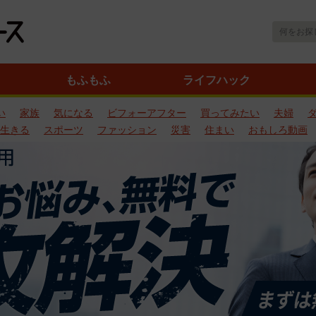
もふもふ
ライフハック
い
家族
気になる
ビフォーアフター
買ってみたい
夫婦
生きる
スポーツ
ファッション
災害
住まい
おもしろ動画