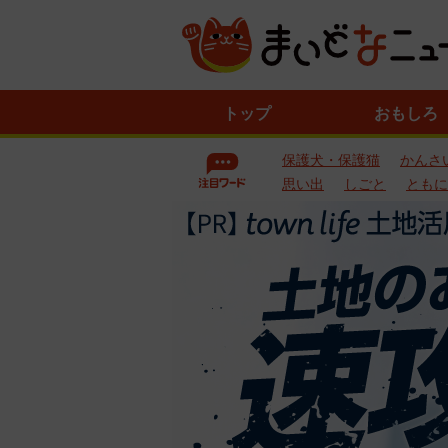
ニ
トップ
おもしろ
ュ
ー
保護犬・保護猫
かんさ
ス
一
思い出
しごと
ともに
覧