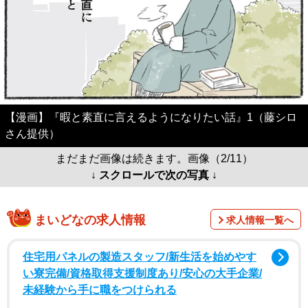
【漫画】『暇と素直に言えるようになりたい話』1（藤シロ
さん提供）
まだまだ画像は続きます。画像（2/11）
↓ スクロールで次の写真 ↓
まいどなの求人情報
求人情報一覧へ
住宅用パネルの製造スタッフ/新生活を始めやす
い寮完備/資格取得支援制度あり/安心の大手企業/
未経験から手に職をつけられる