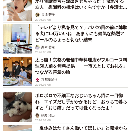
かり電話番号を流出させちゃった！ 激怒する
友人 慰謝料の相場はいくらですか【弁護士が
解説】
長澤 芳子
2026.08.08
「テレビより私を見て？」パパの目の前に陣取
る犬に1.4万いいね あまりにも健気な熱烈ア
ピールのちょっと切ない結末
梨木 香奈
2026.08.08
太っ腹！京都の老舗中華料理店がフルコース料
理50人前を無料提供 「一市民としてお礼を」
つながる善意の輪
京都新聞社
2026.08.08
ボロボロで不細工なおじいちゃん猫に一目惚
れ エイズだし手がかかるけど…おうちで暮ら
すと「おじ猫」だって可愛くなったよ！
鶴野 浩己
2026.08.08
「夏休みはたくさん働いてほしい」と職場から