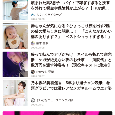
頼まれた高2息子 バイトで稼ぎすぎると扶養
を外れて税金や保険料が上がる？【FPが解
説】
もくもくライターズ
2026.08.08
赤ちゃんが気になる？ひょっこり顔を出す2匹
の猫の愛らしさに悶絶…！ 「こんなかわいい
構図あります？」「ベストショットすぎる！」
梨木 香奈
2026.08.08
酔って転んでアザだらけ ネイルも折れて超悲
惨 ケガが絶えない夜のお仕事 「病院代」と
数万円を渡す神客も！【現役キャストに取材】
たかなし 亜妖
2026.08.07
乃木坂46賀喜遥香 5年ぶり週チャン表紙 巻
頭グラビアでは激レアなメガネルームウエア姿
まいどなニュースエンタメ部
2026.08.07