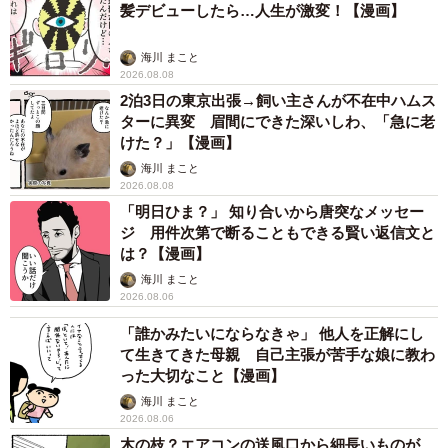
髪デビューしたら…人生が激変！【漫画】
海川 まこと
2026.08.08
2泊3日の東京出張→飼い主さんが不在中ハムス
ターに異変 眉間にできた深いしわ、「急に老
けた？」【漫画】
海川 まこと
2026.08.08
「明日ひま？」 知り合いから唐突なメッセー
ジ 用件次第で断ることもできる賢い返信文と
は？【漫画】
海川 まこと
2026.08.06
「誰かみたいにならなきゃ」 他人を正解にし
て生きてきた母親 自己主張が苦手な娘に教わ
った大切なこと【漫画】
海川 まこと
2026.08.06
木の枝？エアコンの送風口から細長いものが…