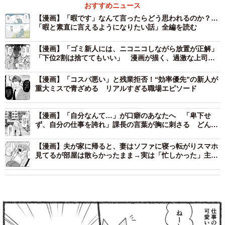
おすすめニュース
【漫画】「暇です」なんて言ったらどう思われるのか？…
「暇と素直に言えるようになりたい話」全編を読む
【漫画】「ゴミ新人には、ニコニコしながら放置が正解」
「下位2割は捨ててもいい」 漫画が描く、過激な上司
の“指導論”にネット騒然
【漫画】「コスパ悪い」と残業拒否！“効率優先”の新人が
重大ミスで青ざめる リアルすぎる職場エピソード
【漫画】「自分なんて…」が口癖のあなたへ 「卑下せ
ず、自分の仕事を誇れ」課長の言葉が胸に刺さる どんな
雑務も積み重ねで奇跡に変わる
【漫画】夫が家に帰ると、妻はソファに寝っ転がりスマホ
見てるが部屋は散らかったまま→実は「忙しかった」主婦
あるあるとは？