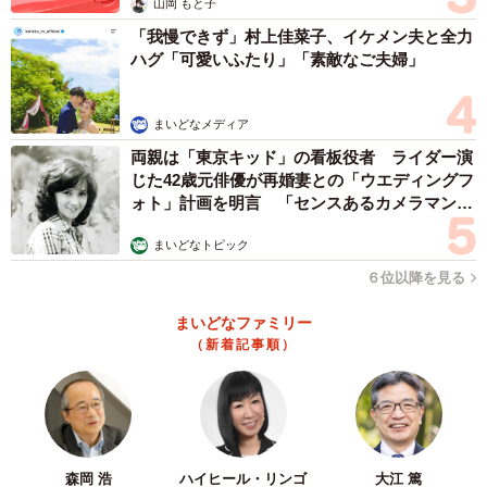
山岡 もと子
「我慢できず」村上佳菜子、イケメン夫と全力
ハグ「可愛いふたり」「素敵なご夫婦」
まいどなメディア
両親は「東京キッド」の看板役者 ライダー演
じた42歳元俳優が再婚妻との「ウエディングフ
ォト」計画を明言 「センスあるカメラマン求
む」
まいどなトピック
６位以降を見る
まいどなファミリー
（新着記事順）
森岡 浩
ハイヒール・リンゴ
大江 篤