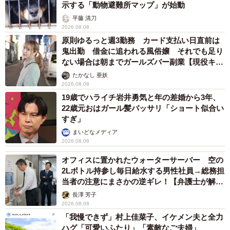
示する「動物避難所マップ」が始動
平藤 清刀
2026.08.08
原則ゆるっと週3勤務 カード支払い日直前は
鬼出勤 借金に追われる風俗嬢 それでも足り
ない場合は朝までガールズバー副業【現役キャ
ストに取材】
たかなし 亜妖
2026.08.08
19歳でハライチ岩井勇気と年の差婚から3年、
22歳元おはガール髪バッサリ「ショート似合い
すぎ」
まいどなメディア
2026.08.08
オフィスに置かれたウォーターサーバー 空の
2Lボトル持参し毎日給水する男性社員→総務担
当者の注意にまさかの逆ギレ！【弁護士が解
説】
長澤 芳子
2026.08.08
「我慢できず」村上佳菜子、イケメン夫と全力
ハグ「可愛いふたり」「素敵なご夫婦」