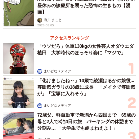
昼休みの診療所を襲った恐怖の生きもの【漫
画】
海川 まこと
2026.08.05
アクセスランキング
「ウソだろ」体重130kgの女性芸人オダウエダ
植田 大学時代のほっそり姿に「マジで」
まいどなメディア
「化けましたね～」10歳で綾瀬はるかの娘役→
雰囲気ガラリの18歳に成長 「メイクで雰囲気
が」「宝塚に入れそう」
まいどなメディア
72歳父、軽自動車で新潟から四国まで 65歳の
母と2人で3泊4日の旅 パーキングの休憩まで
分刻み… 「大学生でも組まねえよ！」