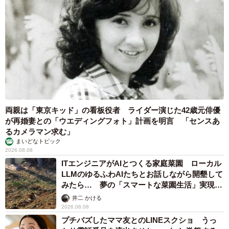
両親は「東京キッド」の看板役者 ライダー演じた42歳元俳優
が再婚妻との「ウエディングフォト」計画を明言 「センスあ
るカメラマン求む」
まいどなトピック
2026.08.08
ITエンジニアがAIとつくる家庭菜園 ローカル
LLMのゆるふわAIたちとお話しながら開墾して
みたら… 夢の「スマートな菜園生活」実現な
るか
井二 かける
2026.08.08
プチバズしたママ友とのLINEスクショ うっ