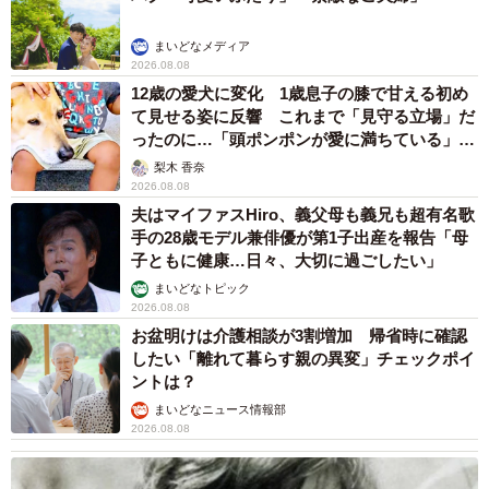
まいどなメディア
2026.08.08
12歳の愛犬に変化 1歳息子の膝で甘える初め
て見せる姿に反響 これまで「見守る立場」だ
ったのに…「頭ポンポンが愛に満ちている」
「尊…」
梨木 香奈
2026.08.08
夫はマイファスHiro、義父母も義兄も超有名歌
手の28歳モデル兼俳優が第1子出産を報告「母
子ともに健康…日々、大切に過ごしたい」
まいどなトピック
2026.08.08
お盆明けは介護相談が3割増加 帰省時に確認
したい「離れて暮らす親の異変」チェックポイ
ントは？
まいどなニュース情報部
2026.08.08