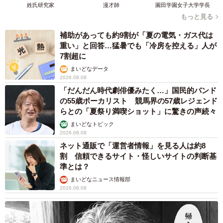
姓氏研究家
漫才師
園田学園女子大学学長
もっと見る
補助があっても約9割が「夏の電気・ガス代は
重い」と回答…猛暑でも「冷房を控える」人が
7割超に
まいどなデータ
2026.08.08
「だんだん時代劇俳優みたく…」国民的バンド
の55歳ボーカリスト 競馬界の57歳レジェンド
らとの「夏祭り満喫ショット」に驚きの声続々
まいどなトピック
2026.08.08
ネット通販で「運営者情報」を見る人は約8
割 信頼できるサイト・怪しいサイトの判断基
準とは？
まいどなニュース情報部
2026.08.08