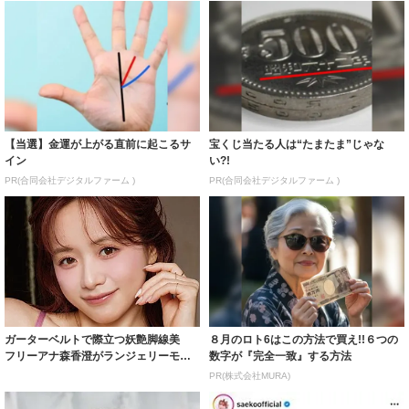
【当選】金運が上がる直前に起こるサ
宝くじ当たる人は“たまたま”じゃな
イン
い?!
PR(合同会社デジタルファーム )
PR(合同会社デジタルファーム )
ガーターベルトで際立つ妖艶脚線美
８月のロト6はこの方法で買え!!６つの
フリーアナ森香澄がランジェリーモデ
数字が『完全一致』する方法
ルに ｢PE...
PR(株式会社MURA)