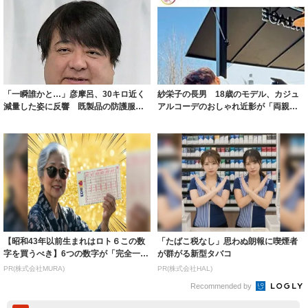
「一瞬誰かと…」彦摩呂、30キロ近く
紗栄子の長男 18歳のモデル、カジュ
減量した姿に反響 既製品の防護服が
アルコーデのおしゃれ近影が「両親の
着られると...
いいとこ取...
【昭和43年以前生まれはロト６この数
「たばこ税なし」思わぬ朗報に喫煙者
字を買うべき】6つの数字が「完全一
が群がる新型タバコ
致」する方...
PR(株式会社MURA)
PR(株式会社HAL)
Recommended by