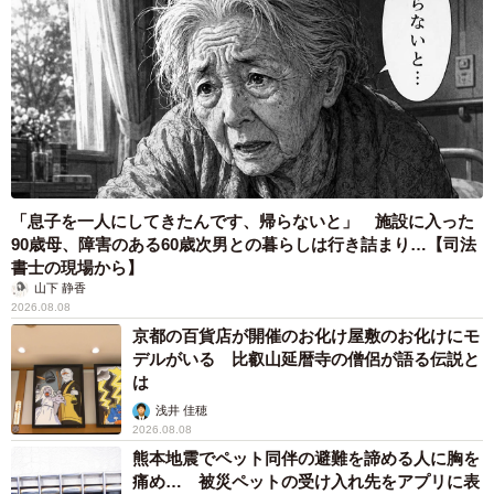
「息子を一人にしてきたんです、帰らないと」 施設に入った
90歳母、障害のある60歳次男との暮らしは行き詰まり…【司法
書士の現場から】
山下 静香
2026.08.08
京都の百貨店が開催のお化け屋敷のお化けにモ
デルがいる 比叡山延暦寺の僧侶が語る伝説と
は
浅井 佳穂
2026.08.08
熊本地震でペット同伴の避難を諦める人に胸を
痛め… 被災ペットの受け入れ先をアプリに表