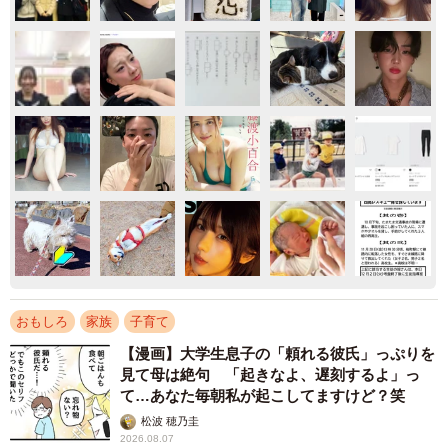
おもしろ
家族
子育て
【漫画】大学生息子の「頼れる彼氏」っぷりを
見て母は絶句 「起きなよ、遅刻するよ」っ
て…あなた毎朝私が起こしてますけど？笑
松波 穂乃圭
2026.08.07