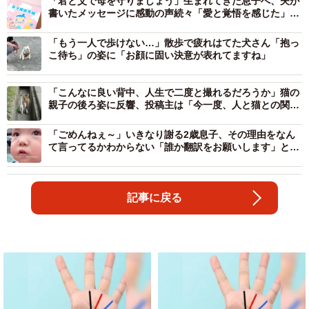
「君と父で母を守りましょう」生まれてきた息子へ、夫が
書いたメッセージに感動の声続々「愛と覚悟を感じた」
「素敵すぎる」
「もう一人で歩けない…」散歩で疲れはてた犬さん「抱っ
こ待ち」の姿に「お顔に固い決意が表れてますね」
「こんなに良い背中、人生で二度と撮れるだろうか」猫の
親子の後ろ姿に反響、投稿主は「今一度、人と猫との関わ
り方を考えるきっかけに」
「ごめんねぇ～」いきなり謝る2歳息子、その理由をなん
て言ってるかわからない「誰か翻訳をお願いします」とマ
マ「可愛すぎるから許す！」
記事に戻る