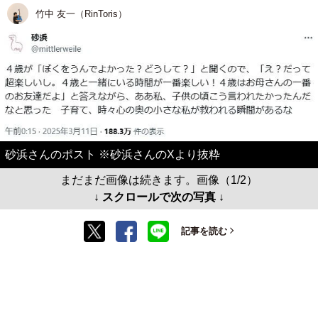
竹中 友一（RinToris）
砂浜さんのポスト ※砂浜さんのXより抜粋
まだまだ画像は続きます。画像（1/2）
↓ スクロールで次の写真 ↓
記事を読む