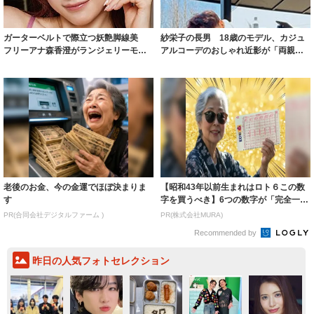
ガーターベルトで際立つ妖艶脚線美
紗栄子の長男 18歳のモデル、カジュ
フリーアナ森香澄がランジェリーモデ
アルコーデのおしゃれ近影が「両親の
ルに ｢PE...
いいとこ取...
老後のお金、今の金運でほぼ決まりま
【昭和43年以前生まれはロト６この数
す
字を買うべき】6つの数字が「完全一
致」する方...
PR(合同会社デジタルファーム )
PR(株式会社MURA)
Recommended by
昨日の人気フォトセレクション