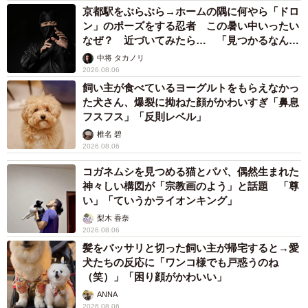
京都駅をぶらぶら→ホームの隅に何やら「ドロ
ン」のポーズをする忍者 この暑い中いったい
なぜ？ 近づいてみたら… 「見つかるなんて
未熟」
中将 タカノリ
2026.08.06
飼い主が食べているヨーグルトをもらえなかっ
た犬さん、爆裂に拗ねた顔がかわいすぎ「鼻息
フスフス」「反則レベル」
椎名 碧
2026.08.06
コガネムシを見つめる猫とパパ、偶然生まれた
神々しい構図が「宗教画のよう」と話題 「尊
い」「ていうかライオンキング」
梨木 香奈
2026.08.06
髪をバッサリと切った飼い主が帰宅すると→愛
犬たちの反応に「ワンコ様でも戸惑うのね
（笑）」「困り顔がかわいい」
ANNA
2026.08.06