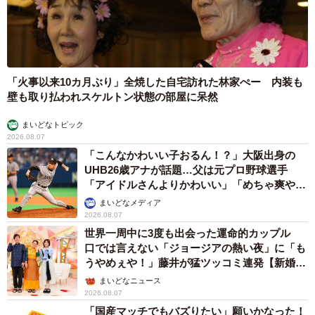
「火事以来10カ月ぶり」全焼した自宅訪れた林家ぺー 内装も
壁も取り払われスケルトン状態の部屋に呆然
まいどなトピック
2026.08.07
「こんなかわいい子おるん！？」大阪出身の
UHB26歳アナが話題…父は元プロ野球選手
「アイドルさんよりかわいい」「めちゃ爽や
か」
まいどなメディア
2026.08.07
世界一周中に3度も出会った運命的カップル
口では言えない「ジョージアの熱い夜」に「も
うやめぇや！」藤井が猛ツッコミ連発【新婚さ
ん】
まいどなニュース
2026.08.07
「国産マッチでもバズりたい」願いかなった！