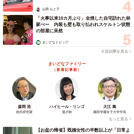
山岡 もと子
「火事以来10カ月ぶり」全焼した自宅訪れた林
家ぺー 内装も壁も取り払われスケルトン状態
の部屋に呆然
まいどなトピック
６位以降を見る
まいどなファミリー
（新着記事順）
森岡 浩
ハイヒール・リンゴ
大江 篤
姓氏研究家
漫才師
園田学園女子大学学長
もっと見る
【お盆の帰省】既婚女性の半数以上が「日常よ