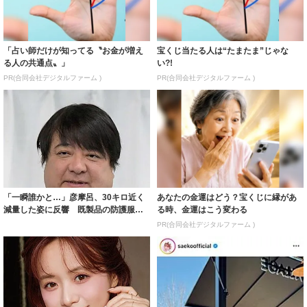
「占い師だけが知ってる〝お金が増え
宝くじ当たる人は“たまたま”じゃな
る人の共通点〟」
い?!
PR(合同会社デジタルファーム )
PR(合同会社デジタルファーム )
「一瞬誰かと…」彦摩呂、30キロ近く
あなたの金運はどう？宝くじに縁があ
減量した姿に反響 既製品の防護服が
る時、金運はこう変わる
着られると...
PR(合同会社デジタルファーム )