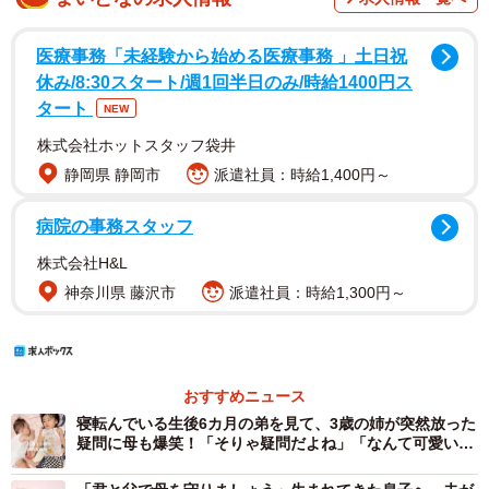
医療事務「未経験から始める医療事務 」土日祝
休み/8:30スタート/週1回半日のみ/時給1400円ス
タート
NEW
株式会社ホットスタッフ袋井
静岡県 静岡市
派遣社員：時給1,400円～
病院の事務スタッフ
株式会社H&L
神奈川県 藤沢市
派遣社員：時給1,300円～
おすすめニュース
寝転んでいる生後6カ月の弟を見て、3歳の姉が突然放った
疑問に母も爆笑！「そりゃ疑問だよね」「なんて可愛い会
話♡」