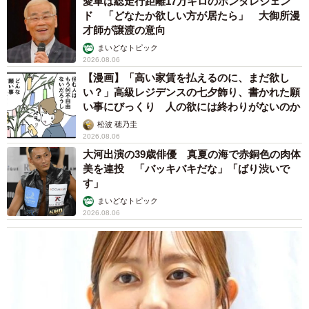
愛車は総走行距離17万キロのホンダレジェン
ド 「どなたか欲しい方が居たら」 大御所漫
才師が譲渡の意向
まいどなトピック
2026.08.06
【漫画】「高い家賃を払えるのに、まだ欲し
い？」高級レジデンスの七夕飾り、書かれた願
い事にびっくり 人の欲には終わりがないのか
松波 穂乃圭
2026.08.06
大河出演の39歳俳優 真夏の海で赤銅色の肉体
美を連投 「バッキバキだな」「ばり渋いで
す」
まいどなトピック
2026.08.06