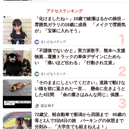
アクセスランキング
「化けましたね～」10歳で綾瀬はるかの娘役→
雰囲気ガラリの18歳に成長 「メイクで雰囲気
が」「宝塚に入れそう」
まいどなメディア
「不謹慎でないかと」実力派歌手、熊本へ支援
物資…運搬トラックの車体デザインにためら
い 「痛いほど伝わる」「行動され立派」
まいどなトピック
「そのままにしといてください」道路で動けな
い猫を前に返された一言… 懸命に生きようと
した4日間 「命の重さはみんな同じ」保護団
体代表の訴え
渡辺 晴子
72歳父、軽自動車で新潟から四国まで 65歳の
母と2人で3泊4日の旅 パーキングの休憩まで
分刻み… 「大学生でも組まねえよ！」