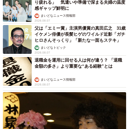
り疲れる」 気遣いや準備で深まる夫婦の温度
感ギャップ鮮明に
まいどなニュース情報部
2026.08.07
父は「エミー賞」主演男優賞の真田広之 31歳
イケメン俳優が長髪ヒゲのワイルド近影「ガチ
ヒロさんそっくり」「新たな一面もステキ」
まいどなトピック
2026.08.07
退職金を運用に回せる人は何が違う？ 「退職
金額の多さ」より重要な“ある経験”とは
まいどなニュース情報部
2026.08.07