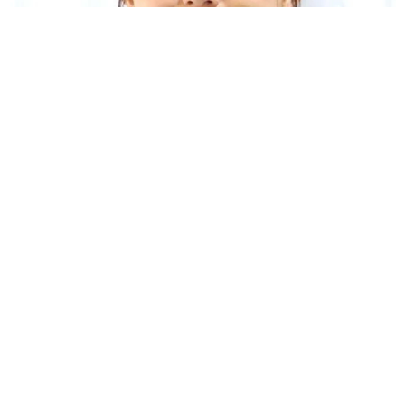
「人生こそがバラエティー」 マレーシア移住を報告した菊地亜
美 子どもの教育考え「小学校へ入学するこのタイミングで挑
戦」
まいどなトピック
2026.08.06
「明日ひま？」 知り合いから唐突なメッセー
ジ 用件次第で断ることもできる賢い返信文と
は？【漫画】
海川 まこと
2026.08.06
「誰かみたいにならなきゃ」 他人を正解にし
て生きてきた母親 自己主張が苦手な娘に教わ
った大切なこと【漫画】
海川 まこと
2026.08.06