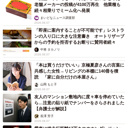
老舗メーカーの投稿が4100万再生 他業種も
続々相乗りでミーム化へ発展
まいどなニュース調査部
2026.08.07
「即座に案内することが不可能です」レストラ
ンの入り口に大きな注意書き オートリザーブ
からの予約を拒否するお断りに賛同者続々
中将 タカノリ
2026.08.07
「本は買うだけでいい」京極夏彦さんの言葉に
共感した女性→リビングの本棚に140冊を積
読 「家に自分だけの本屋さん」
山岡 もと子
2026.08.07
友人のマンション敷地内に度々車を停めていた
ら…注意の貼り紙でナンバーをさらされました
【弁護士が解説】
長澤 芳子
2026.08.07