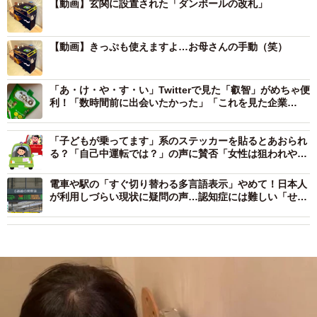
【動画】玄関に設置された「ダンボールの改札」
【動画】きっぷも使えますよ…お母さんの手動（笑）
「あ・け・や・す・い」Twitterで見た「叡智」がめちゃ便
利！「数時間前に出会いたかった」「これを見た企業
が…」
「子どもが乗ってます」系のステッカーを貼るとあおられ
る？「自己中運転では？」の声に賛否「女性は狙われやす
い」「貼ってる車は地雷率高め」
電車や駅の「すぐ切り替わる多言語表示」やめて！日本人
が利用しづらい現状に疑問の声…認知症には難しい「せめ
て日本語は常時表示を」