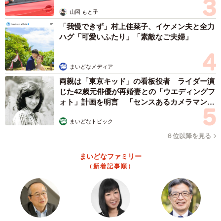
山岡 もと子
「我慢できず」村上佳菜子、イケメン夫と全力
ハグ「可愛いふたり」「素敵なご夫婦」
まいどなメディア
両親は「東京キッド」の看板役者 ライダー演
じた42歳元俳優が再婚妻との「ウエディングフ
ォト」計画を明言 「センスあるカメラマン求
む」
まいどなトピック
６位以降を見る
まいどなファミリー
（新着記事順）