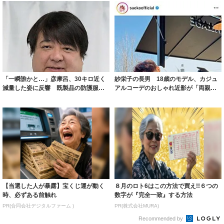
「一瞬誰かと…」彦摩呂、30キロ近く
紗栄子の長男 18歳のモデル、カジュ
減量した姿に反響 既製品の防護服が
アルコーデのおしゃれ近影が「両親の
着られると...
いいとこ取...
【当選した人が暴露】宝くじ運が動く
８月のロト6はこの方法で買え!!６つの
時、必ずある前触れ
数字が『完全一致』する方法
PR(合同会社デジタルファーム )
PR(株式会社MURA)
Recommended by