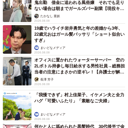
鬼出勤 借金に追われる風俗嬢 それでも足り
ない場合は朝までガールズバー副業【現役キャ
ストに取材】
たかなし 亜妖
2026.08.08
19歳でハライチ岩井勇気と年の差婚から3年、
22歳元おはガール髪バッサリ「ショート似合い
すぎ」
まいどなメディア
2026.08.08
オフィスに置かれたウォーターサーバー 空の
2Lボトル持参し毎日給水する男性社員→総務担
当者の注意にまさかの逆ギレ！【弁護士が解
説】
長澤 芳子
2026.08.08
「我慢できず」村上佳菜子、イケメン夫と全力
ハグ「可愛いふたり」「素敵なご夫婦」
まいどなメディア
2026.08.08
何かと人に舐められた黒髪時代 30代後半で金