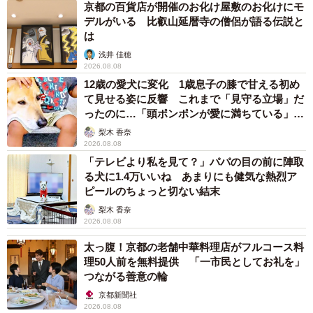
京都の百貨店が開催のお化け屋敷のお化けにモ
デルがいる 比叡山延暦寺の僧侶が語る伝説と
は
浅井 佳穂
2026.08.08
12歳の愛犬に変化 1歳息子の膝で甘える初め
て見せる姿に反響 これまで「見守る立場」だ
ったのに…「頭ポンポンが愛に満ちている」
「尊…」
梨木 香奈
2026.08.08
「テレビより私を見て？」パパの目の前に陣取
る犬に1.4万いいね あまりにも健気な熱烈ア
ピールのちょっと切ない結末
梨木 香奈
2026.08.08
太っ腹！京都の老舗中華料理店がフルコース料
理50人前を無料提供 「一市民としてお礼を」
つながる善意の輪
京都新聞社
2026.08.08