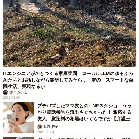
ITエンジニアがAIとつくる家庭菜園 ローカルLLMのゆるふわ
AIたちとお話しながら開墾してみたら… 夢の「スマートな菜
園生活」実現なるか
井二 かける
2026.08.08
プチバズしたママ友とのLINEスクショ うっ
かり電話番号を流出させちゃった！ 激怒する
友人 慰謝料の相場はいくらですか【弁護士が
解説】
長澤 芳子
2026.08.08