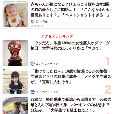
赤ちゃんが気になる？ひょっこり顔を出す2匹
の猫の愛らしさに悶絶…！ 「こんなかわいい
構図あります？」「ベストショットすぎる！」
梨木 香奈
2026.08.08
アクセスランキング
「ウソだろ」体重130kgの女性芸人オダウエダ
植田 大学時代のほっそり姿に「マジで」
まいどなメディア
「化けましたね～」10歳で綾瀬はるかの娘役→
雰囲気ガラリの18歳に成長 「メイクで雰囲気
が」「宝塚に入れそう」
まいどなメディア
72歳父、軽自動車で新潟から四国まで 65歳の
母と2人で3泊4日の旅 パーキングの休憩まで
分刻み… 「大学生でも組まねえよ！」