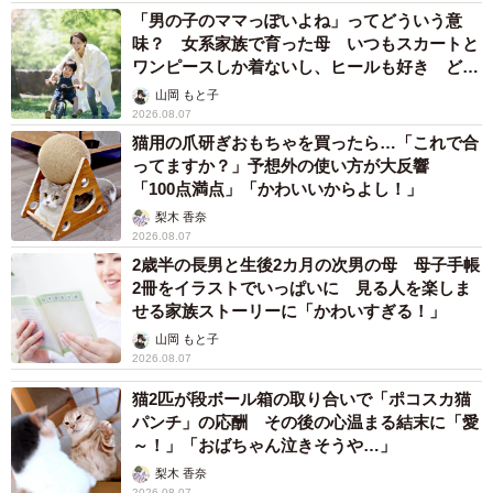
「男の子のママっぽいよね」ってどういう意
味？ 女系家族で育った母 いつもスカートと
ワンピースしか着ないし、ヒールも好き どの
へんが…
山岡 もと子
2026.08.07
猫用の爪研ぎおもちゃを買ったら…「これで合
ってますか？」予想外の使い方が大反響
「100点満点」「かわいいからよし！」
梨木 香奈
2026.08.07
2歳半の長男と生後2カ月の次男の母 母子手帳
2冊をイラストでいっぱいに 見る人を楽しま
せる家族ストーリーに「かわいすぎる！」
山岡 もと子
2026.08.07
猫2匹が段ボール箱の取り合いで「ポコスカ猫
パンチ」の応酬 その後の心温まる結末に「愛
～！」「おばちゃん泣きそうや…」
梨木 香奈
2026.08.07