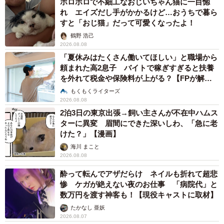
ボロボロで不細工なおじいちゃん猫に一目惚
れ エイズだし手がかかるけど…おうちで暮ら
すと「おじ猫」だって可愛くなったよ！
鶴野 浩己
2026.08.08
「夏休みはたくさん働いてほしい」と職場から
頼まれた高2息子 バイトで稼ぎすぎると扶養
を外れて税金や保険料が上がる？【FPが解
説】
もくもくライターズ
2026.08.08
2泊3日の東京出張→飼い主さんが不在中ハムス
ターに異変 眉間にできた深いしわ、「急に老
けた？」【漫画】
海川 まこと
2026.08.08
酔って転んでアザだらけ ネイルも折れて超悲
惨 ケガが絶えない夜のお仕事 「病院代」と
数万円を渡す神客も！【現役キャストに取材】
たかなし 亜妖
2026.08.07