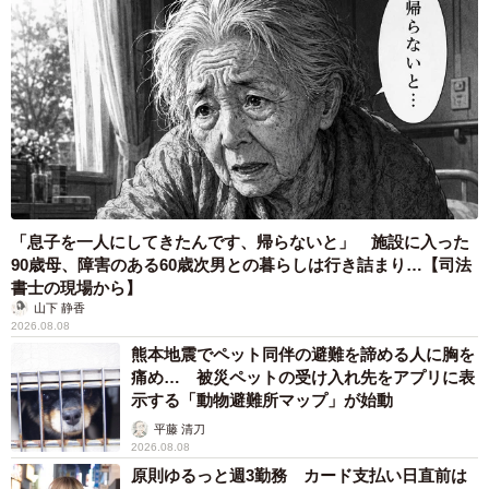
「息子を一人にしてきたんです、帰らないと」 施設に入った
90歳母、障害のある60歳次男との暮らしは行き詰まり…【司法
書士の現場から】
山下 静香
2026.08.08
熊本地震でペット同伴の避難を諦める人に胸を
痛め… 被災ペットの受け入れ先をアプリに表
示する「動物避難所マップ」が始動
平藤 清刀
2026.08.08
原則ゆるっと週3勤務 カード支払い日直前は