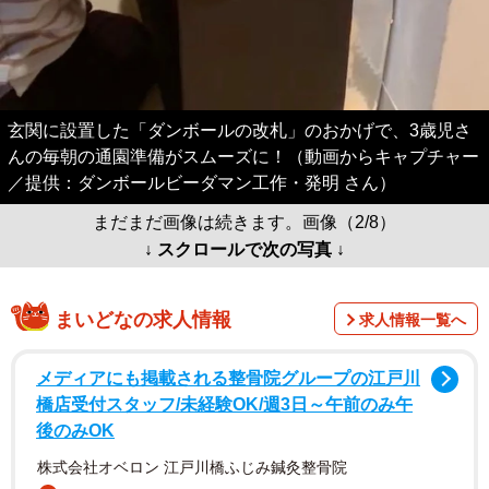
玄関に設置した「ダンボールの改札」のおかげで、3歳児さ
んの毎朝の通園準備がスムーズに！（動画からキャプチャー
／提供：ダンボールビーダマン工作・発明 さん）
まだまだ画像は続きます。画像（2/8）
↓ スクロールで次の写真 ↓
まいどなの求人情報
求人情報一覧へ
メディアにも掲載される整骨院グループの江戸川
橋店受付スタッフ/未経験OK/週3日～午前のみ午
後のみOK
株式会社オベロン 江戸川橋ふじみ鍼灸整骨院