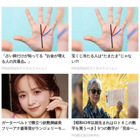
「占い師だけが知ってる〝お金が増え
宝くじ当たる人は“たまたま”じゃな
る人の共通点〟」
い?!
PR(合同会社デジタルファーム )
PR(合同会社デジタルファーム )
ガーターベルトで際立つ妖艶脚線美
【昭和43年以前生まれはロト６この数
フリーアナ森香澄がランジェリーモデ
字を買うべき】6つの数字が「完全一
ルに ｢PE...
致」する方...
PR(株式会社MURA)