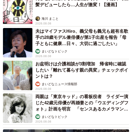
髪デビューしたら…人生が激変！【漫画】
海川 まこと
2026.08.08
夫はマイファスHiro、義父母も義兄も超有名歌
手の28歳モデル兼俳優が第1子出産を報告「母
子ともに健康…日々、大切に過ごしたい」
まいどなトピック
2026.08.08
お盆明けは介護相談が3割増加 帰省時に確認
したい「離れて暮らす親の異変」チェックポイ
ントは？
まいどなニュース情報部
2026.08.08
両親は「東京キッド」の看板役者 ライダー演
じた42歳元俳優が再婚妻との「ウエディングフ
ォト」計画を明言 「センスあるカメラマン求
む」
まいどなトピック
2026.08.08