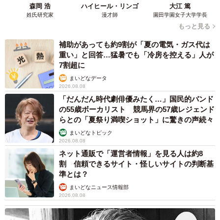
森岡 浩
ハイヒール・リンゴ
大江 篤
姓氏研究家
漫才師
園田学園女子大学学長
もっと見る
補助があっても約9割が「夏の電気・ガス代は
重い」と回答…猛暑でも「冷房を控える」人が
7割超に
まいどなデータ
2026.08.08
「だんだん時代劇俳優みたく…」国民的バンド
の55歳ボーカリスト 競馬界の57歳レジェンド
らとの「夏祭り満喫ショット」に驚きの声続々
まいどなトピック
2026.08.08
ネット通販で「運営者情報」を見る人は約8
割 信頼できるサイト・怪しいサイトの判断基
準とは？
まいどなニュース情報部
2026.08.08