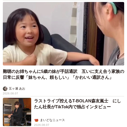
難聴のお姉ちゃんに5歳の妹が手話通訳 互いに支え合う家族の
日常に反響「妹ちゃん、頼もしい」「かわいい通訳さん」
五ヶ瀬 あお
2026.08.07
ラストライブ控えるT-BOLAN森友嵐士 にし
たん社長がTikTok内で独占インタビュー
まいどなニュース
2026.08.07