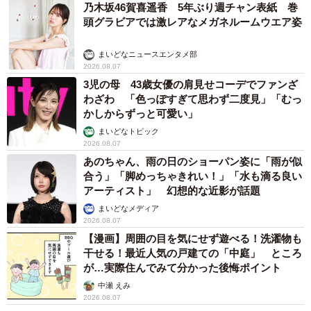
乃木坂46賀喜遥香 5年ぶり週チャン表紙 巻
頭グラビアでは激レアなメガネルームウエア姿
まいどなニュースエンタメ部
2026.08.07
3児の母 43歳女優の肩見せコーデでファンざ
わざわ 「色っぽすぎて思わず二度見」「むっ
かしからずっと可愛い」
まいどなトピック
2026.08.07
あのちゃん、雨の日のショーパン姿に「雨が似
合う」「脚めっちゃきれい！」「水も滴る良い
アーティスト」 幻想的な近影が話題
まいどなメディア
2026.08.07
【漫画】周囲の目を気にせず遊べる！洗濯物も
干せる！最近人気の戸建ての「中庭」 ところ
が…実際住んでみて分かった後悔ポイント
中瀬 えみ
2026.08.07