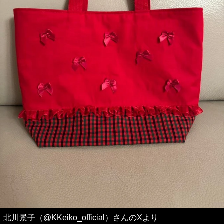
北川景子（@KKeiko_official）さんのXより