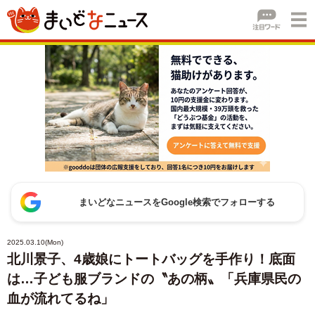
まいどなニュースをGoogle検索でフォローする
2025.03.10(Mon)
北川景子、4歳娘にトートバッグを手作り！底面
は…子ども服ブランドの〝あの柄〟「兵庫県民の
血が流れてるね」