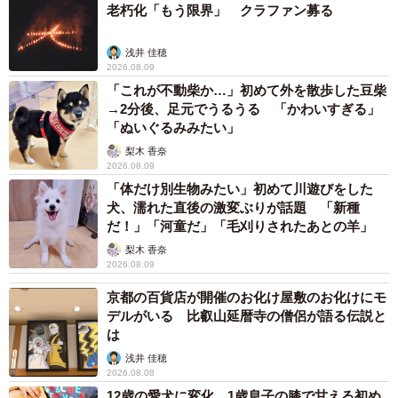
老朽化「もう限界」 クラファン募る
浅井 佳穂
2026.08.09
「これが不動柴か…」初めて外を散歩した豆柴
→2分後、足元でうるうる 「かわいすぎる」
「ぬいぐるみみたい」
梨木 香奈
2026.08.09
「体だけ別生物みたい」初めて川遊びをした
犬、濡れた直後の激変ぶりが話題 「新種
だ！」「河童だ」「毛刈りされたあとの羊」
梨木 香奈
2026.08.09
京都の百貨店が開催のお化け屋敷のお化けにモ
デルがいる 比叡山延暦寺の僧侶が語る伝説と
は
浅井 佳穂
2026.08.08
12歳の愛犬に変化 1歳息子の膝で甘える初め