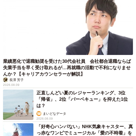
業績悪化で退職勧奨を受けた30代会社員 会社都合退職ならば
失業手当を早く受け取れるが…再就職の活動で不利になりませ
んか？【キャリアカウンセラーが解説】
長澤 芳子
2026.08.09
正直しんどい夏のレジャーランキング、3位
「帰省」、2位「バーベキュー」を抑えた1位
は？
まいどなデータ
2026.08.09
「好奇心ハンパない」NHK気象キャスター、真
っ赤なワンピでミュージカル「愛の不時着」を