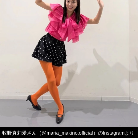
牧野真莉愛さん（@maria_makino.official）のInstagramより