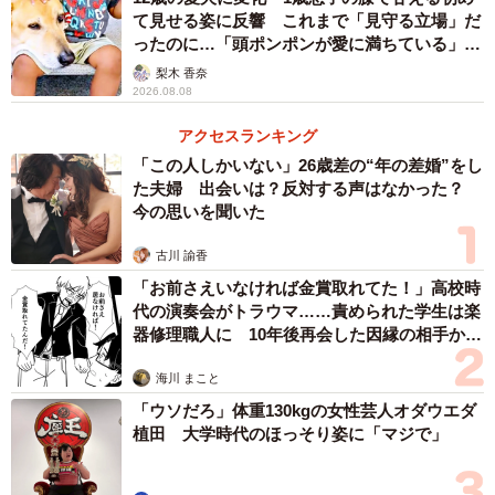
て見せる姿に反響 これまで「見守る立場」だ
ったのに…「頭ポンポンが愛に満ちている」
「尊…」
梨木 香奈
2026.08.08
アクセスランキング
「この人しかいない」26歳差の“年の差婚”をし
た夫婦 出会いは？反対する声はなかった？
今の思いを聞いた
古川 諭香
「お前さえいなければ金賞取れてた！」高校時
代の演奏会がトラウマ……責められた学生は楽
器修理職人に 10年後再会した因縁の相手から
思わぬ申し出【漫画】
海川 まこと
「ウソだろ」体重130kgの女性芸人オダウエダ
植田 大学時代のほっそり姿に「マジで」