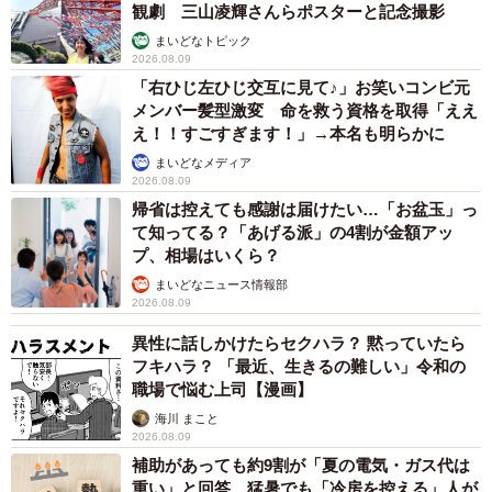
観劇 三山凌輝さんらポスターと記念撮影
まいどなトピック
2026.08.09
「右ひじ左ひじ交互に見て♪」お笑いコンビ元
メンバー髪型激変 命を救う資格を取得「ええ
え！！すごすぎます！」→本名も明らかに
まいどなメディア
2026.08.09
帰省は控えても感謝は届けたい…「お盆玉」っ
て知ってる？「あげる派」の4割が金額アッ
プ、相場はいくら？
まいどなニュース情報部
2026.08.09
異性に話しかけたらセクハラ？ 黙っていたら
フキハラ？ 「最近、生きるの難しい」令和の
職場で悩む上司【漫画】
海川 まこと
2026.08.09
補助があっても約9割が「夏の電気・ガス代は
重い」と回答…猛暑でも「冷房を控える」人が