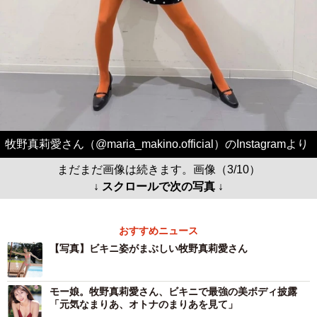
牧野真莉愛さん（@maria_makino.official）のInstagramより
まだまだ画像は続きます。画像（3/10）
↓ スクロールで次の写真 ↓
おすすめニュース
【写真】ビキニ姿がまぶしい牧野真莉愛さん
モー娘。牧野真莉愛さん、ビキニで最強の美ボディ披露
「元気なまりあ、オトナのまりあを見て」