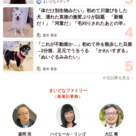
まいどなメディア
「体だけ別生物みたい」初めて川遊びをした
犬、濡れた直後の激変ぶりが話題 「新種
だ！」「河童だ」「毛刈りされたあとの羊」
梨木 香奈
「これが不動柴か…」初めて外を散歩した豆柴
→2分後、足元でうるうる 「かわいすぎる」
「ぬいぐるみみたい」
梨木 香奈
６位以降を見る
まいどなファミリー
（新着記事順）
森岡 浩
ハイヒール・リンゴ
大江 篤