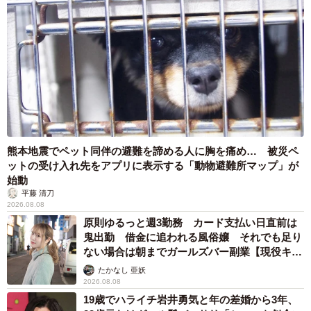
熊本地震でペット同伴の避難を諦める人に胸を痛め… 被災ペ
ットの受け入れ先をアプリに表示する「動物避難所マップ」が
始動
平藤 清刀
2026.08.08
原則ゆるっと週3勤務 カード支払い日直前は
鬼出勤 借金に追われる風俗嬢 それでも足り
ない場合は朝までガールズバー副業【現役キャ
ストに取材】
たかなし 亜妖
2026.08.08
19歳でハライチ岩井勇気と年の差婚から3年、