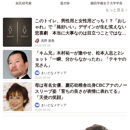
姓氏研究家
漫才師
園田学園女子大学学長
もっと見る
このトイレ、男性用と女性用どっち！？「おし
ゃれ」で「格好いい」デザインが生む笑えない
悲喜劇 本当に大事なのは目立つことではな
く…
高野 朋美
2026.08.09
「キム兄」木村祐一が激やせ、松本人志と2シ
ョット「一瞬、分からなかったわ」「テキヤの
兄さん」
まいどなメディア
2026.08.09
母は有名女優、慶応幼稚舎出身CBCアナのノー
スリーブ姿「育ちの良さが表情に表れてる」
「天使の笑顔」
まいどなメディア
2026.08.09