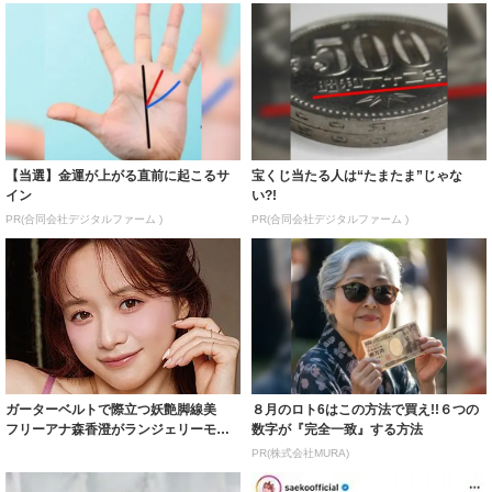
【当選】金運が上がる直前に起こるサ
宝くじ当たる人は“たまたま”じゃな
イン
い?!
PR(合同会社デジタルファーム )
PR(合同会社デジタルファーム )
ガーターベルトで際立つ妖艶脚線美
８月のロト6はこの方法で買え!!６つの
フリーアナ森香澄がランジェリーモデ
数字が『完全一致』する方法
ルに ｢PE...
PR(株式会社MURA)