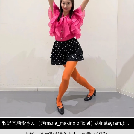
牧野真莉愛さん（@maria_makino.official）のInstagramより
まだまだ画像は続きます。画像（4/10）