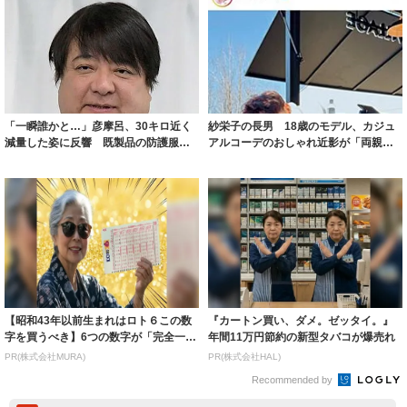
「一瞬誰かと…」彦摩呂、30キロ近く
紗栄子の長男 18歳のモデル、カジュ
減量した姿に反響 既製品の防護服が
アルコーデのおしゃれ近影が「両親の
着られると...
いいとこ取...
【昭和43年以前生まれはロト６この数
『カートン買い、ダメ。ゼッタイ。』
字を買うべき】6つの数字が「完全一
年間11万円節約の新型タバコが爆売れ
致」する方...
PR(株式会社MURA)
PR(株式会社HAL)
Recommended by