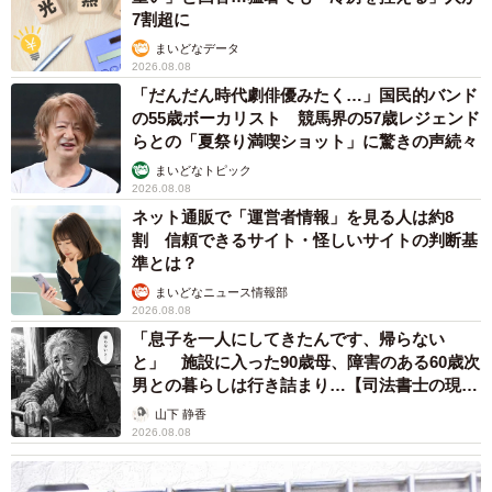
7割超に
まいどなデータ
2026.08.08
「だんだん時代劇俳優みたく…」国民的バンド
の55歳ボーカリスト 競馬界の57歳レジェンド
らとの「夏祭り満喫ショット」に驚きの声続々
まいどなトピック
2026.08.08
ネット通販で「運営者情報」を見る人は約8
割 信頼できるサイト・怪しいサイトの判断基
準とは？
まいどなニュース情報部
2026.08.08
「息子を一人にしてきたんです、帰らない
と」 施設に入った90歳母、障害のある60歳次
男との暮らしは行き詰まり…【司法書士の現場
から】
山下 静香
2026.08.08