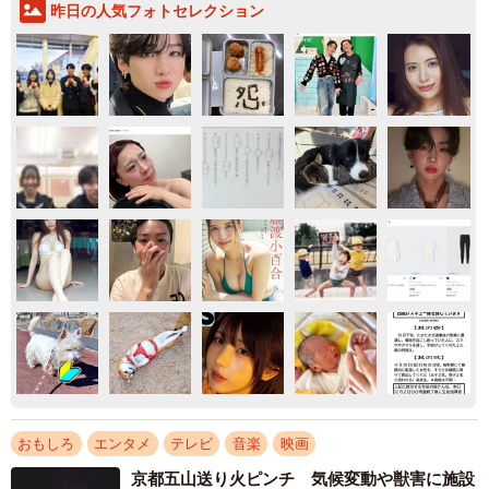
昨日の人気フォトセレクション
おもしろ
エンタメ
テレビ
音楽
映画
京都五山送り火ピンチ 気候変動や獣害に施設