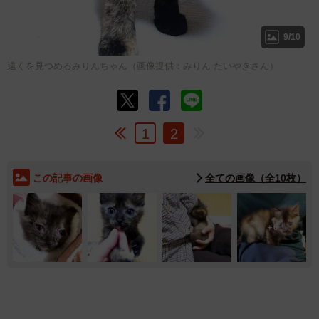
9/10
遠くを見つめるみりんちゃん（画像提供：みりん たいやきさん）
1
2
この記事の画像
全ての画像（全10枚）
6