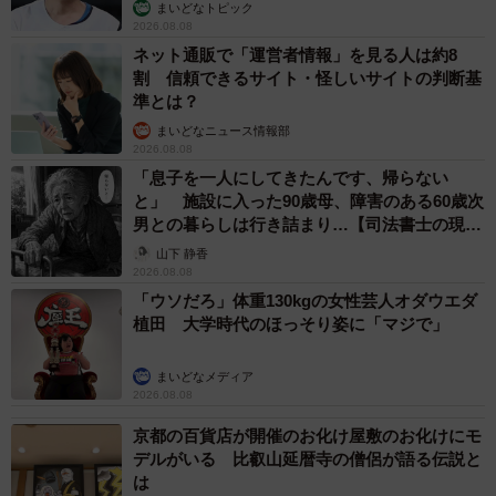
まいどなトピック
2026.08.08
ネット通販で「運営者情報」を見る人は約8
割 信頼できるサイト・怪しいサイトの判断基
準とは？
まいどなニュース情報部
2026.08.08
「息子を一人にしてきたんです、帰らない
と」 施設に入った90歳母、障害のある60歳次
男との暮らしは行き詰まり…【司法書士の現場
から】
山下 静香
2026.08.08
「ウソだろ」体重130kgの女性芸人オダウエダ
植田 大学時代のほっそり姿に「マジで」
まいどなメディア
2026.08.08
京都の百貨店が開催のお化け屋敷のお化けにモ
デルがいる 比叡山延暦寺の僧侶が語る伝説と
は