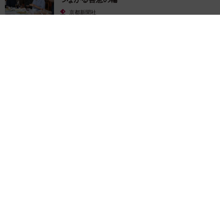
京都新聞社
2026.08.08
ボロボロで不細工なおじいちゃん猫に一目惚れ エイズだし手
がかかるけど…おうちで暮らすと「おじ猫」だって可愛くなっ
たよ！
鶴野 浩己
2026.08.08
「夏休みはたくさん働いてほしい」と職場から
頼まれた高2息子 バイトで稼ぎすぎると扶養