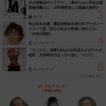
代の演奏会がトラウマ……責められた学生は楽
器修理職人に 10年後再会した因縁の相手から
思わぬ申し出【漫画】
海川 まこと
母は有名女優、慶応幼稚舎出身CBCアナのノー
スリーブ姿「育ちの良さが表情に表れてる」
「天使の笑顔」
まいどなメディア
「ウソだろ」体重130kgの女性芸人オダウエダ
植田 大学時代のほっそり姿に「マジで」
まいどなメディア
６位以降を見る
まいどなファミリー
（新着記事順）