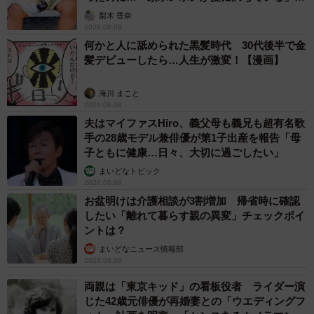
「尊…」
梨木 香奈
2026.08.08
何かと人に舐められた黒髪時代 30代後半で金
髪デビューしたら…人生が激変！【漫画】
海川 まこと
2026.08.08
夫はマイファスHiro、義父母も義兄も超有名歌
手の28歳モデル兼俳優が第1子出産を報告「母
子ともに健康…日々、大切に過ごしたい」
まいどなトピック
2026.08.08
お盆明けは介護相談が3割増加 帰省時に確認
したい「離れて暮らす親の異変」チェックポイ
ントは？
まいどなニュース情報部
2026.08.08
両親は「東京キッド」の看板役者 ライダー演
じた42歳元俳優が再婚妻との「ウエディングフ