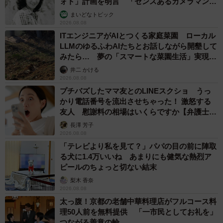
ォト」計画を明言 「センスあるカメラマン求
む」
まいどなトピック
2026.08.08
ITエンジニアがAIとつくる家庭菜園 ローカル
LLMのゆるふわAIたちとお話しながら開墾して
みたら… 夢の「スマートな菜園生活」実現な
るか
井二 かける
2026.08.08
プチバズしたママ友とのLINEスクショ うっ
かり電話番号を流出させちゃった！ 激怒する
友人 慰謝料の相場はいくらですか【弁護士が
解説】
長澤 芳子
2026.08.08
「テレビより私を見て？」パパの目の前に陣取
る犬に1.4万いいね あまりにも健気な熱烈ア
ピールのちょっと切ない結末
梨木 香奈
2026.08.08
太っ腹！京都の老舗中華料理店がフルコース料
理50人前を無料提供 「一市民としてお礼を」
つながる善意の輪