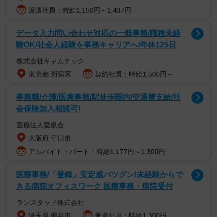
派遣社員：時給1,150円～1,437円
データ入力問い合わせ対応の一般事務/職種未経
験OK/社会人経験を事務キャリアへ/年休125日
株式会社キャムテック
東京都 新宿区
契約社員：時給1,560円～
事務職/介護/医療事務/駅徒歩圏内/交通費支給/社
会保険加入相談可!
医療法人愛泉会
大阪府 守口市
アルバイト・パート：時給1,177円～1,300円
医療事務/「登録」安定感バツグン!未経験からで
きる病院オフィスワーク 医療事務・病院受付
ランスタッド株式会社
埼玉県 熊谷市
派遣社員：時給1,300円