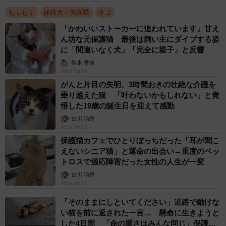
もふもふ
保護犬・保護猫
ネコ
「かわいいストーカーに追われています」甘え
ん坊な元保護猫 最後は飼い主にダイブする姿
に「間違いなく犬」「完全に親子」と反響
梨木 香奈
2026.08.06
がんと片目の失明、3時間おきの壮絶な介護を
乗り越えた猫 「叶わないかもしれない」と覚
悟した19歳の誕生日を迎えて感動
古川 諭香
2026.08.06
保護猫カフェでひとりぼっちだった「耳が聞こ
えないシニア猫」と運命の出会い→重度のペッ
トロスで適応障害だった女性の人生が一変
古川 諭香
2026.08.05
「そのままにしといてください」道路で動けな
い猫を前に返された一言… 懸命に生きようと
した4日間 「命の重さはみんな同じ」保護団