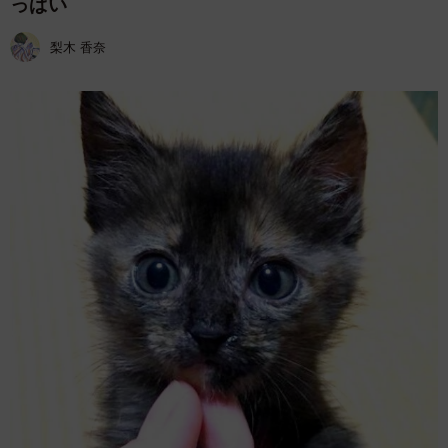
っぱい
梨木 香奈