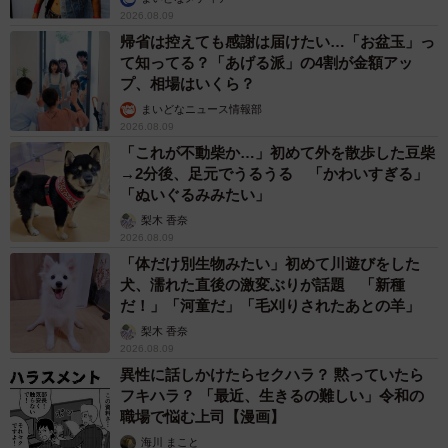
2026.08.09
帰省は控えても感謝は届けたい…「お盆玉」っ
て知ってる？「あげる派」の4割が金額アッ
プ、相場はいくら？
まいどなニュース情報部
2026.08.09
「これが不動柴か…」初めて外を散歩した豆柴
→2分後、足元でうるうる 「かわいすぎる」
「ぬいぐるみみたい」
梨木 香奈
2026.08.09
「体だけ別生物みたい」初めて川遊びをした
犬、濡れた直後の激変ぶりが話題 「新種
だ！」「河童だ」「毛刈りされたあとの羊」
梨木 香奈
2026.08.09
異性に話しかけたらセクハラ？ 黙っていたら
フキハラ？ 「最近、生きるの難しい」令和の
職場で悩む上司【漫画】
海川 まこと