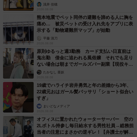
浅井 佳穂
2026.08.08
熊本地震でペット同伴の避難を諦める人に胸を
痛め… 被災ペットの受け入れ先をアプリに表
示する「動物避難所マップ」が始動
平藤 清刀
2026.08.08
原則ゆるっと週3勤務 カード支払い日直前は
鬼出勤 借金に追われる風俗嬢 それでも足り
ない場合は朝までガールズバー副業【現役キャ
ストに取材】
たかなし 亜妖
2026.08.08
19歳でハライチ岩井勇気と年の差婚から3年、
22歳元おはガール髪バッサリ「ショート似合い
すぎ」
まいどなメディア
2026.08.08
オフィスに置かれたウォーターサーバー 空の
2Lボトル持参し毎日給水する男性社員→総務担
当者の注意にまさかの逆ギレ！【弁護士が解