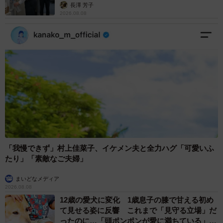
説】
長澤 芳子
2026.08.08
「我慢できず」村上佳菜子、イケメン夫と全力ハグ「可愛いふ
たり」「素敵なご夫婦」
まいどなメディア
2026.08.08
12歳の愛犬に変化 1歳息子の膝で甘える初め
て見せる姿に反響 これまで「見守る立場」だ
ったのに…「頭ポンポンが愛に満ちている」