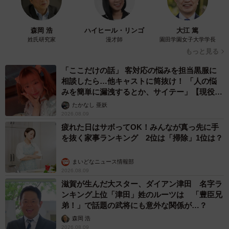
森岡 浩
ハイヒール・リンゴ
大江 篤
姓氏研究家
漫才師
園田学園女子大学学長
もっと見る
「ここだけの話」 客対応の悩みを担当黒服に
相談したら…他キャストに筒抜け！ 「人の悩
みを簡単に漏洩するとか、サイテー」【現役キ
ャストに取材】
たかなし 亜妖
2026.08.09
疲れた日はサボってOK！みんなが真っ先に手
を抜く家事ランキング 2位は「掃除」1位は？
まいどなニュース情報部
2026.08.09
滋賀が生んだ大スター、ダイアン津田 名字ラ
ンキング上位「津田」姓のルーツは 「豊臣兄
弟！」で話題の武将にも意外な関係が…？
森岡 浩
2026.08.09