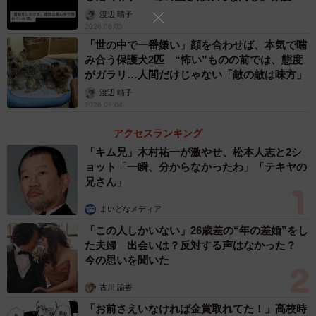
体代表の訴え
渡辺 晴子
2026.08.05
「世の中で一番嫌い」顔を合わせば、本気で噛
み合う保護犬2匹 “怖い”ものの前では、態度
がガラリ…人間だけじゃない「敵の敵は味方」
渡辺 晴子
2026.08.04
アクセスランキング
「キム兄」木村祐一が激やせ、松本人志と2シ
ョット「一瞬、分からなかったわ」「テキヤの
兄さん」
まいどなメディア
「この人しかいない」26歳差の“年の差婚”をし
た夫婦 出会いは？反対する声はなかった？
今の思いを聞いた
古川 諭香
「お前さえいなければ金賞取れてた！」高校時