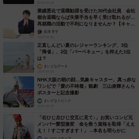
2026.08.09
業績悪化で退職勧奨を受けた30代会社員 会社
都合退職ならば失業手当を早く受け取れるが…
再就職の活動で不利になりませんか？【キャリ
アカウンセラーが解説】
長澤 芳子
2026.08.09
正直しんどい夏のレジャーランキング、3位
「帰省」、2位「バーベキュー」を抑えた1位
は？
まいどなデータ
2026.08.09
NHK大阪の朝の顔…気象キャスター、真っ赤な
ワンピで「愛の不時着」観劇 三山凌輝さんら
ポスターと記念撮影
まいどなトピック
2026.08.09
「右ひじ左ひじ交互に見て♪」お笑いコンビ元
メンバー髪型激変 命を救う資格を取得「ええ
え！！すごすぎます！」→本名も明らかに
まいどなメディア