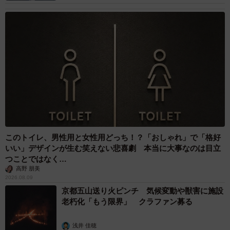
このトイレ、男性用と女性用どっち！？「おしゃれ」で「格好
いい」デザインが生む笑えない悲喜劇 本当に大事なのは目立
つことではなく…
高野 朋美
2026.08.09
京都五山送り火ピンチ 気候変動や獣害に施設
老朽化「もう限界」 クラファン募る
浅井 佳穂