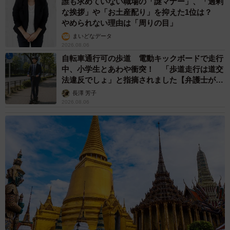
誰も求めていない職場の「謎マナー」、「過剰
な挨拶」や「お土産配り」を抑えた1位は？
やめられない理由は「周りの目」
まいどなデータ
2026.08.06
自転車通行可の歩道 電動キックボードで走行
中、小学生とあわや衝突！ 「歩道走行は道交
法違反でしょ」と指摘されました【弁護士が解
説】
長澤 芳子
2026.08.06