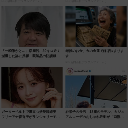
PR(合同会社デジタルファーム )
PR(合同会社デジタルファーム )
「一瞬誰かと…」彦摩呂、30キロ近く
老後のお金、今の金運でほぼ決まりま
減量した姿に反響 既製品の防護服が
す
着られると...
PR(合同会社デジタルファーム )
ガーターベルトで際立つ妖艶脚線美
紗栄子の長男 18歳のモデル、カジュ
フリーアナ森香澄がランジェリーモデ
アルコーデのおしゃれ近影が「両親の
ルに ｢PE...
いいとこ取...