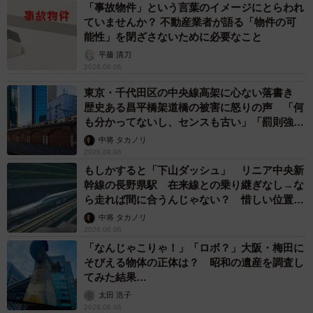
「事故物件」という言葉のイメージにとらわれ
ていませんか？ 不動産業者が語る「物件の可
能性」を閉ざさないために必要なこと
平藤 清刀
2026.08.06
東京・千代田区の中央線高架に心ない落書き
歴史ある昌平橋架道橋の被害に怒りの声 「何
も分かってないし、センスも古い」「罰則強化
して」
中将 タカノリ
2026.08.06
もしかすると「下山ダッシュ」 リニア中央新
幹線の長野県駅 在来線との乗り継ぎなし→な
ら走れば間に合うんじゃない？ 惜しい位置関
係が反響
中将 タカノリ
2026.08.06
「なんじゃこりゃ！」「ロボ？」大阪・梅田に
そびえる物体の正体は？ 昭和の遺産を調査し
てみた結果…
太田 浩子
2026.08.06