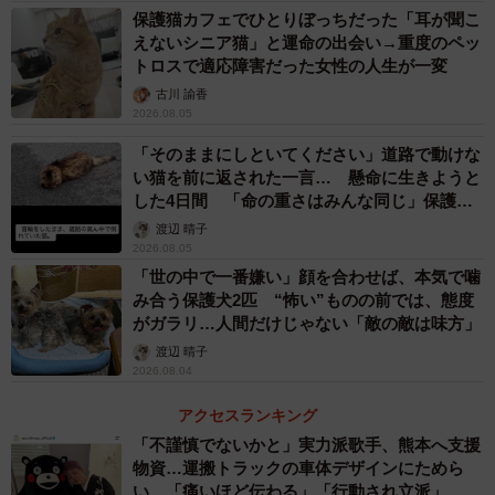
保護猫カフェでひとりぼっちだった「耳が聞こ
えないシニア猫」と運命の出会い→重度のペッ
トロスで適応障害だった女性の人生が一変
古川 諭香
2026.08.05
「そのままにしといてください」道路で動けな
い猫を前に返された一言… 懸命に生きようと
した4日間 「命の重さはみんな同じ」保護団
体代表の訴え
渡辺 晴子
2026.08.05
「世の中で一番嫌い」顔を合わせば、本気で噛
み合う保護犬2匹 “怖い”ものの前では、態度
がガラリ…人間だけじゃない「敵の敵は味方」
渡辺 晴子
2026.08.04
アクセスランキング
「不謹慎でないかと」実力派歌手、熊本へ支援
物資…運搬トラックの車体デザインにためら
い 「痛いほど伝わる」「行動され立派」