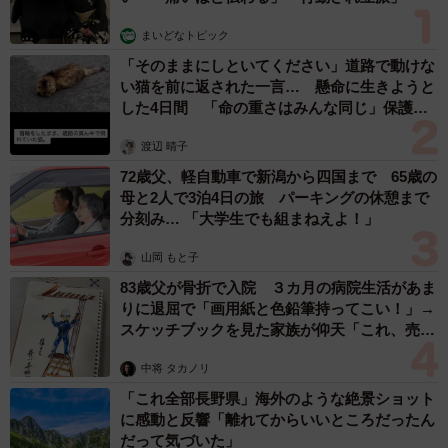
まいどなトピック
「そのままにしといてください」道路で動けな
い猫を前に返された一言… 懸命に生きようと
した4日間 「命の重さはみんな同じ」保護団
体代表の訴え
渡辺 晴子
72歳父、軽自動車で新潟から四国まで 65歳の
母と2人で3泊4日の旅 パーキングの休憩まで
分刻み… 「大学生でも組まねえよ！」
山岡 もと子
83歳父が骨折で入院 ３カ月の病院生活があま
りに退屈で「画用紙と色鉛筆持ってこい！」→
スケッチブックを見た家族が仰天「これ、売れ
ますよ…」
中将 タカノリ
「これ全部長野県」海外のような絶景ショット
に感動と反響「離れてからいいところだったん
だって気づいた」