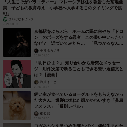
「人生こそがバラエティー」 マレーシア移住を報告した菊地亜
美 子どもの教育考え「小学校へ入学するこのタイミングで挑
戦」
まいどなトピック
2026.08.06
京都駅をぶらぶら→ホームの隅に何やら「ドロ
ン」のポーズをする忍者 この暑い中いったい
なぜ？ 近づいてみたら… 「見つかるなんて
未熟」
中将 タカノリ
2026.08.06
「明日ひま？」 知り合いから唐突なメッセー
ジ 用件次第で断ることもできる賢い返信文と
は？【漫画】
海川 まこと
2026.08.06
飼い主が食べているヨーグルトをもらえなかっ
た犬さん、爆裂に拗ねた顔がかわいすぎ「鼻息
フスフス」「反則レベル」
椎名 碧
2026.08.06
コガネムシを見つめる猫とパパ、偶然生まれた