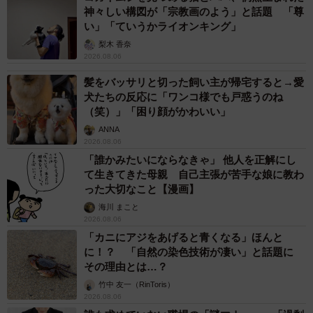
神々しい構図が「宗教画のよう」と話題 「尊
い」「ていうかライオンキング」
梨木 香奈
2026.08.06
髪をバッサリと切った飼い主が帰宅すると→愛
犬たちの反応に「ワンコ様でも戸惑うのね
（笑）」「困り顔がかわいい」
ANNA
2026.08.06
「誰かみたいにならなきゃ」 他人を正解にし
て生きてきた母親 自己主張が苦手な娘に教わ
った大切なこと【漫画】
海川 まこと
2026.08.06
「カニにアジをあげると青くなる」ほんと
に！？ 「自然の染色技術が凄い」と話題に
その理由とは…？
竹中 友一（RinToris）
2026.08.06