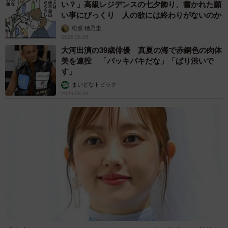
い？」高級レジデンスの七夕飾り、書かれた願
い事にびっくり 人の欲には終わりがないのか
松波 穂乃圭
2026.08.06
大河出演の39歳俳優 真夏の海で赤銅色の肉体
美を連投 「バッキバキだな」「ばり渋いで
す」
まいどなトピック
2026.08.06