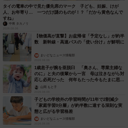
タイの電車の中で見た優先席のマーク 子ども、妊娠、けが
人、お年寄り… 一つだけ謎のものが！？「だから黄色なんで
すね」
中将 タカノリ
2026.08.06
【物価高が直撃】お盆帰省「予定なし」が約半
数 新幹線・高速バスの「使い分け」が鮮明に
まいどなニュース情報部
2026.08.06
1歳息子が腕を亜脱臼 「奥さん、専業主婦な
のに」と夫の後輩から一言 母は泣きながら対
応し必死だった 何年もたった今もたまに思い
出し…
山岡 もと子
2026.08.06
子どもの学校外の学習時間が11年で2割減少
「家庭学習0分層」が約半数に達する深刻な実
態と広がる学習格差
まいどなニュース情報部
2026.08.06