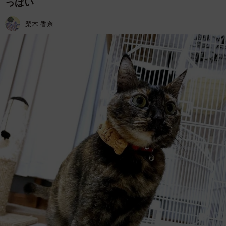
っぱい
梨木 香奈