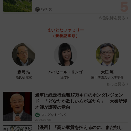
行橋 友
６位以降を見る
まいどなファミリー
（新着記事順）
森岡 浩
ハイヒール・リンゴ
大江 篤
姓氏研究家
漫才師
園田学園女子大学学長
もっと見る
愛車は総走行距離17万キロのホンダレジェン
ド 「どなたか欲しい方が居たら」 大御所漫
才師が譲渡の意向
まいどなトピック
2026.08.06
【漫画】「高い家賃を払えるのに、まだ欲し