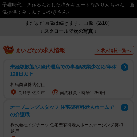
子猫時代、きゅるんとした瞳がキュートなみりんちゃん（画
像提供：みりん たいやきさん）
まだまだ画像は続きます。画像（2/10）
↓ スクロールで次の写真 ↓
まいどなの求人情報
求人情報一覧へ
未経験歓迎/保険代理店での事務/残業少なめ/年休
120日以上
相馬商事株式会社
長野県 佐久市
契約社員：時給1,250円
オープニングスタッフ 住宅型有料老人ホームで
の介護職
株式会社イグナーツ 住宅型有料老人ホームナーシング笑和
越戸