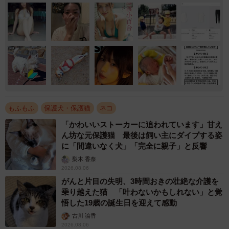
もふもふ
保護犬・保護猫
ネコ
「かわいいストーカーに追われています」甘え
ん坊な元保護猫 最後は飼い主にダイブする姿
に「間違いなく犬」「完全に親子」と反響
梨木 香奈
2026.08.06
がんと片目の失明、3時間おきの壮絶な介護を
乗り越えた猫 「叶わないかもしれない」と覚
悟した19歳の誕生日を迎えて感動
古川 諭香
2026.08.06