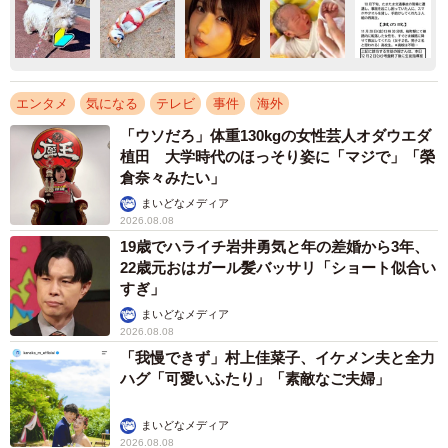
エンタメ
気になる
テレビ
事件
海外
「ウソだろ」体重130kgの女性芸人オダウエダ
植田 大学時代のほっそり姿に「マジで」「榮
倉奈々みたい」
まいどなメディア
2026.08.08
19歳でハライチ岩井勇気と年の差婚から3年、
22歳元おはガール髪バッサリ「ショート似合い
すぎ」
まいどなメディア
2026.08.08
「我慢できず」村上佳菜子、イケメン夫と全力
ハグ「可愛いふたり」「素敵なご夫婦」
まいどなメディア
2026.08.08