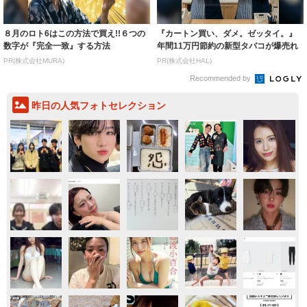
８月のロト6はこの方法で買え!!６つの
『カートン買い、ダメ。ゼッタイ。』
数字が『完全一致』する方法
年間11万円節約の新型タバコが爆売れ
PR(株式会社MURA)
PR(株式会社HAL)
Recommended by
昨日の人気フォトセレクション