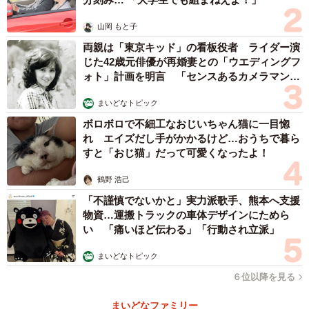
山岡 もと子
両親は「東京キッド」の看板役者 ライダー演
じた42歳元俳優が再婚妻との「ウエディングフ
ォト」計画を明言 「センスあるカメラマン求
む」
まいどなトピック
ボロボロで不細工なおじいちゃん猫に一目惚
れ エイズだし手がかかるけど…おうちで暮ら
すと「おじ猫」だって可愛くなったよ！
鶴野 浩己
「不謹慎でないかと」実力派歌手、熊本へ支援
物資…運搬トラックの車体デザインにためら
い 「痛いほど伝わる」「行動され立派」
まいどなトピック
６位以降を見る
まいどなファミリー