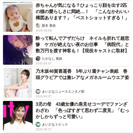
赤ちゃんが気になる？ひょっこり顔を出す2匹
の猫の愛らしさに悶絶…！ 「こんなかわいい
構図あります？」「ベストショットすぎる！」
梨木 香奈
2026.08.08
酔って転んでアザだらけ ネイルも折れて超悲
惨 ケガが絶えない夜のお仕事 「病院代」と
数万円を渡す神客も！【現役キャストに取材】
たかなし 亜妖
2026.08.07
乃木坂46賀喜遥香 5年ぶり週チャン表紙 巻
頭グラビアでは激レアなメガネルームウエア姿
まいどなニュースエンタメ部
2026.08.07
3児の母 43歳女優の肩見せコーデでファンざ
わざわ 「色っぽすぎて思わず二度見」「むっ
かしからずっと可愛い」
まいどなトピック
2026.08.07