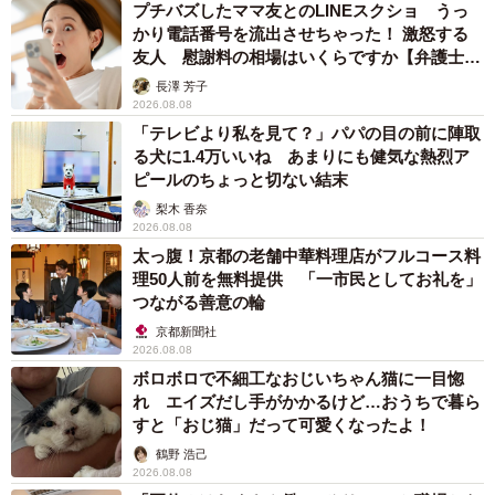
プチバズしたママ友とのLINEスクショ うっ
かり電話番号を流出させちゃった！ 激怒する
友人 慰謝料の相場はいくらですか【弁護士が
解説】
長澤 芳子
2026.08.08
「テレビより私を見て？」パパの目の前に陣取
る犬に1.4万いいね あまりにも健気な熱烈ア
ピールのちょっと切ない結末
梨木 香奈
2026.08.08
太っ腹！京都の老舗中華料理店がフルコース料
理50人前を無料提供 「一市民としてお礼を」
つながる善意の輪
京都新聞社
2026.08.08
ボロボロで不細工なおじいちゃん猫に一目惚
れ エイズだし手がかかるけど…おうちで暮ら
すと「おじ猫」だって可愛くなったよ！
鶴野 浩己
2026.08.08