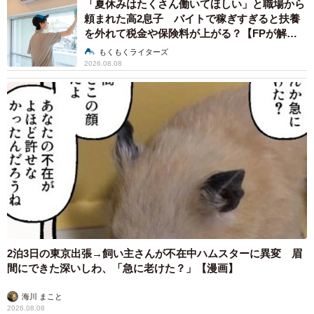
「夏休みはたくさん働いてほしい」と職場から
頼まれた高2息子 バイトで稼ぎすぎると扶養
を外れて税金や保険料が上がる？【FPが解
説】
もくもくライターズ
2026.08.08
2泊3日の東京出張→飼い主さんが不在中ハムスターに異変 眉
間にできた深いしわ、「急に老けた？」【漫画】
海川 まこと
2026.08.08