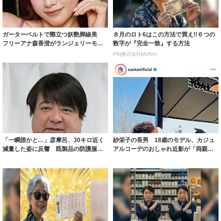
ガーターベルトで際立つ妖艶脚線美
８月のロト6はこの方法で買え!!６つの
フリーアナ森香澄がランジェリーモデ
数字が『完全一致』する方法
ルに ｢PE...
PR(株式会社MURA)
「一瞬誰かと…」彦摩呂、30キロ近く
紗栄子の長男 18歳のモデル、カジュ
減量した姿に反響 既製品の防護服が
アルコーデのおしゃれ近影が「両親の
着られると...
いいとこ取...