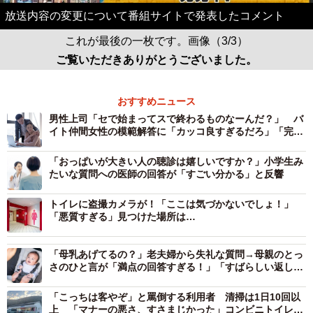
放送内容の変更について番組サイトで発表したコメント
これが最後の一枚です。画像（3/3）
ご覧いただきありがとうございました。
おすすめニュース
男性上司「セで始まってスで終わるものなーんだ？」 バ
イト仲間女性の模範解答に「カッコ良すぎるだろ」「完璧
な返し！」
「おっぱいが大きい人の聴診は嬉しいですか？」小学生み
たいな質問への医師の回答が「すごい分かる」と反響
トイレに盗撮カメラが！「ここは気づかないでしょ！」
「悪質すぎる」見つけた場所は…
「母乳あげてるの？」老夫婦から失礼な質問→母親のとっ
さのひと言が「満点の回答すぎる！」「すばらしい返し」
と話題
「こっちは客やぞ」と罵倒する利用者 清掃は1日10回以
上 「マナーの悪さ、すさまじかった」コンビニトイレを