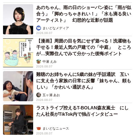
あのちゃん、雨の日のショーパン姿に「雨が似
合う」「脚めっちゃきれい！」「水も滴る良い
アーティスト」 幻想的な近影が話題
まいどなメディア
2026.08.07
【漫画】周囲の目を気にせず遊べる！洗濯物も
干せる！最近人気の戸建ての「中庭」 ところ
が…実際住んでみて分かった後悔ポイント
中瀬 えみ
2026.08.07
難聴のお姉ちゃんに5歳の妹が手話通訳 互い
に支え合う家族の日常に反響「妹ちゃん、頼も
しい」「かわいい通訳さん」
五ヶ瀬 あお
2026.08.07
ラストライブ控えるT-BOLAN森友嵐士 にし
たん社長がTikTok内で独占インタビュー
まいどなニュース
2026.08.07