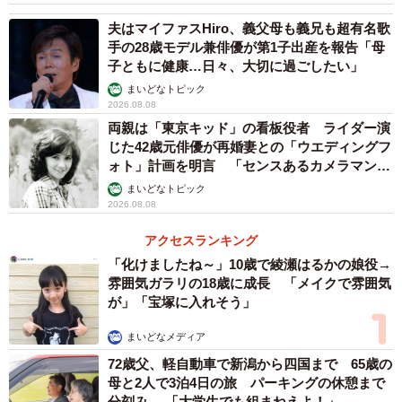
夫はマイファスHiro、義父母も義兄も超有名歌
手の28歳モデル兼俳優が第1子出産を報告「母
子ともに健康…日々、大切に過ごしたい」
まいどなトピック
2026.08.08
両親は「東京キッド」の看板役者 ライダー演
じた42歳元俳優が再婚妻との「ウエディングフ
ォト」計画を明言 「センスあるカメラマン求
む」
まいどなトピック
2026.08.08
アクセスランキング
「化けましたね～」10歳で綾瀬はるかの娘役→
雰囲気ガラリの18歳に成長 「メイクで雰囲気
が」「宝塚に入れそう」
まいどなメディア
72歳父、軽自動車で新潟から四国まで 65歳の
母と2人で3泊4日の旅 パーキングの休憩まで
分刻み… 「大学生でも組まねえよ！」