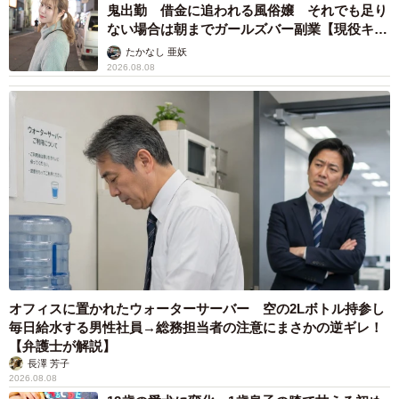
鬼出勤 借金に追われる風俗嬢 それでも足り
ない場合は朝までガールズバー副業【現役キャ
ストに取材】
たかなし 亜妖
2026.08.08
オフィスに置かれたウォーターサーバー 空の2Lボトル持参し
毎日給水する男性社員→総務担当者の注意にまさかの逆ギレ！
【弁護士が解説】
長澤 芳子
2026.08.08