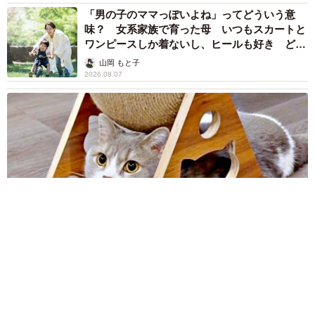
「男の子のママっぽいよね」ってどういう意
味？ 女系家族で育った母 いつもスカートと
ワンピースしか着ないし、ヒールも好き どの
へんが…
山岡 もと子
2026.08.07
猫用の爪研ぎおもちゃを買ったら…「これで合ってますか？」
予想外の使い方が大反響 「100点満点」「かわいいからよ
し！」
梨木 香奈