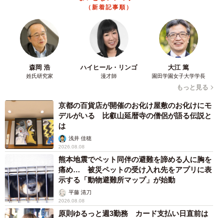
（新着記事順）
森岡 浩
ハイヒール・リンゴ
大江 篤
姓氏研究家
漫才師
園田学園女子大学学長
もっと見る
京都の百貨店が開催のお化け屋敷のお化けにモ
デルがいる 比叡山延暦寺の僧侶が語る伝説と
は
浅井 佳穂
2026.08.08
熊本地震でペット同伴の避難を諦める人に胸を
痛め… 被災ペットの受け入れ先をアプリに表
示する「動物避難所マップ」が始動
平藤 清刀
2026.08.08
原則ゆるっと週3勤務 カード支払い日直前は