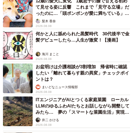
12歳の愛犬に変化 1歳息子の膝で甘える初め
て見せる姿に反響 これまで「見守る立場」だ
ったのに…「頭ポンポンが愛に満ちている」
「尊…」
梨木 香奈
2026.08.08
何かと人に舐められた黒髪時代 30代後半で金
髪デビューしたら…人生が激変！【漫画】
海川 まこと
2026.08.08
お盆明けは介護相談が3割増加 帰省時に確認
したい「離れて暮らす親の異変」チェックポイ
ントは？
まいどなニュース情報部
2026.08.08
ITエンジニアがAIとつくる家庭菜園 ローカル
LLMのゆるふわAIたちとお話しながら開墾して
みたら… 夢の「スマートな菜園生活」実現な
るか
井二 かける
2026.08.08