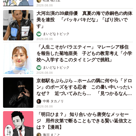
松波 穂乃圭
2026.08.06
大河出演の39歳俳優 真夏の海で赤銅色の肉体
美を連投 「バッキバキだな」「ばり渋いで
す」
まいどなトピック
2026.08.06
「人生こそがバラエティー」 マレーシア移住
を報告した菊地亜美 子どもの教育考え「小学
校へ入学するこのタイミングで挑戦」
まいどなトピック
2026.08.06
京都駅をぶらぶら→ホームの隅に何やら「ドロ
ン」のポーズをする忍者 この暑い中いったい
なぜ？ 近づいてみたら… 「見つかるなんて
未熟」
中将 タカノリ
2026.08.06
「明日ひま？」 知り合いから唐突なメッセー
ジ 用件次第で断ることもできる賢い返信文と
は？【漫画】
海川 まこと