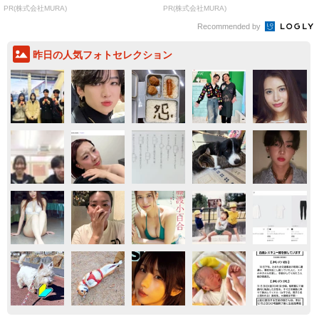
致」する方...
PR(株式会社MURA)
PR(株式会社MURA)
Recommended by
昨日の人気フォトセレクション