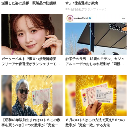
減量した姿に反響 既製品の防護服が
す」7億当選者が続出
着られると...
PR(合同会社デジタルファーム )
ガーターベルトで際立つ妖艶脚線美
紗栄子の長男 18歳のモデル、カジュ
フリーアナ森香澄がランジェリーモデ
アルコーデのおしゃれ近影が「両親の
ルに ｢PE...
いいとこ取...
【昭和43年以前生まれはロト６この数
８月のロト6はこの方法で買え!!６つの
字を買うべき】6つの数字が「完全一
数字が『完全一致』する方法