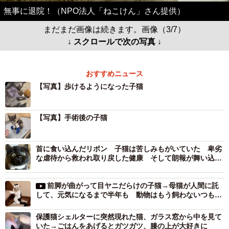
無事に退院！（NPO法人「ねこけん」さん提供）
まだまだ画像は続きます。画像（3/7）
↓ スクロールで次の写真 ↓
おすすめニュース
【写真】歩けるようになった子猫
【写真】手術後の子猫
首に食い込んだリボン 子猫は苦しみもがいていた 卑劣
な虐待から救われ取り戻した健康 そして朗報が舞い込ん
だ
前脚が曲がって目ヤニだらけの子猫→母猫が人間に託
して、元気になるまで半年も 動物はもう飼わないつもり
が…保護猫活動のきっかけに
保護猫シェルターに突然現れた猫、ガラス窓から中を見て
いた→ごはんをあげるとガツガツ、膝の上が大好きに