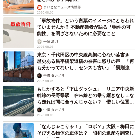
まいどなニュース情報部
2026.08.06
「事故物件」という言葉のイメージにとらわれ
ていませんか？ 不動産業者が語る「物件の可
能性」を閉ざさないために必要なこと
平藤 清刀
2026.08.06
東京・千代田区の中央線高架に心ない落書き
歴史ある昌平橋架道橋の被害に怒りの声 「何
も分かってないし、センスも古い」「罰則強化
して」
中将 タカノリ
2026.08.06
もしかすると「下山ダッシュ」 リニア中央新
幹線の長野県駅 在来線との乗り継ぎなし→な
ら走れば間に合うんじゃない？ 惜しい位置関
係が反響
中将 タカノリ
2026.08.06
「なんじゃこりゃ！」「ロボ？」大阪・梅田に
そびえる物体の正体は？ 昭和の遺産を調査し