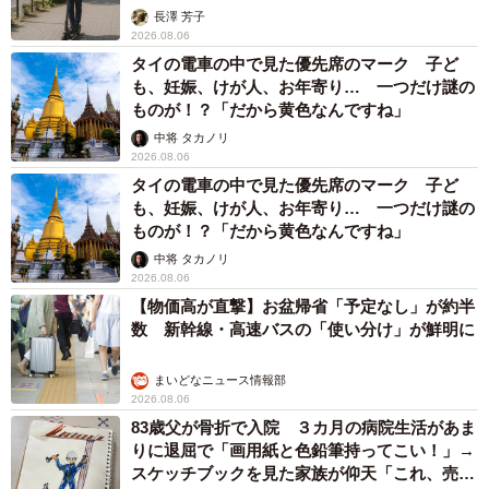
説】
長澤 芳子
2026.08.06
タイの電車の中で見た優先席のマーク 子ど
も、妊娠、けが人、お年寄り… 一つだけ謎の
ものが！？「だから黄色なんですね」
中将 タカノリ
2026.08.06
タイの電車の中で見た優先席のマーク 子ど
も、妊娠、けが人、お年寄り… 一つだけ謎の
ものが！？「だから黄色なんですね」
中将 タカノリ
2026.08.06
【物価高が直撃】お盆帰省「予定なし」が約半
数 新幹線・高速バスの「使い分け」が鮮明に
まいどなニュース情報部
2026.08.06
83歳父が骨折で入院 ３カ月の病院生活があま
りに退屈で「画用紙と色鉛筆持ってこい！」→
スケッチブックを見た家族が仰天「これ、売れ