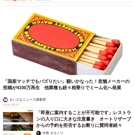
「国産マッチでもバズりたい」願いかなった！老舗メーカーの
投稿が4100万再生 他業種も続々相乗りでミーム化へ発展
まいどなニュース調査部
2026.08.07
「即座に案内することが不可能です」レストラ
ンの入り口に大きな注意書き オートリザーブ
からの予約を拒否するお断りに賛同者続々
中将 タカノリ