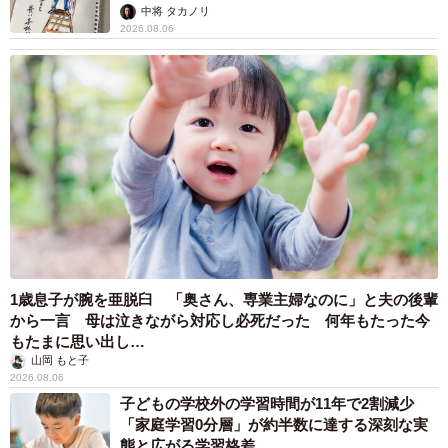
ますよ…」
中将 タカノリ
2026.08.06
1歳息子が腕を亜脱臼 「奥さん、専業主婦なのに」と夫の後輩
から一言 母は泣きながら対応し必死だった 何年もたった今
もたまに思い出し…
山岡 もと子
2026.08.06
子どもの学校外の学習時間が11年で2割減少
「家庭学習0分層」が約半数に達する深刻な実
態と広がる学習格差