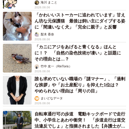
海川 まこと
2026.08.06
「かわいいストーカーに追われています」甘え
ん坊な元保護猫 最後は飼い主にダイブする姿
に「間違いなく犬」「完全に親子」と反響
梨木 香奈
2026.08.06
「カニにアジをあげると青くなる」ほんと
に！？ 「自然の染色技術が凄い」と話題に
その理由とは…？
竹中 友一（RinToris）
2026.08.06
誰も求めていない職場の「謎マナー」、「過剰
な挨拶」や「お土産配り」を抑えた1位は？
やめられない理由は「周りの目」
まいどなデータ
2026.08.06
自転車通行可の歩道 電動キックボードで走行
中、小学生とあわや衝突！ 「歩道走行は道交
法違反でしょ」と指摘されました【弁護士が解