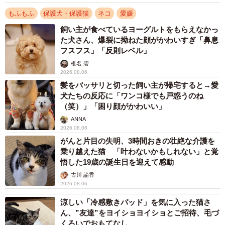
もふもふ
保護犬・保護猫
ネコ
愛媛
飼い主が食べているヨーグルトをもらえなかっ
た犬さん、爆裂に拗ねた顔がかわいすぎ「鼻息
フスフス」「反則レベル」
椎名 碧
2026.08.06
髪をバッサリと切った飼い主が帰宅すると→愛
犬たちの反応に「ワンコ様でも戸惑うのね
（笑）」「困り顔がかわいい」
ANNA
2026.08.06
がんと片目の失明、3時間おきの壮絶な介護を
乗り越えた猫 「叶わないかもしれない」と覚
悟した19歳の誕生日を迎えて感動
古川 諭香
2026.08.06
涼しい「冷感敷きパッド」を気に入った猫さ
ん、”友達”をヨイショヨイショとご招待、毛づ
くろいでおもてなし