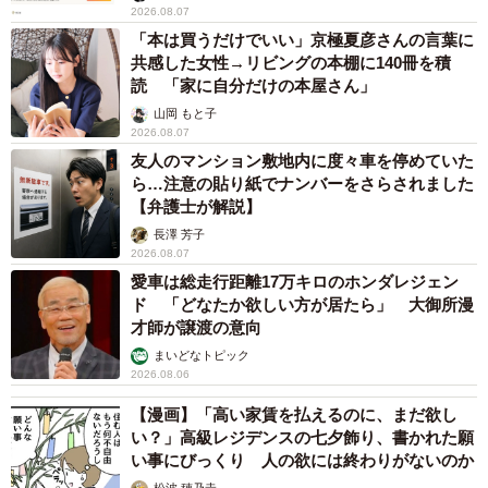
2026.08.07
「本は買うだけでいい」京極夏彦さんの言葉に
共感した女性→リビングの本棚に140冊を積
読 「家に自分だけの本屋さん」
山岡 もと子
2026.08.07
友人のマンション敷地内に度々車を停めていた
ら…注意の貼り紙でナンバーをさらされました
【弁護士が解説】
長澤 芳子
2026.08.07
愛車は総走行距離17万キロのホンダレジェン
ド 「どなたか欲しい方が居たら」 大御所漫
才師が譲渡の意向
まいどなトピック
2026.08.06
【漫画】「高い家賃を払えるのに、まだ欲し
い？」高級レジデンスの七夕飾り、書かれた願
い事にびっくり 人の欲には終わりがないのか