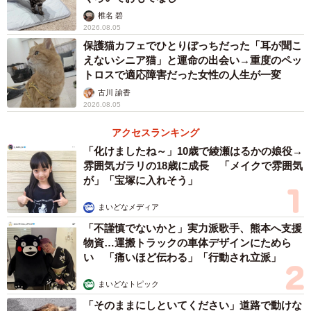
椎名 碧
2026.08.05
保護猫カフェでひとりぼっちだった「耳が聞こ
えないシニア猫」と運命の出会い→重度のペッ
トロスで適応障害だった女性の人生が一変
古川 諭香
2026.08.05
アクセスランキング
「化けましたね～」10歳で綾瀬はるかの娘役→
雰囲気ガラリの18歳に成長 「メイクで雰囲気
が」「宝塚に入れそう」
まいどなメディア
「不謹慎でないかと」実力派歌手、熊本へ支援
物資…運搬トラックの車体デザインにためら
い 「痛いほど伝わる」「行動され立派」
まいどなトピック
「そのままにしといてください」道路で動けな