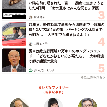
い猫を前に返された一言… 懸命に生きようと
した4日間 「命の重さはみんな同じ」保護団
体代表の訴え
渡辺 晴子
72歳父、軽自動車で新潟から四国まで 65歳の
母と2人で3泊4日の旅 パーキングの休憩まで
分刻み… 「大学生でも組まねえよ！」
山岡 もと子
愛車は総走行距離17万キロのホンダレジェン
ド 「どなたか欲しい方が居たら」 大御所漫
才師が譲渡の意向
まいどなトピック
６位以降を見る
まいどなファミリー
（新着記事順）