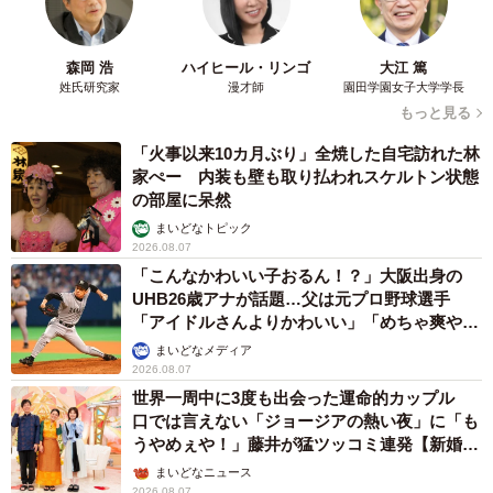
森岡 浩
ハイヒール・リンゴ
大江 篤
姓氏研究家
漫才師
園田学園女子大学学長
もっと見る
「火事以来10カ月ぶり」全焼した自宅訪れた林
家ぺー 内装も壁も取り払われスケルトン状態
の部屋に呆然
まいどなトピック
2026.08.07
「こんなかわいい子おるん！？」大阪出身の
UHB26歳アナが話題…父は元プロ野球選手
「アイドルさんよりかわいい」「めちゃ爽や
か」
まいどなメディア
2026.08.07
世界一周中に3度も出会った運命的カップル
口では言えない「ジョージアの熱い夜」に「も
うやめぇや！」藤井が猛ツッコミ連発【新婚さ
ん】
まいどなニュース
2026.08.07