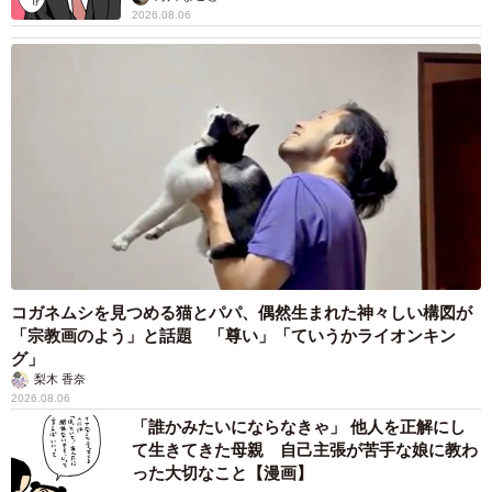
2026.08.06
コガネムシを見つめる猫とパパ、偶然生まれた神々しい構図が
「宗教画のよう」と話題 「尊い」「ていうかライオンキン
グ」
梨木 香奈
2026.08.06
「誰かみたいにならなきゃ」 他人を正解にし
て生きてきた母親 自己主張が苦手な娘に教わ
った大切なこと【漫画】