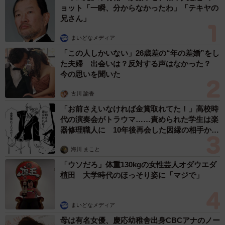
みを簡単に漏洩するとか、サイテー」【現役キ
ャストに取材】
たかなし 亜妖
2026.08.09
疲れた日はサボってOK！みんなが真っ先に手
を抜く家事ランキング 2位は「掃除」1位は？
まいどなニュース情報部
2026.08.09
このトイレ、男性用と女性用どっち！？「おし
ゃれ」で「格好いい」デザインが生む笑えない
悲喜劇 本当に大事なのは目立つことではな
く…
高野 朋美
2026.08.09