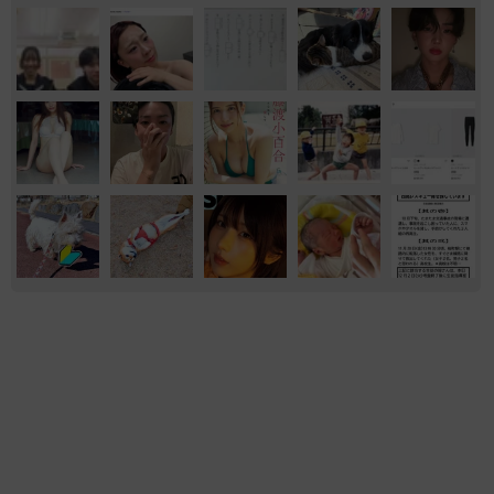
エンタメ
家族
テレビ
恋愛
北海道
セーラー服や水色ワンピの爽やかシーン 声
優・奥村優季、BRODYに初ソログラビア＆限
定版表紙で登場
まいどなニュースエンタメ部
2026.08.09
アイドル卒業→芸能会員引退し会社員→電撃復