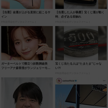
【当選】金運が上がる直前に起こるサ
【当選した人が暴露】宝くじ運が動く
イン
時、必ずある前触れ
PR(合同会社デジタルファーム )
PR(合同会社デジタルファーム )
ガーターベルトで際立つ妖艶脚線美
宝くじ当たる人は“たまたま”じゃな
フリーアナ森香澄がランジェリーモデ
い?!
ルに ｢PE...
PR(合同会社デジタルファーム )