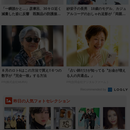
「一瞬誰かと…」彦摩呂、30キロ近く
紗栄子の長男 18歳のモデル、カジュ
減量した姿に反響 既製品の防護服が
アルコーデのおしゃれ近影が「両親の
着られると...
いいとこ取...
８月のロト6はこの方法で買え!!６つの
「占い師だけが知ってる〝お金が増え
数字が『完全一致』する方法
る人の共通点〟」
PR(株式会社MURA)
PR(合同会社デジタルファーム )
Recommended by
昨日の人気フォトセレクション