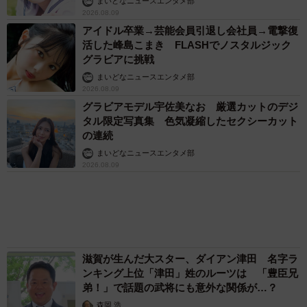
アクセスランキング
「キム兄」木村祐一が激やせ、松本人志と2シ
ョット「一瞬、分からなかったわ」「テキヤの
兄さん」
まいどなメディア
「この人しかいない」26歳差の“年の差婚”をし
た夫婦 出会いは？反対する声はなかった？
今の思いを聞いた
古川 諭香
「お前さえいなければ金賞取れてた！」高校時
代の演奏会がトラウマ……責められた学生は楽
器修理職人に 10年後再会した因縁の相手から
思わぬ申し出【漫画】
海川 まこと
「ウソだろ」体重130kgの女性芸人オダウエダ
植田 大学時代のほっそり姿に「マジで」