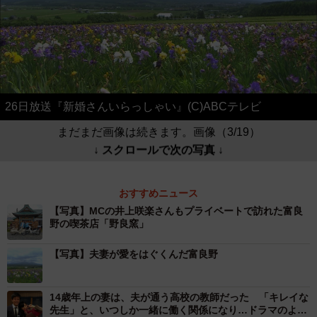
26日放送『新婚さんいらっしゃい』(C)ABCテレビ
まだまだ画像は続きます。画像（3/19）
↓ スクロールで次の写真 ↓
おすすめニュース
【写真】MCの井上咲楽さんもプライベートで訪れた富良
野の喫茶店「野良窯」
【写真】夫妻が愛をはぐくんだ富良野
14歳年上の妻は、夫が通う高校の教師だった 「キレイな
先生」と、いつしか一緒に働く関係になり…ドラマのよう