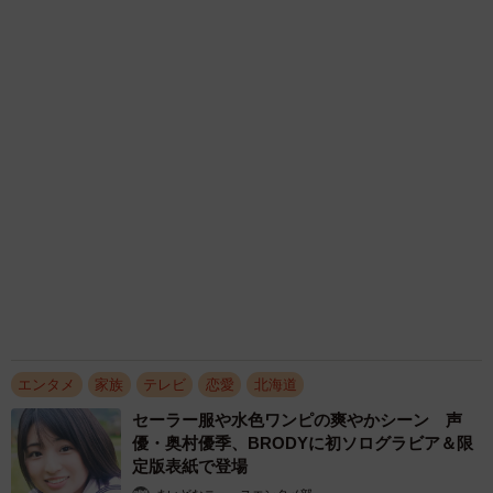
活した峰島こまき FLASHでノスタルジック
グラビアに挑戦
まいどなニュースエンタメ部
2026.08.09
グラビアモデル宇佐美なお 厳選カットのデジ
タル限定写真集 色気凝縮したセクシーカット
の連続
まいどなニュースエンタメ部
2026.08.09
滋賀が生んだ大スター、ダイアン津田 名字ラ
ンキング上位「津田」姓のルーツは 「豊臣兄
弟！」で話題の武将にも意外な関係が…？
森岡 浩
2026.08.09
「キム兄」木村祐一が激やせ、松本人志と2シ
ョット「一瞬、分からなかったわ」「テキヤの
兄さん」
まいどなメディア
2026.08.09