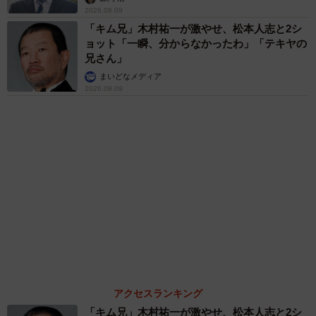
まいどなメディア
母は有名女優、慶応幼稚舎出身CBCアナのノー
スリーブ姿「育ちの良さが表情に表れてる」
「天使の笑顔」
まいどなメディア
６位以降を見る
まいどなファミリー
（新着記事順）
森岡 浩
ハイヒール・リンゴ
大江 篤
姓氏研究家
漫才師
園田学園女子大学学長
もっと見る
「ここだけの話」 客対応の悩みを担当黒服に
相談したら…他キャストに筒抜け！ 「人の悩