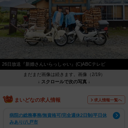
26日放送『新婚さんいらっしゃい』(C)ABCテレビ
まだまだ画像は続きます。画像（2/19）
↓ スクロールで次の写真 ↓
まいどなの求人情報
求人情報一覧へ
病院の総務事務/無資格可/完全週休2日制/平日休
みあり/八戸市