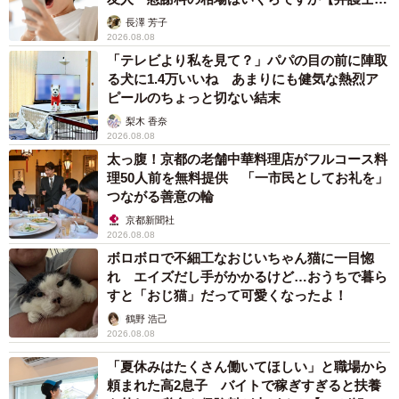
解説】
長澤 芳子
2026.08.08
「テレビより私を見て？」パパの目の前に陣取
る犬に1.4万いいね あまりにも健気な熱烈ア
ピールのちょっと切ない結末
梨木 香奈
2026.08.08
太っ腹！京都の老舗中華料理店がフルコース料
理50人前を無料提供 「一市民としてお礼を」
つながる善意の輪
京都新聞社
2026.08.08
ボロボロで不細工なおじいちゃん猫に一目惚
れ エイズだし手がかかるけど…おうちで暮ら
すと「おじ猫」だって可愛くなったよ！
鶴野 浩己
2026.08.08
「夏休みはたくさん働いてほしい」と職場から
頼まれた高2息子 バイトで稼ぎすぎると扶養