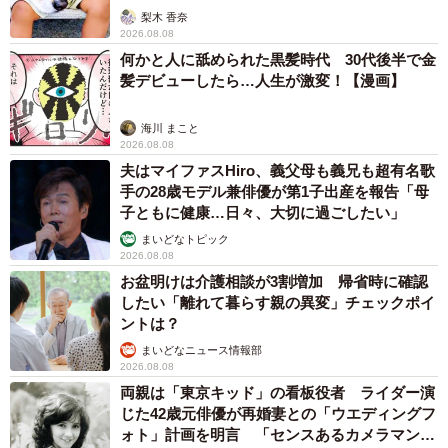
「尊…」
梨木 香奈
2026.08.08
何かと人に舐められた黒髪時代 30代後半で金
髪デビューしたら…人生が激変！【漫画】
海川 まこと
2026.08.08
夫はマイファスHiro、義父母も義兄も超有名歌
手の28歳モデル兼俳優が第1子出産を報告「母
子ともに健康…日々、大切に過ごしたい」
まいどなトピック
2026.08.08
お盆明けは介護相談が3割増加 帰省時に確認
したい「離れて暮らす親の異変」チェックポイ
ントは？
まいどなニュース情報部
2026.08.08
両親は「東京キッド」の看板役者 ライダー演
じた42歳元俳優が再婚妻との「ウエディングフ
ォト」計画を明言 「センスあるカメラマン求