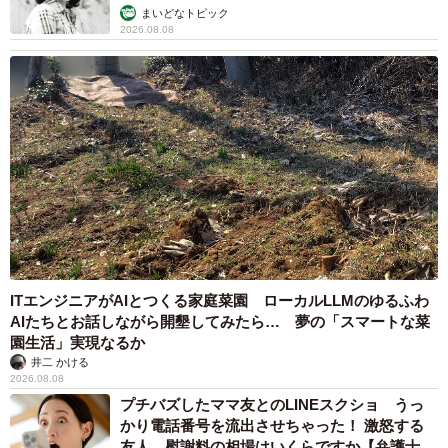
む」
まいどなトピック
2026.08.08
ITエンジニアがAIとつくる家庭菜園 ローカルLLMのゆるふわ
AIたちとお話しながら開墾してみたら… 夢の「スマートな菜
園生活」実現なるか
井二 かける
2026.08.08
プチバズしたママ友とのLINEスクショ うっ
かり電話番号を流出させちゃった！ 激怒する
友人 慰謝料の相場はいくらですか【弁護士が