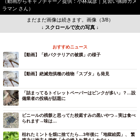
（動画からキャプチャー／提供：小林成彦｜見習い猟師カメ
ラマン さん）
まだまだ画像は続きます。画像（3/8）
↓ スクロールで次の写真 ↓
おすすめニュース
【動画】「鉄バクテリアの被膜」の様子
【動画】絶滅危惧種の植物「スブタ」も発見
「詰まってるトイレットペーパーはピンクが多い」？…設
備業者の投稿が話題に
ビニールの残骸と思ってた校庭すみの黒いやつ→実は食べ
られます→味は…
枯れたミントを畑に捨てたら…3年後に「地獄絵図」、 繁
殖力に地主も後悔「土の総入れ替えしかない」