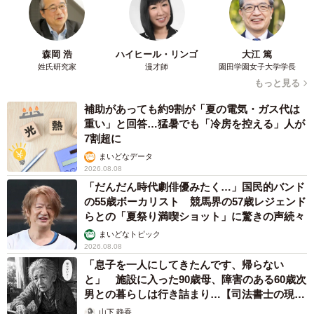
森岡 浩
ハイヒール・リンゴ
大江 篤
姓氏研究家
漫才師
園田学園女子大学学長
もっと見る
補助があっても約9割が「夏の電気・ガス代は
重い」と回答…猛暑でも「冷房を控える」人が
7割超に
まいどなデータ
2026.08.08
「だんだん時代劇俳優みたく…」国民的バンド
の55歳ボーカリスト 競馬界の57歳レジェンド
らとの「夏祭り満喫ショット」に驚きの声続々
まいどなトピック
2026.08.08
「息子を一人にしてきたんです、帰らない
と」 施設に入った90歳母、障害のある60歳次
男との暮らしは行き詰まり…【司法書士の現場
から】
山下 静香