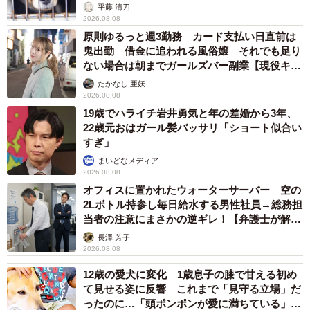
平藤 清刀
2026.08.08
原則ゆるっと週3勤務 カード支払い日直前は
鬼出勤 借金に追われる風俗嬢 それでも足り
ない場合は朝までガールズバー副業【現役キャ
ストに取材】
たかなし 亜妖
2026.08.08
19歳でハライチ岩井勇気と年の差婚から3年、
22歳元おはガール髪バッサリ「ショート似合い
すぎ」
まいどなメディア
2026.08.08
オフィスに置かれたウォーターサーバー 空の
2Lボトル持参し毎日給水する男性社員→総務担
当者の注意にまさかの逆ギレ！【弁護士が解
説】
長澤 芳子
2026.08.08
12歳の愛犬に変化 1歳息子の膝で甘える初め
て見せる姿に反響 これまで「見守る立場」だ
ったのに…「頭ポンポンが愛に満ちている」