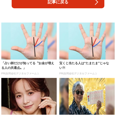
記事に戻る
「占い師だけが知ってる〝お金が増え
宝くじ当たる人は“たまたま”じゃな
る人の共通点〟」
い?!
PR(合同会社デジタルファーム )
PR(合同会社デジタルファーム )