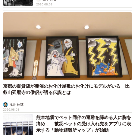
2026.08.08
京都の百貨店が開催のお化け屋敷のお化けにモデルがいる 比
叡山延暦寺の僧侶が語る伝説とは
浅井 佳穂
2026.08.08
熊本地震でペット同伴の避難を諦める人に胸を
痛め… 被災ペットの受け入れ先をアプリに表
示する「動物避難所マップ」が始動