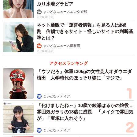
ぶり水着グラビア
まいどなニュースエンタメ部
2026.08.08
ネット通販で「運営者情報」を見る人は約8
割 信頼できるサイト・怪しいサイトの判断基
準とは？
まいどなニュース情報部
2026.08.08
アクセスランキング
「ウソだろ」体重130kgの女性芸人オダウエダ
植田 大学時代のほっそり姿に「マジで」
まいどなメディア
「化けましたね～」10歳で綾瀬はるかの娘役→
雰囲気ガラリの18歳に成長 「メイクで雰囲気
が」「宝塚に入れそう」
まいどなメディア