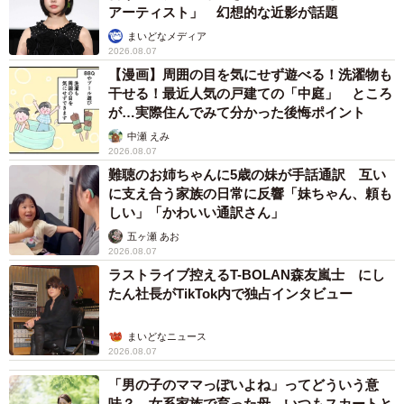
アーティスト」 幻想的な近影が話題
まいどなメディア
2026.08.07
【漫画】周囲の目を気にせず遊べる！洗濯物も
干せる！最近人気の戸建ての「中庭」 ところ
が…実際住んでみて分かった後悔ポイント
中瀬 えみ
2026.08.07
難聴のお姉ちゃんに5歳の妹が手話通訳 互い
に支え合う家族の日常に反響「妹ちゃん、頼も
しい」「かわいい通訳さん」
五ヶ瀬 あお
2026.08.07
ラストライブ控えるT-BOLAN森友嵐士 にし
たん社長がTikTok内で独占インタビュー
まいどなニュース
2026.08.07
「男の子のママっぽいよね」ってどういう意
味？ 女系家族で育った母 いつもスカートと