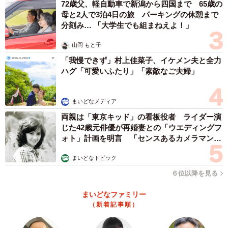
72歳父、軽自動車で新潟から四国まで 65歳の
母と2人で3泊4日の旅 パーキングの休憩まで
分刻み… 「大学生でも組まねえよ！」
山岡 もと子
「我慢できず」村上佳菜子、イケメン夫と全力
ハグ「可愛いふたり」「素敵なご夫婦」
まいどなメディア
両親は「東京キッド」の看板役者 ライダー演
じた42歳元俳優が再婚妻との「ウエディングフ
ォト」計画を明言 「センスあるカメラマン求
む」
まいどなトピック
６位以降を見る
まいどなファミリー
（新着記事順）