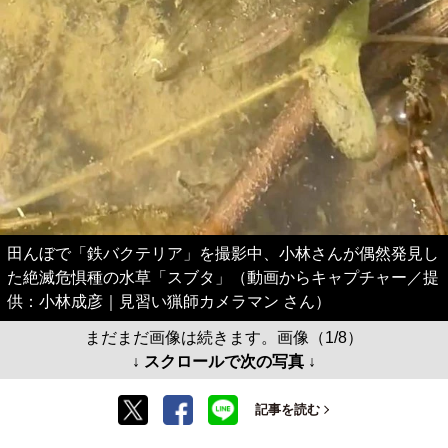
田んぼで「鉄バクテリア」を撮影中、小林さんが偶然発見し
た絶滅危惧種の水草「スブタ」（動画からキャプチャー／提
供：小林成彦｜見習い猟師カメラマン さん）
まだまだ画像は続きます。画像（1/8）
↓ スクロールで次の写真 ↓
記事を読む