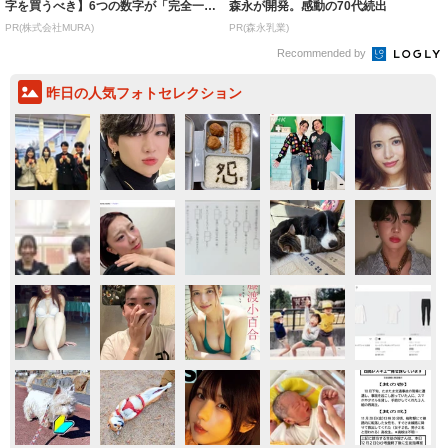
字を買うべき】6つの数字が「完全一
森永が開発。感動の70代続出
致」する方...
PR(株式会社MURA)
PR(森永乳業)
Recommended by
昨日の人気フォトセレクション