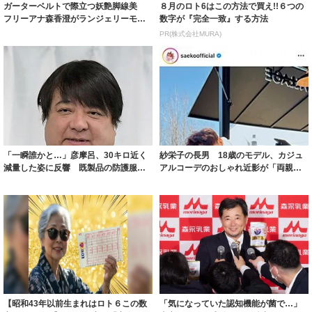
ガーターベルトで際立つ妖艶脚線美
８月のロト6はこの方法で買え!!６つの
フリーアナ森香澄がランジェリーモデ
数字が『完全一致』する方法
ルに ｢PE...
PR(株式会社MURA)
「一瞬誰かと…」彦摩呂、30キロ近く
紗栄子の長男 18歳のモデル、カジュ
減量した姿に反響 既製品の防護服が
アルコーデのおしゃれ近影が「両親の
着られると...
いいとこ取...
【昭和43年以前生まれはロト６この数
「気になっていた認知機能が菌で…」