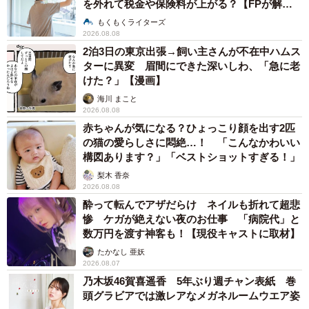
を外れて税金や保険料が上がる？【FPが解
説】
もくもくライターズ
2026.08.08
2泊3日の東京出張→飼い主さんが不在中ハムス
ターに異変 眉間にできた深いしわ、「急に老
けた？」【漫画】
海川 まこと
2026.08.08
赤ちゃんが気になる？ひょっこり顔を出す2匹
の猫の愛らしさに悶絶…！ 「こんなかわいい
構図あります？」「ベストショットすぎる！」
梨木 香奈
2026.08.08
酔って転んでアザだらけ ネイルも折れて超悲
惨 ケガが絶えない夜のお仕事 「病院代」と
数万円を渡す神客も！【現役キャストに取材】
たかなし 亜妖
2026.08.07
乃木坂46賀喜遥香 5年ぶり週チャン表紙 巻
頭グラビアでは激レアなメガネルームウエア姿