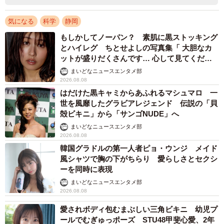
気になる
科学
静岡
もしかしてノーパン？ 素肌に黒ストッキング
とハイレグ ちとせよしの写真集「 大胆なカ
ットが盛りだくさんです… 心して見てくださ
い」
まいどなニュースエンタメ部
2026.08.08
はだけた黒キャミからあふれるマシュマロ 一
世を風靡したグラビアレジェンド 伝説の「貝
殻ビキニ」から「サンゴNUDE」へ
まいどなニュースエンタメ部
2026.08.08
韓国グラドルの第一人者ピョ・ウンジ メイド
風シャツで胸の下がちらり 愛らしさとセクシ
ーを同時に表現
まいどなニュースエンタメ部
2026.08.08
愛されボディ包むまぶしい三角ビキニ 幼児プ
ールでむぎゅっポーズ STU48甲斐心愛、2年