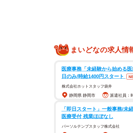
まいどなの求人情
医療事務「未経験から始める医療事
日のみ/時給1400円スタート
ママの姉夫婦が遊びに来たとき。義兄に抱っ
N
株式会社ホットスタッフ袋井
静岡県 静岡市
派遣社員：時
抱っこされる相手によって反応がま
「即日スタート」一般事務/未経
2024年1月7日、X（旧Twitter
医療受付 残業ほぼなし
（@irislady_husky）は、
パーソルテンプスタッフ株式会社
ともに2枚の写真を投稿。そこには