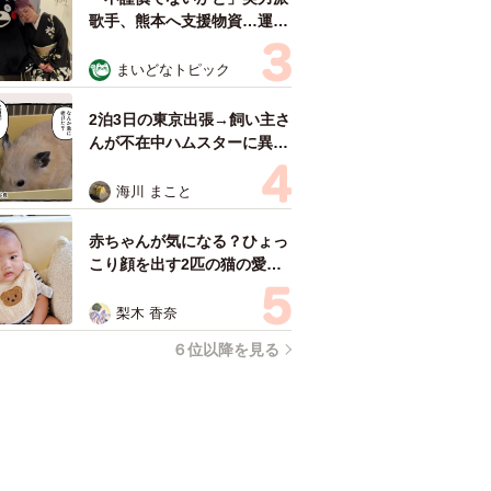
歌手、熊本へ支援物資…運搬
トラックの車体デザインにた
めらい 「痛いほど伝わる」
まいどなトピック
「行動され立派」
2泊3日の東京出張→飼い主さ
んが不在中ハムスターに異
変 眉間にできた深いしわ、
「急に老けた？」【漫画】
海川 まこと
赤ちゃんが気になる？ひょっ
こり顔を出す2匹の猫の愛ら
しさに悶絶…！ 「こんなか
わいい構図あります？」「ベ
梨木 香奈
ストショットすぎる！」
６位以降を見る