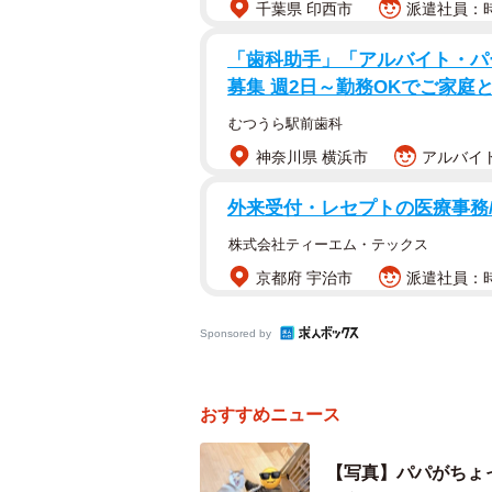
千葉県 印西市
派遣社員：時
材時、生後11カ月）が撮影者であ
れ写っています。
「歯科助手」「アルバイト・パ
募集 週2日～勤務OKでご家庭
義兄の膝上にのり、肩に前足をのせ
むつうら駅前歯科
ん。
神奈川県 横浜市
アルバイト
外来受付・レセプトの医療事務/
株式会社ティーエム・テックス
京都府 宇治市
派遣社員：時
Sponsored by
おすすめニュース
【写真】パパがちょ