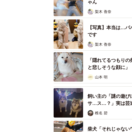
ゃん
梨木 香奈
【写真】本当は…パ
です
梨木 香奈
「隠れてるつもりの
と悲しそうな顔に」
山本 明
飼い主の「謎の遊び
サ…ス…？」実は芸
椎名 碧
柴犬「それじゃない