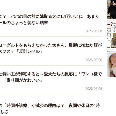
て？」パパの目の前に陣取る犬に1.4万いいね あまり
ールのちょっと切ない結末
2026.08.08
ヨーグルトをもらえなかった犬さん、爆裂に拗ねた顔が
スフス」「反則レベル」
2026.08.06
た飼い主が帰宅すると→愛犬たちの反応に「ワンコ様で
」「困り顔がかわいい」
2026.08.06
の「時間外診療」が減少の理由は？ 夜間や休日の“時
難しさ