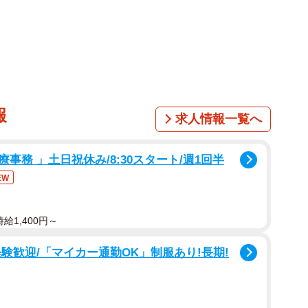
報
求人情報一覧へ
1/11
務 」土日祝休み/8:30スタート/週1回半
こされてご満悦なアイリスちゃん（画像提供：アイリス シベリアン
EW
ハスキーさん）
給1,400円～
ったく違うシベリアンハスキーが注目を集めています。
験歓迎/「マイカー通勤OK」制服あり!長期!
）ユーザーのアイリス シベリアンハスキーさん
「義兄にはバブちゃんでパパには狂犬なの笑うw」とのコメントと
、シベリアンハスキーの女の子「アイリス」ちゃん（取