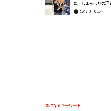
に→しょんぼりの理
はやかわ リュウ
パパがちょっかいをかけたら…。大暴れ状態
一方、パパとのショットは、床に倒
きく口を開けて興奮した様子のアイ
わないパパ。まるで、プロレスをし
このユニークな比較写真が公開される
を呼びました。一体、なぜこんなこ
た。
お正月にやって来た姉夫婦。ア
気になるキーワード