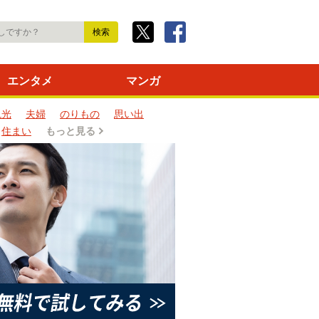
エンタメ
マンガ
観光
夫婦
のりもの
思い出
住まい
もっと見る