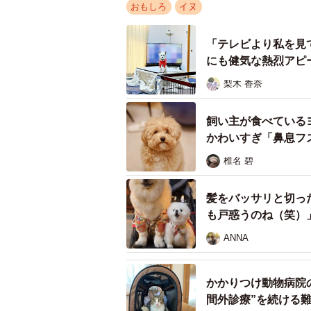
おもしろ
イヌ
「テレビより私を見
にも健気な熱烈アピ
梨木 香奈
飼い主が食べている
かわいすぎ「鼻息フ
椎名 碧
髪をバッサリと切っ
も戸惑うのね（笑）
ANNA
かかりつけ動物病院
間外診療”を続ける