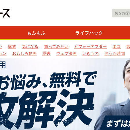
もふもふ
ライフハック
い
家族
気になる
買ってみたい
ビフォーアフター
ネコ
ョン
おもしろ動画
災害
ウェブ漫画
いきもの
おうち時間