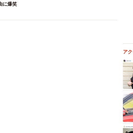
由に爆笑
2/11
になったアイリスちゃん（画像提供：アイリス シベリアンハスキー
さん）
アク
れ込み四つ足をピーンと伸ばして突っぱねています。大
リスちゃんと、両手を伸ばして抱き寄せようとするも叶
ているようにも見えます。
と、瞬く間に、約4.6万件の“いいね”が集まり、大反響
とに……！？ 投稿主のママに詳しいお話をうかがいまし
イリスちゃんは大歓迎！