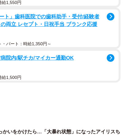
給1,550円
るママの義兄とパパ、それぞれに抱っこされる姿がそれぞ
ート」歯科医院での歯科助手・受付/経験者
との両立 レセプト・日祝手当 ブランク応援
て人間の赤ちゃんのように抱っこされるアイリスちゃ
・パート：時給1,350円～
病院内/駅チカ/マイカー通勤OK
給1,500円
っかいをかけたら…「大暴れ状態」になったアイリスち