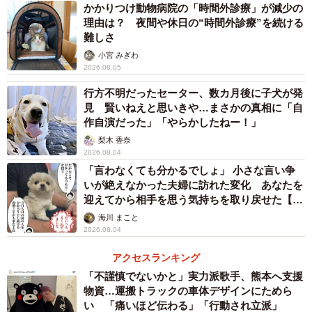
かかりつけ動物病院の「時間外診療」が減少の
理由は？ 夜間や休日の“時間外診療”を続ける
難しさ
小宮 みぎわ
2026.08.05
行方不明だったセーター、数カ月後に子犬が発
見 賢いねえと思いきや…まさかの真相に「自
作自演だった」「やらかしたねー！」
梨木 香奈
2026.08.04
「言わなくても分かるでしょ」 小さな言い争
いが絶えなかった夫婦に訪れた変化 あなたを
迎えてから相手を思う気持ちを取り戻せた【漫
画】
海川 まこと
2026.08.04
アクセスランキング
「不謹慎でないかと」実力派歌手、熊本へ支援
物資…運搬トラックの車体デザインにためら
い 「痛いほど伝わる」「行動され立派」