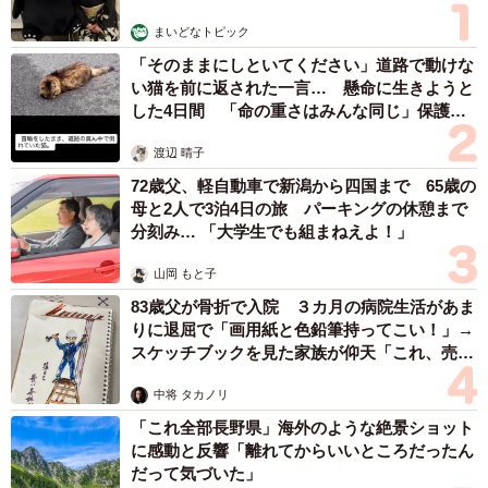
まいどなトピック
「そのままにしといてください」道路で動けな
い猫を前に返された一言… 懸命に生きようと
した4日間 「命の重さはみんな同じ」保護団
体代表の訴え
渡辺 晴子
72歳父、軽自動車で新潟から四国まで 65歳の
母と2人で3泊4日の旅 パーキングの休憩まで
分刻み… 「大学生でも組まねえよ！」
山岡 もと子
83歳父が骨折で入院 ３カ月の病院生活があま
りに退屈で「画用紙と色鉛筆持ってこい！」→
スケッチブックを見た家族が仰天「これ、売れ
ますよ…」
中将 タカノリ
「これ全部長野県」海外のような絶景ショット
に感動と反響「離れてからいいところだったん
だって気づいた」