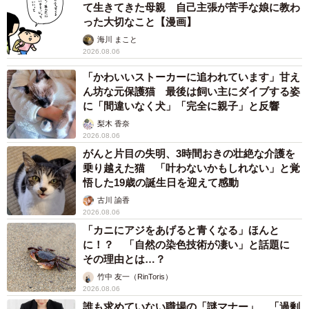
て生きてきた母親 自己主張が苦手な娘に教わ
った大切なこと【漫画】
海川 まこと
2026.08.06
「かわいいストーカーに追われています」甘え
ん坊な元保護猫 最後は飼い主にダイブする姿
に「間違いなく犬」「完全に親子」と反響
梨木 香奈
2026.08.06
がんと片目の失明、3時間おきの壮絶な介護を
乗り越えた猫 「叶わないかもしれない」と覚
悟した19歳の誕生日を迎えて感動
古川 諭香
2026.08.06
「カニにアジをあげると青くなる」ほんと
に！？ 「自然の染色技術が凄い」と話題に
その理由とは…？
竹中 友一（RinToris）
2026.08.06
誰も求めていない職場の「謎マナー」、「過剰