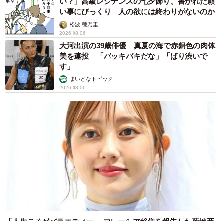
い？」高級レジデンスの七夕飾り、書かれた願
い事にびっくり 人の欲には終わりがないのか
松波 穂乃圭
2026.08.06
大河出演の39歳俳優 真夏の海で赤銅色の肉体
美を連投 「バッキバキだな」「ばり渋いで
す」
まいどなトピック
2026.08.06