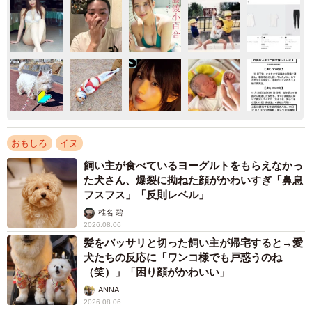
おもしろ
イヌ
飼い主が食べているヨーグルトをもらえなかっ
た犬さん、爆裂に拗ねた顔がかわいすぎ「鼻息
フスフス」「反則レベル」
椎名 碧
2026.08.06
髪をバッサリと切った飼い主が帰宅すると→愛
犬たちの反応に「ワンコ様でも戸惑うのね
（笑）」「困り顔がかわいい」
ANNA
2026.08.06