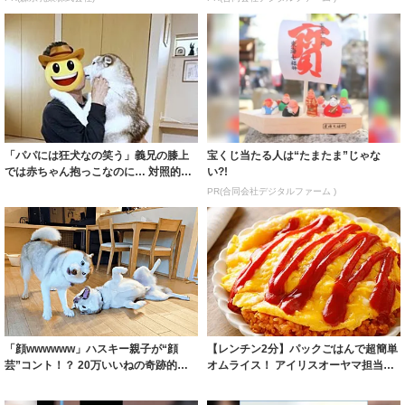
「パパには狂犬なの笑う」義兄の膝上
宝くじ当たる人は“たまたま”じゃな
では赤ちゃん抱っこなのに… 対照的な
い?!
ハスキー犬...
PR(合同会社デジタルファーム )
「顔wwwwww」ハスキー親子が“顔
【レンチン2分】パックごはんで超簡単
芸”コント！？ 20万いいねの奇跡的瞬
オムライス！ アイリスオーヤマ担当者
間に「...
が激白「...