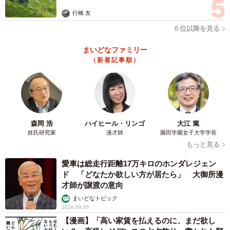
行橋 友
６位以降を見る
まいどなファミリー
（新着記事順）
森岡 浩
ハイヒール・リンゴ
大江 篤
姓氏研究家
漫才師
園田学園女子大学学長
もっと見る
愛車は総走行距離17万キロのホンダレジェン
ド 「どなたか欲しい方が居たら」 大御所漫
才師が譲渡の意向
まいどなトピック
2026.08.06
【漫画】「高い家賃を払えるのに、まだ欲し