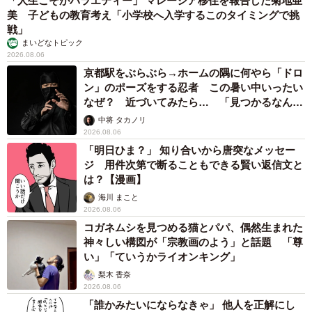
「人生こそがバラエティー」 マレーシア移住を報告した菊地亜
美 子どもの教育考え「小学校へ入学するこのタイミングで挑
戦」
まいどなトピック
2026.08.06
京都駅をぶらぶら→ホームの隅に何やら「ドロ
ン」のポーズをする忍者 この暑い中いったい
なぜ？ 近づいてみたら… 「見つかるなんて
未熟」
中将 タカノリ
2026.08.06
「明日ひま？」 知り合いから唐突なメッセー
ジ 用件次第で断ることもできる賢い返信文と
は？【漫画】
海川 まこと
2026.08.06
コガネムシを見つめる猫とパパ、偶然生まれた
神々しい構図が「宗教画のよう」と話題 「尊
い」「ていうかライオンキング」
梨木 香奈
2026.08.06
「誰かみたいにならなきゃ」 他人を正解にし