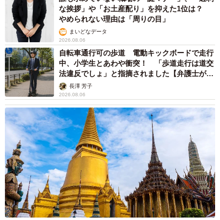
な挨拶」や「お土産配り」を抑えた1位は？
やめられない理由は「周りの目」
まいどなデータ
2026.08.06
自転車通行可の歩道 電動キックボードで走行
中、小学生とあわや衝突！ 「歩道走行は道交
法違反でしょ」と指摘されました【弁護士が解
説】
長澤 芳子
2026.08.06