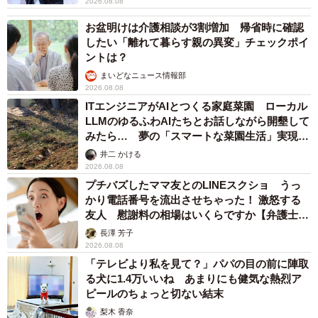
2026.08.08
お盆明けは介護相談が3割増加 帰省時に確認
したい「離れて暮らす親の異変」チェックポイ
ントは？
まいどなニュース情報部
2026.08.08
ITエンジニアがAIとつくる家庭菜園 ローカル
LLMのゆるふわAIたちとお話しながら開墾して
みたら… 夢の「スマートな菜園生活」実現な
るか
井二 かける
2026.08.08
プチバズしたママ友とのLINEスクショ うっ
かり電話番号を流出させちゃった！ 激怒する
友人 慰謝料の相場はいくらですか【弁護士が
解説】
長澤 芳子
2026.08.08
「テレビより私を見て？」パパの目の前に陣取
る犬に1.4万いいね あまりにも健気な熱烈ア
ピールのちょっと切ない結末
梨木 香奈