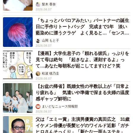
梨木 香奈
2026.08.07
「ちょっとババロアみたい」パートナーの誕生
日に手作りトートバッグ 完成まで1年 淡い
藍染めに漂うクラゲ よく見ると…「センスす
ごい」
山岡 もと子
2026.08.07
【漫画】大学生息子の「頼れる彼氏」っぷりを
見て母は絶句 「起きなよ、遅刻するよ」っ
て…あなた毎朝私が起こしてますけど？笑
松波 穂乃圭
2026.08.07
【お盆の帰省】既婚女性の半数以上が「日常よ
り疲れる」 気遣いや準備で深まる夫婦の温度
感ギャップ鮮明に
まいどなニュース情報部
2026.08.07
父は「エミー賞」主演男優賞の真田広之 31歳
イケメン俳優が長髪ヒゲのワイルド近影「ガチ
ヒロさんそっくり」「新たな一面もステキ」