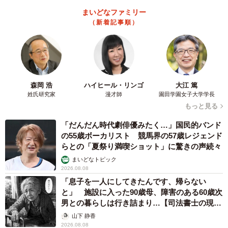
まいどなファミリー
（新着記事順）
森岡 浩
ハイヒール・リンゴ
大江 篤
姓氏研究家
漫才師
園田学園女子大学学長
もっと見る
「だんだん時代劇俳優みたく…」国民的バンド
の55歳ボーカリスト 競馬界の57歳レジェンド
らとの「夏祭り満喫ショット」に驚きの声続々
まいどなトピック
2026.08.08
「息子を一人にしてきたんです、帰らない
と」 施設に入った90歳母、障害のある60歳次
男との暮らしは行き詰まり…【司法書士の現場
から】
山下 静香
2026.08.08