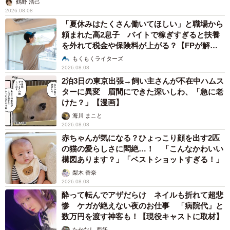
鶴野 浩己
2026.08.08
「夏休みはたくさん働いてほしい」と職場から
頼まれた高2息子 バイトで稼ぎすぎると扶養
を外れて税金や保険料が上がる？【FPが解
説】
もくもくライターズ
2026.08.08
2泊3日の東京出張→飼い主さんが不在中ハムス
ターに異変 眉間にできた深いしわ、「急に老
けた？」【漫画】
海川 まこと
2026.08.08
赤ちゃんが気になる？ひょっこり顔を出す2匹
の猫の愛らしさに悶絶…！ 「こんなかわいい
構図あります？」「ベストショットすぎる！」
梨木 香奈
2026.08.08
酔って転んでアザだらけ ネイルも折れて超悲
惨 ケガが絶えない夜のお仕事 「病院代」と
数万円を渡す神客も！【現役キャストに取材】
たかなし 亜妖