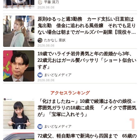
平藤 清刀
2026.08.08
原則ゆるっと週3勤務 カード支払い日直前は
鬼出勤 借金に追われる風俗嬢 それでも足り
ない場合は朝までガールズバー副業【現役キャ
ストに取材】
たかなし 亜妖
2026.08.08
19歳でハライチ岩井勇気と年の差婚から3年、
22歳元おはガール髪バッサリ「ショート似合い
すぎ」
まいどなメディア
2026.08.08
アクセスランキング
「化けましたね～」10歳で綾瀬はるかの娘役→
雰囲気ガラリの18歳に成長 「メイクで雰囲気
が」「宝塚に入れそう」
まいどなメディア
72歳父、軽自動車で新潟から四国まで 65歳の