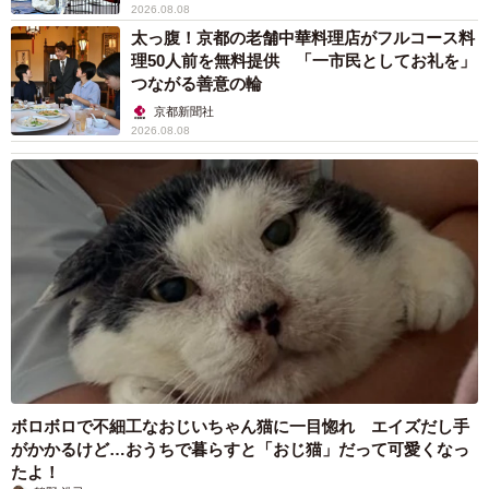
2026.08.08
太っ腹！京都の老舗中華料理店がフルコース料
理50人前を無料提供 「一市民としてお礼を」
つながる善意の輪
京都新聞社
2026.08.08
ボロボロで不細工なおじいちゃん猫に一目惚れ エイズだし手
がかかるけど…おうちで暮らすと「おじ猫」だって可愛くなっ
たよ！