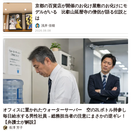
京都の百貨店が開催のお化け屋敷のお化けにモ
デルがいる 比叡山延暦寺の僧侶が語る伝説と
は
浅井 佳穂
2026.08.08
オフィスに置かれたウォーターサーバー 空の2Lボトル持参し
毎日給水する男性社員→総務担当者の注意にまさかの逆ギレ！
【弁護士が解説】
長澤 芳子