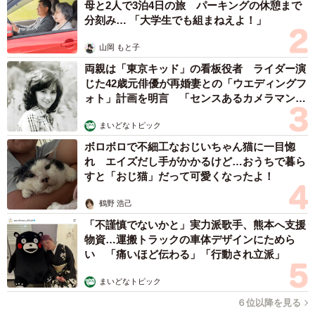
母と2人で3泊4日の旅 パーキングの休憩まで
分刻み… 「大学生でも組まねえよ！」
山岡 もと子
両親は「東京キッド」の看板役者 ライダー演
じた42歳元俳優が再婚妻との「ウエディングフ
ォト」計画を明言 「センスあるカメラマン求
む」
まいどなトピック
ボロボロで不細工なおじいちゃん猫に一目惚
れ エイズだし手がかかるけど…おうちで暮ら
すと「おじ猫」だって可愛くなったよ！
鶴野 浩己
「不謹慎でないかと」実力派歌手、熊本へ支援
物資…運搬トラックの車体デザインにためら
い 「痛いほど伝わる」「行動され立派」
まいどなトピック
６位以降を見る