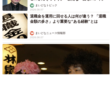
まいどなトピック
2026.08.07
退職金を運用に回せる人は何が違う？ 「退職
金額の多さ」より重要な“ある経験”とは
まいどなニュース情報部
2026.08.07
「火事以来10カ月ぶり」全焼した自宅訪れた林家ぺー 内装も
壁も取り払われスケルトン状態の部屋に呆然