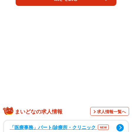
めて主演を務めた映画「ハピネス」で、瑞々しい存在感を
放った。
この日は、モデルを務めた「クロックス」のキャンペーン
写真や動画を投稿。「このクリスマス、特別なあの人へ心
温まるギフトを」として、遊園地で莉子さんと楽しむデー
トストーリー。手を繋いで歩いたり、メリーゴーランドに
一緒に乗ったり、オリジナルにカスタマイズしたクロック
スをプレゼントし合ったり…と幸せあふれるカップル風の
映像を投稿。オフショットでは愛流さんの全身ショットも
あり、スタイルの良さが際立つ1枚となっている。
まいどなの求人情報
求人情報一覧へ
「医療事務」パート/診療所・クリニック
NEW