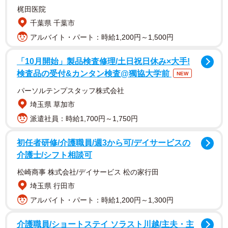
梶田医院
千葉県 千葉市
アルバイト・パート：時給1,200円～1,500円
「10月開始」製品検査修理/土日祝日休み×大手!
検査品の受付&カンタン検査@獨協大学前
NEW
来年3月5日には初の写真集も発売するといい、海でサーフ
パーソルテンプスタッフ株式会社
ィンする撮影も行ったそう。「20歳から21歳のメモリアル
埼玉県 草加市
の瞬間がたくさん詰まっています」とアピールしている。
派遣社員：時給1,700円～1,750円
初任者研修/介護職員/週3から可/デイサービスの
介護士/シフト相談可
松崎商事 株式会社/デイサービス 松の家行田
埼玉県 行田市
アルバイト・パート：時給1,200円～1,300円
介護職員/ショートステイ ソラスト川越/主夫・主