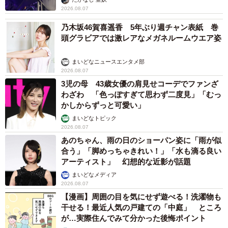
2026.08.07
乃木坂46賀喜遥香 5年ぶり週チャン表紙 巻
頭グラビアでは激レアなメガネルームウエア姿
まいどなニュースエンタメ部
2026.08.07
3児の母 43歳女優の肩見せコーデでファンざ
わざわ 「色っぽすぎて思わず二度見」「むっ
かしからずっと可愛い」
まいどなトピック
2026.08.07
あのちゃん、雨の日のショーパン姿に「雨が似
合う」「脚めっちゃきれい！」「水も滴る良い
アーティスト」 幻想的な近影が話題
まいどなメディア
2026.08.07
【漫画】周囲の目を気にせず遊べる！洗濯物も
干せる！最近人気の戸建ての「中庭」 ところ
が…実際住んでみて分かった後悔ポイント