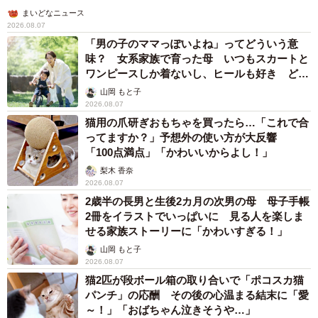
まいどなニュース
2026.08.07
「男の子のママっぽいよね」ってどういう意
味？ 女系家族で育った母 いつもスカートと
ワンピースしか着ないし、ヒールも好き どの
へんが…
山岡 もと子
2026.08.07
猫用の爪研ぎおもちゃを買ったら…「これで合
ってますか？」予想外の使い方が大反響
「100点満点」「かわいいからよし！」
梨木 香奈
2026.08.07
2歳半の長男と生後2カ月の次男の母 母子手帳
2冊をイラストでいっぱいに 見る人を楽しま
せる家族ストーリーに「かわいすぎる！」
山岡 もと子
2026.08.07
猫2匹が段ボール箱の取り合いで「ポコスカ猫
パンチ」の応酬 その後の心温まる結末に「愛
～！」「おばちゃん泣きそうや…」