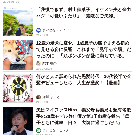
2026.08.08
「我慢できず」村上佳菜子、イケメン夫と全力
ハグ「可愛いふたり」「素敵なご夫婦」
まいどなメディア
2026.08.08
12歳の愛犬に変化 1歳息子の膝で甘える初め
て見せる姿に反響 これまで「見守る立場」だ
ったのに…「頭ポンポンが愛に満ちている」
「尊…」
梨木 香奈
2026.08.08
何かと人に舐められた黒髪時代 30代後半で金
髪デビューしたら…人生が激変！【漫画】
海川 まこと
2026.08.08
夫はマイファスHiro、義父母も義兄も超有名歌
手の28歳モデル兼俳優が第1子出産を報告「母
子ともに健康…日々、大切に過ごしたい」
まいどなトピック