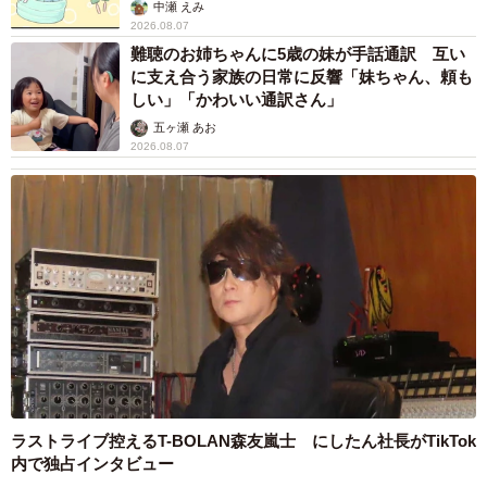
中瀬 えみ
2026.08.07
難聴のお姉ちゃんに5歳の妹が手話通訳 互い
に支え合う家族の日常に反響「妹ちゃん、頼も
しい」「かわいい通訳さん」
五ヶ瀬 あお
2026.08.07
ラストライブ控えるT-BOLAN森友嵐士 にしたん社長がTikTok
内で独占インタビュー