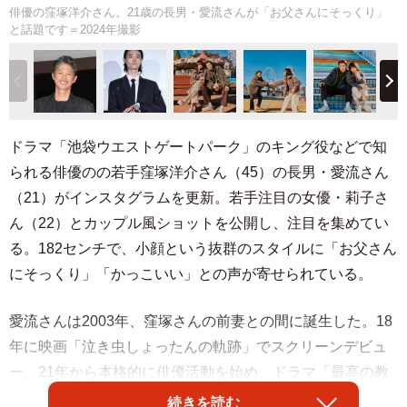
俳優の窪塚洋介さん。21歳の長男・愛流さんが「お父さんにそっくり」
と話題です＝2024年撮影
ドラマ「池袋ウエストゲートパーク」のキング役などで知
られる俳優のの若手窪塚洋介さん（45）の長男・愛流さん
（21）がインスタグラムを更新。若手注目の女優・莉子さ
ん（22）とカップル風ショットを公開し、注目を集めてい
る。182センチで、小顔という抜群のスタイルに「お父さん
にそっくり」「かっこいい」との声が寄せられている。
愛流さんは2003年、窪塚さんの前妻との間に誕生した。18
年に映画「泣き虫しょったんの軌跡」でスクリーンデビュ
ー。21年から本格的に俳優活動を始め、ドラマ「最高の教
師1年後、私は生徒に■された」などに出演。今年5月には初
続きを読む