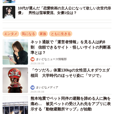
10代が選んだ「恋愛映画の主人公になって欲しい次世代俳
優」 男性は窪塚愛流、女優1位は？
エンタメ
気になる
家族
ともに生きる
ネット通販で「運営者情報」を見る人は約8
割 信頼できるサイト・怪しいサイトの判断基
準とは？
まいどなニュース情報部
2026.08.08
「ウソだろ」体重130kgの女性芸人オダウエダ
植田 大学時代のほっそり姿に「マジで」
まいどなメディア
2026.08.08
熊本地震でペット同伴の避難を諦める人に胸を
痛め… 被災ペットの受け入れ先をアプリに表
示する「動物避難所マップ」が始動