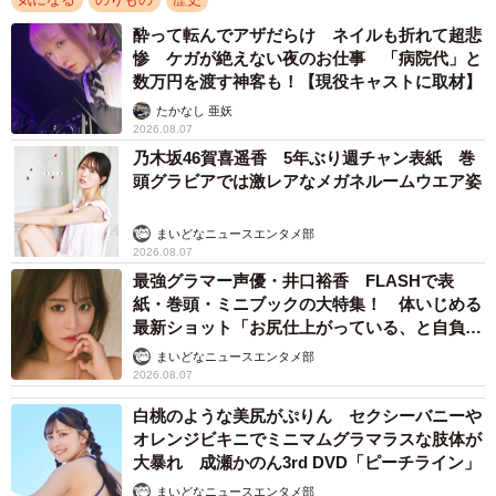
酔って転んでアザだらけ ネイルも折れて超悲
惨 ケガが絶えない夜のお仕事 「病院代」と
数万円を渡す神客も！【現役キャストに取材】
たかなし 亜妖
2026.08.07
乃木坂46賀喜遥香 5年ぶり週チャン表紙 巻
頭グラビアでは激レアなメガネルームウエア姿
まいどなニュースエンタメ部
2026.08.07
最強グラマー声優・井口裕香 FLASHで表
紙・巻頭・ミニブックの大特集！ 体いじめる
最新ショット「お尻仕上がっている、と自負し
ています」「いくつになっても理想の身体でい
まいどなニュースエンタメ部
たい」
2026.08.07
白桃のような美尻がぷりん セクシーバニーや
オレンジビキニでミニマムグラマラスな肢体が
大暴れ 成瀬かのん3rd DVD「ピーチライン」
まいどなニュースエンタメ部