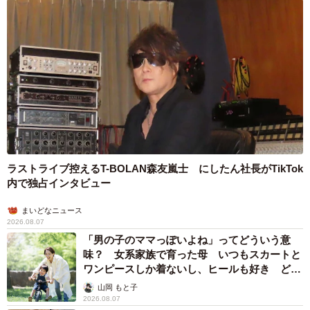
ラストライブ控えるT-BOLAN森友嵐士 にしたん社長がTikTok
内で独占インタビュー
まいどなニュース
2026.08.07
「男の子のママっぽいよね」ってどういう意
味？ 女系家族で育った母 いつもスカートと
ワンピースしか着ないし、ヒールも好き どの
へんが…
山岡 もと子
2026.08.07