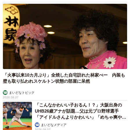
「火事以来10カ月ぶり」全焼した自宅訪れた林家ぺー 内装も
壁も取り払われスケルトン状態の部屋に呆然
まいどなトピック
2026.08.07
「こんなかわいい子おるん！？」大阪出身の
UHB26歳アナが話題…父は元プロ野球選手
「アイドルさんよりかわいい」「めちゃ爽や
か」
まいどなメディア
2026.08.07