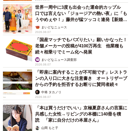
世界一周中に3度も出会った運命的カップル
口では言えない「ジョージアの熱い夜」に「も
うやめぇや！」藤井が猛ツッコミ連発【新婚さ
ん】
まいどなニュース
2026.08.07
「国産マッチでもバズりたい」願いかなった！
老舗メーカーの投稿が4100万再生 他業種も
続々相乗りでミーム化へ発展
まいどなニュース調査部
2026.08.07
「即座に案内することが不可能です」レストラ
ンの入り口に大きな注意書き オートリザーブ
からの予約を拒否するお断りに賛同者続々
中将 タカノリ
2026.08.07
「本は買うだけでいい」京極夏彦さんの言葉に
共感した女性→リビングの本棚に140冊を積
読 「家に自分だけの本屋さん」
山岡 もと子