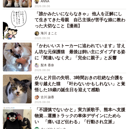
ANNA
2026.08.06
「誰かみたいにならなきゃ」 他人を正解にし
て生きてきた母親 自己主張が苦手な娘に教わ
った大切なこと【漫画】
海川 まこと
2026.08.06
「かわいいストーカーに追われています」甘え
ん坊な元保護猫 最後は飼い主にダイブする姿
に「間違いなく犬」「完全に親子」と反響
梨木 香奈
2026.08.06
がんと片目の失明、3時間おきの壮絶な介護を
乗り越えた猫 「叶わないかもしれない」と覚
悟した19歳の誕生日を迎えて感動
古川 諭香
2026.08.06
「不謹慎でないかと」実力派歌手、熊本へ支援
物資…運搬トラックの車体デザインにためら
い 「痛いほど伝わる」「行動され立派」