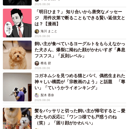
2026.08.06
「明日ひま？」 知り合いから唐突なメッセー
ジ 用件次第で断ることもできる賢い返信文と
は？【漫画】
海川 まこと
2026.08.06
飼い主が食べているヨーグルトをもらえなかっ
た犬さん、爆裂に拗ねた顔がかわいすぎ「鼻息
フスフス」「反則レベル」
椎名 碧
2026.08.06
コガネムシを見つめる猫とパパ、偶然生まれた
神々しい構図が「宗教画のよう」と話題 「尊
い」「ていうかライオンキング」
梨木 香奈
2026.08.06
髪をバッサリと切った飼い主が帰宅すると→愛
犬たちの反応に「ワンコ様でも戸惑うのね
（笑）」「困り顔がかわいい」