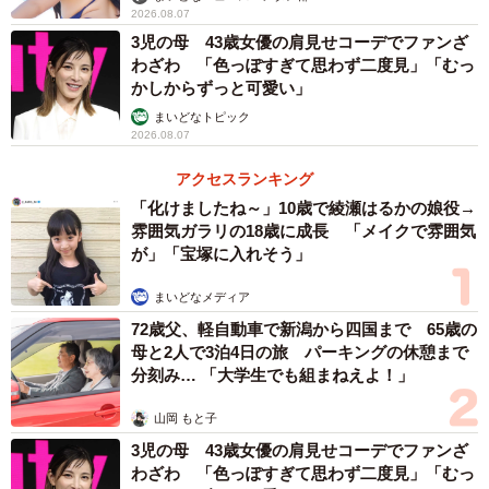
2026.08.07
3児の母 43歳女優の肩見せコーデでファンざ
わざわ 「色っぽすぎて思わず二度見」「むっ
かしからずっと可愛い」
まいどなトピック
2026.08.07
アクセスランキング
「化けましたね～」10歳で綾瀬はるかの娘役→
雰囲気ガラリの18歳に成長 「メイクで雰囲気
が」「宝塚に入れそう」
まいどなメディア
72歳父、軽自動車で新潟から四国まで 65歳の
母と2人で3泊4日の旅 パーキングの休憩まで
分刻み… 「大学生でも組まねえよ！」
山岡 もと子
3児の母 43歳女優の肩見せコーデでファンざ
わざわ 「色っぽすぎて思わず二度見」「むっ