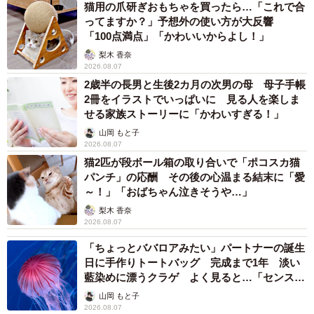
猫用の爪研ぎおもちゃを買ったら…「これで合
ってますか？」予想外の使い方が大反響
「100点満点」「かわいいからよし！」
梨木 香奈
2026.08.07
2歳半の長男と生後2カ月の次男の母 母子手帳
2冊をイラストでいっぱいに 見る人を楽しま
せる家族ストーリーに「かわいすぎる！」
山岡 もと子
2026.08.07
猫2匹が段ボール箱の取り合いで「ポコスカ猫
パンチ」の応酬 その後の心温まる結末に「愛
～！」「おばちゃん泣きそうや…」
梨木 香奈
2026.08.07
「ちょっとババロアみたい」パートナーの誕生
日に手作りトートバッグ 完成まで1年 淡い
藍染めに漂うクラゲ よく見ると…「センスす
ごい」
山岡 もと子
2026.08.07