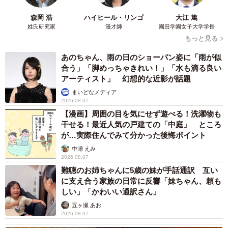
森岡 浩
ハイヒール・リンゴ
大江 篤
姓氏研究家
漫才師
園田学園女子大学学長
もっと見る
あのちゃん、雨の日のショーパン姿に「雨が似
合う」「脚めっちゃきれい！」「水も滴る良い
アーティスト」 幻想的な近影が話題
まいどなメディア
2026.08.07
【漫画】周囲の目を気にせず遊べる！洗濯物も
干せる！最近人気の戸建ての「中庭」 ところ
が…実際住んでみて分かった後悔ポイント
中瀬 えみ
2026.08.07
難聴のお姉ちゃんに5歳の妹が手話通訳 互い
に支え合う家族の日常に反響「妹ちゃん、頼も
しい」「かわいい通訳さん」
五ヶ瀬 あお
2026.08.07