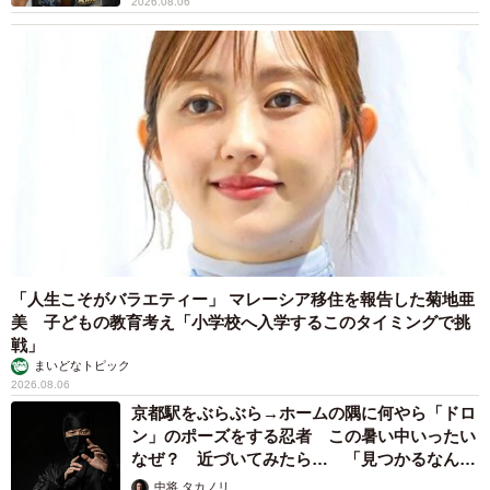
2026.08.06
「人生こそがバラエティー」 マレーシア移住を報告した菊地亜
美 子どもの教育考え「小学校へ入学するこのタイミングで挑
戦」
まいどなトピック
2026.08.06
京都駅をぶらぶら→ホームの隅に何やら「ドロ
ン」のポーズをする忍者 この暑い中いったい
なぜ？ 近づいてみたら… 「見つかるなんて
未熟」
中将 タカノリ