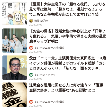
【漫画】大学生息子の「頼れる彼氏」っぷりを
見て母は絶句 「起きなよ、遅刻するよ」っ
て…あなた毎朝私が起こしてますけど？笑
松波 穂乃圭
2026.08.07
【お盆の帰省】既婚女性の半数以上が「日常よ
り疲れる」 気遣いや準備で深まる夫婦の温度
感ギャップ鮮明に
まいどなニュース情報部
2026.08.07
父は「エミー賞」主演男優賞の真田広之 31歳
イケメン俳優が長髪ヒゲのワイルド近影「ガチ
ヒロさんそっくり」「新たな一面もステキ」
まいどなトピック
2026.08.07
退職金を運用に回せる人は何が違う？ 「退職
金額の多さ」より重要な“ある経験”とは
まいどなニュース情報部
2026.08.07