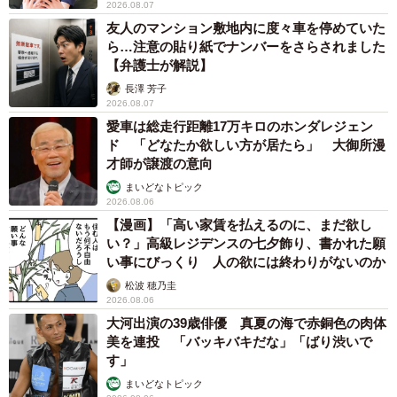
2026.08.07
友人のマンション敷地内に度々車を停めていた
ら…注意の貼り紙でナンバーをさらされました
【弁護士が解説】
長澤 芳子
2026.08.07
愛車は総走行距離17万キロのホンダレジェン
ド 「どなたか欲しい方が居たら」 大御所漫
才師が譲渡の意向
まいどなトピック
2026.08.06
【漫画】「高い家賃を払えるのに、まだ欲し
い？」高級レジデンスの七夕飾り、書かれた願
い事にびっくり 人の欲には終わりがないのか
松波 穂乃圭
2026.08.06
大河出演の39歳俳優 真夏の海で赤銅色の肉体
美を連投 「バッキバキだな」「ばり渋いで
す」
まいどなトピック