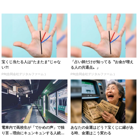
宝くじ当たる人は“たまたま”じゃな
「占い師だけが知ってる〝お金が増え
い?!
る人の共通点〟」
PR(合同会社デジタルファーム )
PR(合同会社デジタルファーム )
電車内で高校生が「でかめの声」で独
あなたの金運はどう？宝くじに縁があ
り言→理由にキュンキュンする人続出
る時、金運はこう変わる