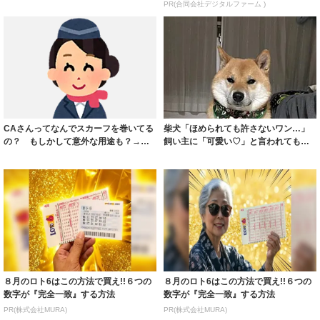
「ちょうどい...
PR(合同会社デジタルファーム )
CAさんってなんでスカーフを巻いてる
柴犬「ほめられても許さないワン…」
の？ もしかして意外な用途も？→知
飼い主に「可愛い♡」と言われても静
られざる歴...
かに怒る柴犬...
８月のロト6はこの方法で買え!!６つの
８月のロト6はこの方法で買え!!６つの
数字が『完全一致』する方法
数字が『完全一致』する方法
PR(株式会社MURA)
PR(株式会社MURA)