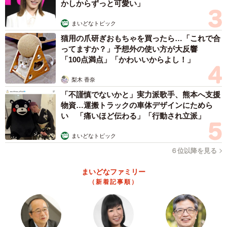
かしからずっと可愛い」
まいどなトピック
猫用の爪研ぎおもちゃを買ったら…「これで合
ってますか？」予想外の使い方が大反響
「100点満点」「かわいいからよし！」
梨木 香奈
「不謹慎でないかと」実力派歌手、熊本へ支援
物資…運搬トラックの車体デザインにためら
い 「痛いほど伝わる」「行動され立派」
まいどなトピック
６位以降を見る
まいどなファミリー
（新着記事順）