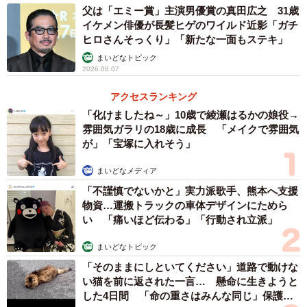
父は「エミー賞」主演男優賞の真田広之 31歳
イケメン俳優が長髪ヒゲのワイルド近影「ガチ
ヒロさんそっくり」「新たな一面もステキ」
まいどなトピック
2026.08.07
アクセスランキング
「化けましたね～」10歳で綾瀬はるかの娘役→
雰囲気ガラリの18歳に成長 「メイクで雰囲気
が」「宝塚に入れそう」
まいどなメディア
「不謹慎でないかと」実力派歌手、熊本へ支援
物資…運搬トラックの車体デザインにためら
い 「痛いほど伝わる」「行動され立派」
まいどなトピック
「そのままにしといてください」道路で動けな
い猫を前に返された一言… 懸命に生きようと
した4日間 「命の重さはみんな同じ」保護団