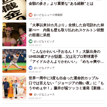
金額の多さ」より重要な“ある経験”とは
まいどなニュース情報部
2026.08.07
「火事以来10カ月ぶり」全焼した自宅訪れた林
家ぺー 内装も壁も取り払われスケルトン状態
の部屋に呆然
まいどなトピック
2026.08.07
「こんなかわいい子おるん！？」大阪出身の
UHB26歳アナが話題…父は元プロ野球選手
「アイドルさんよりかわいい」「めちゃ爽や
か」
まいどなメディア
2026.08.07
世界一周中に3度も出会った運命的カップル
口では言えない「ジョージアの熱い夜」に「も
うやめぇや！」藤井が猛ツッコミ連発【新婚さ
ん】
まいどなニュース
2026.08.07