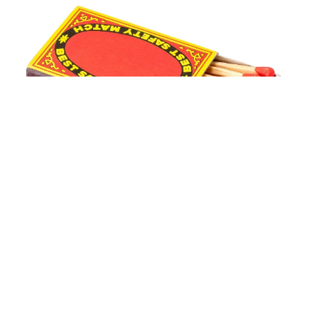
「国産マッチでもバズりたい」願いかなった！老舗メーカーの
投稿が4100万再生 他業種も続々相乗りでミーム化へ発展
まいどなニュース調査部
2026.08.07
「即座に案内することが不可能です」レストラ
ンの入り口に大きな注意書き オートリザーブ
からの予約を拒否するお断りに賛同者続々
中将 タカノリ
2026.08.07