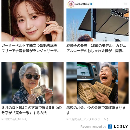
ガーターベルトで際立つ妖艶脚線美
紗栄子の長男 18歳のモデル、カジュ
フリーアナ森香澄がランジェリーモデ
アルコーデのおしゃれ近影が「両親の
ルに ｢PE...
いいとこ取...
８月のロト6はこの方法で買え!!６つの
老後のお金、今の金運でほぼ決まりま
数字が『完全一致』する方法
す
PR(株式会社MURA)
PR(合同会社デジタルファーム )
Recommended by