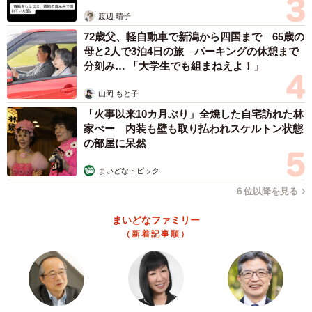
体代表の訴え
渡辺 晴子
72歳父、軽自動車で新潟から四国まで 65歳の
母と2人で3泊4日の旅 パーキングの休憩まで
分刻み… 「大学生でも組まねえよ！」
山岡 もと子
「火事以来10カ月ぶり」全焼した自宅訪れた林
家ぺー 内装も壁も取り払われスケルトン状態
の部屋に呆然
まいどなトピック
６位以降を見る
まいどなファミリー
（新着記事順）