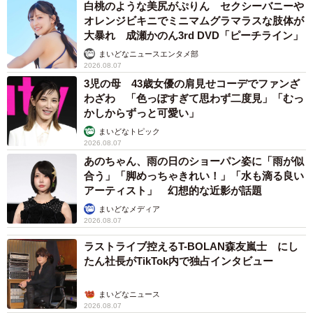
白桃のような美尻がぷりん セクシーバニーや
オレンジビキニでミニマムグラマラスな肢体が
大暴れ 成瀬かのん3rd DVD「ピーチライン」
まいどなニュースエンタメ部
2026.08.07
3児の母 43歳女優の肩見せコーデでファンざ
わざわ 「色っぽすぎて思わず二度見」「むっ
かしからずっと可愛い」
まいどなトピック
2026.08.07
あのちゃん、雨の日のショーパン姿に「雨が似
合う」「脚めっちゃきれい！」「水も滴る良い
アーティスト」 幻想的な近影が話題
まいどなメディア
2026.08.07
ラストライブ控えるT-BOLAN森友嵐士 にし
たん社長がTikTok内で独占インタビュー
まいどなニュース
2026.08.07