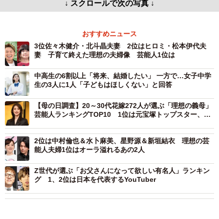
↓ スクロールで次の写真 ↓
おすすめニュース
3位佐々木健介・北斗晶夫妻 2位はヒロミ・松本伊代夫
妻 子育て終えた理想の夫婦像 芸能人1位は
中高生の6割以上「将来、結婚したい」 一方で…女子中学
生の3人に1人「子どもはほしくない」と回答
【母の日調査】20～30代花嫁272人が選ぶ「理想の義母」
芸能人ランキングTOP10 1位は元宝塚トップスター、理
由は？
2位は中村倫也＆水卜麻美、星野源＆新垣結衣 理想の芸
能人夫婦1位はオーラ溢れるあの2人
Z世代が選ぶ「お父さんになって欲しい有名人」ランキン
グ 1、2位は日本を代表するYouTuber