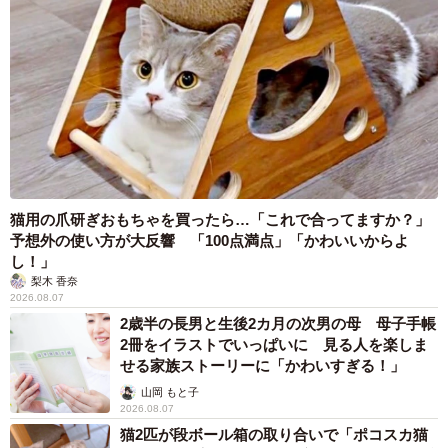
猫用の爪研ぎおもちゃを買ったら…「これで合ってますか？」
予想外の使い方が大反響 「100点満点」「かわいいからよ
し！」
梨木 香奈
2026.08.07
2歳半の長男と生後2カ月の次男の母 母子手帳
2冊をイラストでいっぱいに 見る人を楽しま
せる家族ストーリーに「かわいすぎる！」
山岡 もと子
2026.08.07
猫2匹が段ボール箱の取り合いで「ポコスカ猫