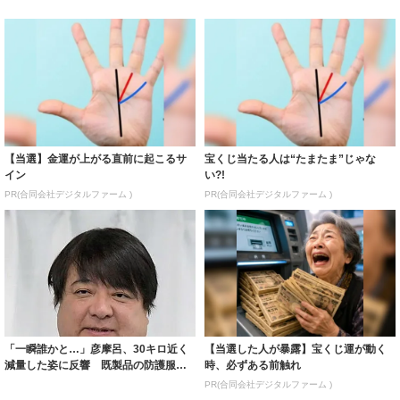
【当選】金運が上がる直前に起こるサ
宝くじ当たる人は“たまたま”じゃな
イン
い?!
PR(合同会社デジタルファーム )
PR(合同会社デジタルファーム )
「一瞬誰かと…」彦摩呂、30キロ近く
【当選した人が暴露】宝くじ運が動く
減量した姿に反響 既製品の防護服が
時、必ずある前触れ
着られると...
PR(合同会社デジタルファーム )