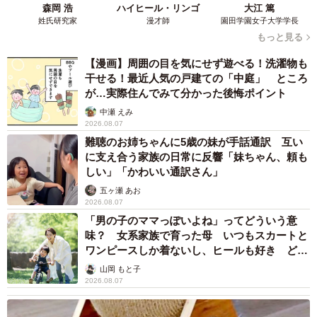
森岡 浩
ハイヒール・リンゴ
大江 篤
姓氏研究家
漫才師
園田学園女子大学学長
もっと見る
【漫画】周囲の目を気にせず遊べる！洗濯物も
干せる！最近人気の戸建ての「中庭」 ところ
が…実際住んでみて分かった後悔ポイント
中瀬 えみ
2026.08.07
難聴のお姉ちゃんに5歳の妹が手話通訳 互い
に支え合う家族の日常に反響「妹ちゃん、頼も
しい」「かわいい通訳さん」
五ヶ瀬 あお
2026.08.07
「男の子のママっぽいよね」ってどういう意
味？ 女系家族で育った母 いつもスカートと
ワンピースしか着ないし、ヒールも好き どの
へんが…
山岡 もと子
2026.08.07