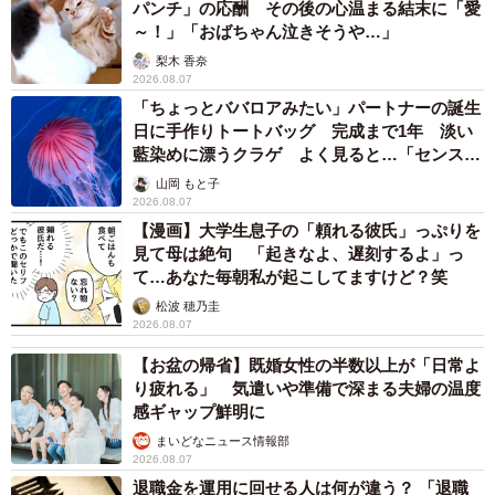
パンチ」の応酬 その後の心温まる結末に「愛
～！」「おばちゃん泣きそうや…」
梨木 香奈
2026.08.07
「ちょっとババロアみたい」パートナーの誕生
日に手作りトートバッグ 完成まで1年 淡い
藍染めに漂うクラゲ よく見ると…「センスす
ごい」
山岡 もと子
2026.08.07
【漫画】大学生息子の「頼れる彼氏」っぷりを
見て母は絶句 「起きなよ、遅刻するよ」っ
て…あなた毎朝私が起こしてますけど？笑
松波 穂乃圭
2026.08.07
【お盆の帰省】既婚女性の半数以上が「日常よ
り疲れる」 気遣いや準備で深まる夫婦の温度
感ギャップ鮮明に
まいどなニュース情報部
2026.08.07
退職金を運用に回せる人は何が違う？ 「退職