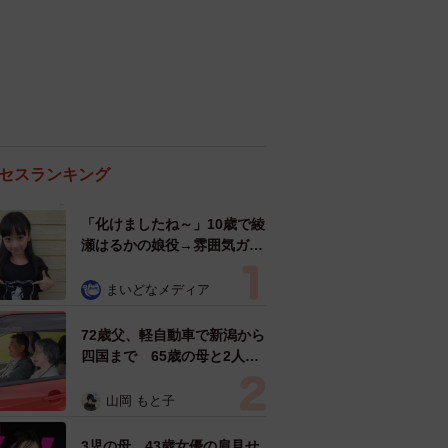
セスランキング
「化けましたね～」10歳で綾
瀬はるかの娘役→雰囲気ガラ
リの18歳に成長 「メイクで
雰囲気が」「宝塚に入れそ
まいどなメディア
う」
72歳父、軽自動車で新潟から
四国まで 65歳の母と2人で
3泊4日の旅 パーキングの休
憩まで分刻み… 「大学生で
山岡 もと子
も組まねえよ！」
3児の母 43歳女優の肩見せ