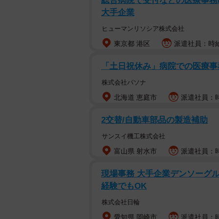
総合病院で受付などの医療事務/
大手企業
ヒューマンリソシア株式会社
東京都 港区
派遣社員：時給1
「土日祝休み」病院での医療
株式会社パソナ
北海道 恵庭市
派遣社員：時
2交替/自動車部品の製造補助
サンスイ機工株式会社
富山県 射水市
派遣社員：時給
現場事務 大手企業デンソーグル
経験でもOK
株式会社日輪
愛知県 岡崎市
派遣社員：時