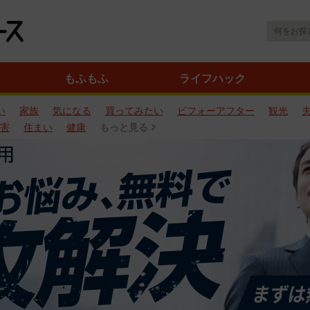
もふもふ
ライフハック
い
家族
気になる
買ってみたい
ビフォーアフター
観光
害
住まい
健康
もっと見る