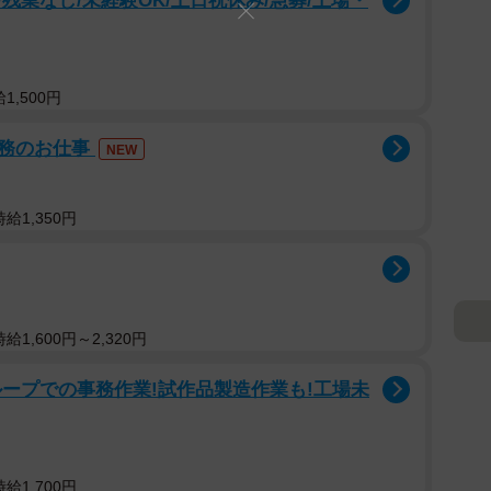
残業なし/未経験OK/土日祝休み/急募/上場・
,500円
事務のお仕事
NEW
給1,350円
1,600円～2,320円
ープでの事務作業!試作品製造作業も!工場未
給1,700円