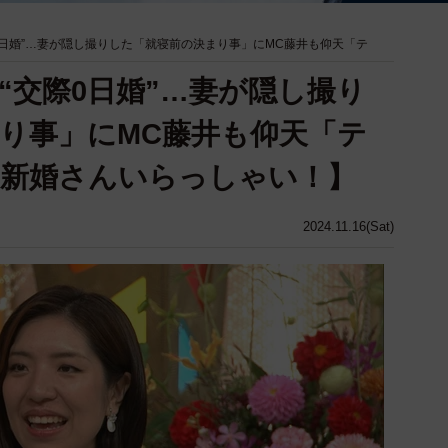
0日婚”…妻が隠し撮りした「就寝前の決まり事」にMC藤井も仰天「テ
“交際0日婚”…妻が隠し撮り
り事」にMC藤井も仰天「テ
【新婚さんいらっしゃい！】
2024.11.16(Sat)