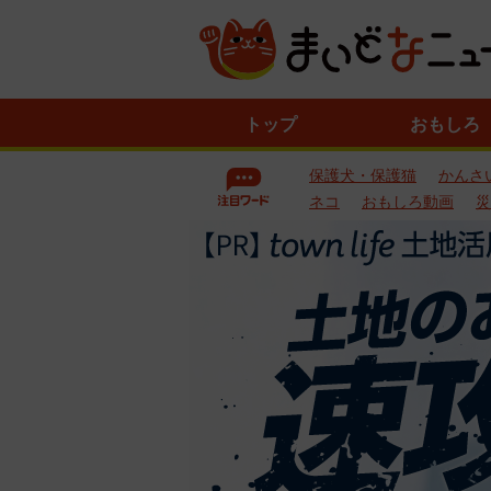
ニ
トップ
おもしろ
ュ
ー
保護犬・保護猫
かんさ
ス
一
ネコ
おもしろ動画
災
覧