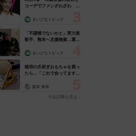
コーデでファンざわざわ
「色っぽすぎて思わず二度
見」「むっかしからずっと可
まいどなトピック
愛い」
「不謹慎でないかと」実力派
歌手、熊本へ支援物資…運搬
トラックの車体デザインにた
めらい 「痛いほど伝わる」
まいどなトピック
「行動され立派」
猫用の爪研ぎおもちゃを買っ
たら…「これで合ってます
か？」予想外の使い方が大反
響 「100点満点」「かわい
梨木 香奈
いからよし！」
６位以降を見る