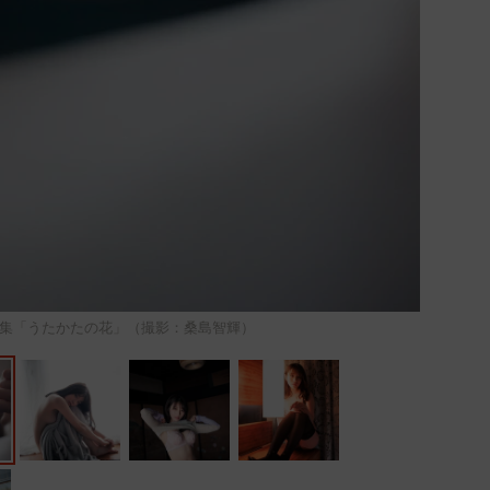
集「うたかたの花」（撮影：桑島智輝）