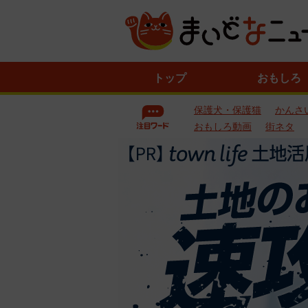
ニ
トップ
おもしろ
ュ
ー
保護犬・保護猫
かんさ
ス
一
おもしろ動画
街ネタ
覧