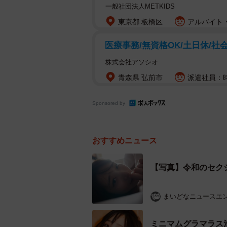
一般社団法人METKIDS
東京都 板橋区
アルバイト・
医療事務/無資格OK/土日休/社
株式会社アソシオ
青森県 弘前市
派遣社員：時給
Sponsored by
おすすめニュース
【写真】令和のセク
まいどなニュースエ
ミニマムグラマラス