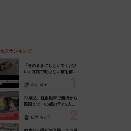
セスランキング
「そのままにしといてくださ
い」道路で動けない猫を前に
返された一言… 懸命に生き
ようとした4日間 「命の重
渡辺 晴子
さはみんな同じ」保護団体代
表の訴え
72歳父、軽自動車で新潟から
四国まで 65歳の母と2人で
3泊4日の旅 パーキングの休
憩まで分刻み… 「大学生で
山岡 もと子
も組まねえよ！」
83歳父が骨折で入院 ３カ月