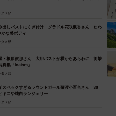
ンタメ部
み出しバストにくぎ付け グラドル花咲楓香さん たわ
やかな美ボディ
ンタメ部
星・榎原依那さん 大胆バストが横からあらわに 衝撃
集「Inaism」
ンタメ部
イスペックすぎるラウンドガール藤渡小百合さん 30
ビキニや純白ランジェリー
ンタメ部