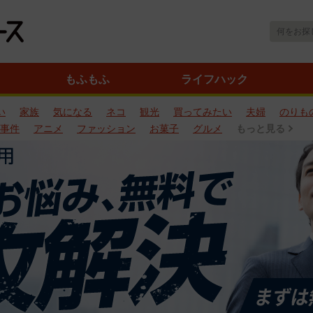
もふもふ
ライフハック
い
家族
気になる
ネコ
観光
買ってみたい
夫婦
のりも
事件
アニメ
ファッション
お菓子
グルメ
もっと見る