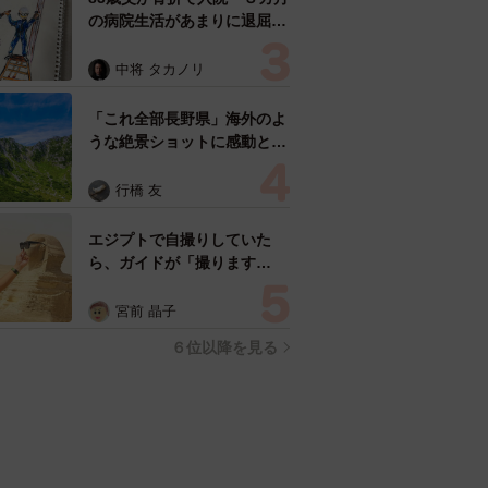
の病院生活があまりに退屈で
「画用紙と色鉛筆持ってこ
い！」→スケッチブックを見
中将 タカノリ
た家族が仰天「これ、売れま
すよ…」
「これ全部長野県」海外のよ
うな絶景ショットに感動と反
響「離れてからいいところだ
ったんだって気づいた」
行橋 友
エジプトで自撮りしていた
ら、ガイドが「撮ります
よ！」→ノリノリでポーズを
取っていたら……スマホを返
宮前 晶子
してもらえない 「日本人は
６位以降を見る
カモ代表かも」「私は6時間
で3万円払った」