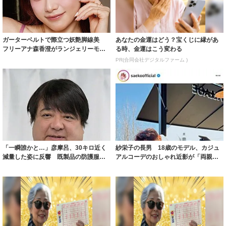
ガーターベルトで際立つ妖艶脚線美
あなたの金運はどう？宝くじに縁があ
フリーアナ森香澄がランジェリーモデ
る時、金運はこう変わる
ルに ｢PE...
PR(合同会社デジタルファーム )
「一瞬誰かと…」彦摩呂、30キロ近く
紗栄子の長男 18歳のモデル、カジュ
減量した姿に反響 既製品の防護服が
アルコーデのおしゃれ近影が「両親の
着られると...
いいとこ取...