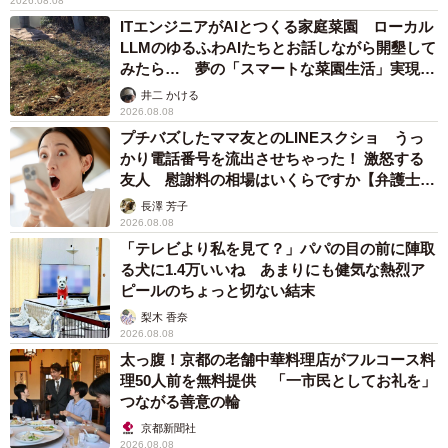
2026.08.08
ITエンジニアがAIとつくる家庭菜園 ローカル
LLMのゆるふわAIたちとお話しながら開墾して
みたら… 夢の「スマートな菜園生活」実現な
るか
井二 かける
2026.08.08
プチバズしたママ友とのLINEスクショ うっ
かり電話番号を流出させちゃった！ 激怒する
友人 慰謝料の相場はいくらですか【弁護士が
解説】
長澤 芳子
2026.08.08
「テレビより私を見て？」パパの目の前に陣取
る犬に1.4万いいね あまりにも健気な熱烈ア
ピールのちょっと切ない結末
梨木 香奈
2026.08.08
太っ腹！京都の老舗中華料理店がフルコース料
理50人前を無料提供 「一市民としてお礼を」
つながる善意の輪
京都新聞社
2026.08.08