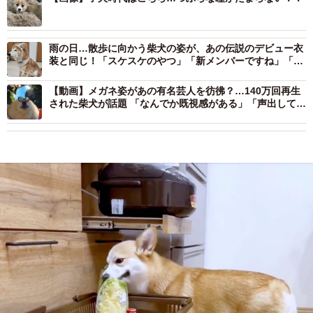
雨の日…散歩に向かう柴犬の姿が、あの伝説のデビュー衣
装と同じ！「スケスケのやつ」「新メンバーですね」「デ
ビュー曲『SHIBAINU』｣
【動画】メガネ姿があの有名芸人を彷彿？…140万回再生
された柴犬が話題 「なんでか既視感がある」「声出して笑
った」