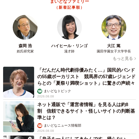
まいどなファミリー
（新着記事順）
森岡 浩
ハイヒール・リンゴ
大江 篤
姓氏研究家
漫才師
園田学園女子大学学長
もっと見る
「だんだん時代劇俳優みたく…」国民的バンド
の55歳ボーカリスト 競馬界の57歳レジェンド
らとの「夏祭り満喫ショット」に驚きの声続々
まいどなトピック
2026.08.08
ネット通販で「運営者情報」を見る人は約8
割 信頼できるサイト・怪しいサイトの判断基
準とは？
まいどなニュース情報部
2026.08.08
「息子を一人にしてきたんです、帰らない