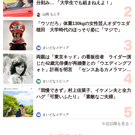
分刻み… 「大学生でも組まねえよ！」
山岡 もと子
「ウソだろ」体重130kgの女性芸人オダウエダ
植田 大学時代のほっそり姿に「マジで」
まいどなメディア
両親は「東京キッド」の看板役者 ライダー演
じた42歳元俳優が再婚妻との「ウエディングフ
ォト」計画を明言 「センスあるカメラマン求
む」
まいどなトピック
「我慢できず」村上佳菜子、イケメン夫と全力
ハグ「可愛いふたり」「素敵なご夫婦」
まいどなメディア
６位以降を見る