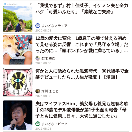
「我慢できず」村上佳菜子、イケメン夫と全力
ハグ「可愛いふたり」「素敵なご夫婦」
まいどなメディア
2026.08.08
12歳の愛犬に変化 1歳息子の膝で甘える初め
て見せる姿に反響 これまで「見守る立場」だ
ったのに…「頭ポンポンが愛に満ちている」
「尊…」
梨木 香奈
2026.08.08
何かと人に舐められた黒髪時代 30代後半で金
髪デビューしたら…人生が激変！【漫画】
海川 まこと
2026.08.08
夫はマイファスHiro、義父母も義兄も超有名歌
手の28歳モデル兼俳優が第1子出産を報告「母
子ともに健康…日々、大切に過ごしたい」
まいどなトピック
2026.08.08