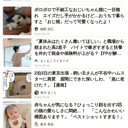
ボロボロで不細工なおじいちゃん猫に一目惚
れ エイズだし手がかかるけど…おうちで暮ら
すと「おじ猫」だって可愛くなったよ！
鶴野 浩己
2026.08.08
「夏休みはたくさん働いてほしい」と職場から
頼まれた高2息子 バイトで稼ぎすぎると扶養
を外れて税金や保険料が上がる？【FPが解
説】
もくもくライターズ
2026.08.08
2泊3日の東京出張→飼い主さんが不在中ハムス
ターに異変 眉間にできた深いしわ、「急に老
けた？」【漫画】
海川 まこと
2026.08.08
赤ちゃんが気になる？ひょっこり顔を出す2匹
の猫の愛らしさに悶絶…！ 「こんなかわいい
構図あります？」「ベストショットすぎる！」
梨木 香奈