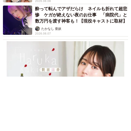
2026.08.08
酔って転んでアザだらけ ネイルも折れて超悲
惨 ケガが絶えない夜のお仕事 「病院代」と
数万円を渡す神客も！【現役キャストに取材】
たかなし 亜妖
2026.08.07
乃木坂46賀喜遥香 5年ぶり週チャン表紙 巻頭グラビアでは
激レアなメガネルームウエア姿
まいどなニュースエンタメ部