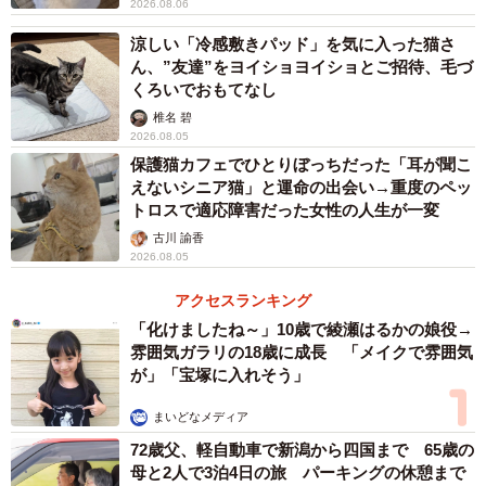
2026.08.06
涼しい「冷感敷きパッド」を気に入った猫さ
ん、”友達”をヨイショヨイショとご招待、毛づ
くろいでおもてなし
椎名 碧
2026.08.05
保護猫カフェでひとりぼっちだった「耳が聞こ
えないシニア猫」と運命の出会い→重度のペッ
トロスで適応障害だった女性の人生が一変
古川 諭香
2026.08.05
アクセスランキング
「化けましたね～」10歳で綾瀬はるかの娘役→
雰囲気ガラリの18歳に成長 「メイクで雰囲気
が」「宝塚に入れそう」
まいどなメディア
72歳父、軽自動車で新潟から四国まで 65歳の
母と2人で3泊4日の旅 パーキングの休憩まで