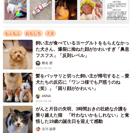
もふもふ
おもしろ
イヌ
飼い主が食べているヨーグルトをもらえなかっ
た犬さん、爆裂に拗ねた顔がかわいすぎ「鼻息
フスフス」「反則レベル」
椎名 碧
2026.08.06
髪をバッサリと切った飼い主が帰宅すると→愛
犬たちの反応に「ワンコ様でも戸惑うのね
（笑）」「困り顔がかわいい」
ANNA
2026.08.06
がんと片目の失明、3時間おきの壮絶な介護を
乗り越えた猫 「叶わないかもしれない」と覚
悟した19歳の誕生日を迎えて感動
古川 諭香