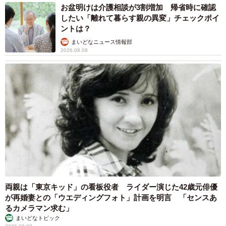
お盆明けは介護相談が3割増加 帰省時に確認
したい「離れて暮らす親の異変」チェックポイ
ントは？
まいどなニュース情報部
2026.08.08
両親は「東京キッド」の看板役者 ライダー演じた42歳元俳優
が再婚妻との「ウエディングフォト」計画を明言 「センスあ
るカメラマン求む」
まいどなトピック