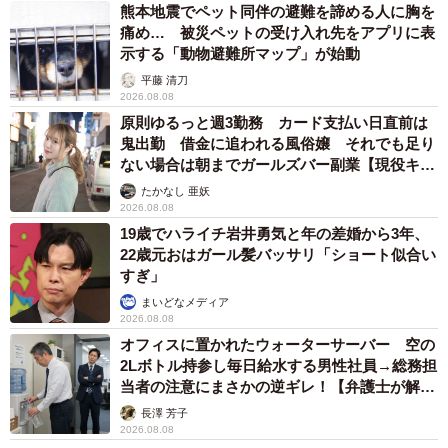
熊本地震でペット同伴の避難を諦める人に胸を
痛め… 被災ペットの受け入れ先をアプリに表
示する「動物避難所マップ」が始動
平藤 清刀
2026.08.08
原則ゆるっと週3勤務 カード支払い日直前は
鬼出勤 借金に追われる風俗嬢 それでも足り
ない場合は朝までガールズバー副業【現役キャ
ストに取材】
たかなし 亜妖
2026.08.08
19歳でハライチ岩井勇気と年の差婚から3年、
22歳元おはガール髪バッサリ「ショート似合い
すぎ」
まいどなメディア
2026.08.08
オフィスに置かれたウォーターサーバー 空の
2Lボトル持参し毎日給水する男性社員→総務担
当者の注意にまさかの逆ギレ！【弁護士が解
説】
長澤 芳子
2026.08.08