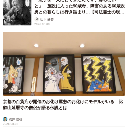
と」 施設に入った90歳母、障害のある60歳次
男との暮らしは行き詰まり…【司法書士の現場
から】
山下 静香
2026.08.08
京都の百貨店が開催のお化け屋敷のお化けにモデルがいる 比
叡山延暦寺の僧侶が語る伝説とは
浅井 佳穂
2026.08.08