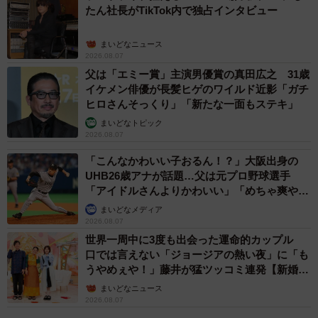
たん社長がTikTok内で独占インタビュー
まいどなニュース
2026.08.07
父は「エミー賞」主演男優賞の真田広之 31歳
イケメン俳優が長髪ヒゲのワイルド近影「ガチ
ヒロさんそっくり」「新たな一面もステキ」
まいどなトピック
この投稿をInstagramで見る
2026.08.07
鈴木奈々(@nana_suzuki79)がシェアした投稿
「こんなかわいい子おるん！？」大阪出身の
UHB26歳アナが話題…父は元プロ野球選手
「アイドルさんよりかわいい」「めちゃ爽や
か」
まいどなメディア
2026.08.07
世界一周中に3度も出会った運命的カップル
口では言えない「ジョージアの熱い夜」に「も
うやめぇや！」藤井が猛ツッコミ連発【新婚さ
ん】
まいどなニュース
2026.08.07