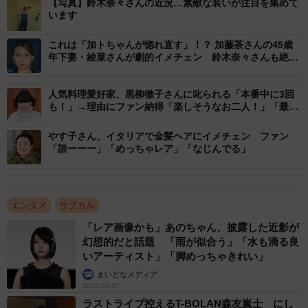
【写真】鈴木奈々さんの近況…素敵な装いが注目を集めて
はちゃんと飾っているんだなぁ〜」「ばあちゃんが一番の
います
ファンって素敵ですね」といったコメントも寄せられてい
ます。
これは「加トちゃんが惚れ直す」！？ 加藤茶さんの45歳
年下妻・綾菜さんが劇的イメチェン 鈴木奈々さんも絶賛
「なんか色気がすごい」
これまでに鈴木さんは「#敬老の日」とのハッシュタグを付
人気料理愛好家、黒柳徹子さんに叱られる「本番中に3回
けて、「おばぁちゃん家に遊びに行ってきたよー」とのメ
も！」→理由にファン納得「楽しそうなお二人！」「最
ッセージとともに、祖母との2ショット写真も投稿。その際
高」
に「私がポップティーンモデルの時、発売日にじぃちゃん
やす子さん、イタリアで金髪ヘアにイメチェン ファン
「誰ーーー」「めっちゃレア」「なじんでる」
がいつもコンビニに雑誌を買いに行ってくれてたの じぃ
ちゃんがギャル雑誌買ってるから店員さんがいつも不思議
そうに見てたんだって」と、祖父からも応援されていたエ
エンタメ
サブカル
ピソードを明かしていました。
「レア画像かも」あのちゃん、披露した近影が
幻想的だと話題 「雨が似合う」「水も滴る良
いアーティスト」「脚めっちゃきれい」
まいどなメディア
2026.08.07
ラストライブ控えるT-BOLAN森友嵐士 にし