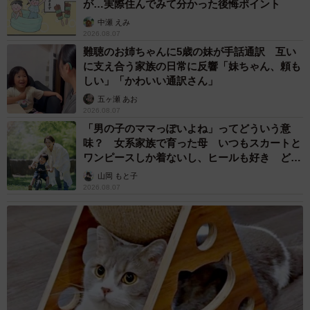
が…実際住んでみて分かった後悔ポイント
中瀬 えみ
2026.08.07
難聴のお姉ちゃんに5歳の妹が手話通訳 互い
に支え合う家族の日常に反響「妹ちゃん、頼も
しい」「かわいい通訳さん」
五ヶ瀬 あお
2026.08.07
「男の子のママっぽいよね」ってどういう意
味？ 女系家族で育った母 いつもスカートと
ワンピースしか着ないし、ヒールも好き どの
へんが…
山岡 もと子
2026.08.07