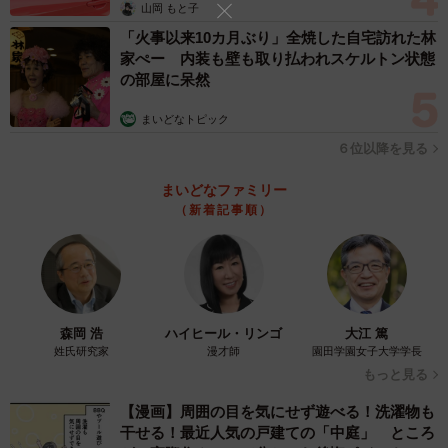
山岡 もと子
「火事以来10カ月ぶり」全焼した自宅訪れた林
家ぺー 内装も壁も取り払われスケルトン状態
の部屋に呆然
まいどなトピック
６位以降を見る
まいどなファミリー
（新着記事順）
森岡 浩
ハイヒール・リンゴ
大江 篤
姓氏研究家
漫才師
園田学園女子大学学長
もっと見る
【漫画】周囲の目を気にせず遊べる！洗濯物も
干せる！最近人気の戸建ての「中庭」 ところ