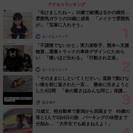
アクセスランキング
「化けましたね～」10歳で綾瀬はるかの娘役→
雰囲気ガラリの18歳に成長 「メイクで雰囲気
が」「宝塚に入れそう」
まいどなメディア
「不謹慎でないかと」実力派歌手、熊本へ支援
物資…運搬トラックの車体デザインにためら
い 「痛いほど伝わる」「行動され立派」
まいどなトピック
「そのままにしといてください」道路で動けな
い猫を前に返された一言… 懸命に生きようと
した4日間 「命の重さはみんな同じ」保護団
体代表の訴え
渡辺 晴子
72歳父、軽自動車で新潟から四国まで 65歳の
母と2人で3泊4日の旅 パーキングの休憩まで
分刻み… 「大学生でも組まねえよ！」