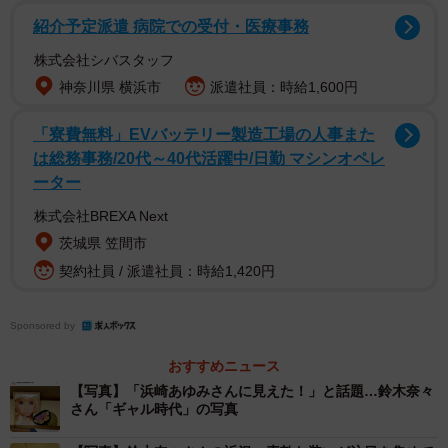
紹介予定派遣 病院での受付・医療事務
株式会社シバスタッフ
神奈川県 横浜市
派遣社員：時給1,600円
「寮費無料」EVバッテリー製造工場の人事また
は総務事務/20代～40代活躍中/日勤 マシンオペレ
ーター
2/9
株式会社BREXA Next
鈴木奈々さんのインスタグラム（＠nana_suzuki79）より
茨城県 笠間市
契約社員 / 派遣社員：時給1,420円
この投稿にファンからは「奈々ちゃんのギャル時代！可愛
い」「浜崎あゆみさんに見えました」「私も、あゆに見え
Sponsored by
たよ！素敵！可愛いねぇ～」といった声が続々と寄せられ
おすすめニュース
ています。
【写真】「浜崎あゆみさんに見えた！」と話題…鈴木奈々
さん「ギャル時代」の写真
さらに「こんな懐かしいギャル時代の写真をおばあちゃん