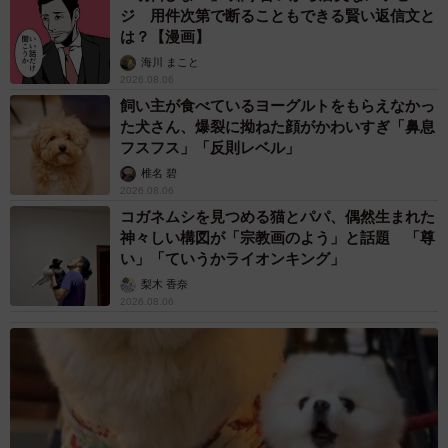
ジ 用件次第で断ることもできる賢い返信文と
は？【漫画】
海川 まこと
2026.08.06
飼い主が食べているヨーグルトをもらえなかっ
た犬さん、爆裂に拗ねた顔がかわいすぎ「鼻息
フスフス」「反則レベル」
椎名 碧
2026.08.06
コガネムシを見つめる猫とパパ、偶然生まれた
神々しい構図が「宗教画のよう」と話題 「尊
い」「ていうかライオンキング」
梨木 香奈
2026.08.06