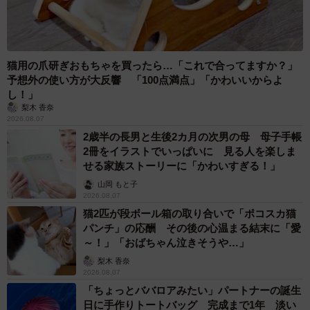
猫用の爪研ぎおもちゃを買ったら…「これで合ってますか？」
予想外の使い方が大反響 「100点満点」「かわいいからよ
し！」
梨木 香奈
2026.08.07
2歳半の長男と生後2カ月の次男の母 母子手帳
2冊をイラストでいっぱいに 見る人を楽しま
せる家族ストーリーに「かわいすぎる！」
山岡 もと子
2026.08.07
猫2匹が段ボール箱の取り合いで「ポコスカ猫
パンチ」の応酬 その後の心温まる結末に「愛
～！」「おばちゃん泣きそうや…」
梨木 香奈
2026.08.07
「ちょっとババロアみたい」パートナーの誕生
日に手作りトートバッグ 完成まで1年 淡い