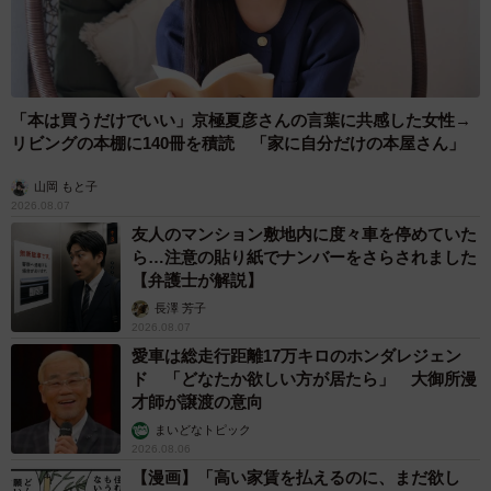
「本は買うだけでいい」京極夏彦さんの言葉に共感した女性→
リビングの本棚に140冊を積読 「家に自分だけの本屋さん」
山岡 もと子
2026.08.07
友人のマンション敷地内に度々車を停めていた
ら…注意の貼り紙でナンバーをさらされました
【弁護士が解説】
長澤 芳子
2026.08.07
愛車は総走行距離17万キロのホンダレジェン
ド 「どなたか欲しい方が居たら」 大御所漫
才師が譲渡の意向
まいどなトピック
2026.08.06
【漫画】「高い家賃を払えるのに、まだ欲し