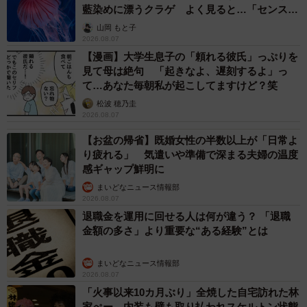
藍染めに漂うクラゲ よく見ると…「センスす
ごい」
山岡 もと子
2026.08.07
【漫画】大学生息子の「頼れる彼氏」っぷりを
見て母は絶句 「起きなよ、遅刻するよ」っ
て…あなた毎朝私が起こしてますけど？笑
松波 穂乃圭
2026.08.07
【お盆の帰省】既婚女性の半数以上が「日常よ
り疲れる」 気遣いや準備で深まる夫婦の温度
感ギャップ鮮明に
まいどなニュース情報部
2026.08.07
退職金を運用に回せる人は何が違う？ 「退職
金額の多さ」より重要な“ある経験”とは
まいどなニュース情報部
2026.08.07
「火事以来10カ月ぶり」全焼した自宅訪れた林
家ぺー 内装も壁も取り払われスケルトン状態