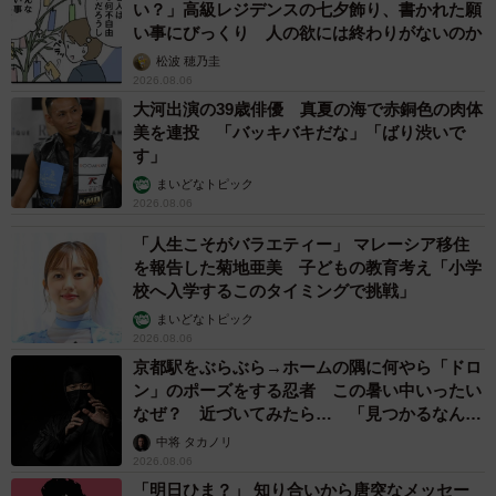
い？」高級レジデンスの七夕飾り、書かれた願
い事にびっくり 人の欲には終わりがないのか
松波 穂乃圭
2026.08.06
大河出演の39歳俳優 真夏の海で赤銅色の肉体
美を連投 「バッキバキだな」「ばり渋いで
す」
まいどなトピック
2026.08.06
「人生こそがバラエティー」 マレーシア移住
を報告した菊地亜美 子どもの教育考え「小学
校へ入学するこのタイミングで挑戦」
まいどなトピック
2026.08.06
京都駅をぶらぶら→ホームの隅に何やら「ドロ
ン」のポーズをする忍者 この暑い中いったい
なぜ？ 近づいてみたら… 「見つかるなんて
未熟」
中将 タカノリ
2026.08.06
「明日ひま？」 知り合いから唐突なメッセー