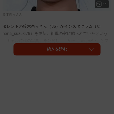
1/9
鈴木奈々さん
タレントの鈴木奈々さん（36）がインスタグラム（＠
nana_suzuki79）を更新。祖母の家に飾られていたという
「ギャル時代の写真」を公開し、「めっちゃ可愛い」とフ
ァンらの注目を集めています。
続きを読む
鈴木さんは「ばぁちゃん家に私のギャル時代の写真が飾っ
てあるの」とつづり、額縁に入った当時の写真をアップ。
金髪でギャルメイクをした自分の姿に「めちゃめちゃ懐か
しいなぁー」と振り返っていました。