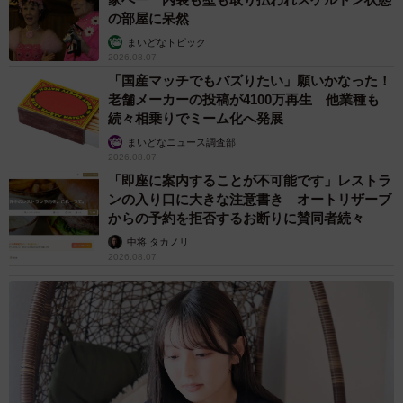
の部屋に呆然
まいどなトピック
2026.08.07
「国産マッチでもバズりたい」願いかなった！
老舗メーカーの投稿が4100万再生 他業種も
続々相乗りでミーム化へ発展
まいどなニュース調査部
2026.08.07
「即座に案内することが不可能です」レストラ
ンの入り口に大きな注意書き オートリザーブ
からの予約を拒否するお断りに賛同者続々
中将 タカノリ
2026.08.07