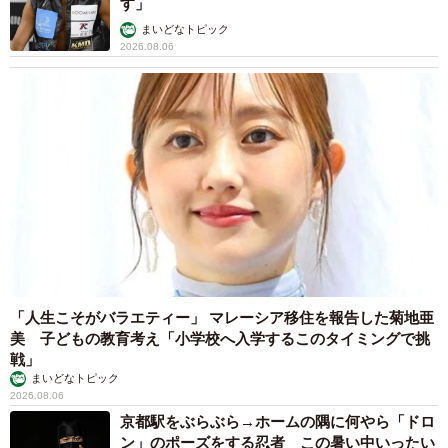
す」
まいどなトピック
2026.08.06
「人生こそがバラエティー」 マレーシア移住を報告した菊地亜
美 子どもの教育考え「小学校へ入学するこのタイミングで挑
戦」
まいどなトピック
2026.08.06
京都駅をぶらぶら→ホームの隅に何やら「ドロ
ン」のポーズをする忍者 この暑い中いったい