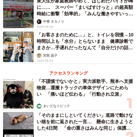
東大生が家庭教師やめて、はじめたバイトが噂
に…… スーパー「まいばすけっと」の超高額
時給に衝撃「効率的」「みんな働きやすいって
言ってる」
中将 タカノリ
2026.08.04
「お客さまのために…」と、トイレを我慢→10
時間以上も「水分」とらないまま 健康診断で
まさか…手遅れだったなんて「自分だけの話で
はなく、日本中で起きている問題では？」
宮前 晶子
2026.08.04
アクセスランキング
「不謹慎でないかと」実力派歌手、熊本へ支援
物資…運搬トラックの車体デザインにためら
い 「痛いほど伝わる」「行動され立派」
まいどなトピック
「そのままにしといてください」道路で動けな
い猫を前に返された一言… 懸命に生きようと
した4日間 「命の重さはみんな同じ」保護団
体代表の訴え