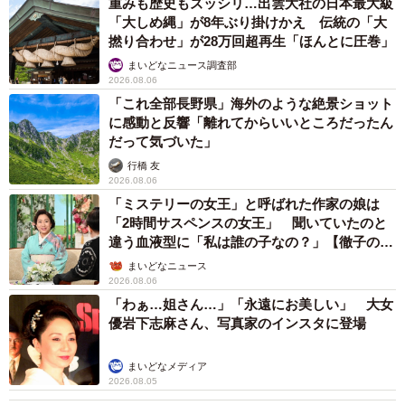
重みも歴史もズッシリ…出雲大社の日本最大級
「大しめ縄」が8年ぶり掛けかえ 伝統の「大
撚り合わせ」が28万回超再生「ほんとに圧巻」
まいどなニュース調査部
2026.08.06
「これ全部長野県」海外のような絶景ショット
に感動と反響「離れてからいいところだったん
だって気づいた」
行橋 友
2026.08.06
「ミステリーの女王」と呼ばれた作家の娘は
「2時間サスペンスの女王」 聞いていたのと
違う血液型に「私は誰の子なの？」【徹子の部
屋】
まいどなニュース
2026.08.06
「わぁ…姐さん…」「永遠にお美しい」 大女
優岩下志麻さん、写真家のインスタに登場
まいどなメディア
2026.08.05