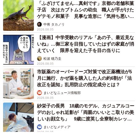
「ふざけてません…真剣です」京都の老舗和菓
子店 次はカブトムシの幼虫 職人が手がけた
ゲテモノ和菓子 見事な造形に「気持ち悪いく
らいリアル」
中将 タカノリ
2026.08.05
【漫画】中学受験のリアル「あの子、最近見な
いね」…御三家を目指していたはずの家庭が消
えていく 限界を迎えた子を目の当りに
松波 穂乃圭
2026.08.05
市販薬のオーバードーズ対策で改正薬機法が5
月に施行、かぜ薬を購入した人の約6割が「法
改正を認知」乱用防止の指定成分とは？
まいどなニュース情報部
2026.08.05
紗栄子の長男 18歳のモデル、カジュアルコー
デのおしゃれ近影が「両親のいいとこ取りの美
しいお顔立ち」 9歳に渡英し全寮制カレッジ
で学ぶ
まいどなメディア
2026.08.05