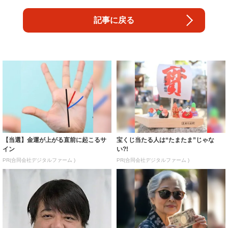
記事に戻る
【当選】金運が上がる直前に起こるサ
宝くじ当たる人は“たまたま”じゃな
イン
い?!
PR(合同会社デジタルファーム )
PR(合同会社デジタルファーム )