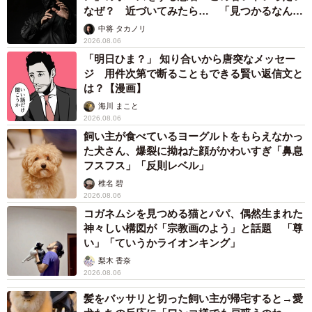
なぜ？ 近づいてみたら… 「見つかるなんて
未熟」
中将 タカノリ
2026.08.06
「明日ひま？」 知り合いから唐突なメッセー
ジ 用件次第で断ることもできる賢い返信文と
は？【漫画】
海川 まこと
2026.08.06
飼い主が食べているヨーグルトをもらえなかっ
た犬さん、爆裂に拗ねた顔がかわいすぎ「鼻息
フスフス」「反則レベル」
椎名 碧
2026.08.06
コガネムシを見つめる猫とパパ、偶然生まれた
神々しい構図が「宗教画のよう」と話題 「尊
い」「ていうかライオンキング」
梨木 香奈
2026.08.06
髪をバッサリと切った飼い主が帰宅すると→愛