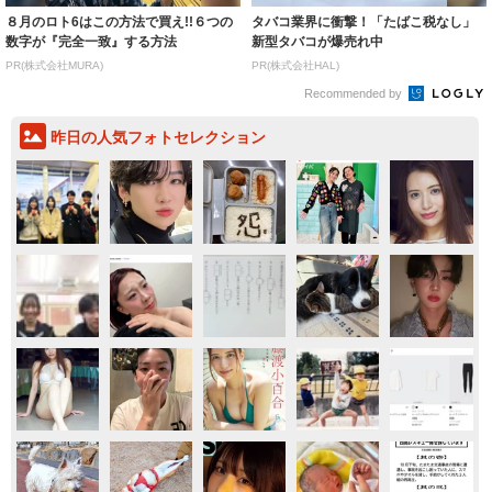
８月のロト6はこの方法で買え!!６つの
タバコ業界に衝撃！「たばこ税なし」
数字が『完全一致』する方法
新型タバコが爆売れ中
PR(株式会社MURA)
PR(株式会社HAL)
Recommended by
昨日の人気フォトセレクション