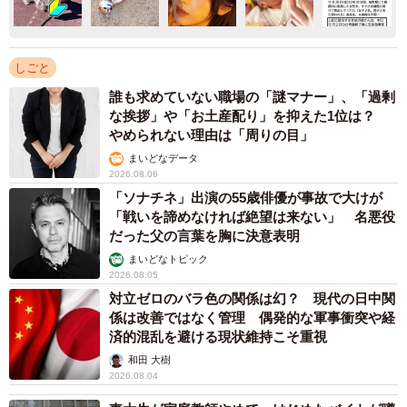
しごと
誰も求めていない職場の「謎マナー」、「過剰
な挨拶」や「お土産配り」を抑えた1位は？
やめられない理由は「周りの目」
まいどなデータ
2026.08.06
「ソナチネ」出演の55歳俳優が事故で大けが
「戦いを諦めなければ絶望は来ない」 名悪役
だった父の言葉を胸に決意表明
まいどなトピック
2026.08.05
対立ゼロのバラ色の関係は幻？ 現代の日中関
係は改善ではなく管理 偶発的な軍事衝突や経
済的混乱を避ける現状維持こそ重視
和田 大樹
2026.08.04