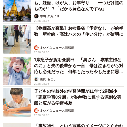
も、妊娠、けが人、お年寄り… 一つだけ謎の
ものが！？「だから黄色なんですね」
中将 タカノリ
2026.08.06
【物価高が直撃】お盆帰省「予定なし」が約半
数 新幹線・高速バスの「使い分け」が鮮明に
まいどなニュース情報部
2026.08.06
1歳息子が腕を亜脱臼 「奥さん、専業主婦な
のに」と夫の後輩から一言 母は泣きながら対
応し必死だった 何年もたった今もたまに思い
出し…
山岡 もと子
2026.08.06
子どもの学校外の学習時間が11年で2割減少
「家庭学習0分層」が約半数に達する深刻な実
態と広がる学習格差
まいどなニュース情報部
2026.08.06
「事故物件」という言葉のイメージにとらわれ