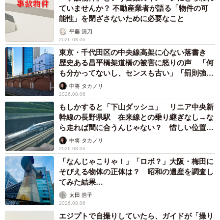
ていませんか？ 不動産業者が語る「物件の可
能性」を閉ざさないために必要なこと
平藤 清刀
2026.08.06
東京・千代田区の中央線高架に心ない落書き
歴史ある昌平橋架道橋の被害に怒りの声 「何
も分かってないし、センスも古い」「罰則強化
して」
中将 タカノリ
2026.08.06
もしかすると「下山ダッシュ」 リニア中央新
幹線の長野県駅 在来線との乗り継ぎなし→な
ら走れば間に合うんじゃない？ 惜しい位置関
係が反響
中将 タカノリ
2026.08.06
「なんじゃこりゃ！」「ロボ？」大阪・梅田に
そびえる物体の正体は？ 昭和の遺産を調査し
てみた結果…
太田 浩子
2026.08.06
エジプトで自撮りしていたら、ガイドが「撮り