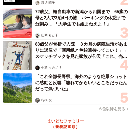
渡辺 晴子
72歳父、軽自動車で新潟から四国まで 65歳の
母と2人で3泊4日の旅 パーキングの休憩まで
分刻み… 「大学生でも組まねえよ！」
山岡 もと子
83歳父が骨折で入院 ３カ月の病院生活があま
りに退屈で「画用紙と色鉛筆持ってこい！」→
スケッチブックを見た家族が仰天「これ、売れ
ますよ…」
中将 タカノリ
「これ全部長野県」海外のような絶景ショット
に感動と反響「離れてからいいところだったん
だって気づいた」
行橋 友
６位以降を見る
まいどなファミリー
（新着記事順）