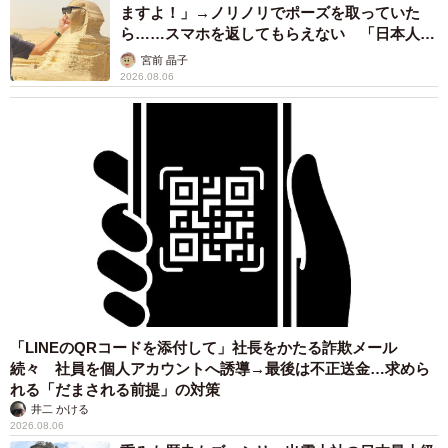
ますよ！」→ノリノリでポーズを取っていた
ら……スマホを返してもらえない 「日本人は
カモ代表かも」「私は6時間で3万円払った」
宮前 晶子
2026.08.06
「LINEのQRコードを添付して」社長をかたる詐欺メール
続々 社員を個人アカウントへ誘導→最後は不正送金…求めら
れる「だまされる前提」の対策
井二 かける
2026.08.06