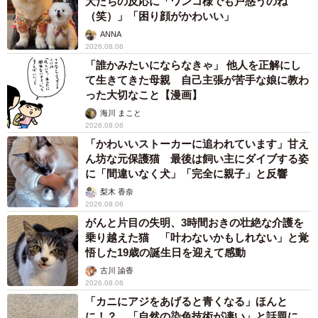
犬たちの反応に「ワンコ様でも戸惑うのね
（笑）」「困り顔がかわいい」
ANNA
2026.08.06
「誰かみたいにならなきゃ」 他人を正解にし
て生きてきた母親 自己主張が苦手な娘に教わ
った大切なこと【漫画】
海川 まこと
2026.08.06
「かわいいストーカーに追われています」甘え
ん坊な元保護猫 最後は飼い主にダイブする姿
に「間違いなく犬」「完全に親子」と反響
梨木 香奈
2026.08.06
がんと片目の失明、3時間おきの壮絶な介護を
乗り越えた猫 「叶わないかもしれない」と覚
悟した19歳の誕生日を迎えて感動
古川 諭香
2026.08.06
「カニにアジをあげると青くなる」ほんと
に！？ 「自然の染色技術が凄い」と話題に