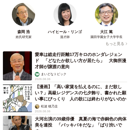
森岡 浩
ハイヒール・リンゴ
大江 篤
姓氏研究家
漫才師
園田学園女子大学学長
もっと見る
愛車は総走行距離17万キロのホンダレジェン
ド 「どなたか欲しい方が居たら」 大御所漫
才師が譲渡の意向
まいどなトピック
2026.08.06
【漫画】「高い家賃を払えるのに、まだ欲し
い？」高級レジデンスの七夕飾り、書かれた願
い事にびっくり 人の欲には終わりがないのか
松波 穂乃圭
2026.08.06
大河出演の39歳俳優 真夏の海で赤銅色の肉体
美を連投 「バッキバキだな」「ばり渋いで