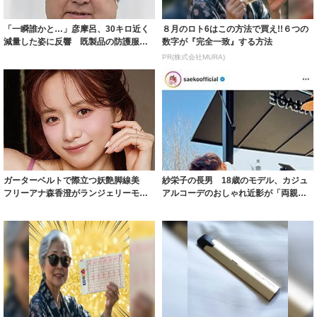
「一瞬誰かと…」彦摩呂、30キロ近く
８月のロト6はこの方法で買え!!６つの
減量した姿に反響 既製品の防護服が
数字が『完全一致』する方法
着られると...
PR(株式会社MURA)
ガーターベルトで際立つ妖艶脚線美
紗栄子の長男 18歳のモデル、カジュ
フリーアナ森香澄がランジェリーモデ
アルコーデのおしゃれ近影が「両親の
ルに ｢PE...
いいとこ取...