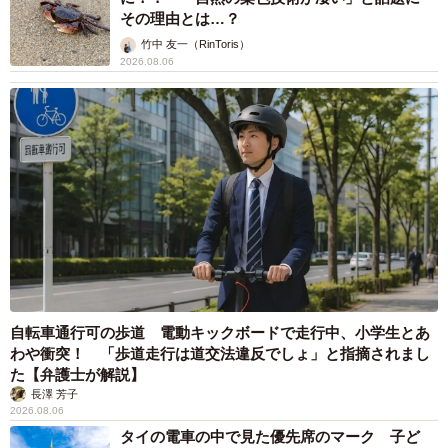
その理由とは…？
竹中 友一（RinToris）
2026.08.06
自転車通行可の歩道 電動キックボードで走行中、小学生とあ
わや衝突！ 「歩道走行は道交法違反でしょ」と指摘されまし
た【弁護士が解説】
長澤 芳子
2026.08.06
タイの電車の中で見た優先席のマーク 子ど