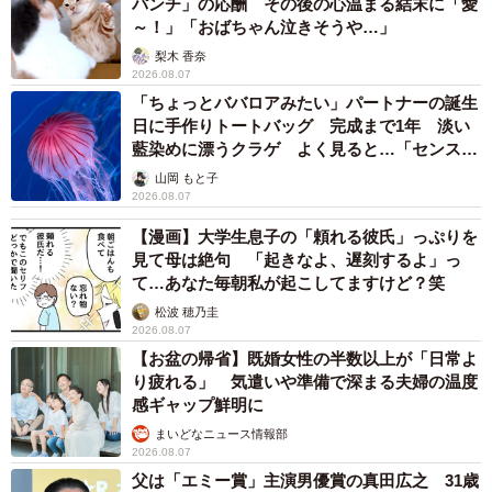
パンチ」の応酬 その後の心温まる結末に「愛
～！」「おばちゃん泣きそうや…」
梨木 香奈
2026.08.07
「ちょっとババロアみたい」パートナーの誕生
日に手作りトートバッグ 完成まで1年 淡い
藍染めに漂うクラゲ よく見ると…「センスす
ごい」
山岡 もと子
2026.08.07
【漫画】大学生息子の「頼れる彼氏」っぷりを
見て母は絶句 「起きなよ、遅刻するよ」っ
て…あなた毎朝私が起こしてますけど？笑
松波 穂乃圭
2026.08.07
【お盆の帰省】既婚女性の半数以上が「日常よ
り疲れる」 気遣いや準備で深まる夫婦の温度
感ギャップ鮮明に
まいどなニュース情報部
2026.08.07
父は「エミー賞」主演男優賞の真田広之 31歳