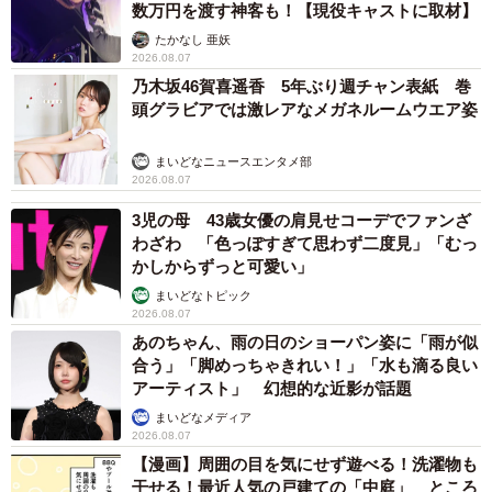
数万円を渡す神客も！【現役キャストに取材】
たかなし 亜妖
2026.08.07
乃木坂46賀喜遥香 5年ぶり週チャン表紙 巻
頭グラビアでは激レアなメガネルームウエア姿
まいどなニュースエンタメ部
2026.08.07
3児の母 43歳女優の肩見せコーデでファンざ
わざわ 「色っぽすぎて思わず二度見」「むっ
かしからずっと可愛い」
まいどなトピック
2026.08.07
あのちゃん、雨の日のショーパン姿に「雨が似
合う」「脚めっちゃきれい！」「水も滴る良い
アーティスト」 幻想的な近影が話題
まいどなメディア
2026.08.07
【漫画】周囲の目を気にせず遊べる！洗濯物も
干せる！最近人気の戸建ての「中庭」 ところ