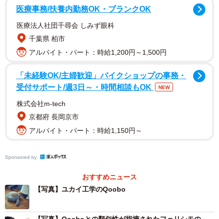
医療事務/扶養内勤務OK・ブランクOK
類似性を指摘されているのは、フェリシモが8月末から
医療法人社団千尋会 しみず眼科
WEB販売をスタートした「しっぽ付き！ 猫のおしりのよう
千葉県 柏市
なもふもふクッション」という商品。社内の猫好きでつく
アルバイト・パート：時給1,200円～1,500円
るチーム「猫部」の新商品で、公式サイトでは「猫が香箱
座りをした時の、もっちり盛り上がったおしりから、しっ
「未経験OK/主婦歓迎」バイクショップの事務・
ぽにかけての様子を再現したフェイクファーのクッション
受付サポート/週3日～・時間相談もOK
NEW
です」と謳っていた。底面には湯たんぽを入れることがで
株式会社m-tech
きるほか、猫そっくりの撫で心地を再現。しっぽも自由に
京都府 長岡京市
動かせるという。
アルバイト・パート：時給1,150円～
Sponsored by
おすすめニュース
【写真】ユカイ工学のQoobo