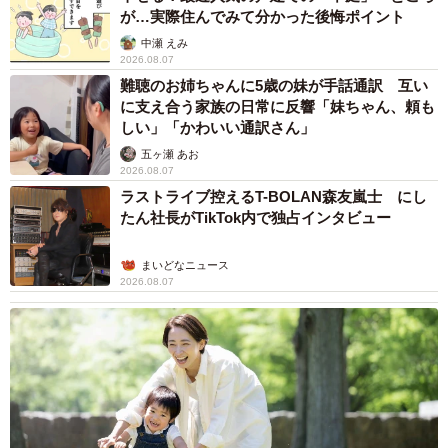
が…実際住んでみて分かった後悔ポイント
中瀬 えみ
2026.08.07
難聴のお姉ちゃんに5歳の妹が手話通訳 互い
に支え合う家族の日常に反響「妹ちゃん、頼も
しい」「かわいい通訳さん」
五ヶ瀬 あお
2026.08.07
ラストライブ控えるT-BOLAN森友嵐士 にし
たん社長がTikTok内で独占インタビュー
まいどなニュース
2026.08.07