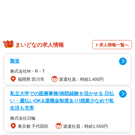
まいどなの求人情報
求人情報一覧へ
製造
株式会社M・R・T
福岡県 田川市
派遣社員：時給1,400円
私立大学での医療事務!病院経験を活かせる 日払
い・週払いOK&退職金制度あり!残業少なめで私
生活も充実
2/10
株式会社日輪
「しっぽ付き！ 猫のおしりのようなもふもふクッション」（フェリシモ
東京都 千代田区
派遣社員：時給1,550円
のサイトより）