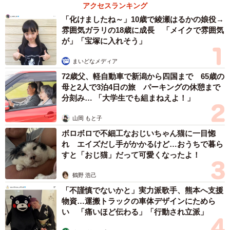
アクセスランキング
「化けましたね～」10歳で綾瀬はるかの娘役→
雰囲気ガラリの18歳に成長 「メイクで雰囲気
が」「宝塚に入れそう」
まいどなメディア
72歳父、軽自動車で新潟から四国まで 65歳の
母と2人で3泊4日の旅 パーキングの休憩まで
分刻み… 「大学生でも組まねえよ！」
山岡 もと子
ボロボロで不細工なおじいちゃん猫に一目惚
れ エイズだし手がかかるけど…おうちで暮ら
すと「おじ猫」だって可愛くなったよ！
鶴野 浩己
「不謹慎でないかと」実力派歌手、熊本へ支援
物資…運搬トラックの車体デザインにためら
い 「痛いほど伝わる」「行動され立派」