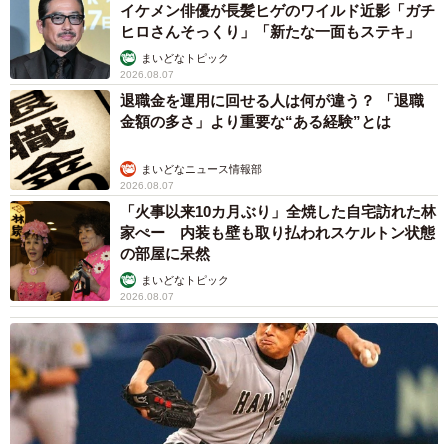
イケメン俳優が長髪ヒゲのワイルド近影「ガチ
ヒロさんそっくり」「新たな一面もステキ」
まいどなトピック
2026.08.07
退職金を運用に回せる人は何が違う？ 「退職
金額の多さ」より重要な“ある経験”とは
まいどなニュース情報部
2026.08.07
「火事以来10カ月ぶり」全焼した自宅訪れた林
家ぺー 内装も壁も取り払われスケルトン状態
の部屋に呆然
まいどなトピック
2026.08.07