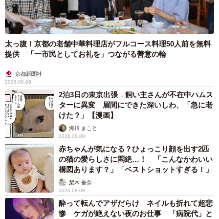
太っ腹！京都の老舗中華料理店がフルコース料理50人前を無料
提供 「一市民としてお礼を」つながる善意の輪
京都新聞社
2026.08.08
2泊3日の東京出張→飼い主さんが不在中ハムス
ターに異変 眉間にできた深いしわ、「急に老
けた？」【漫画】
海川 まこと
2026.08.08
赤ちゃんが気になる？ひょっこり顔を出す2匹
の猫の愛らしさに悶絶…！ 「こんなかわいい
構図あります？」「ベストショットすぎる！」
梨木 香奈
2026.08.08
酔って転んでアザだらけ ネイルも折れて超悲
惨 ケガが絶えない夜のお仕事 「病院代」と