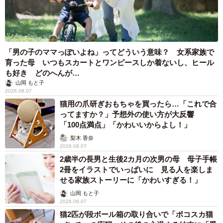
「男の子のママっぽいよね」ってどういう意味？ 女系家族で
育った母 いつもスカートとワンピースしか着ないし、ヒール
も好き どのへんが…
山岡 もと子
2026.08.07
猫用の爪研ぎおもちゃを買ったら…「これで合
ってますか？」予想外の使い方が大反響
「100点満点」「かわいいからよし！」
梨木 香奈
2026.08.07
2歳半の長男と生後2カ月の次男の母 母子手帳
2冊をイラストでいっぱいに 見る人を楽しま
せる家族ストーリーに「かわいすぎる！」
山岡 もと子
2026.08.07
猫2匹が段ボール箱の取り合いで「ポコスカ猫