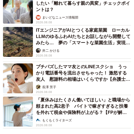
したい「離れて暮らす親の異変」チェックポイ
ントは？
まいどなニュース情報部
2026.08.08
ITエンジニアがAIとつくる家庭菜園 ローカル
LLMのゆるふわAIたちとお話しながら開墾して
4/10
みたら… 夢の「スマートな菜園生活」実現な
ユカイ工学の「Qoobo」（プレスリリースより）
るか
井二 かける
2026.08.08
数日前からSNSでは「もふもふクッション」と「Qoobo」
プチバズしたママ友とのLINEスクショ うっ
が酷似していることに気づいた人が「パクリではないか」
かり電話番号を流出させちゃった！ 激怒する
と指摘する投稿が相次ぐ事態に。ユカイ工学代表の青木俊
友人 慰謝料の相場はいくらですか【弁護士が
解説】
介さんもXで「意匠登録してるんですけど…」と戸惑いの声
長澤 芳子
2026.08.08
を上げるなどしており、フェリシモ側の動向が注目されて
「夏休みはたくさん働いてほしい」と職場から
いた。
頼まれた高2息子 バイトで稼ぎすぎると扶養
を外れて税金や保険料が上がる？【FPが解
説】
もくもくライターズ
2026.08.08