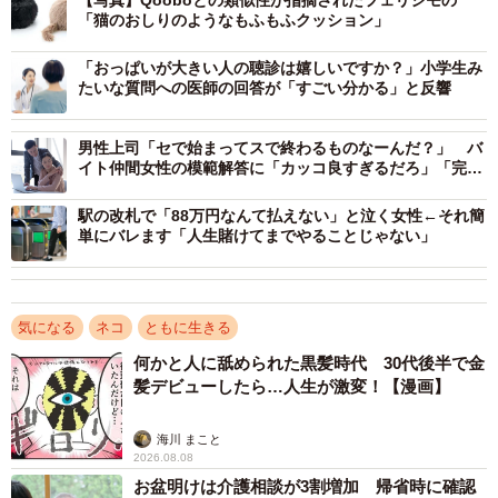
【写真】Qooboとの類似性が指摘されたフェリシモの
「猫のおしりのようなもふもふクッション」
「おっぱいが大きい人の聴診は嬉しいですか？」小学生み
3/10
たいな質問への医師の回答が「すごい分かる」と反響
ユカイ工学「Qoobo」のサイトより
男性上司「セで始まってスで終わるものなーんだ？」 バ
イト仲間女性の模範解答に「カッコ良すぎるだろ」「完璧
一方、ユカイ工学のQooboは、公式サイトによると、「し
な返し！」
っぽのついたクッション型セラピーロボット」。特徴は
駅の改札で「88万円なんて払えない」と泣く女性←それ簡
単にバレます「人生賭けてまでやることじゃない」
「そっと撫でるとふわふわと、たくさん撫でるとぶんぶん
と、そしてときどき気まぐれに、しっぽを振って応えてく
れ」ることという。発売は2018年。
気になる
ネコ
ともに生きる
何かと人に舐められた黒髪時代 30代後半で金
髪デビューしたら…人生が激変！【漫画】
海川 まこと
2026.08.08
お盆明けは介護相談が3割増加 帰省時に確認