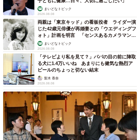
子ともに健康…日々、大切に過ごしたい」
まいどなトピック
2026.08.08
両親は「東京キッド」の看板役者 ライダー演
じた42歳元俳優が再婚妻との「ウエディングフ
ォト」計画を明言 「センスあるカメラマン求
む」
まいどなトピック
2026.08.08
「テレビより私を見て？」パパの目の前に陣取
る犬に1.4万いいね あまりにも健気な熱烈ア
ピールのちょっと切ない結末
梨木 香奈
2026.08.08