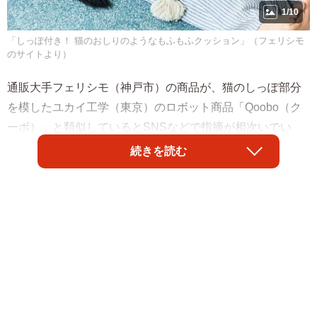
1/10
「しっぽ付き！ 猫のおしりのようなもふもふクッション」（フェリシモ
のサイトより）
通販大手フェリシモ（神戸市）の商品が、猫のしっぽ部分
を模したユカイ工学（東京）のロボット商品「Qoobo（ク
ーボ）」と類似しているとSNSなどで指摘が相次いでい
る。フェリシモは24日、まいどなニュースの取材に対し、
続きを読む
「企画開発において、十分な検討を尽くすことができず、
ご迷惑をおかけいたしましたことを深くお詫び申し上げま
す」などとした上で、この商品の販売を中止したことを明
らかにした。