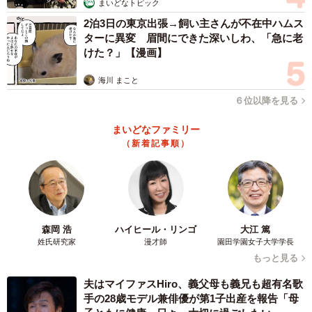
まいどなトピック
2泊3日の東京出張→飼い主さんが不在中ハムス
ターに異変 眉間にできた深いしわ、「急に老
けた？」【漫画】
海川 まこと
６位以降を見る
まいどなファミリー
（新着記事順）
森岡 浩
ハイヒール・リンゴ
大江 篤
姓氏研究家
漫才師
園田学園女子大学学長
もっと見る
夫はマイファスHiro、義父母も義兄も超有名歌
手の28歳モデル兼俳優が第1子出産を報告「母