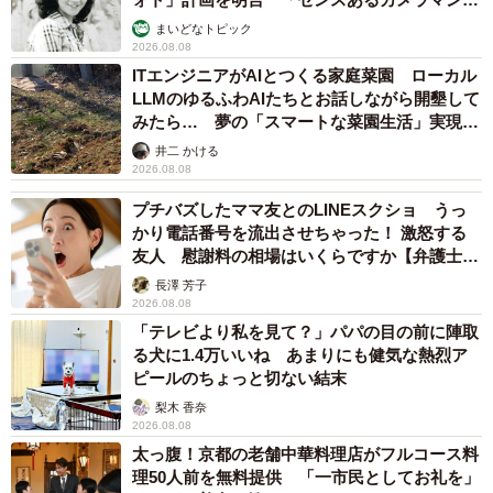
む」
まいどなトピック
2026.08.08
ITエンジニアがAIとつくる家庭菜園 ローカル
LLMのゆるふわAIたちとお話しながら開墾して
みたら… 夢の「スマートな菜園生活」実現な
るか
井二 かける
2026.08.08
プチバズしたママ友とのLINEスクショ うっ
かり電話番号を流出させちゃった！ 激怒する
友人 慰謝料の相場はいくらですか【弁護士が
解説】
長澤 芳子
2026.08.08
「テレビより私を見て？」パパの目の前に陣取
る犬に1.4万いいね あまりにも健気な熱烈ア
ピールのちょっと切ない結末
梨木 香奈
2026.08.08
太っ腹！京都の老舗中華料理店がフルコース料
理50人前を無料提供 「一市民としてお礼を」