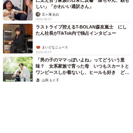
に支え合う家族の日常に反響「妹ちゃん、頼も
しい」「かわいい通訳さん」
五ヶ瀬 あお
2026.08.07
ラストライブ控えるT-BOLAN森友嵐士 にし
たん社長がTikTok内で独占インタビュー
まいどなニュース
2026.08.07
「男の子のママっぽいよね」ってどういう意
味？ 女系家族で育った母 いつもスカートと
ワンピースしか着ないし、ヒールも好き どの
へんが…
山岡 もと子
2026.08.07