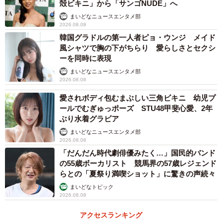
殻ビキニ」から「サンゴNUDE」へ
まいどなニュースエンタメ部
2026.08.08
韓国グラドルの第一人者ピョ・ウンジ メイド
風シャツで胸の下がちらり 愛らしさとセクシ
ーを同時に表現
まいどなニュースエンタメ部
2026.08.08
愛されボディ包むまぶしい三角ビキニ 幼児プ
ールでむぎゅっポーズ STU48甲斐心愛、2年
ぶり水着グラビア
まいどなニュースエンタメ部
2026.08.08
「だんだん時代劇俳優みたく…」国民的バンド
の55歳ボーカリスト 競馬界の57歳レジェンド
らとの「夏祭り満喫ショット」に驚きの声続々
まいどなトピック
2026.08.08
アクセスランキング