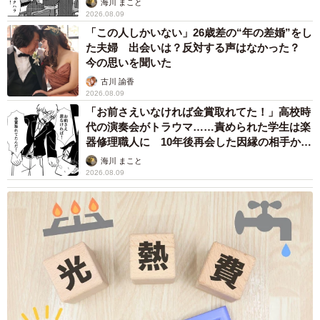
海川 まこと
2026.08.09
「この人しかいない」26歳差の“年の差婚”をし
た夫婦 出会いは？反対する声はなかった？
今の思いを聞いた
古川 諭香
2026.08.09
「お前さえいなければ金賞取れてた！」高校時
代の演奏会がトラウマ……責められた学生は楽
器修理職人に 10年後再会した因縁の相手から
思わぬ申し出【漫画】
海川 まこと
2026.08.09