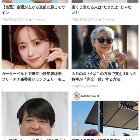
【当選】金運が上がる直前に起こるサ
宝くじ当たる人は“たまたま”じゃな
イン
い?!
PR(合同会社デジタルファーム )
PR(合同会社デジタルファーム )
ガーターベルトで際立つ妖艶脚線美
８月のロト6はこの方法で買え!!６つの
フリーアナ森香澄がランジェリーモデ
数字が『完全一致』する方法
ルに ｢PE...
PR(株式会社MURA)