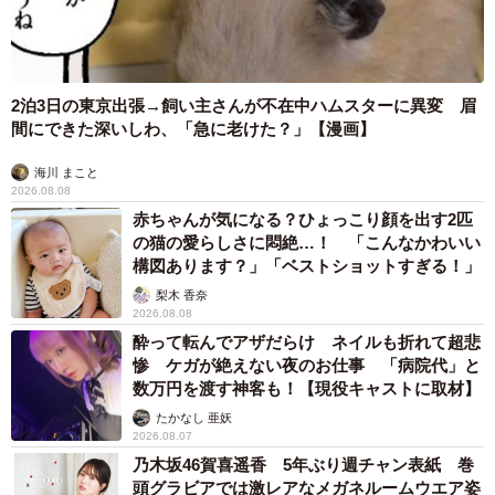
2泊3日の東京出張→飼い主さんが不在中ハムスターに異変 眉
間にできた深いしわ、「急に老けた？」【漫画】
海川 まこと
2026.08.08
赤ちゃんが気になる？ひょっこり顔を出す2匹
の猫の愛らしさに悶絶…！ 「こんなかわいい
構図あります？」「ベストショットすぎる！」
梨木 香奈
2026.08.08
酔って転んでアザだらけ ネイルも折れて超悲
惨 ケガが絶えない夜のお仕事 「病院代」と
数万円を渡す神客も！【現役キャストに取材】
たかなし 亜妖
2026.08.07
乃木坂46賀喜遥香 5年ぶり週チャン表紙 巻
頭グラビアでは激レアなメガネルームウエア姿