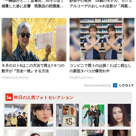
「一瞬誰かと…」彦摩呂、30キロ近く
紗栄子の長男 18歳のモデル、カジュ
減量した姿に反響 既製品の防護服が
アルコーデのおしゃれ近影が「両親の
着られると...
いいとこ取...
８月のロト6はこの方法で買え!!６つの
コンビニで買うのは損！たばこ税なし
数字が『完全一致』する方法
の新型タバコが爆売れ中
PR(株式会社MURA)
PR(株式会社HAL)
Recommended by
昨日の人気フォトセレクション