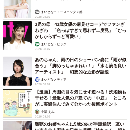
まいどなニュースエンタメ部
2026.08.07
3児の母 43歳女優の肩見せコーデでファンざ
わざわ 「色っぽすぎて思わず二度見」「むっ
かしからずっと可愛い」
まいどなトピック
2026.08.07
あのちゃん、雨の日のショーパン姿に「雨が似
合う」「脚めっちゃきれい！」「水も滴る良い
アーティスト」 幻想的な近影が話題
まいどなメディア
2026.08.07
【漫画】周囲の目を気にせず遊べる！洗濯物も
干せる！最近人気の戸建ての「中庭」 ところ
が…実際住んでみて分かった後悔ポイント
中瀬 えみ
2026.08.07
難聴のお姉ちゃんに5歳の妹が手話通訳 互い