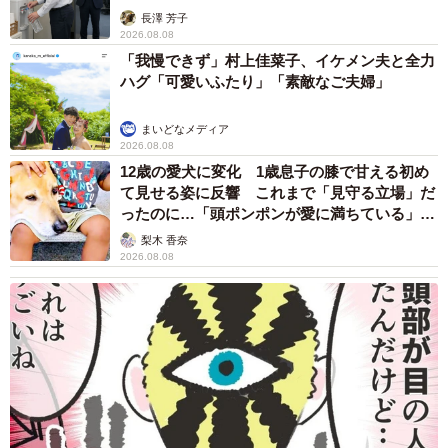
説】
長澤 芳子
2026.08.08
「我慢できず」村上佳菜子、イケメン夫と全力
ハグ「可愛いふたり」「素敵なご夫婦」
まいどなメディア
2026.08.08
12歳の愛犬に変化 1歳息子の膝で甘える初め
て見せる姿に反響 これまで「見守る立場」だ
ったのに…「頭ポンポンが愛に満ちている」
「尊…」
梨木 香奈
2026.08.08