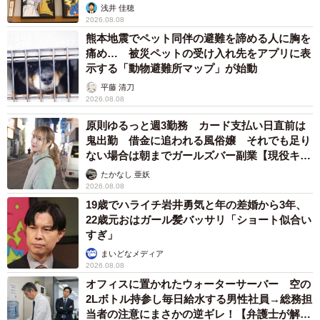
浅井 佳穂
2026.08.08
熊本地震でペット同伴の避難を諦める人に胸を
痛め… 被災ペットの受け入れ先をアプリに表
示する「動物避難所マップ」が始動
平藤 清刀
2026.08.08
原則ゆるっと週3勤務 カード支払い日直前は
鬼出勤 借金に追われる風俗嬢 それでも足り
ない場合は朝までガールズバー副業【現役キャ
ストに取材】
たかなし 亜妖
2026.08.08
19歳でハライチ岩井勇気と年の差婚から3年、
22歳元おはガール髪バッサリ「ショート似合い
すぎ」
まいどなメディア
2026.08.08
オフィスに置かれたウォーターサーバー 空の
2Lボトル持参し毎日給水する男性社員→総務担
当者の注意にまさかの逆ギレ！【弁護士が解