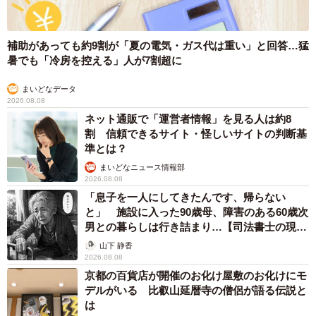
補助があっても約9割が「夏の電気・ガス代は重い」と回答…猛
暑でも「冷房を控える」人が7割超に
まいどなデータ
2026.08.08
ネット通販で「運営者情報」を見る人は約8
割 信頼できるサイト・怪しいサイトの判断基
準とは？
まいどなニュース情報部
2026.08.08
「息子を一人にしてきたんです、帰らない
と」 施設に入った90歳母、障害のある60歳次
男との暮らしは行き詰まり…【司法書士の現場
から】
山下 静香
2026.08.08
京都の百貨店が開催のお化け屋敷のお化けにモ
デルがいる 比叡山延暦寺の僧侶が語る伝説と
は