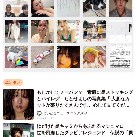
エンタメ
もしかしてノーパン？ 素肌に黒ストッキング
とハイレグ ちとせよしの写真集「 大胆なカ
ットが盛りだくさんです… 心して見てくださ
い」
まいどなニュースエンタメ部
2026.08.08
はだけた黒キャミからあふれるマシュマロ 一
世を風靡したグラビアレジェンド 伝説の「貝