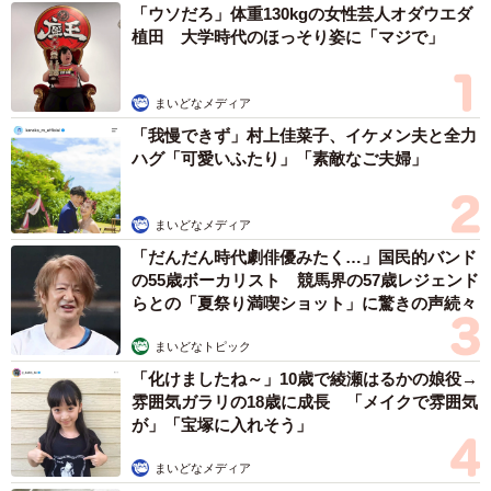
「ウソだろ」体重130kgの女性芸人オダウエダ
植田 大学時代のほっそり姿に「マジで」
まいどなメディア
「我慢できず」村上佳菜子、イケメン夫と全力
ハグ「可愛いふたり」「素敵なご夫婦」
まいどなメディア
「だんだん時代劇俳優みたく…」国民的バンド
の55歳ボーカリスト 競馬界の57歳レジェンド
らとの「夏祭り満喫ショット」に驚きの声続々
まいどなトピック
「化けましたね～」10歳で綾瀬はるかの娘役→
雰囲気ガラリの18歳に成長 「メイクで雰囲気
が」「宝塚に入れそう」
まいどなメディア