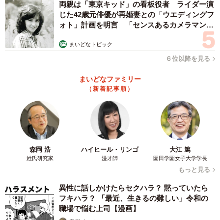
両親は「東京キッド」の看板役者 ライダー演
じた42歳元俳優が再婚妻との「ウエディングフ
ォト」計画を明言 「センスあるカメラマン求
む」
まいどなトピック
６位以降を見る
まいどなファミリー
（新着記事順）
森岡 浩
ハイヒール・リンゴ
大江 篤
姓氏研究家
漫才師
園田学園女子大学学長
もっと見る
異性に話しかけたらセクハラ？ 黙っていたら
フキハラ？ 「最近、生きるの難しい」令和の
職場で悩む上司【漫画】