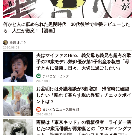
何かと人に舐められた黒髪時代 30代後半で金髪デビューした
ら…人生が激変！【漫画】
海川 まこと
2026.08.08
夫はマイファスHiro、義父母も義兄も超有名歌
手の28歳モデル兼俳優が第1子出産を報告「母
子ともに健康…日々、大切に過ごしたい」
まいどなトピック
2026.08.08
お盆明けは介護相談が3割増加 帰省時に確認
したい「離れて暮らす親の異変」チェックポイ
ントは？
まいどなニュース情報部
2026.08.08
両親は「東京キッド」の看板役者 ライダー演
じた42歳元俳優が再婚妻との「ウエディングフ
ォト」計画を明言 「センスあるカメラマン求