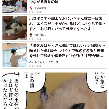
つながる善意の輪
京都新聞社
2026.08.08
ボロボロで不細工なおじいちゃん猫に一目惚
れ エイズだし手がかかるけど…おうちで暮ら
すと「おじ猫」だって可愛くなったよ！
鶴野 浩己
2026.08.08
「夏休みはたくさん働いてほしい」と職場から
頼まれた高2息子 バイトで稼ぎすぎると扶養
を外れて税金や保険料が上がる？【FPが解
説】
もくもくライターズ
2026.08.08