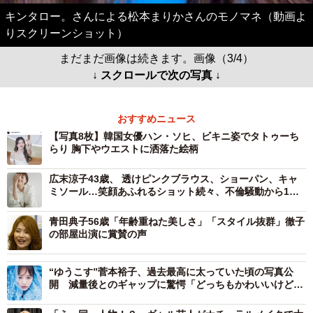
キンタロー。さんによる松本まりかさんのモノマネ（動画よ
りスクリーンショット）
まだまだ画像は続きます。画像（3/4）
↓ スクロールで次の写真 ↓
おすすめニュース
【写真8枚】韓国女優ハン・ソヒ、ビキニ姿でタトゥーち
らり 胸下やウエストに洒落た絵柄
広末涼子43歳、 透けピンクブラウス、ショーパン、キャ
ミソール…笑顔あふれるショット続々、不倫騒動から1年
の今
青田典子56歳「年齢重ねた美しさ」「スタイル抜群」徹子
の部屋出演に賞賛の声
“ゆうこす”菅本裕子、過去最高に太っていた頃の写真公
開 減量後とのギャップに驚愕「どっちもかわいいけどす
ごい！」