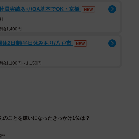
社員実績あり/OA基本でOK・京橋
NEW
2/7
社
が嫌いですか？（提供画像）
給1,400円
ねたところ、「好き」（好き34.5％、どちらかと言え
週休2日制/平日休みあり/八戸市
NEW
8%。一方、「好きでも嫌いでもない」は25.5%、「嫌
い8.3％）は17.8%という結果になりました。
1,100円～1,150円
んのことを嫌いになったきっかけ1位は？
報部