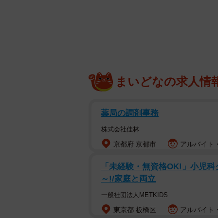
調査は、全国の30～59歳以下の既婚
トで実施されました。
まいどなの求人情
薬局の調剤事務
株式会社佳林
京都府 京都市
アルバイト・
「未経験・無資格OK!」小児科ク
～!/家庭と両立
一般社団法人METKIDS
東京都 板橋区
アルバイト・