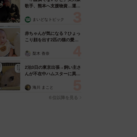
歌手、熊本へ支援物資…運搬
トラックの車体デザインにた
めらい 「痛いほど伝わる」
まいどなトピック
「行動され立派」
赤ちゃんが気になる？ひょっ
こり顔を出す2匹の猫の愛ら
しさに悶絶…！ 「こんなか
わいい構図あります？」「ベ
梨木 香奈
ストショットすぎる！」
2泊3日の東京出張→飼い主さ
んが不在中ハムスターに異
変 眉間にできた深いしわ、
「急に老けた？」【漫画】
海川 まこと
６位以降を見る