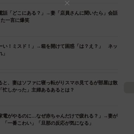
電話「どこにある？」→妻「店員さんに聞いたら」会話
った一言に爆笑
ーい！ミスド！」→箱を開けて困惑「は？え？」 ネッ
れ」
3/7
になったきっかけは？（提供画像）
きっかけ」について複数回答で答えてもらったところ、
ると、妻はソファに寝っ転がりスマホ見てるが部屋は散
も多く、次いで「家事をしない」（602人）、「金銭感
「忙しかった」主婦あるあるとは？
ない」（427人）などが続きました。
）
人ではなかった」（39歳）、「ギャンブル依存」（47
家電がやるのに…なぜ赤ちゃんだけで疲れる？」→妻が
ど、さまざまな意見が寄せられています。
 「一番こわい」「旦那の反応が気になる」