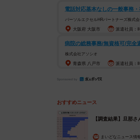
電話対応基本なしの一般事務・
パーソルエクセルHRパートナーズ株式会
旦那
大阪府 大阪市
派遣社員：時
はじめに、「旦那が嫌いですか」と尋
病院の総務事務/無資格可/完全
ば好き22.3％）と回答した人は56.
株式会社アソシオ
い」（嫌い9.5％、どちらかと言えば嫌
青森県 八戸市
派遣社員：時給
Sponsored by
おすすめニュース
【調査結果】旦那さ
まいどなニュース情