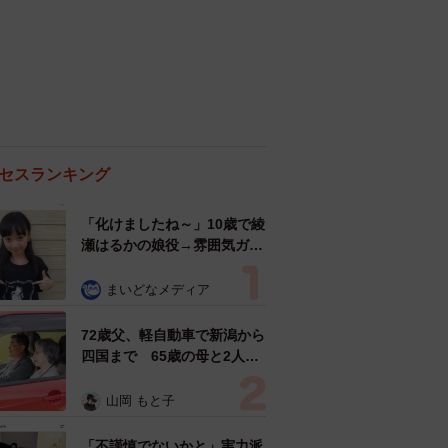
セスランキング
「化けましたね～」10歳で綾
瀬はるかの娘役→雰囲気ガラ
リの18歳に成長 「メイクで
雰囲気が」「宝塚に入れそ
まいどなメディア
う」
72歳父、軽自動車で新潟から
四国まで 65歳の母と2人で
3泊4日の旅 パーキングの休
憩まで分刻み… 「大学生で
山岡 もと子
も組まねえよ！」
「不謹慎でないかと」実力派