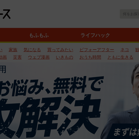
もふもふ
ライフハック
い
家族
気になる
買ってみたい
ビフォーアフター
ネコ
動画
災害
ウェブ漫画
いきもの
おうち時間
ともに生きる