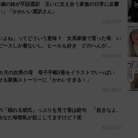
5歳の妹が手話通訳 互いに支え合う家族の日常に反響
い」「かわいい通訳さん」
い理由」を教えてもらったところ、「経済的理由のた
759人）、「離婚するほどではない」（738人）といっ
2026.08.07
いよね」ってどういう意味？ 女系家族で育った母 い
ピースしか着ないし、ヒールも好き どのへんが…
2026.08.07
2カ月の次男の母 母子手帳2冊をイラストでいっぱい
せる家族ストーリーに「かわいすぎる！」
2026.08.07
の「頼れる彼氏」っぷりを見て母は絶句 「起きなよ、
あなた毎朝私が起こしてますけど？笑
2026.08.07