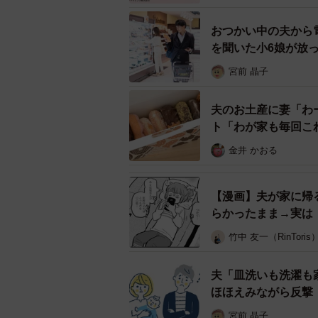
おつかい中の夫から
を聞いた小6娘が放
宮前 晶子
夫のお土産に妻「わ
ト「わが家も毎回こ
金井 かおる
旦那が嫌い
また、「旦那のことが嫌いになった
【漫画】夫が家に帰
「思いやりがない」（754人）が最
らかったまま→実は
覚が違う」（464人）、「育児をし
竹中 友一（RinToris
そのほか、自由回答では「一番好きな
夫「皿洗いも洗濯も
歳）、「下ネタが多い」（30歳）な
ほほえみながら反撃
宮前 晶子