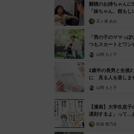
難聴のお姉ちゃんに
「妹ちゃん、頼もし
さらに、「旦那が嫌いでも離婚しな
め」（878人）、「子どものため」（
五ヶ瀬 あお
た回答が上位に並びました。
「男の子のママっぽ
つもスカートとワン
山岡 もと子
2歳半の長男と生後
に 見る人を楽しま
山岡 もと子
【漫画】大学生息子
遅刻するよ」って…
松波 穂乃圭