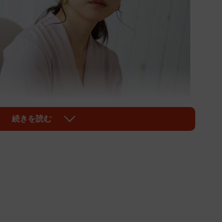
続きを読む
1/7
はイメージです（ponta1414/stock.adobe.com）
問です。ズバリ、パートナーのことは嫌いですか。ノマ
渋谷区）が実施した「旦那嫌い」についてのアンケート
が嫌い」と回答したことがわかりました。では、どのよ
ょうか。