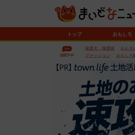
ニ
トップ
おもしろ
ュ
ー
保護犬・保護猫
かんさ
ス
一
ファッション
おもしろ
覧