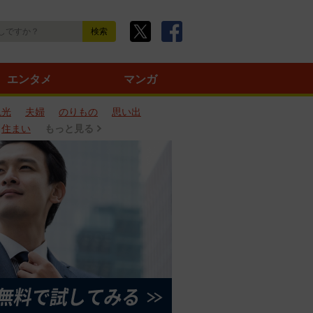
エンタメ
マンガ
観光
夫婦
のりもの
思い出
住まい
もっと見る