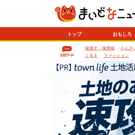
ニ
トップ
おもしろ
ュ
ー
保護犬・保護猫
かんさ
ス
一
くるま
ファッション
覧