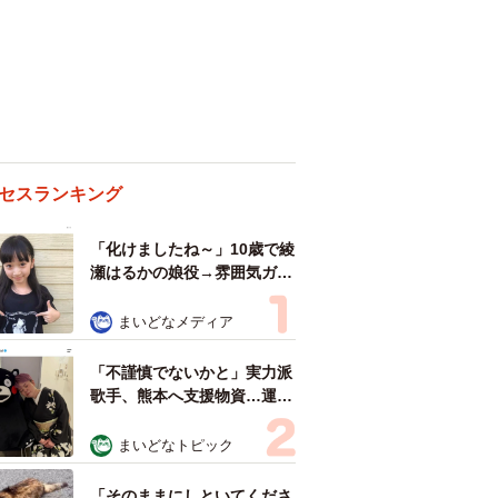
セスランキング
「化けましたね～」10歳で綾
瀬はるかの娘役→雰囲気ガラ
リの18歳に成長 「メイクで
雰囲気が」「宝塚に入れそ
まいどなメディア
う」
「不謹慎でないかと」実力派
歌手、熊本へ支援物資…運搬
トラックの車体デザインにた
めらい 「痛いほど伝わる」
まいどなトピック
「行動され立派」
「そのままにしといてくださ