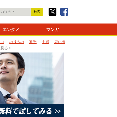
エンタメ
マンガ
ネコ
のりもの
観光
夫婦
思い出
と見る