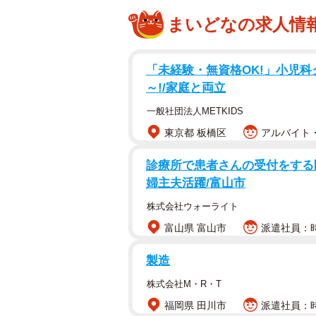
まいどなの求人情
「未経験・無資格OK!」小児科ク
～!/家庭と両立
一般社団法人METKIDS
東京都 板橋区
アルバイト・
診療所で患者さんの受付をする医
婦主夫活躍/富山市
株式会社ウォーライト
富山県 富山市
派遣社員：時給
製造
株式会社M・R・T
福岡県 田川市
派遣社員：時