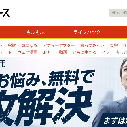
もふもふ
ライフハック
い
家族
気になる
ビフォーアフター
買ってみたい
災害
アート
ウェブ漫画
おもしろ動画
ともに生きる
イヌ
もっ