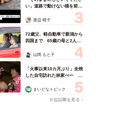
い」道路で動けない猫を前に
返された一言… 懸命に生き
ようとした4日間 「命の重
渡辺 晴子
さはみんな同じ」保護団体代
表の訴え
72歳父、軽自動車で新潟から
四国まで 65歳の母と2人で
3泊4日の旅 パーキングの休
憩まで分刻み… 「大学生で
山岡 もと子
も組まねえよ！」
「火事以来10カ月ぶり」全焼
した自宅訪れた林家ぺー 内
装も壁も取り払われスケルト
ン状態の部屋に呆然
まいどなトピック
６位以降を見る