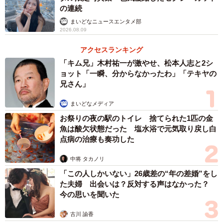
の連続
まいどなニュースエンタメ部
2026.08.09
アクセスランキング
「キム兄」木村祐一が激やせ、松本人志と2シ
ョット「一瞬、分からなかったわ」「テキヤの
兄さん」
まいどなメディア
お祭りの夜の駅のトイレ 捨てられた1匹の金
魚は酸欠状態だった 塩水浴で元気取り戻し白
点病の治療も奏功した
中将 タカノリ
「この人しかいない」26歳差の“年の差婚”をし
た夫婦 出会いは？反対する声はなかった？
今の思いを聞いた
古川 諭香