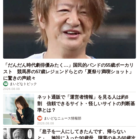
「だんだん時代劇俳優みたく…」国民的バンドの55歳ボーカリ
スト 競馬界の57歳レジェンドらとの「夏祭り満喫ショット」
に驚きの声続々
まいどなトピック
2026.08.08
ネット通販で「運営者情報」を見る人は約8
割 信頼できるサイト・怪しいサイトの判断基
準とは？
まいどなニュース情報部
2026.08.08
「息子を一人にしてきたんです、帰らない
と」 施設に入った90歳母、障害のある60歳次