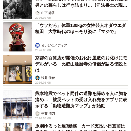
男との暮らしは行き詰まり…【司法書士の現場
から】
山下 静香
2026.08.08
「ウソだろ」体重130kgの女性芸人オダウエダ
植田 大学時代のほっそり姿に「マジで」
まいどなメディア
2026.08.08
京都の百貨店が開催のお化け屋敷のお化けにモ
デルがいる 比叡山延暦寺の僧侶が語る伝説と
は
浅井 佳穂
2026.08.08
熊本地震でペット同伴の避難を諦める人に胸を
痛め… 被災ペットの受け入れ先をアプリに表
示する「動物避難所マップ」が始動
平藤 清刀
2026.08.08
原則ゆるっと週3勤務 カード支払い日直前は