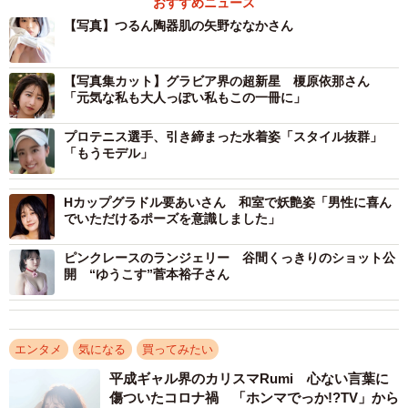
おすすめニュース
【写真】つるん陶器肌の矢野ななかさん
【写真集カット】グラビア界の超新星 榎原依那さん
「元気な私も大人っぽい私もこの一冊に」
プロテニス選手、引き締まった水着姿「スタイル抜群」
「もうモデル」
Hカップグラドル要あいさん 和室で妖艶姿「男性に喜ん
でいただけるポーズを意識しました」
ピンクレースのランジェリー 谷間くっきりのショット公
開 “ゆうこす”菅本裕子さん
エンタメ
気になる
買ってみたい
平成ギャル界のカリスマRumi 心ない言葉に
傷ついたコロナ禍 「ホンマでっか!?TV」から