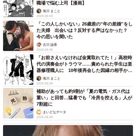
職場で悩む上司【漫画】
海川 まこと
2026.08.09
「この人しかいない」26歳差の“年の差婚”をし
た夫婦 出会いは？反対する声はなかった？
今の思いを聞いた
古川 諭香
2026.08.09
「お前さえいなければ金賞取れてた！」高校時
代の演奏会がトラウマ……責められた学生は楽
器修理職人に 10年後再会した因縁の相手から
思わぬ申し出【漫画】
海川 まこと
2026.08.09
補助があっても約9割が「夏の電気・ガス代は
重い」と回答…猛暑でも「冷房を控える」人が
7割超に
まいどなデータ
2026.08.08