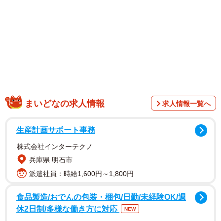
のドラマ『素晴らしき哉、先生!』（ABCテレビ）に出演
中。７月にOfficial Fan Site『N’s pâtisserieeeeeee.』をオー
プン。8/31までに年額会員入会した人限定で、オリジナル
メッセージカードをプレゼントするキャンペーンを実施
中。そのほか最新情報は、公式X（@nana_y1014）、公式
Instagram（@y_nana1014）にて。デジタル写真集「矢野
ななか 青春の高鳴り」も発売中。
まいどなの求人情報
求人情報一覧へ
生産計画サポート事務
株式会社インターテクノ
兵庫県 明石市
派遣社員：時給1,600円～1,800円
食品製造/おでんの包装・梱包/日勤/未経験OK/週
休2日制/多様な働き方に対応
NEW