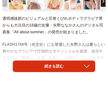
透明感抜群のビジュアルと圧巻くびれボディでグラビア界
からも大注目の18歳の女優・矢野ななかさんのデジタル写
真集「All about summer」の発売が始まりました。
FLASH1744号（光文社）にも登場した矢野さんは夏らしい
爽やかなグラビアで圧倒的なポテンシャルを披露。放送中
のドラマ「素晴らしき哉、先生!」（ABCテレビ）に出演す
るなど、女優としても飛躍する矢野さんはインタビューで
続きを読む
「私は自分が演技をする素質があるって信じているんで
す」と演技への熱い思いを語っています。
【矢野ななかさんプロフィール】
やのななか 18歳 2005年10月14日生まれ 神奈川県出
身 T155 女優として舞台やドラマを中心に活動。放送中