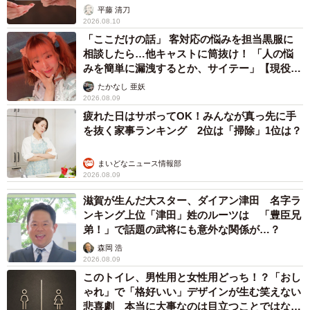
が解説
平藤 清刀
2026.08.10
「ここだけの話」 客対応の悩みを担当黒服に
相談したら…他キャストに筒抜け！ 「人の悩
みを簡単に漏洩するとか、サイテー」【現役キ
ャストに取材】
たかなし 亜妖
2026.08.09
疲れた日はサボってOK！みんなが真っ先に手
を抜く家事ランキング 2位は「掃除」1位は？
まいどなニュース情報部
2026.08.09
滋賀が生んだ大スター、ダイアン津田 名字ラ
ンキング上位「津田」姓のルーツは 「豊臣兄
弟！」で話題の武将にも意外な関係が…？
森岡 浩
2026.08.09
このトイレ、男性用と女性用どっち！？「おし
ゃれ」で「格好いい」デザインが生む笑えない
悲喜劇 本当に大事なのは目立つことではな