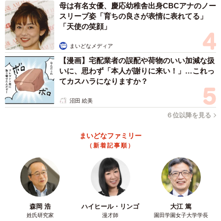
母は有名女優、慶応幼稚舎出身CBCアナのノー
スリーブ姿「育ちの良さが表情に表れてる」
「天使の笑顔」
まいどなメディア
【漫画】宅配業者の誤配や荷物のいい加減な扱
いに、思わず「本人が謝りに来い！」…これっ
てカスハラになりますか？
沼田 絵美
６位以降を見る
まいどなファミリー
（新着記事順）
森岡 浩
ハイヒール・リンゴ
大江 篤
姓氏研究家
漫才師
園田学園女子大学学長