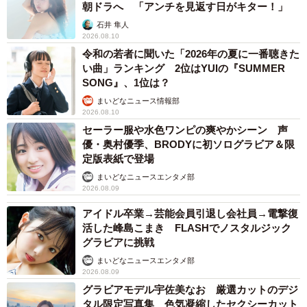
朝ドラへ 「アンチを見返す日がキター！」
石井 隼人
2026.08.10
令和の若者に聞いた「2026年の夏に一番聴きた
い曲」ランキング 2位はYUIの『SUMMER
SONG』、1位は？
まいどなニュース情報部
2026.08.10
セーラー服や水色ワンピの爽やかシーン 声
優・奥村優季、BRODYに初ソログラビア＆限
定版表紙で登場
まいどなニュースエンタメ部
2026.08.09
アイドル卒業→芸能会員引退し会社員→電撃復
活した峰島こまき FLASHでノスタルジック
グラビアに挑戦
まいどなニュースエンタメ部
2026.08.09
グラビアモデル宇佐美なお 厳選カットのデジ
タル限定写真集 色気凝縮したセクシーカット