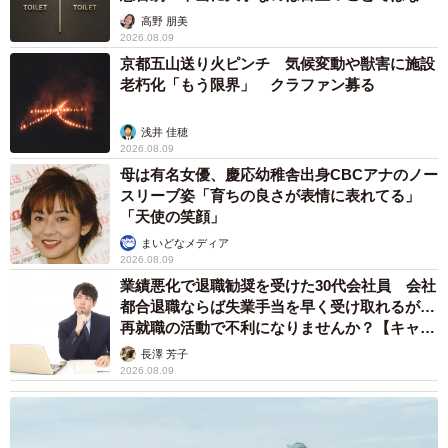
く…
高野 朋美
2026.08.09
京都五山送り火ピンチ 気候変動や獣害に施設
老朽化「もう限界」 クラファン募る
浅井 佳穂
2026.08.09
母は有名女優、慶応幼稚舎出身CBCアナのノー
スリーブ姿「育ちの良さが表情に表れてる」
「天使の笑顔」
まいどなメディア
2026.08.09
業績悪化で退職勧奨を受けた30代会社員 会社
都合退職ならば失業手当を早く受け取れるが…
再就職の活動で不利になりませんか？【キャリ
アカウンセラーが解説】
長澤 芳子
2026.08.09