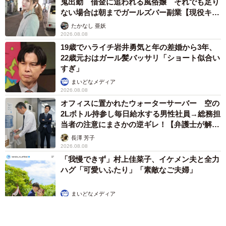
鬼出勤 借金に追われる風俗嬢 それでも足り
ない場合は朝までガールズバー副業【現役キャ
ストに取材】
たかなし 亜妖
2026.08.08
19歳でハライチ岩井勇気と年の差婚から3年、
22歳元おはガール髪バッサリ「ショート似合い
すぎ」
まいどなメディア
2026.08.08
オフィスに置かれたウォーターサーバー 空の
2Lボトル持参し毎日給水する男性社員→総務担
当者の注意にまさかの逆ギレ！【弁護士が解
説】
長澤 芳子
2026.08.08
「我慢できず」村上佳菜子、イケメン夫と全力
ハグ「可愛いふたり」「素敵なご夫婦」
まいどなメディア
2026.08.08