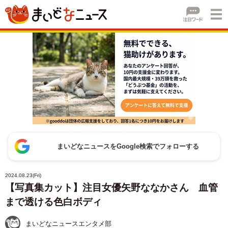
まいどなニュースをGoogle検索でフォローする
2024.08.23(Fri)
【写真集カット】注目女優矢野ななかさん 血管
まで透ける色白ボディ
まいどなニュースエンタメ部