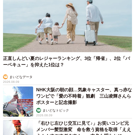
正直しんどい夏のレジャーランキング、3位「帰省」、2位「バ
ーベキュー」を抑えた1位は？
まいどなデータ
2026.08.09
NHK大阪の朝の顔…気象キャスター、真っ赤な
ワンピで「愛の不時着」観劇 三山凌輝さんら
ポスターと記念撮影
まいどなトピック
2026.08.09
「右ひじ左ひじ交互に見て♪」お笑いコンビ元
メンバー髪型激変 命を救う資格を取得「ええ