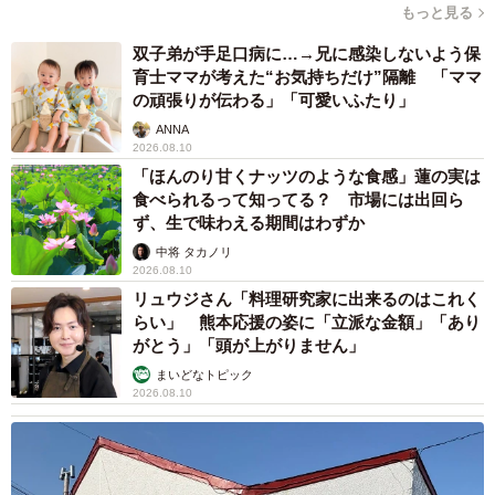
もっと見る
双子弟が手足口病に…→兄に感染しないよう保
育士ママが考えた“お気持ちだけ”隔離 「ママ
の頑張りが伝わる」「可愛いふたり」
ANNA
2026.08.10
「ほんのり甘くナッツのような食感」蓮の実は
食べられるって知ってる？ 市場には出回ら
ず、生で味わえる期間はわずか
中将 タカノリ
2026.08.10
リュウジさん「料理研究家に出来るのはこれく
らい」 熊本応援の姿に「立派な金額」「あり
がとう」「頭が上がりません」
まいどなトピック
2026.08.10