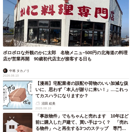
ボロボロな外観のかに太郎 名物メニュ−500円の北海道の料理
店が営業再開 90歳初代店主が接客する日も
中将 タカノリ
2026.08.10
【漫画】宅配業者の誤配や荷物のいい加減な扱
いに、思わず「本人が謝りに来い！」…これっ
てカスハラになりますか？
沼田 絵美
2026.08.10
「事故物件」でもちゃんと売れます 10年ほど
前に購入した戸建て、買い手はつく？ 「売れ
る物件」へと再生する3つのステップ 専門家