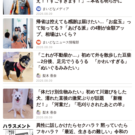
え！！すごすぎます！」→本名も明らかに
まいどなメディア
2026.08.09
帰省は控えても感謝は届けたい…「お盆玉」っ
て知ってる？「あげる派」の4割が金額アッ
プ、相場はいくら？
まいどなニュース情報部
2026.08.09
「これが不動柴か…」初めて外を散歩した豆柴
→2分後、足元でうるうる 「かわいすぎる」
「ぬいぐるみみたい」
梨木 香奈
2026.08.09
「体だけ別生物みたい」初めて川遊びをした
犬、濡れた直後の激変ぶりが話題 「新種
だ！」「河童だ」「毛刈りされたあとの羊」
梨木 香奈
2026.08.09
異性に話しかけたらセクハラ？ 黙っていたら
フキハラ？ 「最近、生きるの難しい」令和の