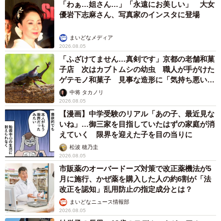
「わぁ…姐さん…」「永遠にお美しい」 大女
優岩下志麻さん、写真家のインスタに登場
まいどなメディア
2026.08.05
「ふざけてません…真剣です」京都の老舗和菓
子店 次はカブトムシの幼虫 職人が手がけた
ゲテモノ和菓子 見事な造形に「気持ち悪いく
らいリアル」
中将 タカノリ
2026.08.05
【漫画】中学受験のリアル「あの子、最近見な
いね」…御三家を目指していたはずの家庭が消
えていく 限界を迎えた子を目の当りに
松波 穂乃圭
2026.08.05
市販薬のオーバードーズ対策で改正薬機法が5
月に施行、かぜ薬を購入した人の約6割が「法
改正を認知」乱用防止の指定成分とは？
まいどなニュース情報部
2026.08.05