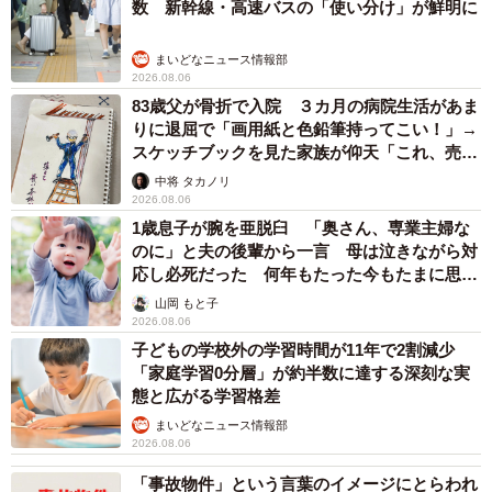
数 新幹線・高速バスの「使い分け」が鮮明に
まいどなニュース情報部
2026.08.06
83歳父が骨折で入院 ３カ月の病院生活があま
りに退屈で「画用紙と色鉛筆持ってこい！」→
スケッチブックを見た家族が仰天「これ、売れ
ますよ…」
中将 タカノリ
2026.08.06
1歳息子が腕を亜脱臼 「奥さん、専業主婦な
のに」と夫の後輩から一言 母は泣きながら対
応し必死だった 何年もたった今もたまに思い
出し…
山岡 もと子
2026.08.06
子どもの学校外の学習時間が11年で2割減少
「家庭学習0分層」が約半数に達する深刻な実
態と広がる学習格差
まいどなニュース情報部
2026.08.06
「事故物件」という言葉のイメージにとらわれ