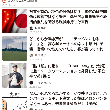
まいどなニュース情報部
2026.08.04
対立ゼロのバラ色の関係は幻？ 現代の日中関
係は改善ではなく管理 偶発的な軍事衝突や経
済的混乱を避ける現状維持こそ重視
和田 大樹
2026.08.04
どこからか鳴き声が……「テッペンにおる
よ！」と、高さ40メートルのネット頂上に子
猫 営業中で悩んでいたら、客が言ってくれた
のは？
渡辺 晴子
2026.08.04
「貼り紙」に驚き……「Uber Eats」だけ対応
に差！？ タワーマンションで発見した“不公
平”が話題に
中将 タカノリ
2026.08.04
なんか忘れてる気がする かつ丼ドカ食い、ハ
ンバーガー＆ポテト注文した後はメロンパンを
ぱくっ…あっ、来週健康診断だ！【漫画】
海川 まこと