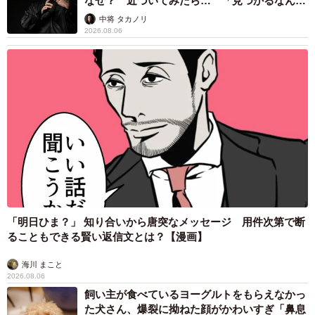
なぜ？ 近づいてみたら… 「見つかるなんて
未熟」
中将 タカノリ
2026.08.06
「明日ひま？」 知り合いから唐突なメッセージ 用件次第で断
ることもできる賢い返信文とは？【漫画】
海川 まこと
2026.08.06
飼い主が食べているヨーグルトをもらえなかっ
た犬さん、爆裂に拗ねた顔がかわいすぎ「鼻息