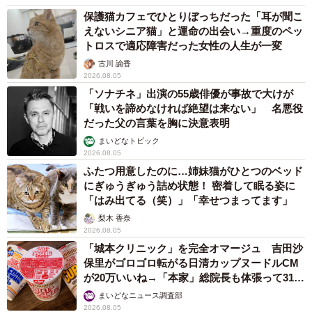
保護猫カフェでひとりぼっちだった「耳が聞こ
えないシニア猫」と運命の出会い→重度のペッ
トロスで適応障害だった女性の人生が一変
古川 諭香
2026.08.05
「ソナチネ」出演の55歳俳優が事故で大けが
「戦いを諦めなければ絶望は来ない」 名悪役
だった父の言葉を胸に決意表明
まいどなトピック
2026.08.05
ふたつ用意したのに…姉妹猫がひとつのベッド
にぎゅうぎゅう詰め状態！ 密着して眠る姿に
「はみ出てる（笑）」「幸せつまってます」
梨木 香奈
2026.08.05
「城本クリニック」を完全オマージュ 吉田沙
保里がゴロゴロ転がる日清カップヌードルCM
が20万いいね→「本家」総院長も体張って31万
いいね
まいどなニュース調査部
2026.08.05