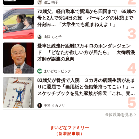
渡辺 晴子
72歳父、軽自動車で新潟から四国まで 65歳の
母と2人で3泊4日の旅 パーキングの休憩まで
分刻み… 「大学生でも組まねえよ！」
山岡 もと子
愛車は総走行距離17万キロのホンダレジェン
ド 「どなたか欲しい方が居たら」 大御所漫
才師が譲渡の意向
まいどなトピック
83歳父が骨折で入院 ３カ月の病院生活があま
りに退屈で「画用紙と色鉛筆持ってこい！」→
スケッチブックを見た家族が仰天「これ、売れ
ますよ…」
中将 タカノリ
６位以降を見る
まいどなファミリー
（新着記事順）