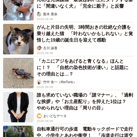
に「間違いなく犬」「完全に親子」と反響
梨木 香奈
2026.08.06
がんと片目の失明、3時間おきの壮絶な介護を
乗り越えた猫 「叶わないかもしれない」と覚
悟した19歳の誕生日を迎えて感動
古川 諭香
2026.08.06
「カニにアジをあげると青くなる」ほんと
に！？ 「自然の染色技術が凄い」と話題に
その理由とは…？
竹中 友一（RinToris）
2026.08.06
誰も求めていない職場の「謎マナー」、「過剰
な挨拶」や「お土産配り」を抑えた1位は？
やめられない理由は「周りの目」
まいどなデータ
2026.08.06
自転車通行可の歩道 電動キックボードで走行
中、小学生とあわや衝突！ 「歩道走行は道交