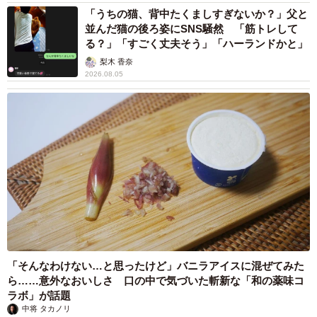
「うちの猫、背中たくましすぎないか？」父と
並んだ猫の後ろ姿にSNS騒然 「筋トレして
る？」「すごく丈夫そう」「ハーランドかと」
梨木 香奈
2026.08.05
「そんなわけない…と思ったけど」バニラアイスに混ぜてみた
ら……意外なおいしさ 口の中で気づいた斬新な「和の薬味コ
ラボ」が話題
中将 タカノリ