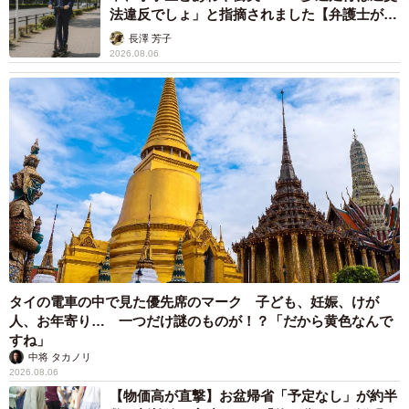
法違反でしょ」と指摘されました【弁護士が解
説】
長澤 芳子
2026.08.06
タイの電車の中で見た優先席のマーク 子ども、妊娠、けが
人、お年寄り… 一つだけ謎のものが！？「だから黄色なんで
すね」
中将 タカノリ
2026.08.06
【物価高が直撃】お盆帰省「予定なし」が約半