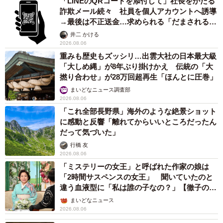
「LINEのQRコードを添付して」社長をかたる
詐欺メール続々 社員を個人アカウントへ誘導
→最後は不正送金…求められる「だまされる前
提」の対策
井二 かける
2026.08.06
重みも歴史もズッシリ…出雲大社の日本最大級
「大しめ縄」が8年ぶり掛けかえ 伝統の「大
撚り合わせ」が28万回超再生「ほんとに圧巻」
まいどなニュース調査部
2026.08.06
「これ全部長野県」海外のような絶景ショット
に感動と反響「離れてからいいところだったん
だって気づいた」
行橋 友
2026.08.06
「ミステリーの女王」と呼ばれた作家の娘は
「2時間サスペンスの女王」 聞いていたのと
違う血液型に「私は誰の子なの？」【徹子の部
屋】
まいどなニュース
2026.08.06