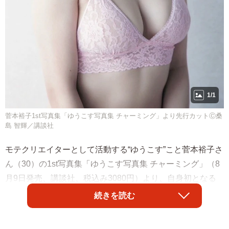
1/1
菅本裕子1st写真集「ゆうこす写真集 チャーミング」より先行カットⒸ桑
島 智輝／講談社
モテクリエイターとして活動する“ゆうこす”こと菅本裕子さ
ん（30）の1st写真集「ゆうこす写真集 チャーミング」（8
月9日発売、講談社、税込み3080円）より、自身初となる
ランジェリーショットが先行公開されました。
続きを読む