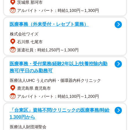
といったビジネスマンの顔まで持つ彼女。2023年の結婚、
茨城県 那珂市
そして30歳を迎えるのを機に、「大好きなカメラマンさん
アルバイト・パート：時給1,100円～1,300円
に撮ってほしい! 」と講談社に直談判しました。
医療事務（外来受付・レセプト業務）
撮影地は彼女が大好きな沖縄。 子どものように無垢なすっ
株式会社ワイズ
ぴん姿をはじめ、アイドル時代以来の大胆な水着＆下着姿
石川県 七尾市
も披露。あざと可愛く、おとなの魅力も溢れるゆうこすの
派遣社員：時給1,250円～1,300円
様々な表情を詰め込んだ一冊となっています。
医療事務・受付業務/経験2年以上/扶養控除内勤
務可/平日のみ勤務可
写真集発売を記念して8月11日に東京・HMV&BOOKS
SHIBUYAでイベントを開催することが決定。本人からの写
医療法人UHC うえの内科・循環器内科クリニック
真集お渡し会をはじめ、2ショット撮影や自身が代表を務め
鹿児島県 鹿児島市
る株式会社KOS主催のファンミーティング(女性限定)招待券
アルバイト・パート：時給1,100円～1,200円
も。23日15時よりチケットサイトで予約がスタートしま
「台東区」資格不問/クリニックの医療事務/時給
す。
1,300円から
医療法人財団湖聖会