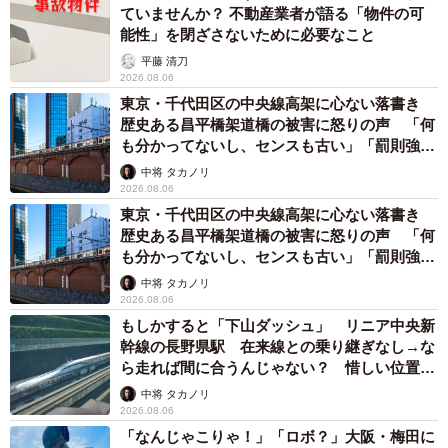
ていませんか？ 不動産業者が語る「物件の可
能性」を閉ざさないために必要なこと
平藤 清刀
2026.08.06
東京・千代田区の中央線高架に心ない落書き
歴史ある昌平橋架道橋の被害に怒りの声 「何
も分かってないし、センスも古い」「罰則強化
して」
中将 タカノリ
2026.08.06
東京・千代田区の中央線高架に心ない落書き
歴史ある昌平橋架道橋の被害に怒りの声 「何
も分かってないし、センスも古い」「罰則強化
して」
中将 タカノリ
2026.08.06
もしかすると「下山ダッシュ」 リニア中央新
幹線の長野県駅 在来線との乗り継ぎなし→な
ら走れば間に合うんじゃない？ 惜しい位置関
係が反響
中将 タカノリ
2026.08.06
「なんじゃこりゃ！」「ロボ？」大阪・梅田に