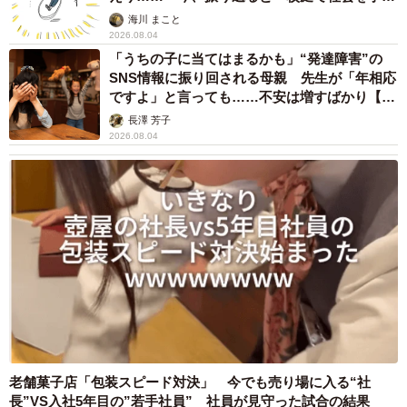
でいった」【漫画】
海川 まこと
2026.08.04
「うちの子に当てはまるかも」“発達障害”の
SNS情報に振り回される母親 先生が「年相応
ですよ」と言っても……不安は増すばかり【臨
床心理士が解説】
長澤 芳子
2026.08.04
老舗菓子店「包装スピード対決」 今でも売り場に入る“社
長”VS入社5年目の”若手社員” 社員が見守った試合の結果