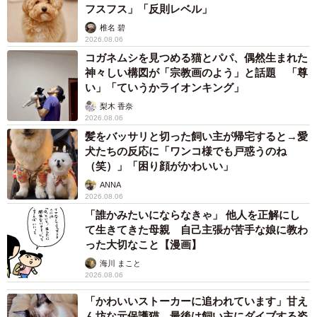
フスフス」「反則レベル」
椎名 碧
2026.08.06
コガネムシを見つめる猫とパパ、偶然生まれた
神々しい構図が「宗教画のよう」と話題 「尊
い」「ていうかライオンキング」
梨木 香奈
2026.08.06
髪をバッサリと切った飼い主が帰宅すると→愛
犬たちの反応に「ワンコ様でも戸惑うのね
（笑）」「困り顔がかわいい」
ANNA
2026.08.06
「誰かみたいにならなきゃ」 他人を正解にし
て生きてきた母親 自己主張が苦手な娘に教わ
った大切なこと【漫画】
海川 まこと
2026.08.06
「かわいいストーカーに追われています」甘え
ん坊な元保護猫 最後は飼い主にダイブする姿