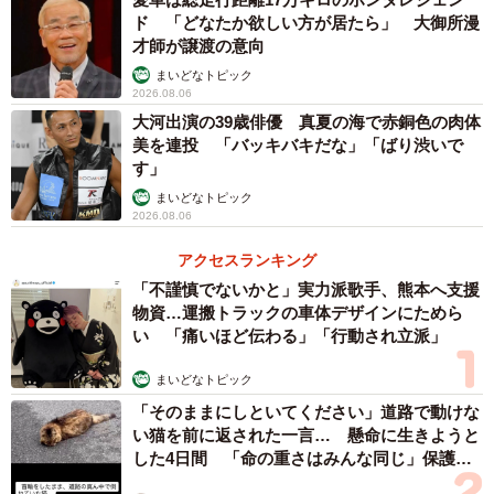
ド 「どなたか欲しい方が居たら」 大御所漫
才師が譲渡の意向
まいどなトピック
2026.08.06
大河出演の39歳俳優 真夏の海で赤銅色の肉体
美を連投 「バッキバキだな」「ばり渋いで
す」
まいどなトピック
2026.08.06
アクセスランキング
「不謹慎でないかと」実力派歌手、熊本へ支援
物資…運搬トラックの車体デザインにためら
い 「痛いほど伝わる」「行動され立派」
まいどなトピック
「そのままにしといてください」道路で動けな
い猫を前に返された一言… 懸命に生きようと
した4日間 「命の重さはみんな同じ」保護団
体代表の訴え