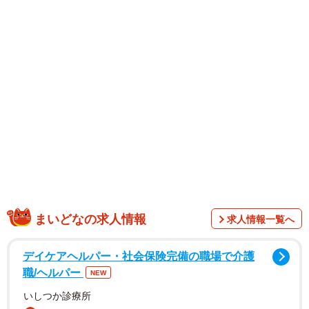
HKT48脱退後はニート生活を送るも、ミスiD準グランプリ
を獲得し復活。「モテクリエイター」として、女性向けに
SNSにおける自己プロデュース方法を発信し、タレントや
まいどなの求人情報
求人情報一覧へ
モデル業はもちろん、 総SNSフォロワー数200万人近くの
インフルエンサー、YouTuberとして活躍する傍ら、KOS社
デイケアヘルパー・社会保険完備の職場で介護
長として コスメやスキンケア商材のプロデュース、タレン
職/ヘルパー
NEW
ト育成、ライバーマネジメント事務所321.incの立ち上げ、
いしつか診療所