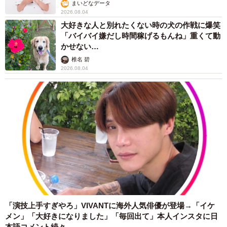
まいどなデータ
2026.08.04
大好きな人と別れたくない時の犬の作戦に爆笑
「バイバイ嫌だし時間稼げるもんね」重くて動
かせない…
椎名 碧
2026.08.04
「演技上手すぎやろ」VIVANTに海外人気俳優が登場→「イケ
メン」「大好きになりました」「毎回出て」本人インスタに日
本語コメント続々