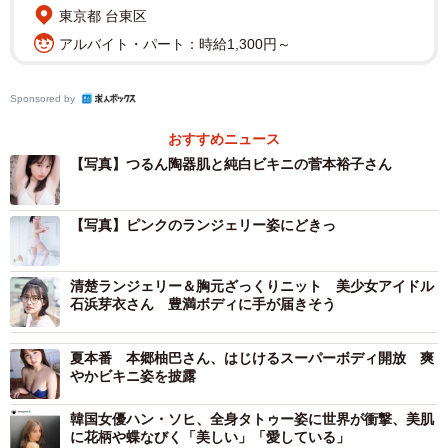
東京都 台東区
アルバイト・パート：時給1,300円～
Sponsored by
おすすめニュース
【写真】つるん陶器肌と純白ビキニの菅本裕子さん
【写真】ピンクのランジェリー姿にどきっ
清楚ランジェリー＆胸元ざっくりニット 美少女アイドル
石浜芽衣さん 豊満ボディに手が届きそう
夏本番 本郷柚巴さん、はじけるスーパーボディ開放 爽
やかビキニ姿を披露
韓国女優ハン・ソヒ、全身タトゥー姿に世界が衝撃、美肌
に花柄や蝶なびく「美しい」「愛している」