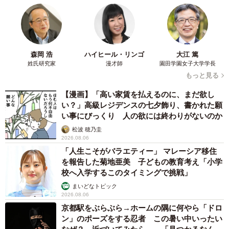
森岡 浩
ハイヒール・リンゴ
大江 篤
姓氏研究家
漫才師
園田学園女子大学学長
もっと見る
【漫画】「高い家賃を払えるのに、まだ欲し
い？」高級レジデンスの七夕飾り、書かれた願
い事にびっくり 人の欲には終わりがないのか
松波 穂乃圭
2026.08.06
「人生こそがバラエティー」 マレーシア移住
を報告した菊地亜美 子どもの教育考え「小学
校へ入学するこのタイミングで挑戦」
まいどなトピック
2026.08.06
京都駅をぶらぶら→ホームの隅に何やら「ドロ
ン」のポーズをする忍者 この暑い中いったい