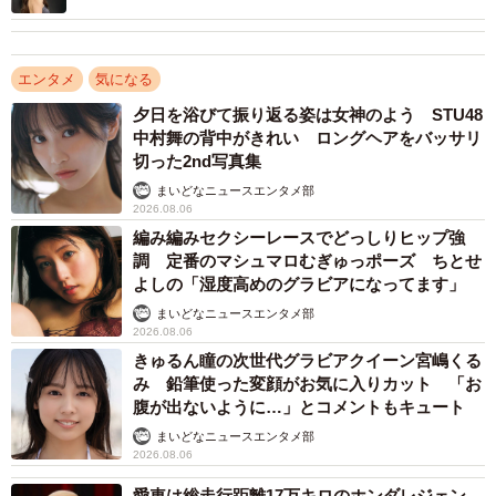
エンタメ
気になる
夕日を浴びて振り返る姿は女神のよう STU48
中村舞の背中がきれい ロングヘアをバッサリ
切った2nd写真集
まいどなニュースエンタメ部
2026.08.06
編み編みセクシーレースでどっしりヒップ強
調 定番のマシュマロむぎゅっポーズ ちとせ
よしの「湿度高めのグラビアになってます」
まいどなニュースエンタメ部
2026.08.06
きゅるん瞳の次世代グラビアクイーン宮嶋くる
み 鉛筆使った変顔がお気に入りカット 「お
腹が出ないように…」とコメントもキュート
まいどなニュースエンタメ部
2026.08.06
愛車は総走行距離17万キロのホンダレジェン