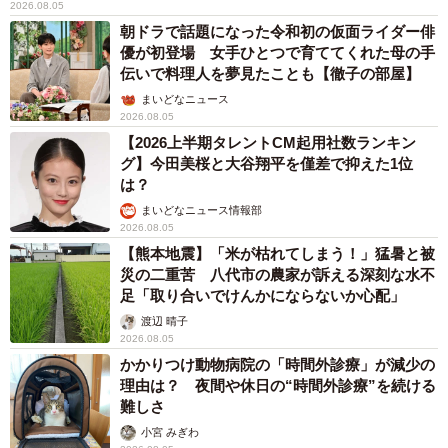
2026.08.05
朝ドラで話題になった令和初の仮面ライダー俳
優が初登場 女手ひとつで育ててくれた母の手
伝いで料理人を夢見たことも【徹子の部屋】
まいどなニュース
2026.08.05
【2026上半期タレントCM起用社数ランキン
グ】今田美桜と大谷翔平を僅差で抑えた1位
は？
まいどなニュース情報部
2026.08.05
【熊本地震】「米が枯れてしまう！」猛暑と被
災の二重苦 八代市の農家が訴える深刻な水不
足「取り合いでけんかにならないか心配」
渡辺 晴子
2026.08.05
かかりつけ動物病院の「時間外診療」が減少の
理由は？ 夜間や休日の“時間外診療”を続ける
難しさ
小宮 みぎわ