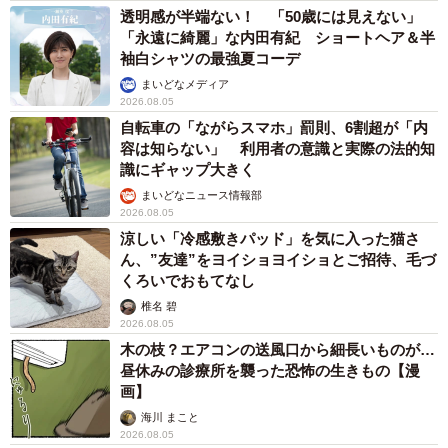
透明感が半端ない！ 「50歳には見えない」
「永遠に綺麗」な内田有紀 ショートヘア＆半
袖白シャツの最強夏コーデ
まいどなメディア
2026.08.05
自転車の「ながらスマホ」罰則、6割超が「内
容は知らない」 利用者の意識と実際の法的知
識にギャップ大きく
まいどなニュース情報部
2026.08.05
涼しい「冷感敷きパッド」を気に入った猫さ
ん、”友達”をヨイショヨイショとご招待、毛づ
くろいでおもてなし
椎名 碧
2026.08.05
木の枝？エアコンの送風口から細長いものが…
昼休みの診療所を襲った恐怖の生きもの【漫
画】
海川 まこと
2026.08.05