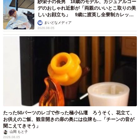
紗栄子の長男 18歳のモデル、カジュアルコー
デのおしゃれ近影が「両親のいいとこ取りの美
しいお顔立ち」 9歳に渡英し全寮制カレッジ
で学ぶ
まいどなメディア
2026.08.05
たった50パーツのレゴで作った極小仏壇 ろうそく、花立て、
お供えのご飯、観音開きの扉の奥には位牌も…「チーンの音が
聞こえてきそう」
山岡 もと子
2026.08.05