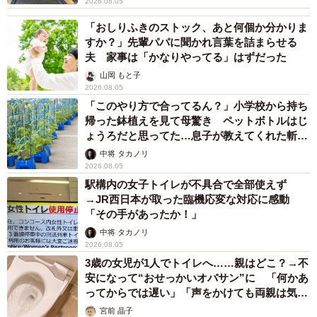
2026.08.05
「おしりふきのストック、あと何個か分かりま
すか？」先輩パパに聞かれ言葉を詰まらせる
夫 家事は「かなりやってる」はずだった
山岡 もと子
2026.08.05
「このやり方で合ってるん？」小学校から持ち
帰った鉢植えを見て母驚き ペットボトルはじ
ょうろだと思ってた…息子が教えてくれた斬新
な水やりとは
中将 タカノリ
2026.08.05
駅構内の女子トイレが不具合で全部使えず
→JR西日本が取った臨機応変な対応に感動
「その手があったか！」
中将 タカノリ
2026.08.05
3歳の女児が1人でトイレへ……親はどこ？→不
安になって“おせっかいオバサン”に 「何かあ
ってからでは遅い」「声をかけても両親は気づ
かぬまま」
宮前 晶子