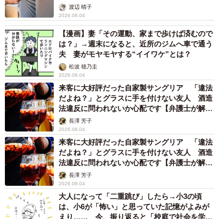
ですね」
渡辺 晴子
2026.08.04
【漫画】妻「その運動、家まで歩けば済むので
は？」→週末になると、近所のジムへ車で通う
夫 妻がモヤモヤする“イイワケ”とは？
松波 穂乃圭
2026.08.04
来客に大好評だった自家製サングリア 「違法
だよね？」とグラスに手を付けない友人 酒造
法違反に問われないか心配です【弁護士が解
説】
長澤 芳子
2026.08.04
来客に大好評だった自家製サングリア 「違法
だよね？」とグラスに手を付けない友人 酒造
法違反に問われないか心配です【弁護士が解
説】
長澤 芳子
2026.08.04
大人になって「二重跳び」したら→小3の頃
は、小6が「怖い」と思っていた記憶がよみが
えり…… 今、振り返ると「校庭で社会を学ん