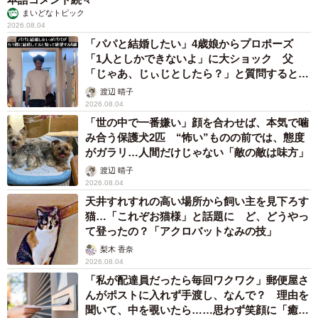
まいどなトピック
2026.08.04
「パパと結婚したい」4歳娘からプロポーズ
「1人としかできないよ」に大ショック 父
「じゃあ、じぃじとしたら？」と質問すると…
渡辺 晴子
2026.08.04
「世の中で一番嫌い」顔を合わせば、本気で噛
み合う保護犬2匹 “怖い”ものの前では、態度
がガラリ…人間だけじゃない「敵の敵は味方」
渡辺 晴子
2026.08.04
天井すれすれの高い場所から飼い主を見下ろす
猫…「これぞお猫様」と話題に ど、どうやっ
て登ったの？「アクロバットなみの技」
梨木 香奈
2026.08.04
「私が配達員だったら毎回ワクワク」郵便屋さ
んがポストに入れず手渡し、なんで？ 理由を
聞いて、中を覗いたら……思わず笑顔に「癒し