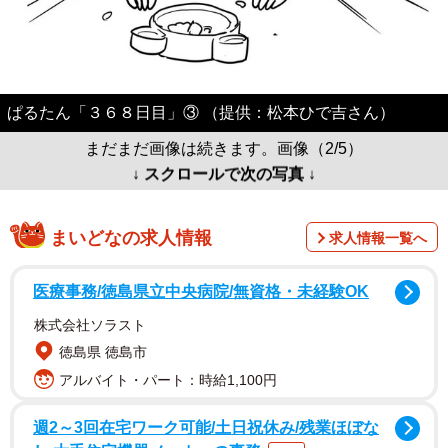
ぱるたん「３６８日目」③ （提供：松本ひで吉さん）
まだまだ画像は続きます。画像（2/5）
↓ スクロールで次の写真 ↓
まいどなの求人情報
求人情報一覧へ
医療事務/徳島県立中央病院/無資格・未経験OK
株式会社ソラスト
徳島県 徳島市
アルバイト・パート：時給1,100円
週2～3回在宅ワーク可能/土日祝休み/残業ほぼな