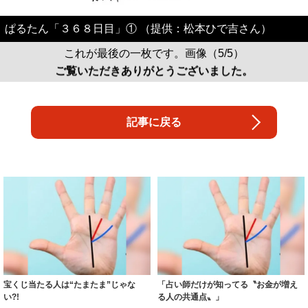
ぱるたん「３６８日目」① （提供：松本ひで吉さん）
これが最後の一枚です。画像（5/5）
ご覧いただきありがとうございました。
記事に戻る
宝くじ当たる人は“たまたま”じゃな
「占い師だけが知ってる〝お金が増え
い?!
る人の共通点〟」