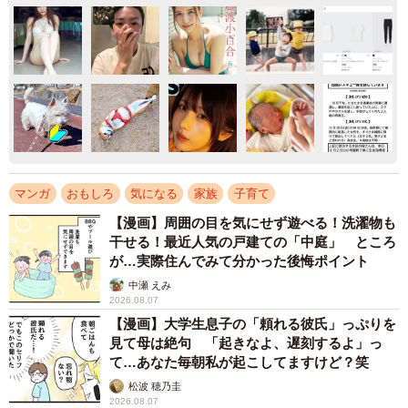
マンガ
おもしろ
気になる
家族
子育て
【漫画】周囲の目を気にせず遊べる！洗濯物も
干せる！最近人気の戸建ての「中庭」 ところ
が…実際住んでみて分かった後悔ポイント
中瀬 えみ
2026.08.07
【漫画】大学生息子の「頼れる彼氏」っぷりを
見て母は絶句 「起きなよ、遅刻するよ」っ
て…あなた毎朝私が起こしてますけど？笑
松波 穂乃圭
2026.08.07