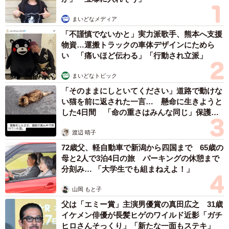
まいどなメディア
「不謹慎でないかと」実力派歌手、熊本へ支援
物資…運搬トラックの車体デザインにためら
い 「痛いほど伝わる」「行動され立派」
まいどなトピック
「そのままにしといてください」道路で動けな
い猫を前に返された一言… 懸命に生きようと
した4日間 「命の重さはみんな同じ」保護団
体代表の訴え
渡辺 晴子
72歳父、軽自動車で新潟から四国まで 65歳の
母と2人で3泊4日の旅 パーキングの休憩まで
分刻み… 「大学生でも組まねえよ！」
山岡 もと子
父は「エミー賞」主演男優賞の真田広之 31歳
イケメン俳優が長髪ヒゲのワイルド近影「ガチ
ヒロさんそっくり」「新たな一面もステキ」