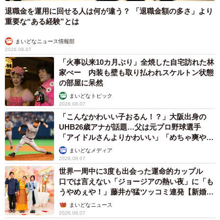
退職金を運用に回せる人は何が違う？ 「退職金額の多さ」より
重要な“ある経験”とは
まいどなニュース情報部
2026.08.07
「火事以来10カ月ぶり」全焼した自宅訪れた林
家ぺー 内装も壁も取り払われスケルトン状態
の部屋に呆然
まいどなトピック
2026.08.07
「こんなかわいい子おるん！？」大阪出身の
UHB26歳アナが話題…父は元プロ野球選手
「アイドルさんよりかわいい」「めちゃ爽や
か」
まいどなメディア
2026.08.07
世界一周中に3度も出会った運命的カップル
口では言えない「ジョージアの熱い夜」に「も
うやめぇや！」藤井が猛ツッコミ連発【新婚さ
ん】
まいどなニュース
2026.08.07