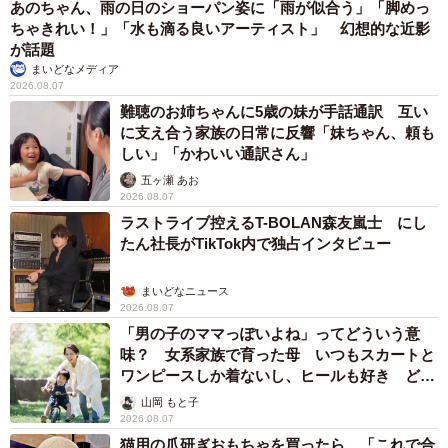
あのちゃん、雨の日のショーパン姿に「雨が似合う」「脚めっ
ちゃきれい！」「水も滴る良いアーティスト」 幻想的な近影
が話題
まいどなメディア
2026.08.07
難聴のお姉ちゃんに5歳の妹が手話通訳 互い
に支え合う家族の日常に反響「妹ちゃん、頼も
しい」「かわいい通訳さん」
五ヶ瀬 あお
2026.08.07
ラストライブ控えるT-BOLAN森友嵐士 にし
たん社長がTikTok内で独占インタビュー
まいどなニュース
2026.08.07
「男の子のママっぽいよね」ってどういう意
味？ 女系家族で育った母 いつもスカートと
ワンピースしか着ないし、ヒールも好き どの
へんが…
山岡 もと子
2026.08.07
猫用の爪研ぎおもちゃを買ったら…「これで合