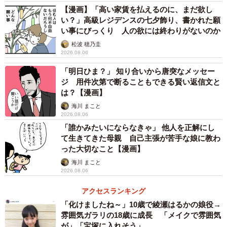
【漫画】「高い家賃を払えるのに、まだ欲し
い？」高級レジデンスの七夕飾り、書かれた願
い事にびっくり 人の欲には終わりがないのか
松波 穂乃圭
2026.08.06
「明日ひま？」 知り合いから唐突なメッセー
ジ 用件次第で断ることもできる賢い返信文と
は？【漫画】
海川 まこと
2026.08.06
「誰かみたいにならなきゃ」 他人を正解にし
て生きてきた母親 自己主張が苦手な娘に教わ
った大切なこと【漫画】
海川 まこと
2026.08.06
アクセスランキング
「化けましたね～」10歳で綾瀬はるかの娘役→
雰囲気ガラリの18歳に成長 「メイクで雰囲気
が」「宝塚に入れそう」