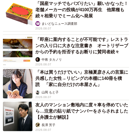
「国産マッチでもバズりたい」願いかなった！
老舗メーカーの投稿が4100万再生 他業種も
続々相乗りでミーム化へ発展
まいどなニュース調査部
2026.08.07
「即座に案内することが不可能です」レストラ
ンの入り口に大きな注意書き オートリザーブ
からの予約を拒否するお断りに賛同者続々
中将 タカノリ
2026.08.07
「本は買うだけでいい」京極夏彦さんの言葉に
共感した女性→リビングの本棚に140冊を積
読 「家に自分だけの本屋さん」
山岡 もと子
2026.08.07
友人のマンション敷地内に度々車を停めていた
ら…注意の貼り紙でナンバーをさらされました
【弁護士が解説】
長澤 芳子
2026.08.07