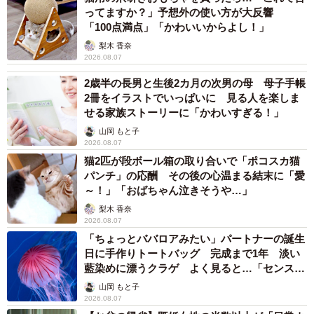
ってますか？」予想外の使い方が大反響
「100点満点」「かわいいからよし！」
梨木 香奈
2026.08.07
2歳半の長男と生後2カ月の次男の母 母子手帳
2冊をイラストでいっぱいに 見る人を楽しま
せる家族ストーリーに「かわいすぎる！」
山岡 もと子
2026.08.07
猫2匹が段ボール箱の取り合いで「ポコスカ猫
パンチ」の応酬 その後の心温まる結末に「愛
～！」「おばちゃん泣きそうや…」
梨木 香奈
2026.08.07
「ちょっとババロアみたい」パートナーの誕生
日に手作りトートバッグ 完成まで1年 淡い
藍染めに漂うクラゲ よく見ると…「センスす
ごい」
山岡 もと子
2026.08.07