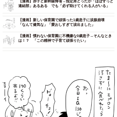
【漫画】赤子と新幹線帰省→指定席とったが「ほぼずっと
連結部」あるある でも「必ず助けてくれる人がいる」
【漫画】新しい保育園で頑張った1歳息子に涙腺崩壊
「なんて健気な」「愛おしすぎて涙出ました」
【漫画】慣れない保育園に不機嫌な0歳息子→そんなとき
は！？ 「この精神で子育て頑張りたい」