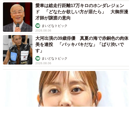
愛車は総走行距離17万キロのホンダレジェン
ド 「どなたか欲しい方が居たら」 大御所漫
才師が譲渡の意向
まいどなトピック
2026.08.06
大河出演の39歳俳優 真夏の海で赤銅色の肉体
美を連投 「バッキバキだな」「ばり渋いで
す」
まいどなトピック
2026.08.06