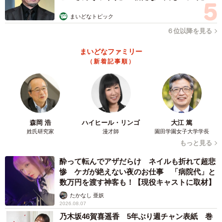
まいどなトピック
６位以降を見る
まいどなファミリー
（新着記事順）
森岡 浩
ハイヒール・リンゴ
大江 篤
姓氏研究家
漫才師
園田学園女子大学学長
もっと見る
酔って転んでアザだらけ ネイルも折れて超悲
惨 ケガが絶えない夜のお仕事 「病院代」と
数万円を渡す神客も！【現役キャストに取材】
たかなし 亜妖
2026.08.07
乃木坂46賀喜遥香 5年ぶり週チャン表紙 巻