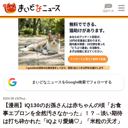
まいどなニュースをGoogle検索でフォローする
2024.08.15(Thu)
【漫画】IQ130のお孫さんは赤ちゃんの頃「お食
事エプロンを全然汚さなかった」！？→淡い期待
は打ち砕かれた「IQより愛嬌♡」「米粒の天才」