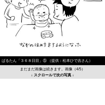
ぱるたん「３６８日目」⑤ （提供：松本ひで吉さん）
まだまだ画像は続きます。画像（4/5）
↓ スクロールで次の写真 ↓