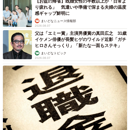
【お盆の帰省】既婚女性の半数以上が「日常よ
り疲れる」 気遣いや準備で深まる夫婦の温度
感ギャップ鮮明に
まいどなニュース情報部
2026.08.07
父は「エミー賞」主演男優賞の真田広之 31歳
イケメン俳優が長髪ヒゲのワイルド近影「ガチ
ヒロさんそっくり」「新たな一面もステキ」
まいどなトピック
2026.08.07