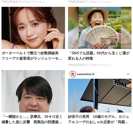
PR(合同会社デジタルファーム )
PR(合同会社デジタルファーム )
ガーターベルトで際立つ妖艶脚線美
「SNSでも話題」60代から宝くじ運が
フリーアナ森香澄がランジェリーモデ
変わる人の特徴
ルに ｢PE...
PR(合同会社デジタルファーム )
「一瞬誰かと…」彦摩呂、30キロ近く
紗栄子の長男 18歳のモデル、カジュ
減量した姿に反響 既製品の防護服が
アルコーデのおしゃれ近影が「両親の
着られると...
いいとこ取...