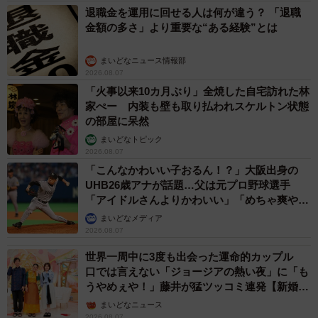
言をしています。このことに反対する署名活動をオンライ
退職金を運用に回せる人は何が違う？ 「退職
ンを中心に今年の3月末から行ってきました。その中間報告
金額の多さ」より重要な“ある経験”とは
として約1万4千筆の署名を7月19日に山下知事、仲川市
まいどなニュース情報部
長、村上委員長宛てに提出してきたところです。引き続き
2026.08.07
署名を集めておりますので柵の設置など被害対策を講じて
「火事以来10カ月ぶり」全焼した自宅訪れた林
もらい、知事に発言を撤回してもらうよう取り組んでいき
家ぺー 内装も壁も取り払われスケルトン状態
の部屋に呆然
たいと思っています。
まいどなトピック
2026.08.07
交通事故に関しては以前から県庁前の369号線の中央分離帯
「こんなかわいい子おるん！？」大阪出身の
の芝生の改善や169号線、飛火野前など鹿の横断の多い場所
UHB26歳アナが話題…父は元プロ野球選手
「アイドルさんよりかわいい」「めちゃ爽や
での注意喚起の標識設置や道路ペイントなどを県にお願い
か」
まいどなメディア
しています。さらに、アメリカの高速道路では動物が道路
2026.08.07
を横断する際、高速下の排水口を動物たちが利用し交通事
世界一周中に3度も出会った運命的カップル
故が減った例があります。オジロジカも利用していたそう
口では言えない「ジョージアの熱い夜」に「も
で奈良公園でも応用できないかなと思っています。ほかに
うやめぇや！」藤井が猛ツッコミ連発【新婚さ
も犬の散歩マナーの改善や、水が少ない場所に水飲み場を
ん】
まいどなニュース
2026.08.07