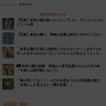
「今じゃそんなことしないのかな？遠足に行って若草山で
Sponsored by
お弁当、取られないように先生から注意された。箕面の猿
おすすめニュース
も目を合わさないように、食べ物見せたら終わり」
【写真】奈良の鹿が食べようとしていた、アンパン入りの
「観光客規制してほしい」
ビニール袋
「見つけて頂き、難を逃れて良かったね、鹿さん 人間が
【写真】奈良公園で、荷物の放置は絶対にやめてください
注意しなくてはいけませんよね」
「奈良公園の子鹿には絶対にさわらないで！」なぜ？5カ
多くの人たちが関心を集めている観光客と奈良の鹿のトラ
月しか生きられなかったこつぶちゃんが伝えようとしたこ
ブル問題。奈良公園付近の鹿たちの現状について、川地さ
と
んにお話を聞きました。
奈良公園の悲劇 母鹿から育児放棄された5カ月の命
「子鹿には絶対触らないで」
「鹿が浮いてる！？」人の心を惹きつける不思議な魅力
「合成にしか見えない（褒め言葉）」
もふもふ
奈良