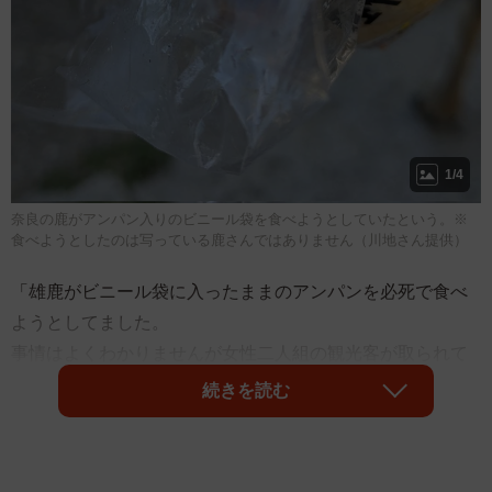
1/4
奈良の鹿がアンパン入りのビニール袋を食べようとしていたという。※
食べようとしたのは写っている鹿さんではありません（川地さん提供）
「雄鹿がビニール袋に入ったままのアンパンを必死で食べ
ようとしてました。
事情はよくわかりませんが女性二人組の観光客が取られて
しまったようでした。何とか取り返せましたが袋ごと全部
続きを読む
食べてしまってたらと思うとゾッとします。鹿に食べ物等
を取られないよう十分注意して頂きたいです。」