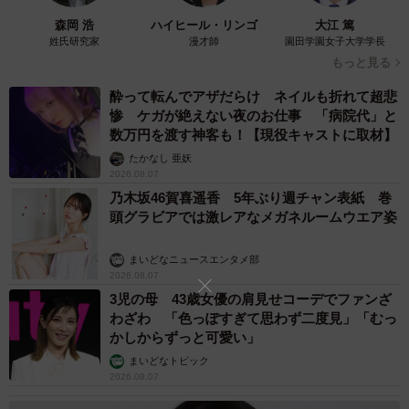
も設置されれば効果が期待できるのでないかと思います」
森岡 浩
ハイヒール・リンゴ
大江 篤
姓氏研究家
漫才師
園田学園女子大学学長
もっと見る
酔って転んでアザだらけ ネイルも折れて超悲
惨 ケガが絶えない夜のお仕事 「病院代」と
数万円を渡す神客も！【現役キャストに取材】
たかなし 亜妖
2026.08.07
乃木坂46賀喜遥香 5年ぶり週チャン表紙 巻
頭グラビアでは激レアなメガネルームウエア姿
まいどなニュースエンタメ部
2026.08.07
3児の母 43歳女優の肩見せコーデでファンざ
わざわ 「色っぽすぎて思わず二度見」「むっ
かしからずっと可愛い」
まいどなトピック
2026.08.07