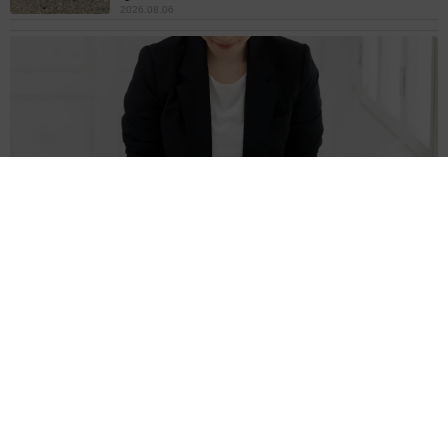
2026.08.06
誰も求めていない職場の「謎マナー」、「過剰な挨拶」や「お
土産配り」を抑えた1位は？ やめられない理由は「周りの目」
まいどなデータ
2026.08.06
自転車通行可の歩道 電動キックボードで走行
中、小学生とあわや衝突！ 「歩道走行は道交
法違反でしょ」と指摘されました【弁護士が解
説】