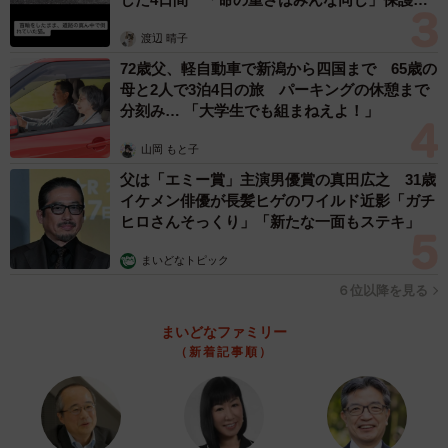
体代表の訴え
ランティアさんがゴミ拾いをされています。よく捨てられ
渡辺 晴子
てるのはファーストフード店のカップやお菓子の袋、ウェ
72歳父、軽自動車で新潟から四国まで 65歳の
ットティッシュ、ペットボトル、アイスの包み、吸い殻、
母と2人で3泊4日の旅 パーキングの休憩まで
パンフレットなどで特に食べ物のにおいの付いた容器や袋
分刻み… 「大学生でも組まねえよ！」
は鹿の命にかかわりますので絶対に捨てないでいただきた
山岡 もと子
いです。ウェットティッシュは靴に付いた鹿の糞をふき取
父は「エミー賞」主演男優賞の真田広之 31歳
ってそのまま捨てていく人を見かけます。先日は鹿をわざ
イケメン俳優が長髪ヒゲのワイルド近影「ガチ
わざおびき寄せてゴミを投げ与えるというあまりにもひど
ヒロさんそっくり」「新たな一面もステキ」
い行為をする観光客もいました。
まいどなトピック
６位以降を見る
また故意にでなくても鹿せんべいを入れてるビニール袋や
お菓子などを袋ごと鹿に取られてしまう場面もよく見かけ
まいどなファミリー
（新着記事順）
ますので注意していただきたいです。このゴミ問題ですが
先日の県議会でも取り上げられ対策が少し動きだしたよう
です。他の観光地ではいっぱいになったゴミ箱を圧縮でき
るスマートゴミ箱が試験的に導入されていて、奈良公園で