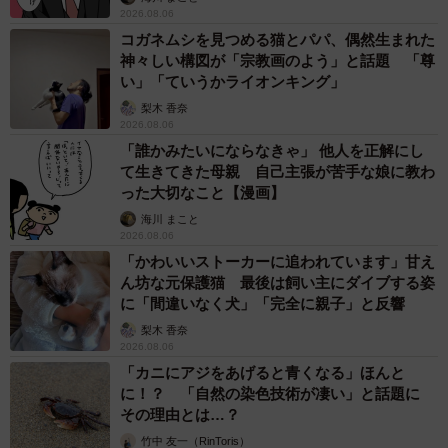
2026.08.06
コガネムシを見つめる猫とパパ、偶然生まれた
神々しい構図が「宗教画のよう」と話題 「尊
い」「ていうかライオンキング」
梨木 香奈
2026.08.06
「誰かみたいにならなきゃ」 他人を正解にし
て生きてきた母親 自己主張が苦手な娘に教わ
った大切なこと【漫画】
海川 まこと
2026.08.06
「かわいいストーカーに追われています」甘え
ん坊な元保護猫 最後は飼い主にダイブする姿
に「間違いなく犬」「完全に親子」と反響
梨木 香奈
2026.08.06
「カニにアジをあげると青くなる」ほんと
に！？ 「自然の染色技術が凄い」と話題に
その理由とは…？
竹中 友一（RinToris）