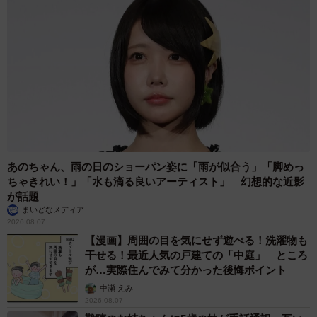
3/4
あのちゃん、雨の日のショーパン姿に「雨が似合う」「脚めっ
ちゃきれい！」「水も滴る良いアーティスト」 幻想的な近影
持ち物は放置されませんように（川地さん提供）
が話題
まいどなメディア
鹿を蹴り上げる行為に「文化財保護法違反」と苦
2026.08.07
言、公園付近のパトロール強化へ
【漫画】周囲の目を気にせず遊べる！洗濯物も
干せる！最近人気の戸建ての「中庭」 ところ
──最近外国人観光客と見られる男性が、奈良公園付近で暮
が…実際住んでみて分かった後悔ポイント
らす鹿を歩道上で執拗に蹴り飛ばしている姿を映す動画が
中瀬 えみ
2026.08.07
SNSで話題になり、問題になりました。こうしたトラブル