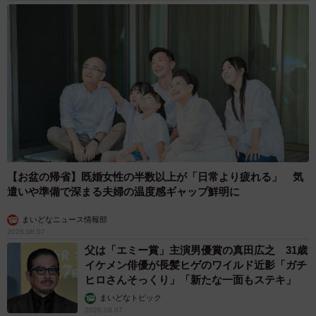
4/4
【お盆の帰省】既婚女性の半数以上が「日常より疲れる」 気
どうか奈良公園周辺では速度を落して慎重に運転して下さるように（川
遣いや準備で深まる夫婦の温度感ギャップ鮮明に
地さん提供）
まいどなニュース情報部
──奈良公園付近の鹿たちの現状と、人と鹿が共存できるよ
2026.08.07
うな今後の対応策や活動などについて教えてください。
父は「エミー賞」主演男優賞の真田広之 31歳
イケメン俳優が長髪ヒゲのワイルド近影「ガチ
ヒロさんそっくり」「新たな一面もステキ」
「奈良公園付近の鹿たちの現状については、山下知事が農
まいどなトピック
作物被害などを理由に駆除範囲を広げざるを得ないとの発
2026.08.07