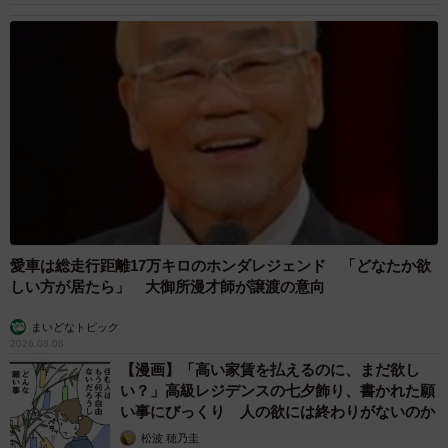
愛車は総走行距離17万キロのホンダレジェンド 「どなたか欲
しい方が居たら」 大御所漫才師が譲渡の意向
まいどなトピック
2026.08.06
【漫画】「高い家賃を払えるのに、まだ欲し
い？」高級レジデンスの七夕飾り、書かれた願
い事にびっくり 人の欲には終わりがないのか
松波 穂乃圭