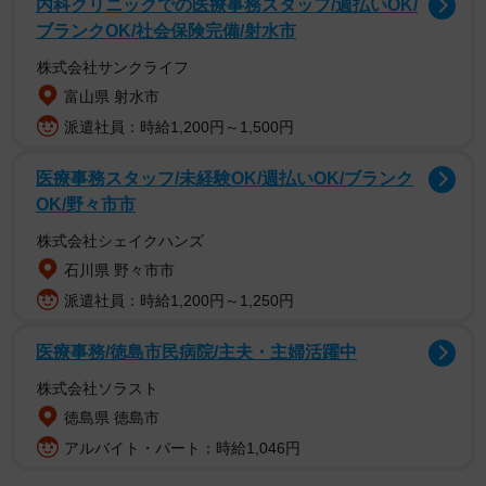
内科クリニックでの医療事務スタッフ/週払いOK/
訪れる観光客が増えてきたとのこと。7月下旬には外国人観
ブランクOK/社会保険完備/射水市
光客と見られる男性が奈良公園付近の歩道で鹿を執拗に蹴
株式会社サンクライフ
り飛ばす動画がSNSに投稿され、批判の声が上がるなど観
富山県 射水市
光客と鹿のトラブルが取りざたされました。
派遣社員：時給1,200円～1,500円
そんな中、川地さんは公園内で女性二人組の観光客が持っ
医療事務スタッフ/未経験OK/週払いOK/ブランク
OK/野々市市
ていたアンパン入りのビニール袋を鹿が取ってしまい食べ
ようとしていたところを目撃。観光客は鹿がビニール袋ご
株式会社シェイクハンズ
と食べようとしているのを取り上げようともせず、ただ鹿
石川県 野々市市
を見ているだけ…そこで川地さんが鹿に駆け寄り何とか取
派遣社員：時給1,200円～1,250円
り上げたといいます。目撃したことをつづった投稿には、
医療事務/徳島市民病院/主夫・主婦活躍中
安堵のコメントが寄せられています。
株式会社ソラスト
「よほどお腹が空いていたんじゃないですか？ビニール袋
徳島県 徳島市
は食べなくて良かったです」
アルバイト・パート：時給1,046円
「鹿が袋ごとパンを食べたら死ぬよ」