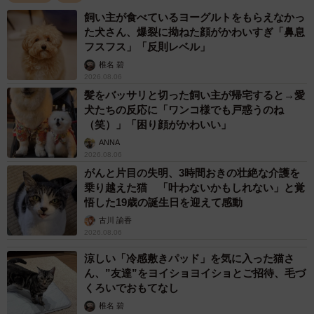
飼い主が食べているヨーグルトをもらえなかっ
た犬さん、爆裂に拗ねた顔がかわいすぎ「鼻息
フスフス」「反則レベル」
椎名 碧
2026.08.06
2/4
髪をバッサリと切った飼い主が帰宅すると→愛
犬たちの反応に「ワンコ様でも戸惑うのね
2021年10月に起きた近鉄奈良駅前で雄鹿が車にはねられた現場（川地さ
ん提供）
（笑）」「困り顔がかわいい」
ANNA
交通事故、ゴミの誤食…奈良公園の鹿がおかれて
2026.08.06
がんと片目の失明、3時間おきの壮絶な介護を
いる現状とは？
乗り越えた猫 「叶わないかもしれない」と覚
──奈良公園を歩き始めたのは。
悟した19歳の誕生日を迎えて感動
古川 諭香
2026.08.06
「奈良公園を歩きだしたのはもう随分前でいつ頃からか忘
れましたが、歩いているうちに奈良公園の鹿のおかれてる
涼しい「冷感敷きパッド」を気に入った猫さ
ん、”友達”をヨイショヨイショとご招待、毛づ
現状を知るようになりました。活動を始める大きなきっか
くろいでおもてなし
けになったのは、2021年10月に起きた近鉄奈良駅前で雄鹿
椎名 碧