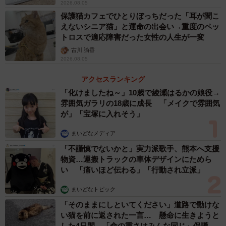
が車にはねられた現場にいたことです。この鹿ははねられ
2026.08.05
た後、もうろうとしながら自力で歩き何とか車の来ない中
保護猫カフェでひとりぼっちだった「耳が聞こ
えないシニア猫」と運命の出会い→重度のペッ
央分離帯に座りこみました。その後愛護会さんに保護され
トロスで適応障害だった女性の人生が一変
ましたが3日後に亡くなりました。それから交通事故やゴミ
古川 諭香
の誤食など奈良公園の鹿がおかれている現状をさらに知
2026.08.05
り、そのことを憂えてる方々と知り合うようになり奈良公
アクセスランキング
園へ行く頻度が増えてきたんです」
「化けましたね～」10歳で綾瀬はるかの娘役→
雰囲気ガラリの18歳に成長 「メイクで雰囲気
──今回の鹿がビニール袋に入ったままのアンパンを必死に
が」「宝塚に入れそう」
食べようとしていたという投稿。鹿は食べずに無事だった
まいどなメディア
とのことですが、こうしたゴミも含めた誤食の問題につい
「不謹慎でないかと」実力派歌手、熊本へ支援
て、最近海外からの観光客も増えてマナーを知らず鹿が誤
物資…運搬トラックの車体デザインにためら
食してしまう事例が増えているのでしょうか？
い 「痛いほど伝わる」「行動され立派」
まいどなトピック
「奈良公園にはほぼゴミ箱がないためポイ捨てが多くゴミ
「そのままにしといてください」道路で動けな
を食べ物と間違って食べてしまった鹿が命を落とすという
い猫を前に返された一言… 懸命に生きようと
ことが起こっています。それを少しでも防ぐため多くのボ
した4日間 「命の重さはみんな同じ」保護団