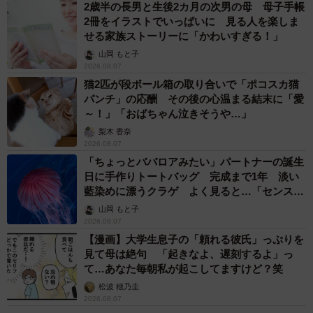
あげてほしいと思います」
2歳半の長男と生後2カ月の次男の母 母子手帳
2冊をイラストでいっぱいに 見る人を楽しま
せる家族ストーリーに「かわいすぎる！」
山岡 もと子
2026.08.07
猫2匹が段ボール箱の取り合いで「ポコスカ猫
パンチ」の応酬 その後の心温まる結末に「愛
～！」「おばちゃん泣きそうや…」
梨木 香奈
2026.08.07
「ちょっとババロアみたい」パートナーの誕生
日に手作りトートバッグ 完成まで1年 淡い
藍染めに漂うクラゲ よく見ると…「センスす
ごい」
山岡 もと子
2026.08.07
【漫画】大学生息子の「頼れる彼氏」っぷりを
見て母は絶句 「起きなよ、遅刻するよ」っ
て…あなた毎朝私が起こしてますけど？笑
松波 穂乃圭
2026.08.07