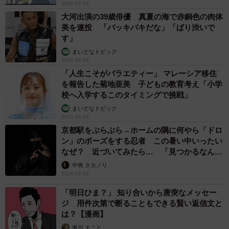
2026.08.06
大河出演の39歳俳優 真夏の海で赤銅色の肉体
美を連投 「バッキバキだな」「ばり渋いで
す」
まいどなトピック
2026.08.06
「人生こそがバラエティー」 マレーシア移住
を報告した菊地亜美 子どもの教育考え「小学
校へ入学するこのタイミングで挑戦」
まいどなトピック
2026.08.06
京都駅をぶらぶら→ホームの隅に何やら「ドロ
ン」のポーズをする忍者 この暑い中いったい
なぜ？ 近づいてみたら… 「見つかるなんて
未熟」
中将 タカノリ
2026.08.06
「明日ひま？」 知り合いから唐突なメッセー
ジ 用件次第で断ることもできる賢い返信文と
は？【漫画】
海川 まこと