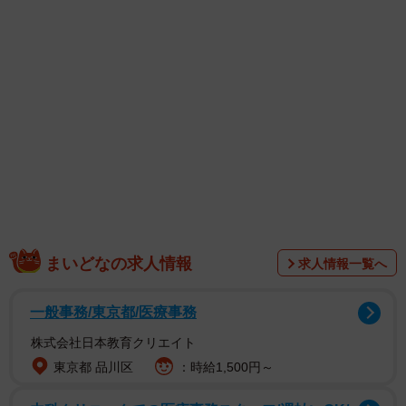
奈良市内の県立奈良公園付近で歩く際、近寄ってくる鹿に
まいどなの求人情報
求人情報一覧へ
持っている食べ物などを取られないよう注意喚起する投稿
がX（旧Twitter）で話題になりました。
一般事務/東京都/医療事務
株式会社日本教育クリエイト
投稿したのは、普段から公園を歩きながら鹿たちの環境を
東京都 品川区
：時給1,500円～
改善させようと活動をしている川地祥介さん
（@ncbutwDsL0UC6np）。最近外国人も含め、奈良公園に