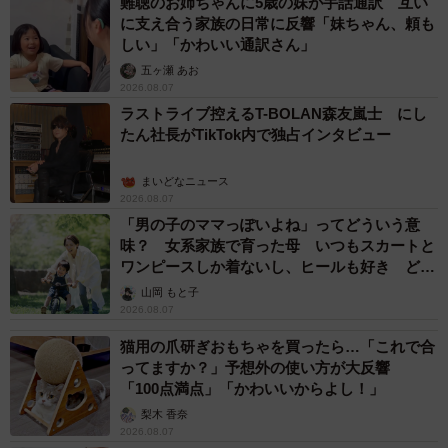
難聴のお姉ちゃんに5歳の妹が手話通訳 互い
についての率直なご意見をお聞かせください。
に支え合う家族の日常に反響「妹ちゃん、頼も
しい」「かわいい通訳さん」
「この鹿を蹴り上げてる動画は 信じがたいほどひどい行為
五ヶ瀬 あお
2026.08.07
でなぜこんなことができるのか理解しがたいです。さっそ
ラストライブ控えるT-BOLAN森友嵐士 にし
く対策として県・市・警察などが啓発活動隊を結成してパ
たん社長がTikTok内で独占インタビュー
トロール強化に乗り出してくださいましたので、これを継
続していただくのと同時に防犯カメラもあればいいかなと
まいどなニュース
2026.08.07
思います。注意喚起としては奈良の鹿は国の天然記念物で
「男の子のママっぽいよね」ってどういう意
すので『文化財保護法違反』になりますよということでし
味？ 女系家族で育った母 いつもスカートと
ょうか。
ワンピースしか着ないし、ヒールも好き どの
へんが…
山岡 もと子
2026.08.07
この動画ほどひどくはありませんが以前鹿せんべいを目当
てに寄ってきた鹿に鹿の顔まで足をあげて追い払おうとす
猫用の爪研ぎおもちゃを買ったら…「これで合
ってますか？」予想外の使い方が大反響
る行為を見ました。あと鹿せんべいを焦らしてなかなかあ
「100点満点」「かわいいからよし！」
げないのもよく見かけます。中には、怒った鹿が攻撃して
梨木 香奈
きて人身事故につながることもありますので、焦らさずに
2026.08.07