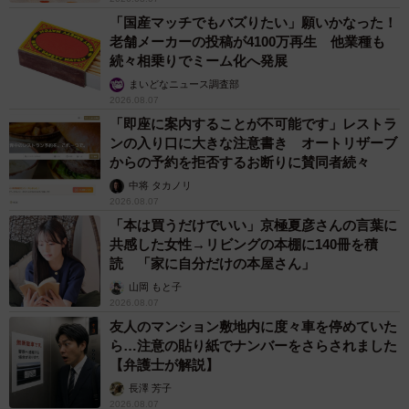
設置するなど、奈良公園内の鹿が暮らしやすい環境になる
「国産マッチでもバズりたい」願いかなった！
よう働きかけをしていきたいと思っています」
老舗メーカーの投稿が4100万再生 他業種も
続々相乗りでミーム化へ発展
雄鹿がビニール袋に入ったままのアンパンを必死で食べよ
まいどなニュース調査部
うとしてました。
2026.08.07
「即座に案内することが不可能です」レストラ
ンの入り口に大きな注意書き オートリザーブ
事情はよくわかりませんが女性二人組の観光客が取られて
からの予約を拒否するお断りに賛同者続々
しまったようでした。何とか取り返せましたが袋ごと全部
中将 タカノリ
食べてしまってたらと思うとゾッとします。
2026.08.07
「本は買うだけでいい」京極夏彦さんの言葉に
共感した女性→リビングの本棚に140冊を積
鹿に食べ物等を取られないよう十分注意して頂きたいで
読 「家に自分だけの本屋さん」
す。
pic.twitter.com/W0miVLglES
山岡 もと子
2026.08.07
— 川地祥介 (@ncbutwDsL0UC6np)
July 21, 2024
友人のマンション敷地内に度々車を停めていた
ら…注意の貼り紙でナンバーをさらされました
【弁護士が解説】
長澤 芳子
2026.08.07