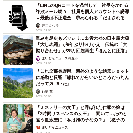
言をしています。このことに反対する署名活動をオンライ
「LINEのQRコードを添付して」社長をかたる
ンを中心に今年の3月末から行ってきました。その中間報告
詐欺メール続々 社員を個人アカウントへ誘導
→最後は不正送金…求められる「だまされる前
として約1万4千筆の署名を7月19日に山下知事、仲川市
提」の対策
井二 かける
長、村上委員長宛てに提出してきたところです。引き続き
2026.08.06
署名を集めておりますので柵の設置など被害対策を講じて
重みも歴史もズッシリ…出雲大社の日本最大級
もらい、知事に発言を撤回してもらうよう取り組んでいき
「大しめ縄」が8年ぶり掛けかえ 伝統の「大
撚り合わせ」が28万回超再生「ほんとに圧巻」
たいと思っています。
まいどなニュース調査部
2026.08.06
交通事故に関しては以前から県庁前の369号線の中央分離帯
「これ全部長野県」海外のような絶景ショット
の芝生の改善や169号線、飛火野前など鹿の横断の多い場所
に感動と反響「離れてからいいところだったん
だって気づいた」
での注意喚起の標識設置や道路ペイントなどを県にお願い
行橋 友
しています。さらに、アメリカの高速道路では動物が道路
2026.08.06
を横断する際、高速下の排水口を動物たちが利用し交通事
「ミステリーの女王」と呼ばれた作家の娘は
故が減った例があります。オジロジカも利用していたそう
「2時間サスペンスの女王」 聞いていたのと
で奈良公園でも応用できないかなと思っています。ほかに
違う血液型に「私は誰の子なの？」【徹子の部
も犬の散歩マナーの改善や、水が少ない場所に水飲み場を
屋】
まいどなニュース
2026.08.06