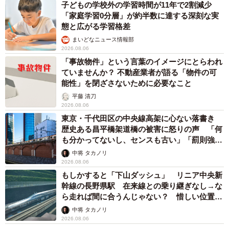
あげてほしいと思います」
子どもの学校外の学習時間が11年で2割減少
「家庭学習0分層」が約半数に達する深刻な実
態と広がる学習格差
まいどなニュース情報部
2026.08.06
「事故物件」という言葉のイメージにとらわれ
ていませんか？ 不動産業者が語る「物件の可
能性」を閉ざさないために必要なこと
平藤 清刀
2026.08.06
東京・千代田区の中央線高架に心ない落書き
歴史ある昌平橋架道橋の被害に怒りの声 「何
も分かってないし、センスも古い」「罰則強化
して」
中将 タカノリ
2026.08.06
もしかすると「下山ダッシュ」 リニア中央新
幹線の長野県駅 在来線との乗り継ぎなし→な
ら走れば間に合うんじゃない？ 惜しい位置関
係が反響
中将 タカノリ
2026.08.06