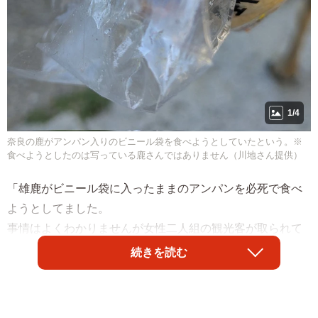
1/4
奈良の鹿がアンパン入りのビニール袋を食べようとしていたという。※
食べようとしたのは写っている鹿さんではありません（川地さん提供）
「雄鹿がビニール袋に入ったままのアンパンを必死で食べ
ようとしてました。
事情はよくわかりませんが女性二人組の観光客が取られて
しまったようでした。何とか取り返せましたが袋ごと全部
続きを読む
食べてしまってたらと思うとゾッとします。鹿に食べ物等
を取られないよう十分注意して頂きたいです。」