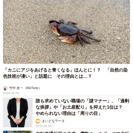
3/4
「カニにアジをあげると青くなる」ほんとに！？ 「自然の染
色技術が凄い」と話題に その理由とは…？
持ち物は放置されませんように（川地さん提供）
竹中 友一（RinToris）
鹿を蹴り上げる行為に「文化財保護法違反」と苦
2026.08.06
言、公園付近のパトロール強化へ
誰も求めていない職場の「謎マナー」、「過剰
な挨拶」や「お土産配り」を抑えた1位は？
──最近外国人観光客と見られる男性が、奈良公園付近で暮
やめられない理由は「周りの目」
らす鹿を歩道上で執拗に蹴り飛ばしている姿を映す動画が
まいどなデータ
2026.08.06
SNSで話題になり、問題になりました。こうしたトラブル