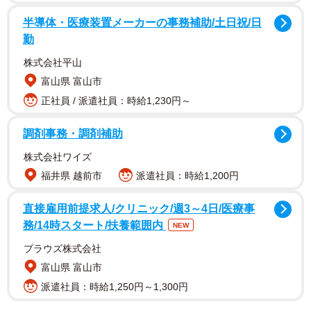
訪れる観光客が増えてきたとのこと。7月下旬には外国人観
半導体・医療装置メーカーの事務補助/土日祝/日
光客と見られる男性が奈良公園付近の歩道で鹿を執拗に蹴
勤
り飛ばす動画がSNSに投稿され、批判の声が上がるなど観
株式会社平山
光客と鹿のトラブルが取りざたされました。
富山県 富山市
正社員 / 派遣社員：時給1,230円～
そんな中、川地さんは公園内で女性二人組の観光客が持っ
ていたアンパン入りのビニール袋を鹿が取ってしまい食べ
調剤事務・調剤補助
ようとしていたところを目撃。観光客は鹿がビニール袋ご
株式会社ワイズ
と食べようとしているのを取り上げようともせず、ただ鹿
福井県 越前市
派遣社員：時給1,200円
を見ているだけ…そこで川地さんが鹿に駆け寄り何とか取
直接雇用前提求人/クリニック/週3～4日/医療事
り上げたといいます。目撃したことをつづった投稿には、
務/14時スタート/扶養範囲内
NEW
安堵のコメントが寄せられています。
プラウズ株式会社
「よほどお腹が空いていたんじゃないですか？ビニール袋
富山県 富山市
は食べなくて良かったです」
派遣社員：時給1,250円～1,300円
「鹿が袋ごとパンを食べたら死ぬよ」