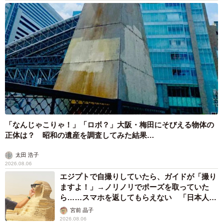
4/4
「なんじゃこりゃ！」「ロボ？」大阪・梅田にそびえる物体の
どうか奈良公園周辺では速度を落して慎重に運転して下さるように（川
正体は？ 昭和の遺産を調査してみた結果…
地さん提供）
太田 浩子
──奈良公園付近の鹿たちの現状と、人と鹿が共存できるよ
2026.08.06
うな今後の対応策や活動などについて教えてください。
エジプトで自撮りしていたら、ガイドが「撮り
ますよ！」→ノリノリでポーズを取っていた
ら……スマホを返してもらえない 「日本人は
「奈良公園付近の鹿たちの現状については、山下知事が農
カモ代表かも」「私は6時間で3万円払った」
宮前 晶子
作物被害などを理由に駆除範囲を広げざるを得ないとの発
2026.08.06