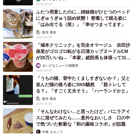
2026.08.05
ふたつ用意したのに…姉妹猫がひとつのベッド
にぎゅうぎゅう詰め状態！ 密着して眠る姿に
「はみ出てる（笑）」「幸せつまってます」
梨木 香奈
2026.08.05
「城本クリニック」を完全オマージュ 吉田沙
保里がゴロゴロ転がる日清カップヌードルCM
が20万いいね→「本家」総院長も体張って31万
いいね
まいどなニュース調査部
2026.08.05
「うちの猫、背中たくましすぎないか？」父と
並んだ猫の後ろ姿にSNS騒然 「筋トレして
る？」「すごく丈夫そう」「ハーランドかと」
梨木 香奈
2026.08.05
「そんなわけない…と思ったけど」バニラアイ
スに混ぜてみたら……意外なおいしさ 口の中
で気づいた斬新な「和の薬味コラボ」が話題
中将 タカノリ