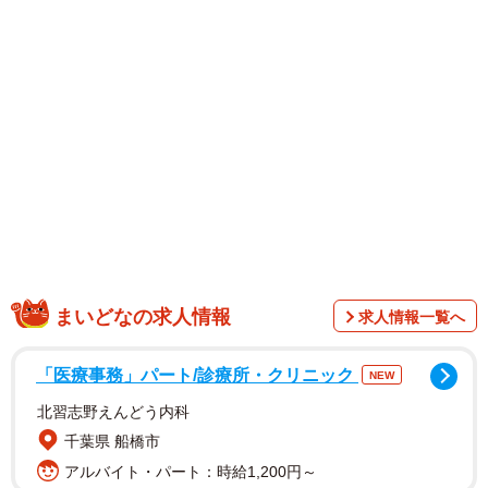
奈良市内の県立奈良公園付近で歩く際、近寄ってくる鹿に
まいどなの求人情報
求人情報一覧へ
持っている食べ物などを取られないよう注意喚起する投稿
がX（旧Twitter）で話題になりました。
「医療事務」パート/診療所・クリニック
NEW
北習志野えんどう内科
投稿したのは、普段から公園を歩きながら鹿たちの環境を
千葉県 船橋市
改善させようと活動をしている川地祥介さん
アルバイト・パート：時給1,200円～
（@ncbutwDsL0UC6np）。最近外国人も含め、奈良公園に