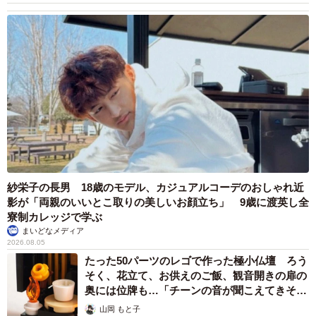
紗栄子の長男 18歳のモデル、カジュアルコーデのおしゃれ近
影が「両親のいいとこ取りの美しいお顔立ち」 9歳に渡英し全
寮制カレッジで学ぶ
まいどなメディア
2026.08.05
たった50パーツのレゴで作った極小仏壇 ろう
そく、花立て、お供えのご飯、観音開きの扉の
奥には位牌も…「チーンの音が聞こえてきそ
う」
山岡 もと子