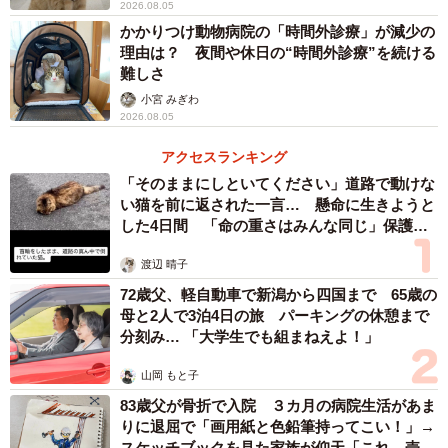
が車にはねられた現場にいたことです。この鹿ははねられ
2026.08.05
た後、もうろうとしながら自力で歩き何とか車の来ない中
かかりつけ動物病院の「時間外診療」が減少の
理由は？ 夜間や休日の“時間外診療”を続ける
央分離帯に座りこみました。その後愛護会さんに保護され
難しさ
ましたが3日後に亡くなりました。それから交通事故やゴミ
小宮 みぎわ
の誤食など奈良公園の鹿がおかれている現状をさらに知
2026.08.05
り、そのことを憂えてる方々と知り合うようになり奈良公
アクセスランキング
園へ行く頻度が増えてきたんです」
「そのままにしといてください」道路で動けな
い猫を前に返された一言… 懸命に生きようと
──今回の鹿がビニール袋に入ったままのアンパンを必死に
した4日間 「命の重さはみんな同じ」保護団
体代表の訴え
食べようとしていたという投稿。鹿は食べずに無事だった
渡辺 晴子
とのことですが、こうしたゴミも含めた誤食の問題につい
72歳父、軽自動車で新潟から四国まで 65歳の
て、最近海外からの観光客も増えてマナーを知らず鹿が誤
母と2人で3泊4日の旅 パーキングの休憩まで
食してしまう事例が増えているのでしょうか？
分刻み… 「大学生でも組まねえよ！」
山岡 もと子
「奈良公園にはほぼゴミ箱がないためポイ捨てが多くゴミ
83歳父が骨折で入院 ３カ月の病院生活があま
を食べ物と間違って食べてしまった鹿が命を落とすという
りに退屈で「画用紙と色鉛筆持ってこい！」→
ことが起こっています。それを少しでも防ぐため多くのボ
スケッチブックを見た家族が仰天「これ、売れ