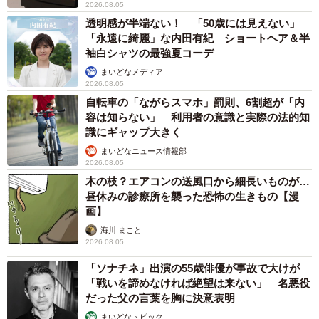
2026.08.05
透明感が半端ない！ 「50歳には見えない」
「永遠に綺麗」な内田有紀 ショートヘア＆半
袖白シャツの最強夏コーデ
まいどなメディア
2026.08.05
自転車の「ながらスマホ」罰則、6割超が「内
容は知らない」 利用者の意識と実際の法的知
識にギャップ大きく
まいどなニュース情報部
2026.08.05
木の枝？エアコンの送風口から細長いものが…
昼休みの診療所を襲った恐怖の生きもの【漫
画】
海川 まこと
2026.08.05
「ソナチネ」出演の55歳俳優が事故で大けが
「戦いを諦めなければ絶望は来ない」 名悪役
だった父の言葉を胸に決意表明
まいどなトピック