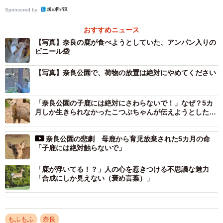
「今じゃそんなことしないのかな？遠足に行って若草山で
Sponsored by
お弁当、取られないように先生から注意された。箕面の猿
おすすめニュース
も目を合わさないように、食べ物見せたら終わり」
【写真】奈良の鹿が食べようとしていた、アンパン入りの
「観光客規制してほしい」
ビニール袋
「見つけて頂き、難を逃れて良かったね、鹿さん 人間が
【写真】奈良公園で、荷物の放置は絶対にやめてください
注意しなくてはいけませんよね」
「奈良公園の子鹿には絶対にさわらないで！」なぜ？5カ
多くの人たちが関心を集めている観光客と奈良の鹿のトラ
月しか生きられなかったこつぶちゃんが伝えようとしたこ
ブル問題。奈良公園付近の鹿たちの現状について、川地さ
と
んにお話を聞きました。
奈良公園の悲劇 母鹿から育児放棄された5カ月の命
「子鹿には絶対触らないで」
「鹿が浮いてる！？」人の心を惹きつける不思議な魅力
「合成にしか見えない（褒め言葉）」
もふもふ
奈良