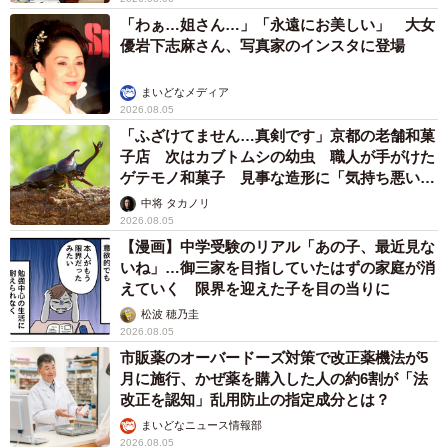
設置するなど、奈良公園内の鹿が暮らしやすい環境になる
「わぁ…姐さん…」「永遠にお美しい」 大女
よう働きかけをしていきたいと思っています」
優岩下志麻さん、写真家のインスタに登場
雄鹿がビニール袋に入ったままのアンパンを必死で食べよ
まいどなメディア
うとしてました。
2026.08.05
「ふざけてません…真剣です」京都の老舗和菓
子店 次はカブトムシの幼虫 職人が手がけた
事情はよくわかりませんが女性二人組の観光客が取られて
ゲテモノ和菓子 見事な造形に「気持ち悪いく
しまったようでした。何とか取り返せましたが袋ごと全部
らいリアル」
中将 タカノリ
食べてしまってたらと思うとゾッとします。
2026.08.05
【漫画】中学受験のリアル「あの子、最近見な
いね」…御三家を目指していたはずの家庭が消
鹿に食べ物等を取られないよう十分注意して頂きたいで
えていく 限界を迎えた子を目の当りに
す。
pic.twitter.com/W0miVLglES
松波 穂乃圭
2026.08.05
— 川地祥介 (@ncbutwDsL0UC6np)
July 21, 2024
市販薬のオーバードーズ対策で改正薬機法が5
月に施行、かぜ薬を購入した人の約6割が「法
改正を認知」乱用防止の指定成分とは？
まいどなニュース情報部
2026.08.05