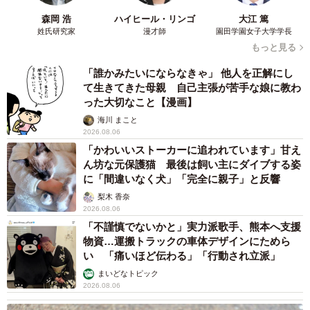
も設置されれば効果が期待できるのでないかと思います」
森岡 浩
ハイヒール・リンゴ
大江 篤
姓氏研究家
漫才師
園田学園女子大学学長
もっと見る
「誰かみたいにならなきゃ」 他人を正解にし
て生きてきた母親 自己主張が苦手な娘に教わ
った大切なこと【漫画】
海川 まこと
2026.08.06
「かわいいストーカーに追われています」甘え
ん坊な元保護猫 最後は飼い主にダイブする姿
に「間違いなく犬」「完全に親子」と反響
梨木 香奈
2026.08.06
「不謹慎でないかと」実力派歌手、熊本へ支援
物資…運搬トラックの車体デザインにためら
い 「痛いほど伝わる」「行動され立派」
まいどなトピック
2026.08.06