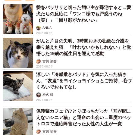
髪をバッサリと切った飼い主が帰宅すると→愛
犬たちの反応に「ワンコ様でも戸惑うのね
（笑）」「困り顔がかわいい」
ANNA
2026.08.06
2/4
がんと片目の失明、3時間おきの壮絶な介護を
乗り越えた猫 「叶わないかもしれない」と覚
2021年10月に起きた近鉄奈良駅前で雄鹿が車にはねられた現場（川地さ
ん提供）
悟した19歳の誕生日を迎えて感動
古川 諭香
交通事故、ゴミの誤食…奈良公園の鹿がおかれて
2026.08.06
涼しい「冷感敷きパッド」を気に入った猫さ
いる現状とは？
ん、”友達”をヨイショヨイショとご招待、毛づ
──奈良公園を歩き始めたのは。
くろいでおもてなし
椎名 碧
2026.08.05
「奈良公園を歩きだしたのはもう随分前でいつ頃からか忘
れましたが、歩いているうちに奈良公園の鹿のおかれてる
保護猫カフェでひとりぼっちだった「耳が聞こ
えないシニア猫」と運命の出会い→重度のペッ
現状を知るようになりました。活動を始める大きなきっか
トロスで適応障害だった女性の人生が一変
けになったのは、2021年10月に起きた近鉄奈良駅前で雄鹿
古川 諭香