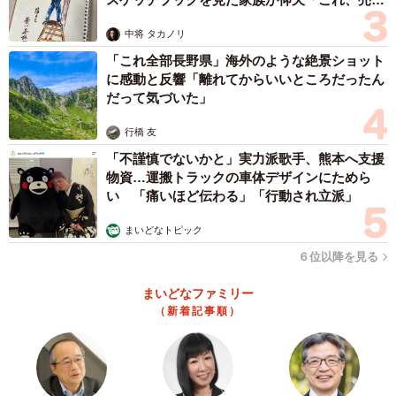
ますよ…」
ランティアさんがゴミ拾いをされています。よく捨てられ
中将 タカノリ
てるのはファーストフード店のカップやお菓子の袋、ウェ
「これ全部長野県」海外のような絶景ショット
ットティッシュ、ペットボトル、アイスの包み、吸い殻、
に感動と反響「離れてからいいところだったん
パンフレットなどで特に食べ物のにおいの付いた容器や袋
だって気づいた」
は鹿の命にかかわりますので絶対に捨てないでいただきた
行橋 友
いです。ウェットティッシュは靴に付いた鹿の糞をふき取
「不謹慎でないかと」実力派歌手、熊本へ支援
ってそのまま捨てていく人を見かけます。先日は鹿をわざ
物資…運搬トラックの車体デザインにためら
わざおびき寄せてゴミを投げ与えるというあまりにもひど
い 「痛いほど伝わる」「行動され立派」
い行為をする観光客もいました。
まいどなトピック
６位以降を見る
また故意にでなくても鹿せんべいを入れてるビニール袋や
お菓子などを袋ごと鹿に取られてしまう場面もよく見かけ
まいどなファミリー
（新着記事順）
ますので注意していただきたいです。このゴミ問題ですが
先日の県議会でも取り上げられ対策が少し動きだしたよう
です。他の観光地ではいっぱいになったゴミ箱を圧縮でき
るスマートゴミ箱が試験的に導入されていて、奈良公園で