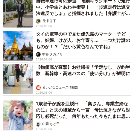
自転車通行可の歩道 電動キックボードで走行
についての率直なご意見をお聞かせください。
中、小学生とあわや衝突！ 「歩道走行は道交
法違反でしょ」と指摘されました【弁護士が解
「この鹿を蹴り上げてる動画は 信じがたいほどひどい行為
説】
長澤 芳子
2026.08.06
でなぜこんなことができるのか理解しがたいです。さっそ
タイの電車の中で見た優先席のマーク 子ど
く対策として県・市・警察などが啓発活動隊を結成してパ
も、妊娠、けが人、お年寄り… 一つだけ謎の
トロール強化に乗り出してくださいましたので、これを継
ものが！？「だから黄色なんですね」
続していただくのと同時に防犯カメラもあればいいかなと
中将 タカノリ
2026.08.06
思います。注意喚起としては奈良の鹿は国の天然記念物で
【物価高が直撃】お盆帰省「予定なし」が約半
すので『文化財保護法違反』になりますよということでし
数 新幹線・高速バスの「使い分け」が鮮明に
ょうか。
まいどなニュース情報部
2026.08.06
この動画ほどひどくはありませんが以前鹿せんべいを目当
てに寄ってきた鹿に鹿の顔まで足をあげて追い払おうとす
1歳息子が腕を亜脱臼 「奥さん、専業主婦な
のに」と夫の後輩から一言 母は泣きながら対
る行為を見ました。あと鹿せんべいを焦らしてなかなかあ
応し必死だった 何年もたった今もたまに思い
げないのもよく見かけます。中には、怒った鹿が攻撃して
出し…
山岡 もと子
きて人身事故につながることもありますので、焦らさずに
2026.08.06