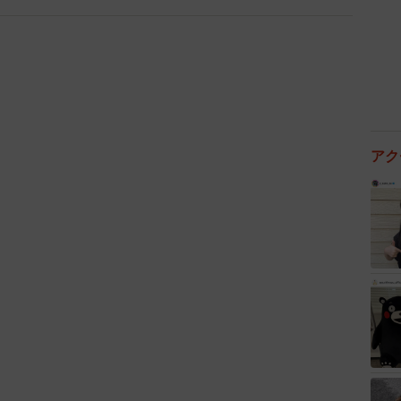
3/3
き、パパは家事を手伝いますか？（提供画像）
は27.0％。手伝いの内容としては「食事の配膳と片づ
れており、普段から率先して手伝っているパパもいるこ
アク
9.6％で「親戚の子どもたちの面倒をみる、食器の片づ
「元料理人なので簡単な料理をしてくれる」など頼もし
ちました。
ごろから家事を分担しているのであれば、帰省先でも自
。逆に言えば、日常生活で家事をしないパパが帰省先で