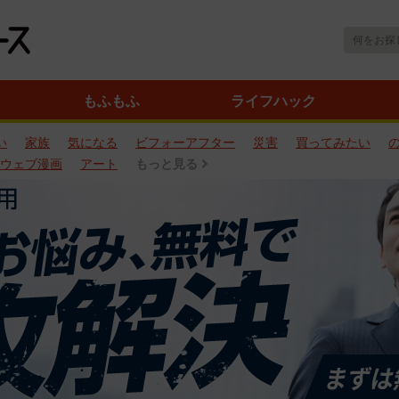
もふもふ
ライフハック
い
家族
気になる
ビフォーアフター
災害
買ってみたい
ウェブ漫画
アート
もっと見る