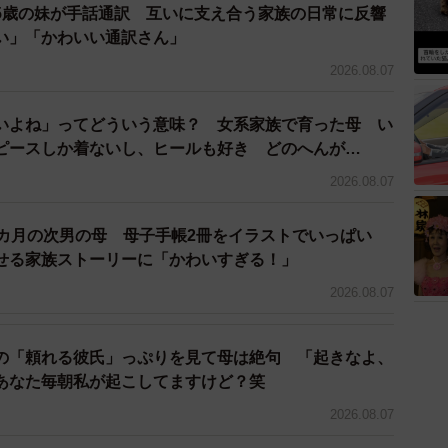
5歳の妹が手話通訳 互いに支え合う家族の日常に反響
られます」と説明。
い」「かわいい通訳さん」
を発揮するパパの様子も聞かれたことから、家事にこだ
2026.08.07
つけてみてはどうでしょうか」と提案しています。
いよね」ってどういう意味？ 女系家族で育った母 い
ピースしか着ないし、ヒールも好き どのへんが…
2026.08.07
2カ月の次男の母 母子手帳2冊をイラストでいっぱい
せる家族ストーリーに「かわいすぎる！」
2026.08.07
の「頼れる彼氏」っぷりを見て母は絶句 「起きなよ、
あなた毎朝私が起こしてますけど？笑
2026.08.07