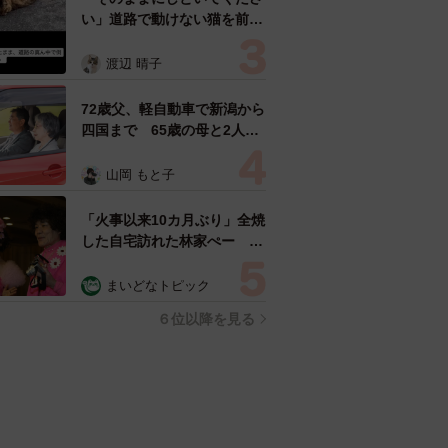
い」道路で動けない猫を前に
返された一言… 懸命に生き
ようとした4日間 「命の重
渡辺 晴子
さはみんな同じ」保護団体代
表の訴え
72歳父、軽自動車で新潟から
四国まで 65歳の母と2人で
3泊4日の旅 パーキングの休
憩まで分刻み… 「大学生で
山岡 もと子
も組まねえよ！」
「火事以来10カ月ぶり」全焼
した自宅訪れた林家ぺー 内
装も壁も取り払われスケルト
ン状態の部屋に呆然
まいどなトピック
６位以降を見る