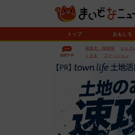
ニ
トップ
おもしろ
ュ
ー
保護犬・保護猫
かんさ
ス
一
くるま
ファッション
覧