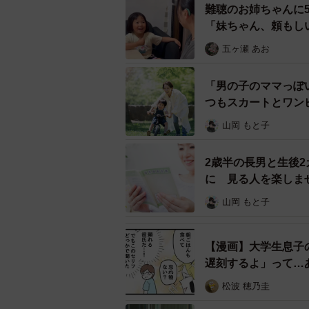
難聴のお姉ちゃんに
率先して手伝うことは難しいと考え
「妹ちゃん、頼もし
そのうえで、「家事以外のことに力
五ヶ瀬 あお
わらず、パパが活躍できる場面を見
「男の子のママっぽ
つもスカートとワン
山岡 もと子
2歳半の長男と生後
に 見る人を楽しま
山岡 もと子
【漫画】大学生息子
遅刻するよ」って…
松波 穂乃圭