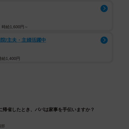
時給1,600円～
2/3
院/主夫・主婦活躍中
き、パパは家事を手伝いますか？（提供画像）
給1,400円
とき、パパは家事を手伝いますか」という質問に対し
ら手伝う」「自分の親が手伝わせない」「まったく手伝
もらいました。
たく手伝わない」（32.6％）となりました。回答者の
と固く信じているから」「まるでわが家のようにゴロゴ
に帰省したとき、パパは家事を手伝いますか？
られ、一向に動かないパパたちの様子が浮かんできま
報部