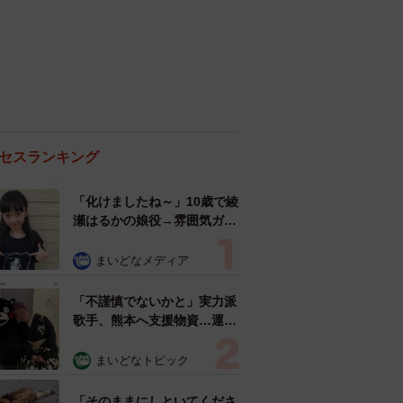
セスランキング
「化けましたね～」10歳で綾
瀬はるかの娘役→雰囲気ガラ
リの18歳に成長 「メイクで
雰囲気が」「宝塚に入れそ
まいどなメディア
う」
「不謹慎でないかと」実力派
歌手、熊本へ支援物資…運搬
トラックの車体デザインにた
めらい 「痛いほど伝わる」
まいどなトピック
「行動され立派」
「そのままにしといてくださ