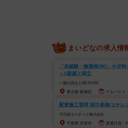
ったそうです。
調査は、子どもがいるおよび妊娠中の全
ーネットで実施されました。
まいどなの求人情
「未経験・無資格OK!」小児科ク
～!/家庭と両立
一般社団法人METKIDS
東京都 板橋区
アルバイト・
配管施工管理 発注者側/エチ
千代田ユーテック株式会社
千葉県 市原市
派遣社員：時給