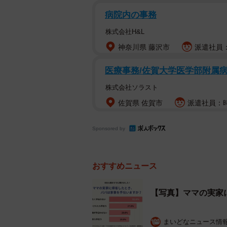
病院内の事務
株式会社H&L
神奈川県 藤沢市
派遣社員：
医療事務/佐賀大学医学部附属病
株式会社ソラスト
ママの実家に帰省したと
佐賀県 佐賀市
派遣社員：時
調査では、「ママの実家に帰省した
て、「自ら手伝う」「お願いされた
Sponsored by
わない」の4つの選択肢から選んで
おすすめニュース
その結果、最も多かった回答は「まっ
ママからは、「家事は女がやるもの
【写真】ママの実家
ロしている」などの不満が多く寄せ
す。
まいどなニュース情