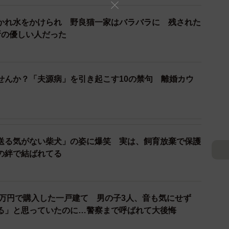
8％）については、「母がキッチンに入ってほしくないタ
かれ水をかけられ 野良猫一家はバラバラに 残された
と親が考えている」など、ママの実親の意向で手伝わな
近所の優しい人だった
「親ブロック」とも言え、ママの親の価値観を尊重して
せんか？「夫源病」を引き起こす10の禁句 離婚カウ
送る気がない柴犬」の姿に爆笑 実は、飼育放棄で保護
の絆で結ばれてる
0万円で購入した一戸建て 男の子3人、音も気にせず
る」と思っていたのに…警察まで呼ばれて大後悔