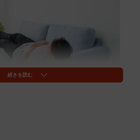
続きを読む
1/3
どれくらい手伝いをしている？ ※画像はイメージです
roke/stock.adobe.com）
家事の手伝いをすることが多いですよね。では、ママの
い手伝いをしているのでしょうか。株式会社インタース
情報発信メディア『ママスタセレクト』が実施した「マ
ての調査によると、「まったく手伝わない」が最多とな