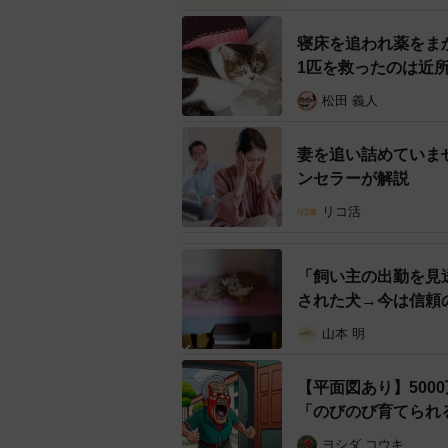
また、「親が手伝わせない」（20.
寝床を追われ薬をま
イプだから」「女が家事をするべき
1匹を救ったのは
いパパもいることが判明。ある意味
松田 義人
いるとも言えそうです。
妻を追い詰めていま
ンセラーが解説
リコ活
「飼い主の出勤を見
された犬→今は信頼
山本 明
【平面図あり】500
「のびのび育てられ
ヨシダ コウキ