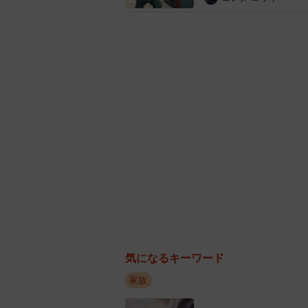
ママの実家に帰省したと
一方、「お願いされたら手伝う」パパ
け」「子どもの世話」が多く挙げら
とがうかがえます。
また、「自ら手伝う」というパパは1
けなど状況に応じて動いてくれる」
いパパの様子が見て取れる声も目立
◇ ◇
気になるキーワード
調査を実施した同メディアは、「日
家族
然と手伝う意識が起こるのでしょう