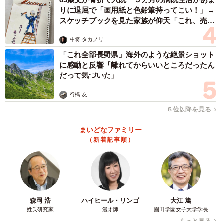
りに退屈で「画用紙と色鉛筆持ってこい！」→
スケッチブックを見た家族が仰天「これ、売れ
ますよ…」
中将 タカノリ
「これ全部長野県」海外のような絶景ショット
に感動と反響「離れてからいいところだったん
だって気づいた」
行橋 友
６位以降を見る
まいどなファミリー
（新着記事順）
森岡 浩
ハイヒール・リンゴ
大江 篤
姓氏研究家
漫才師
園田学園女子大学学長
もっと見る