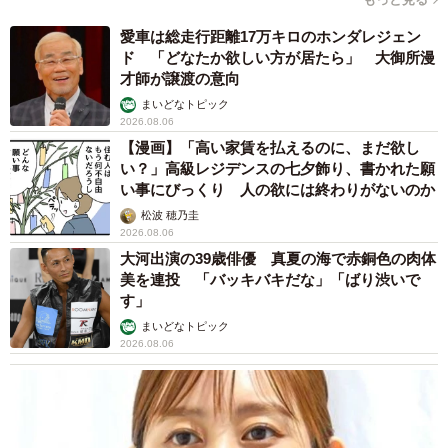
愛車は総走行距離17万キロのホンダレジェン
ド 「どなたか欲しい方が居たら」 大御所漫
才師が譲渡の意向
まいどなトピック
2026.08.06
【漫画】「高い家賃を払えるのに、まだ欲し
い？」高級レジデンスの七夕飾り、書かれた願
い事にびっくり 人の欲には終わりがないのか
松波 穂乃圭
2026.08.06
大河出演の39歳俳優 真夏の海で赤銅色の肉体
美を連投 「バッキバキだな」「ばり渋いで
す」
まいどなトピック
2026.08.06