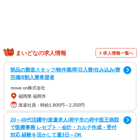
まいどなの求人情報
求人情報一覧へ
部品の製造スタッフ/軽作業/即日入寮/住み込み/寮
竹中知華さんは広島県生まれで、青森朝日放送に入社後、
完備/8割入寮希望者
NHK沖縄放送局の契約アナウンサーになり、2011年の結婚
move on株式会社
前後に全国的に注目を集めました。フリーアナウンサーを
福岡県 福岡市
経て、現在はラジオ沖縄のアナウンサー。
派遣社員：時給1,800円～2,250円
20～40代活躍中/派遣求人/府中市の府中医王病院
で医療事務 レセプト・会計・カルテ作成・受付
対応 経験を活かして週3日～OK