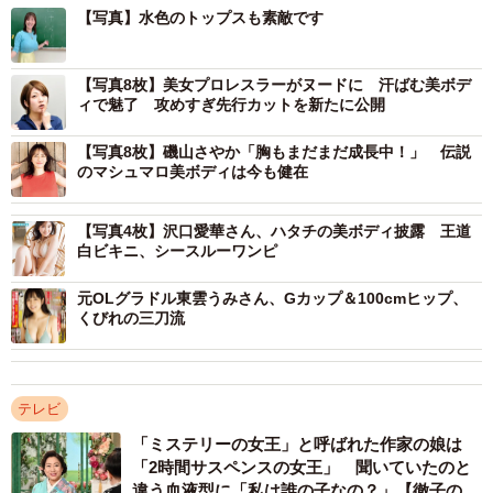
【写真】水色のトップスも素敵です
竹中知華（@tomoka119）さんのインスタグラムより
【写真8枚】美女プロレスラーがヌードに 汗ばむ美ボデ
ィで魅了 攻めすぎ先行カットを新たに公開
【写真8枚】磯山さやか「胸もまだまだ成長中！」 伝説
のマシュマロ美ボディは今も健在
【写真4枚】沢口愛華さん、ハタチの美ボディ披露 王道
白ビキニ、シースルーワンピ
元OLグラドル東雲うみさん、Gカップ＆100cmヒップ、
くびれの三刀流
テレビ
「ミステリーの女王」と呼ばれた作家の娘は
「2時間サスペンスの女王」 聞いていたのと
違う血液型に「私は誰の子なの？」【徹子の部