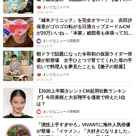
屋】
まいどなニュース
2026.08.06
「城本クリニック」を完全オマージュ 吉田沙
保里がゴロゴロ転がる日清カップヌードルCM
が20万いいね→「本家」総院長も体張って31万
いいね
まいどなニュース調査部
2026.08.05
朝ドラで話題になった令和初の仮面ライダー俳
優が初登場 女手ひとつで育ててくれた母の手
伝いで料理人を夢見たことも【徹子の部屋】
まいどなニュース
2026.08.05
【2026上半期タレントCM起用社数ランキン
グ】今田美桜と大谷翔平を僅差で抑えた1位
は？
まいどなニュース情報部
2026.08.05
「演技上手すぎやろ」VIVANTに海外人気俳優
が登場→「イケメン」「大好きになりました」