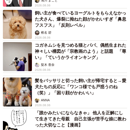
海川 まこと
2026.08.06
飼い主が食べているヨーグルトをもらえなかっ
た犬さん、爆裂に拗ねた顔がかわいすぎ「鼻息
フスフス」「反則レベル」
椎名 碧
2026.08.06
コガネムシを見つめる猫とパパ、偶然生まれた
神々しい構図が「宗教画のよう」と話題 「尊
い」「ていうかライオンキング」
梨木 香奈
2026.08.06
髪をバッサリと切った飼い主が帰宅すると→愛
犬たちの反応に「ワンコ様でも戸惑うのね
（笑）」「困り顔がかわいい」
ANNA
2026.08.06
「誰かみたいにならなきゃ」 他人を正解にし
て生きてきた母親 自己主張が苦手な娘に教わ
った大切なこと【漫画】