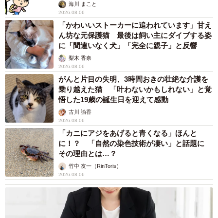
海川 まこと
2026.08.06
「かわいいストーカーに追われています」甘え
ん坊な元保護猫 最後は飼い主にダイブする姿
に「間違いなく犬」「完全に親子」と反響
梨木 香奈
2026.08.06
がんと片目の失明、3時間おきの壮絶な介護を
乗り越えた猫 「叶わないかもしれない」と覚
悟した19歳の誕生日を迎えて感動
古川 諭香
2026.08.06
「カニにアジをあげると青くなる」ほんと
に！？ 「自然の染色技術が凄い」と話題に
その理由とは…？
竹中 友一（RinToris）
2026.08.06