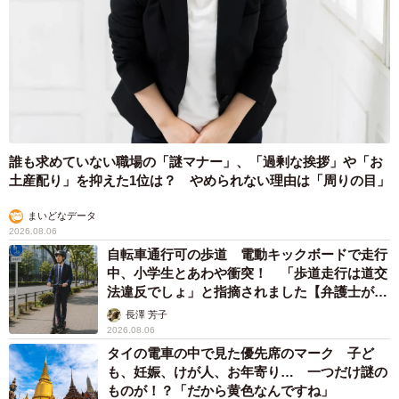
誰も求めていない職場の「謎マナー」、「過剰な挨拶」や「お
土産配り」を抑えた1位は？ やめられない理由は「周りの目」
まいどなデータ
2026.08.06
自転車通行可の歩道 電動キックボードで走行
中、小学生とあわや衝突！ 「歩道走行は道交
法違反でしょ」と指摘されました【弁護士が解
説】
長澤 芳子
2026.08.06
タイの電車の中で見た優先席のマーク 子ど
も、妊娠、けが人、お年寄り… 一つだけ謎の
ものが！？「だから黄色なんですね」