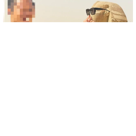
エジプトで自撮りしていたら、ガイドが「撮りますよ！」→ノ
リノリでポーズを取っていたら……スマホを返してもらえな
い 「日本人はカモ代表かも」「私は6時間で3万円払った」
宮前 晶子
2026.08.06
「LINEのQRコードを添付して」社長をかたる
詐欺メール続々 社員を個人アカウントへ誘導
→最後は不正送金…求められる「だまされる前
提」の対策
井二 かける
2026.08.06
重みも歴史もズッシリ…出雲大社の日本最大級
「大しめ縄」が8年ぶり掛けかえ 伝統の「大