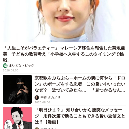
「人生こそがバラエティー」 マレーシア移住を報告した菊地亜
美 子どもの教育考え「小学校へ入学するこのタイミングで挑
戦」
まいどなトピック
2026.08.06
京都駅をぶらぶら→ホームの隅に何やら「ドロ
ン」のポーズをする忍者 この暑い中いったい
なぜ？ 近づいてみたら… 「見つかるなんて
未熟」
中将 タカノリ
2026.08.06
「明日ひま？」 知り合いから唐突なメッセー
ジ 用件次第で断ることもできる賢い返信文と
は？【漫画】