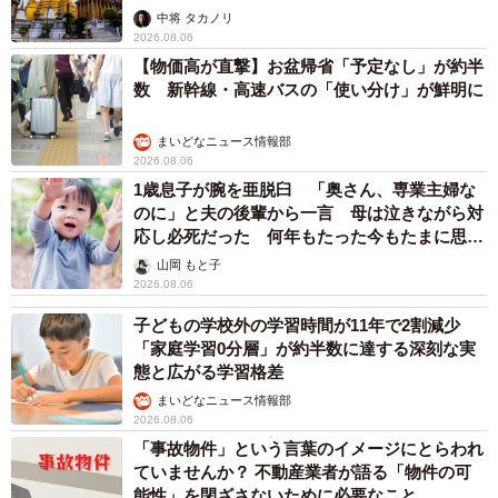
中将 タカノリ
2026.08.06
【物価高が直撃】お盆帰省「予定なし」が約半
数 新幹線・高速バスの「使い分け」が鮮明に
まいどなニュース情報部
2026.08.06
1歳息子が腕を亜脱臼 「奥さん、専業主婦な
のに」と夫の後輩から一言 母は泣きながら対
応し必死だった 何年もたった今もたまに思い
出し…
山岡 もと子
2026.08.06
子どもの学校外の学習時間が11年で2割減少
「家庭学習0分層」が約半数に達する深刻な実
態と広がる学習格差
まいどなニュース情報部
2026.08.06
「事故物件」という言葉のイメージにとらわれ
ていませんか？ 不動産業者が語る「物件の可
能性」を閉ざさないために必要なこと