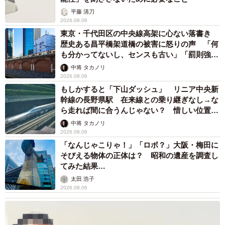
平藤 清刀
2026.08.06
東京・千代田区の中央線高架に心ない落書き
歴史ある昌平橋架道橋の被害に怒りの声 「何
も分かってないし、センスも古い」「罰則強化
して」
中将 タカノリ
2026.08.06
もしかすると「下山ダッシュ」 リニア中央新
幹線の長野県駅 在来線との乗り継ぎなし→な
ら走れば間に合うんじゃない？ 惜しい位置関
係が反響
中将 タカノリ
2026.08.06
「なんじゃこりゃ！」「ロボ？」大阪・梅田に
そびえる物体の正体は？ 昭和の遺産を調査し
てみた結果…
太田 浩子
2026.08.06