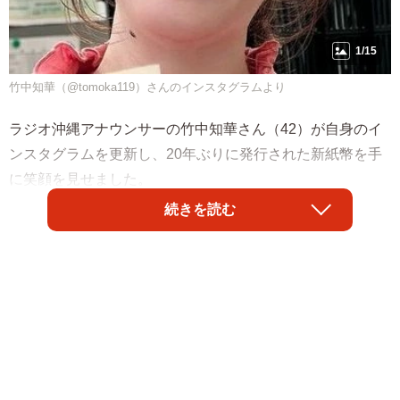
1/15
竹中知華（@tomoka119）さんのインスタグラムより
ラジオ沖縄アナウンサーの竹中知華さん（42）が自身のイ
ンスタグラムを更新し、20年ぶりに発行された新紙幣を手
に笑顔を見せました。
続きを読む
竹中知華さんはピンク色のフリルのついたトップスに、ピ
ンクの花柄のスカートを合わせ、「新札ゲットだぜ」と投
稿しました。コメント欄には「はやっ！もう⁉」「笑顔が素
敵」「可愛いくて綺麗過ぎます」などと日本語、英語を交
えてコメントが寄せられていました。