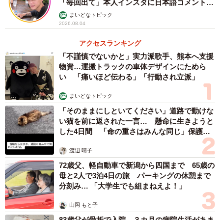
「毎回出て」本人インスタに日本語コメント
続々
まいどなトピック
2026.08.04
アクセスランキング
「不謹慎でないかと」実力派歌手、熊本へ支援
物資…運搬トラックの車体デザインにためら
い 「痛いほど伝わる」「行動され立派」
まいどなトピック
「そのままにしといてください」道路で動けな
い猫を前に返された一言… 懸命に生きようと
した4日間 「命の重さはみんな同じ」保護団
体代表の訴え
渡辺 晴子
72歳父、軽自動車で新潟から四国まで 65歳の
母と2人で3泊4日の旅 パーキングの休憩まで
分刻み… 「大学生でも組まねえよ！」
山岡 もと子
83歳父が骨折で入院 ３カ月の病院生活があま