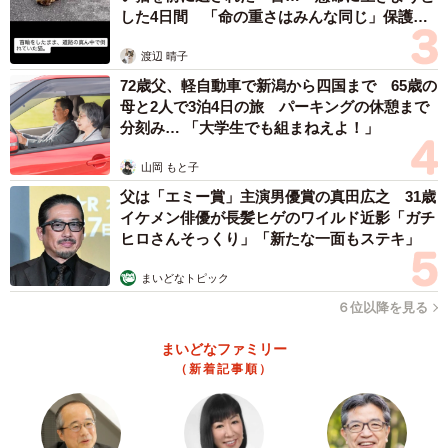
した4日間 「命の重さはみんな同じ」保護団
体代表の訴え
渡辺 晴子
72歳父、軽自動車で新潟から四国まで 65歳の
母と2人で3泊4日の旅 パーキングの休憩まで
分刻み… 「大学生でも組まねえよ！」
山岡 もと子
父は「エミー賞」主演男優賞の真田広之 31歳
イケメン俳優が長髪ヒゲのワイルド近影「ガチ
ヒロさんそっくり」「新たな一面もステキ」
まいどなトピック
６位以降を見る
まいどなファミリー
（新着記事順）