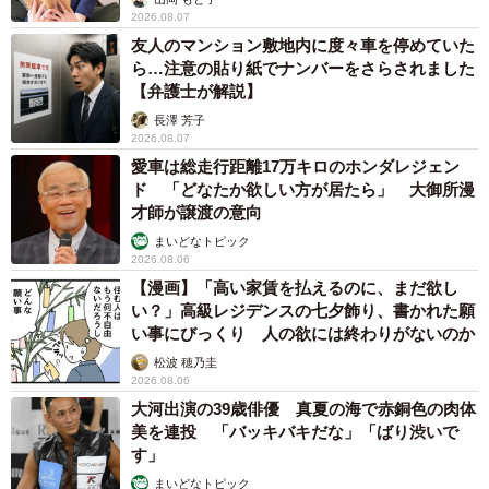
2026.08.07
友人のマンション敷地内に度々車を停めていた
ら…注意の貼り紙でナンバーをさらされました
【弁護士が解説】
長澤 芳子
2026.08.07
愛車は総走行距離17万キロのホンダレジェン
ド 「どなたか欲しい方が居たら」 大御所漫
才師が譲渡の意向
まいどなトピック
2026.08.06
【漫画】「高い家賃を払えるのに、まだ欲し
い？」高級レジデンスの七夕飾り、書かれた願
い事にびっくり 人の欲には終わりがないのか
松波 穂乃圭
2026.08.06
大河出演の39歳俳優 真夏の海で赤銅色の肉体
美を連投 「バッキバキだな」「ばり渋いで
す」
まいどなトピック