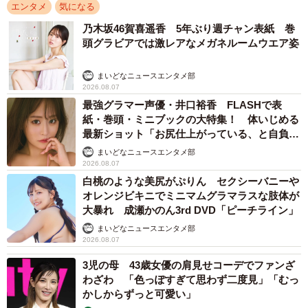
エンタメ
気になる
乃木坂46賀喜遥香 5年ぶり週チャン表紙 巻
頭グラビアでは激レアなメガネルームウエア姿
まいどなニュースエンタメ部
2026.08.07
最強グラマー声優・井口裕香 FLASHで表
紙・巻頭・ミニブックの大特集！ 体いじめる
最新ショット「お尻仕上がっている、と自負し
ています」「いくつになっても理想の身体でい
まいどなニュースエンタメ部
たい」
2026.08.07
白桃のような美尻がぷりん セクシーバニーや
オレンジビキニでミニマムグラマラスな肢体が
大暴れ 成瀬かのん3rd DVD「ピーチライン」
まいどなニュースエンタメ部
2026.08.07
3児の母 43歳女優の肩見せコーデでファンざ
わざわ 「色っぽすぎて思わず二度見」「むっ
かしからずっと可愛い」