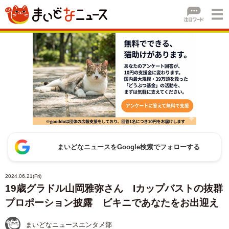
まいどなニュースをGoogle検索でフォローする
2024.06.21(Fri)
19歳グラドル山岡雅弥さん Iカップバストの抜群
プロポーション披露 ビキニであなたをお出迎え
まいどなニュースエンタメ部