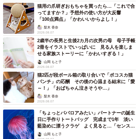
猫用の爪研ぎおもちゃを買ったら…「これで合
ってますか？」予想外の使い方が大反響
「100点満点」「かわいいからよし！」
梨木 香奈
2026.08.07
2歳半の長男と生後2カ月の次男の母 母子手帳
2冊をイラストでいっぱいに 見る人を楽しま
せる家族ストーリーに「かわいすぎる！」
山岡 もと子
2026.08.07
猫2匹が段ボール箱の取り合いで「ポコスカ猫
パンチ」の応酬 その後の心温まる結末に「愛
～！」「おばちゃん泣きそうや…」
梨木 香奈
2026.08.07
「ちょっとババロアみたい」パートナーの誕生
日に手作りトートバッグ 完成まで1年 淡い
藍染めに漂うクラゲ よく見ると…「センスす
ごい」
山岡 もと子