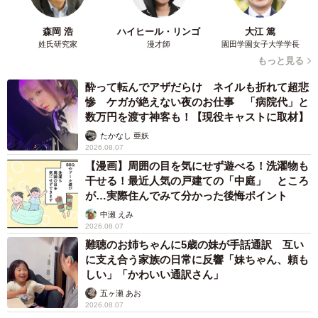
森岡 浩
ハイヒール・リンゴ
大江 篤
姓氏研究家
漫才師
園田学園女子大学学長
もっと見る
酔って転んでアザだらけ ネイルも折れて超悲
惨 ケガが絶えない夜のお仕事 「病院代」と
数万円を渡す神客も！【現役キャストに取材】
たかなし 亜妖
2026.08.07
【漫画】周囲の目を気にせず遊べる！洗濯物も
干せる！最近人気の戸建ての「中庭」 ところ
が…実際住んでみて分かった後悔ポイント
中瀬 えみ
2026.08.07
難聴のお姉ちゃんに5歳の妹が手話通訳 互い
に支え合う家族の日常に反響「妹ちゃん、頼も
しい」「かわいい通訳さん」
五ヶ瀬 あお
2026.08.07