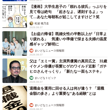
2026.08.07
【漫画】大学生息子の「頼れる彼氏」っぷりを
見て母は絶句 「起きなよ、遅刻するよ」っ
て…あなた毎朝私が起こしてますけど？笑
松波 穂乃圭
2026.08.07
【お盆の帰省】既婚女性の半数以上が「日常よ
り疲れる」 気遣いや準備で深まる夫婦の温度
感ギャップ鮮明に
まいどなニュース情報部
2026.08.07
父は「エミー賞」主演男優賞の真田広之 31歳
イケメン俳優が長髪ヒゲのワイルド近影「ガチ
ヒロさんそっくり」「新たな一面もステキ」
まいどなトピック
2026.08.07
退職金を運用に回せる人は何が違う？ 「退職
金額の多さ」より重要な“ある経験”とは
まいどなニュース情報部
2026.08.07