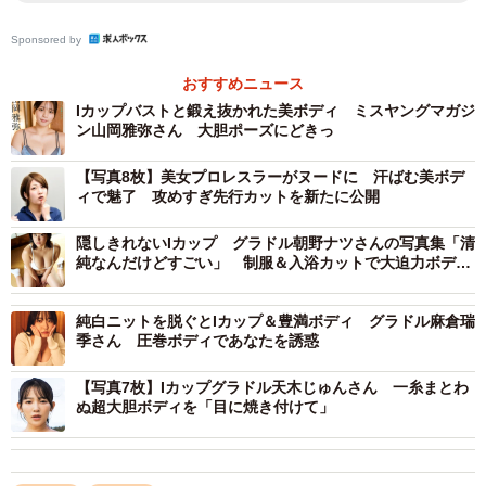
Sponsored by
おすすめニュース
Iカップバストと鍛え抜かれた美ボディ ミスヤングマガジ
ン山岡雅弥さん 大胆ポーズにどきっ
【写真8枚】美女プロレスラーがヌードに 汗ばむ美ボデ
ィで魅了 攻めすぎ先行カットを新たに公開
隠しきれないIカップ グラドル朝野ナツさんの写真集「清
純なんだけどすごい」 制服＆入浴カットで大迫力ボディ
ーを披露
純白ニットを脱ぐとIカップ＆豊満ボディ グラドル麻倉瑞
季さん 圧巻ボディであなたを誘惑
【写真7枚】Iカップグラドル天木じゅんさん 一糸まとわ
ぬ超大胆ボディを「目に焼き付けて」