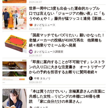
2026.08.07
世界一周中に3度も出会った運命的カップル
口では言えない「ジョージアの熱い夜」に「も
うやめぇや！」藤井が猛ツッコミ連発【新婚さ
ん】
まいどなニュース
2026.08.07
「国産マッチでもバズりたい」願いかなった！
老舗メーカーの投稿が4100万再生 他業種も
続々相乗りでミーム化へ発展
まいどなニュース調査部
2026.08.07
「即座に案内することが不可能です」レストラ
ンの入り口に大きな注意書き オートリザーブ
からの予約を拒否するお断りに賛同者続々
中将 タカノリ
2026.08.07
「本は買うだけでいい」京極夏彦さんの言葉に
共感した女性→リビングの本棚に140冊を積
読 「家に自分だけの本屋さん」
山岡 もと子