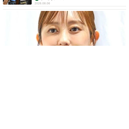
2026.08.06
「人生こそがバラエティー」 マレーシア移住を報告した菊地亜
美 子どもの教育考え「小学校へ入学するこのタイミングで挑
戦」
まいどなトピック
2026.08.06
京都駅をぶらぶら→ホームの隅に何やら「ドロ
ン」のポーズをする忍者 この暑い中いったい
なぜ？ 近づいてみたら… 「見つかるなんて