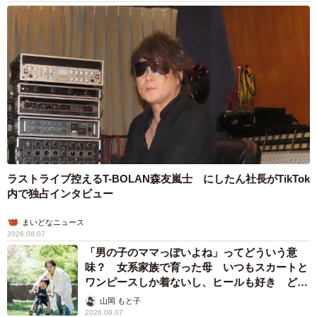
ラストライブ控えるT-BOLAN森友嵐士 にしたん社長がTikTok
内で独占インタビュー
まいどなニュース
2026.08.07
「男の子のママっぽいよね」ってどういう意
味？ 女系家族で育った母 いつもスカートと
ワンピースしか着ないし、ヒールも好き どの
へんが…
山岡 もと子
2026.08.07