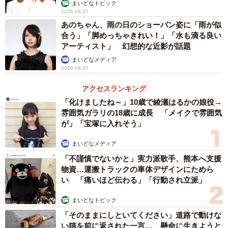
まいどなトピック
2026.08.07
あのちゃん、雨の日のショーパン姿に「雨が似
合う」「脚めっちゃきれい！」「水も滴る良い
アーティスト」 幻想的な近影が話題
まいどなメディア
2026.08.07
アクセスランキング
「化けましたね～」10歳で綾瀬はるかの娘役→
雰囲気ガラリの18歳に成長 「メイクで雰囲気
が」「宝塚に入れそう」
まいどなメディア
「不謹慎でないかと」実力派歌手、熊本へ支援
物資…運搬トラックの車体デザインにためら
い 「痛いほど伝わる」「行動され立派」
まいどなトピック
「そのままにしといてください」道路で動けな
い猫を前に返された一言… 懸命に生きようと