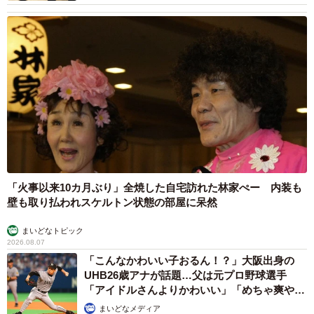
「火事以来10カ月ぶり」全焼した自宅訪れた林家ぺー 内装も
壁も取り払われスケルトン状態の部屋に呆然
まいどなトピック
2026.08.07
「こんなかわいい子おるん！？」大阪出身の
UHB26歳アナが話題…父は元プロ野球選手
「アイドルさんよりかわいい」「めちゃ爽や
か」
まいどなメディア