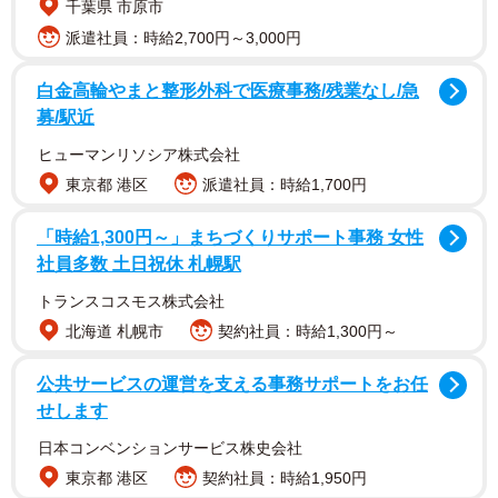
千葉県 市原市
るため自分で塗装してます」という驚きの発言から、海に
派遣社員：時給2,700円～3,000円
行ったらやりたいこと、20歳の年に挑戦したいことを語っ
ており、親しみやすく、飾らない人柄が伝わってきます。
白金高輪やまと整形外科で医療事務/残業なし/急
募/駅近
【山岡雅弥さんプロフィール】
ヒューマンリソシア株式会社
やまおかみやび 19歳 2004年11月29日生まれ 福岡県出
東京都 港区
派遣社員：時給1,700円
身 T161・B92W60H92 2021年ミスマガジンでミスヤン
「時給1,300円～」まちづくりサポート事務 女性
グマガジン賞を受賞。美術系の大学に通いながらグラビ
社員多数 土日祝休 札幌駅
ア、俳優、タレントとして活躍中。特技はウェイクボー
トランスコスモス株式会社
ド、ダンス、レスリング。趣味は映画鑑賞。最新情報は公
北海道 札幌市
契約社員：時給1,300円～
式X（@miyabi_11292004）にて
公共サービスの運営を支える事務サポートをお任
せします
日本コンベンションサービス株史会社
東京都 港区
契約社員：時給1,950円