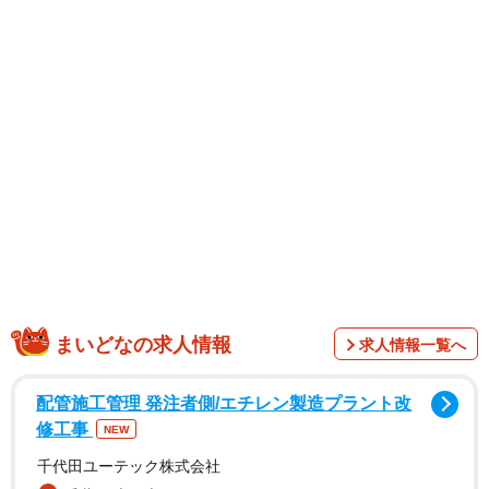
ビアのみならず、俳優やタレントとしても幅広く活躍して
います。
まいどなの求人情報
求人情報一覧へ
今回のグラビアのテーマは「彼女の待つ家」。公開された
配管施工管理 発注者側/エチレン製造プラント改
掲載カットは、水着姿になって玄関で出迎える山岡さんの
修工事
NEW
姿で、圧巻のIカップバストが魅惑的なショットです。同誌
千代田ユーテック株式会社
インタビューでは「最近は、実家の壁をリノベーションす