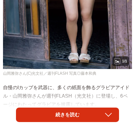
1/1
山岡雅弥さん(C)光文社／週刊FLASH 写真◎藤本和典
自慢のIカップを武器に、多くの紙面を飾るグラビアアイド
ル・山岡雅弥さんが週刊FLASH（光文社）に登場し、6ペ
ージにわたってグラビアを披露しています。
続きを読む
現役美大生でもある山岡は、2004年11月生まれの19歳。
2021年ミスマガジンでミスヤングマガジン賞に輝き、グラ