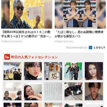
【昭和43年以前生まれはロト６この数
「たばこ税なし」思わぬ朗報に喫煙者
字を買うべき】6つの数字が「完全一
が群がる新型タバコ
致」する方...
PR(株式会社MURA)
PR(株式会社HAL)
Recommended by
昨日の人気フォトセレクション