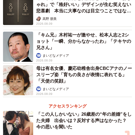
ゃれ」で「格好いい」デザインが生む笑えない
悲喜劇 本当に大事なのは目立つことではな
く…
高野 朋美
2026.08.09
「キム兄」木村祐一が激やせ、松本人志と2シ
ョット「一瞬、分からなかったわ」「テキヤの
兄さん」
まいどなメディア
2026.08.09
母は有名女優、慶応幼稚舎出身CBCアナのノー
スリーブ姿「育ちの良さが表情に表れてる」
「天使の笑顔」
まいどなメディア
2026.08.09
アクセスランキング
「この人しかいない」26歳差の“年の差婚”をし
た夫婦 出会いは？反対する声はなかった？
今の思いを聞いた