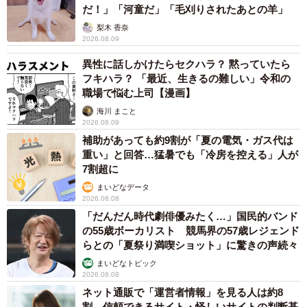
だ！」「河童だ」「毛刈りされたあとの羊」
梨木 香奈
2026.08.09
異性に話しかけたらセクハラ？ 黙っていたら
フキハラ？ 「最近、生きるの難しい」令和の
職場で悩む上司【漫画】
海川 まこと
2026.08.09
補助があっても約9割が「夏の電気・ガス代は
重い」と回答…猛暑でも「冷房を控える」人が
7割超に
まいどなデータ
2026.08.08
「だんだん時代劇俳優みたく…」国民的バンド
の55歳ボーカリスト 競馬界の57歳レジェンド
らとの「夏祭り満喫ショット」に驚きの声続々
まいどなトピック
2026.08.08
ネット通販で「運営者情報」を見る人は約8
割 信頼できるサイト・怪しいサイトの判断基