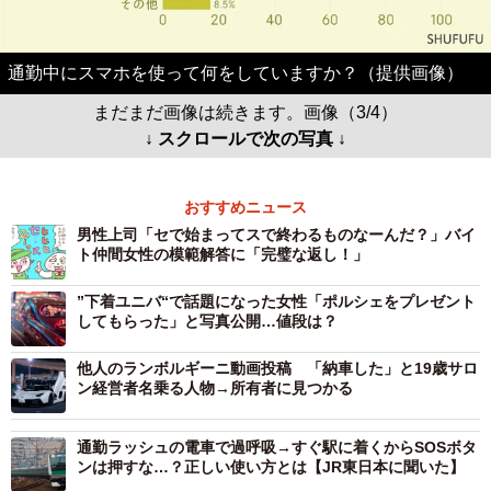
通勤中にスマホを使って何をしていますか？（提供画像）
まだまだ画像は続きます。画像（3/4）
↓ スクロールで次の写真 ↓
おすすめニュース
男性上司「セで始まってスで終わるものなーんだ？」バイ
ト仲間女性の模範解答に「完璧な返し！」
”下着ユニバ“で話題になった女性「ポルシェをプレゼント
してもらった」と写真公開…値段は？
他人のランボルギーニ動画投稿 「納車した」と19歳サロ
ン経営者名乗る人物→所有者に見つかる
通勤ラッシュの電車で過呼吸→すぐ駅に着くからSOSボタ
ンは押すな…？正しい使い方とは【JR東日本に聞いた】