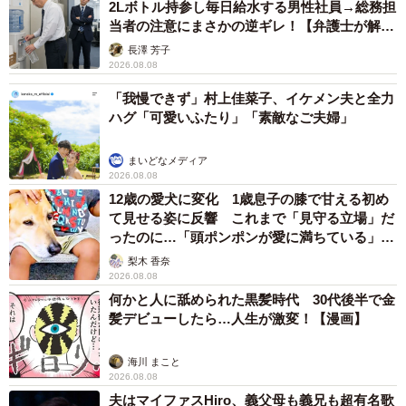
2Lボトル持参し毎日給水する男性社員→総務担
当者の注意にまさかの逆ギレ！【弁護士が解
説】
長澤 芳子
2026.08.08
「我慢できず」村上佳菜子、イケメン夫と全力
ハグ「可愛いふたり」「素敵なご夫婦」
まいどなメディア
2026.08.08
12歳の愛犬に変化 1歳息子の膝で甘える初め
て見せる姿に反響 これまで「見守る立場」だ
ったのに…「頭ポンポンが愛に満ちている」
「尊…」
梨木 香奈
2026.08.08
何かと人に舐められた黒髪時代 30代後半で金
髪デビューしたら…人生が激変！【漫画】
海川 まこと
2026.08.08
夫はマイファスHiro、義父母も義兄も超有名歌