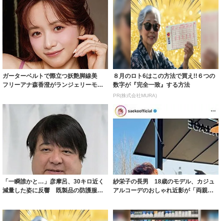
ガーターベルトで際立つ妖艶脚線美
８月のロト6はこの方法で買え!!６つの
フリーアナ森香澄がランジェリーモデ
数字が『完全一致』する方法
ルに ｢PE...
PR(株式会社MURA)
「一瞬誰かと…」彦摩呂、30キロ近く
紗栄子の長男 18歳のモデル、カジュ
減量した姿に反響 既製品の防護服が
アルコーデのおしゃれ近影が「両親の
着られると...
いいとこ取...