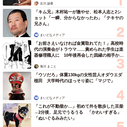
古川 諭香
「キム兄」木村祐一が激やせ、松本人志と2シ
ョット「一瞬、分からなかったわ」「テキヤの
兄さん」
まいどなメディア
「お前さえいなければ金賞取れてた！」高校時
代の演奏会がトラウマ……責められた学生は楽
器修理職人に 10年後再会した因縁の相手から
思わぬ申し出【漫画】
海川 まこと
「ウソだろ」体重130kgの女性芸人オダウエダ
植田 大学時代のほっそり姿に「マジで」
まいどなメディア
「これが不動柴か…」初めて外を散歩した豆柴
→2分後、足元でうるうる 「かわいすぎる」
「ぬいぐるみみたい」