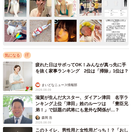
気になる
IT
疲れた日はサボってOK！みんなが真っ先に手
を抜く家事ランキング 2位は「掃除」1位は？
まいどなニュース情報部
2026.08.09
滋賀が生んだ大スター、ダイアン津田 名字ラ
ンキング上位「津田」姓のルーツは 「豊臣兄
弟！」で話題の武将にも意外な関係が…？
森岡 浩
2026.08.09
このトイレ、男性用と女性用どっち！？「おし