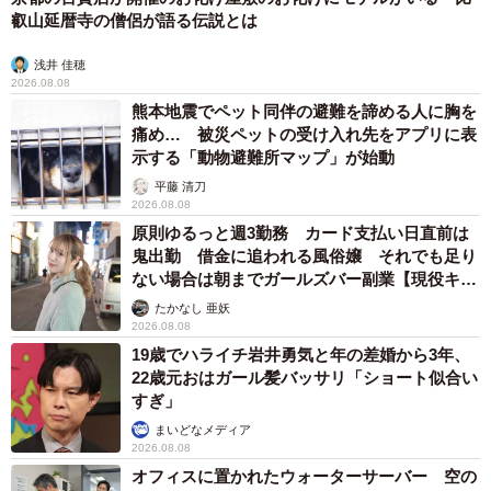
叡山延暦寺の僧侶が語る伝説とは
浅井 佳穂
2026.08.08
熊本地震でペット同伴の避難を諦める人に胸を
痛め… 被災ペットの受け入れ先をアプリに表
示する「動物避難所マップ」が始動
平藤 清刀
2026.08.08
原則ゆるっと週3勤務 カード支払い日直前は
鬼出勤 借金に追われる風俗嬢 それでも足り
ない場合は朝までガールズバー副業【現役キャ
ストに取材】
たかなし 亜妖
2026.08.08
19歳でハライチ岩井勇気と年の差婚から3年、
22歳元おはガール髪バッサリ「ショート似合い
すぎ」
まいどなメディア
2026.08.08
オフィスに置かれたウォーターサーバー 空の