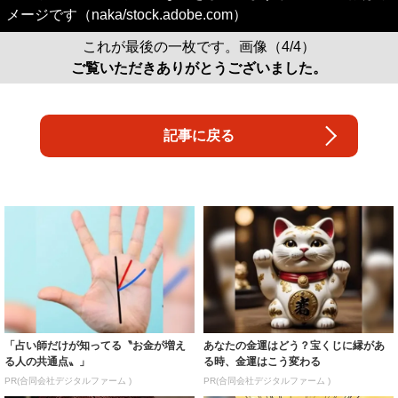
メージです（naka/stock.adobe.com）
これが最後の一枚です。画像（4/4）
ご覧いただきありがとうございました。
記事に戻る
「占い師だけが知ってる〝お金が増え
あなたの金運はどう？宝くじに縁があ
る人の共通点〟」
る時、金運はこう変わる
PR(合同会社デジタルファーム )
PR(合同会社デジタルファーム )