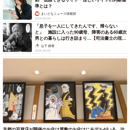
準とは？
まいどなニュース情報部
2026.08.08
「息子を一人にしてきたんです、帰らない
と」 施設に入った90歳母、障害のある60歳次
男との暮らしは行き詰まり…【司法書士の現場
から】
山下 静香
2026.08.08
京都の百貨店が開催のお化け屋敷のお化けにモデルがいる 比