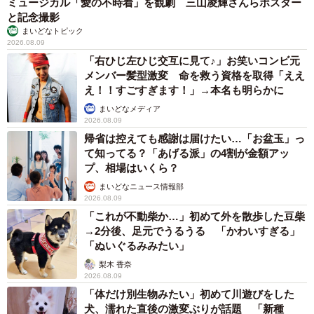
ミュージカル「愛の不時着」を観劇 三山凌輝さんらポスター
と記念撮影
まいどなトピック
2026.08.09
「右ひじ左ひじ交互に見て♪」お笑いコンビ元
メンバー髪型激変 命を救う資格を取得「ええ
え！！すごすぎます！」→本名も明らかに
まいどなメディア
2026.08.09
帰省は控えても感謝は届けたい…「お盆玉」っ
て知ってる？「あげる派」の4割が金額アッ
プ、相場はいくら？
まいどなニュース情報部
2026.08.09
「これが不動柴か…」初めて外を散歩した豆柴
→2分後、足元でうるうる 「かわいすぎる」
「ぬいぐるみみたい」
梨木 香奈
2026.08.09
「体だけ別生物みたい」初めて川遊びをした
犬、濡れた直後の激変ぶりが話題 「新種