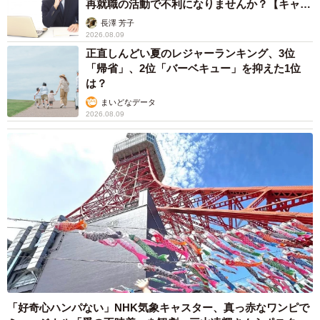
再就職の活動で不利になりませんか？【キャリ
アカウンセラーが解説】
長澤 芳子
2026.08.09
正直しんどい夏のレジャーランキング、3位
「帰省」、2位「バーベキュー」を抑えた1位
は？
まいどなデータ
2026.08.09
「好奇心ハンパない」NHK気象キャスター、真っ赤なワンピで