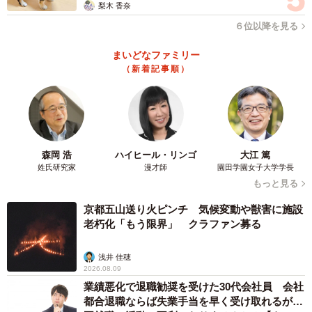
梨木 香奈
６位以降を見る
まいどなファミリー
（新着記事順）
森岡 浩
ハイヒール・リンゴ
大江 篤
姓氏研究家
漫才師
園田学園女子大学学長
もっと見る
京都五山送り火ピンチ 気候変動や獣害に施設
老朽化「もう限界」 クラファン募る
浅井 佳穂
2026.08.09
業績悪化で退職勧奨を受けた30代会社員 会社
都合退職ならば失業手当を早く受け取れるが…