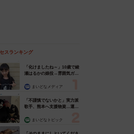
セスランキング
「化けましたね～」10歳で綾
瀬はるかの娘役→雰囲気ガラ
リの18歳に成長 「メイクで
雰囲気が」「宝塚に入れそ
まいどなメディア
う」
「不謹慎でないかと」実力派
歌手、熊本へ支援物資…運搬
トラックの車体デザインにた
めらい 「痛いほど伝わる」
まいどなトピック
「行動され立派」
「そのままにしといてくださ