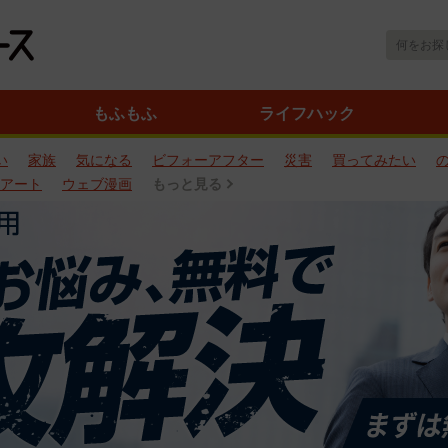
もふもふ
ライフハック
い
家族
気になる
ビフォーアフター
災害
買ってみたい
アート
ウェブ漫画
もっと見る