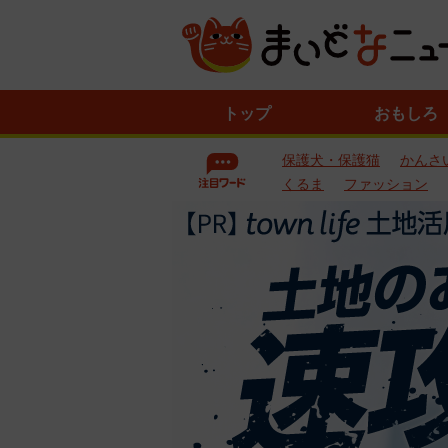
ニ
トップ
おもしろ
ュ
ー
保護犬・保護猫
かんさ
ス
一
くるま
ファッション
覧