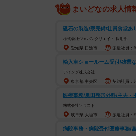
まいどなの求人情
砥石の製造/寮完備/社員食堂あり
株式会社ジャパンクリエイト 採用部
愛知県 日進市
派遣社員：時
輸入車ショールーム受付/残業な
アイング株式会社
東京都 中央区
契約社員：時
医療事務/奥田整形外科/主夫・
株式会社ソラスト
岐阜県 大垣市
派遣社員：時給
病院事務・病院受付医療事務/宮