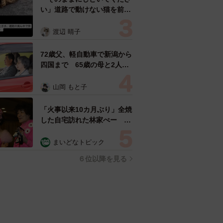
い」道路で動けない猫を前に
返された一言… 懸命に生き
ようとした4日間 「命の重
渡辺 晴子
さはみんな同じ」保護団体代
表の訴え
72歳父、軽自動車で新潟から
四国まで 65歳の母と2人で
3泊4日の旅 パーキングの休
憩まで分刻み… 「大学生で
山岡 もと子
も組まねえよ！」
「火事以来10カ月ぶり」全焼
した自宅訪れた林家ぺー 内
装も壁も取り払われスケルト
ン状態の部屋に呆然
まいどなトピック
６位以降を見る