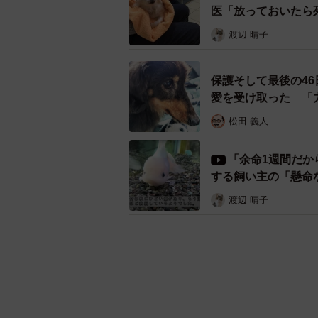
医「放っておいたら
渡辺 晴子
保護そして最後の4
愛を受け取った 「
松田 義人
「余命1週間だか
する飼い主の「懸命
渡辺 晴子