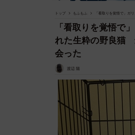
トップ
もふもふ
「看取りを覚悟で」ガリ
「看取りを覚悟で
れた生粋の野良猫 
会った
渡辺 陽