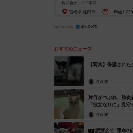
株式会社ニチイ学館
宮崎県 延岡市
：時給1,030
Sponsored by
おすすめニュース
【写真】保護された
渡辺 陽
片目がつぶれ、肺炎
「彼女なりに」見守
渡辺 陽
譲渡会で”運命の