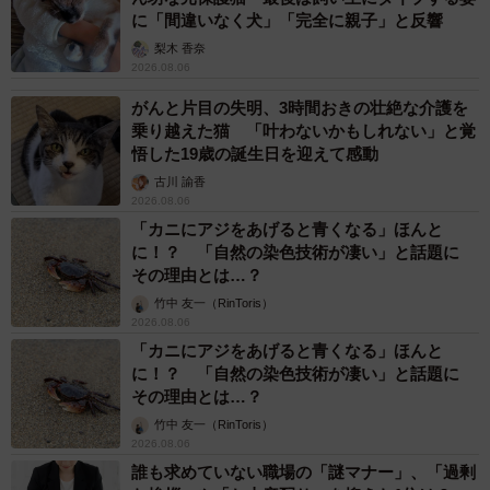
に「間違いなく犬」「完全に親子」と反響
梨木 香奈
2026.08.06
がんと片目の失明、3時間おきの壮絶な介護を
乗り越えた猫 「叶わないかもしれない」と覚
悟した19歳の誕生日を迎えて感動
古川 諭香
2026.08.06
「カニにアジをあげると青くなる」ほんと
に！？ 「自然の染色技術が凄い」と話題に
その理由とは…？
竹中 友一（RinToris）
2026.08.06
「カニにアジをあげると青くなる」ほんと
に！？ 「自然の染色技術が凄い」と話題に
その理由とは…？
竹中 友一（RinToris）
2026.08.06
誰も求めていない職場の「謎マナー」、「過剰