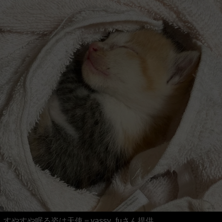
すやすや眠る姿は天使＝yassy_fuさん提供