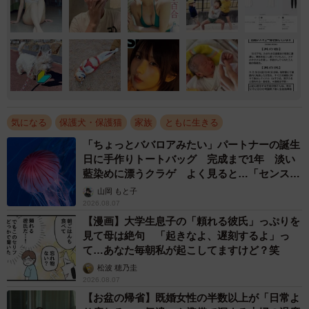
気になる
保護犬・保護猫
家族
ともに生きる
「ちょっとババロアみたい」パートナーの誕生
日に手作りトートバッグ 完成まで1年 淡い
藍染めに漂うクラゲ よく見ると…「センスす
ごい」
山岡 もと子
2026.08.07
【漫画】大学生息子の「頼れる彼氏」っぷりを
見て母は絶句 「起きなよ、遅刻するよ」っ
て…あなた毎朝私が起こしてますけど？笑
松波 穂乃圭
2026.08.07
【お盆の帰省】既婚女性の半数以上が「日常よ