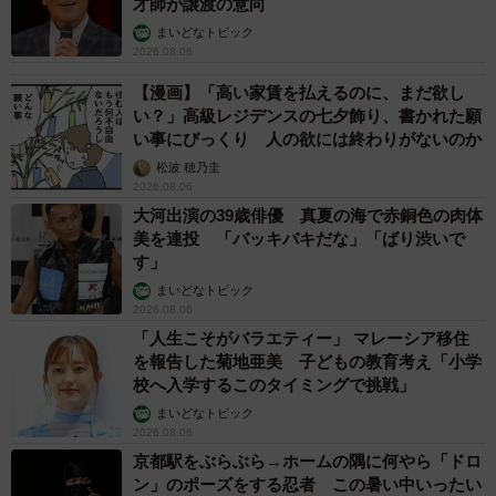
才師が譲渡の意向
まいどなトピック
2026.08.06
【漫画】「高い家賃を払えるのに、まだ欲し
い？」高級レジデンスの七夕飾り、書かれた願
い事にびっくり 人の欲には終わりがないのか
松波 穂乃圭
2026.08.06
大河出演の39歳俳優 真夏の海で赤銅色の肉体
美を連投 「バッキバキだな」「ばり渋いで
す」
まいどなトピック
2026.08.06
「人生こそがバラエティー」 マレーシア移住
を報告した菊地亜美 子どもの教育考え「小学
校へ入学するこのタイミングで挑戦」
まいどなトピック
2026.08.06
京都駅をぶらぶら→ホームの隅に何やら「ドロ
ン」のポーズをする忍者 この暑い中いったい