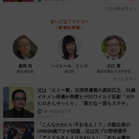
６位以降を見る
まいどなファミリー
（新着記事順）
森岡 浩
ハイヒール・リンゴ
大江 篤
姓氏研究家
漫才師
園田学園女子大学学長
もっと見る
父は「エミー賞」主演男優賞の真田広之 31歳
イケメン俳優が長髪ヒゲのワイルド近影「ガチ
ヒロさんそっくり」「新たな一面もステキ」
まいどなトピック
2026.08.07
「こんなかわいい子おるん！？」大阪出身の
UHB26歳アナが話題…父は元プロ野球選手
「アイドルさんよりかわいい」「めちゃ爽や