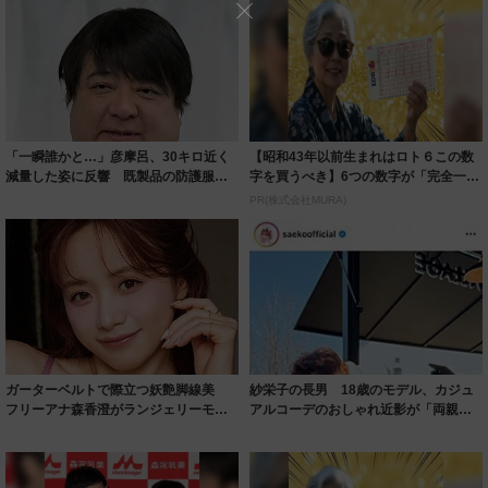
「一瞬誰かと…」彦摩呂、30キロ近く
【昭和43年以前生まれはロト６この数
減量した姿に反響 既製品の防護服が
字を買うべき】6つの数字が「完全一
着られると...
致」する方...
PR(株式会社MURA)
ガーターベルトで際立つ妖艶脚線美
紗栄子の長男 18歳のモデル、カジュ
フリーアナ森香澄がランジェリーモデ
アルコーデのおしゃれ近影が「両親の
ルに ｢PE...
いいとこ取...