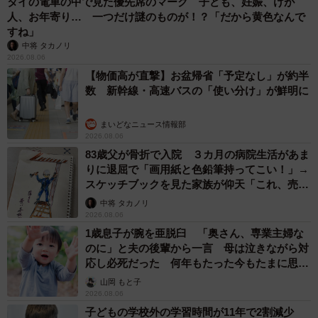
タイの電車の中で見た優先席のマーク 子ども、妊娠、けが
人、お年寄り… 一つだけ謎のものが！？「だから黄色なんで
すね」
中将 タカノリ
2026.08.06
【物価高が直撃】お盆帰省「予定なし」が約半
数 新幹線・高速バスの「使い分け」が鮮明に
まいどなニュース情報部
2026.08.06
83歳父が骨折で入院 ３カ月の病院生活があま
りに退屈で「画用紙と色鉛筆持ってこい！」→
スケッチブックを見た家族が仰天「これ、売れ
ますよ…」
中将 タカノリ
2026.08.06
1歳息子が腕を亜脱臼 「奥さん、専業主婦な
のに」と夫の後輩から一言 母は泣きながら対
応し必死だった 何年もたった今もたまに思い
出し…
山岡 もと子
2026.08.06
子どもの学校外の学習時間が11年で2割減少