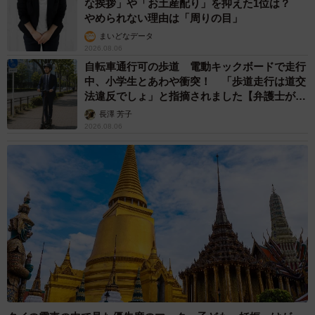
な挨拶」や「お土産配り」を抑えた1位は？
やめられない理由は「周りの目」
まいどなデータ
2026.08.06
自転車通行可の歩道 電動キックボードで走行
中、小学生とあわや衝突！ 「歩道走行は道交
法違反でしょ」と指摘されました【弁護士が解
説】
長澤 芳子
2026.08.06