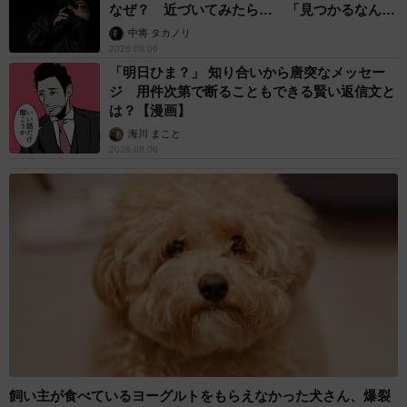
なぜ？ 近づいてみたら… 「見つかるなんて
未熟」
中将 タカノリ
2026.08.06
「明日ひま？」 知り合いから唐突なメッセー
ジ 用件次第で断ることもできる賢い返信文と
は？【漫画】
海川 まこと
2026.08.06
飼い主が食べているヨーグルトをもらえなかった犬さん、爆裂