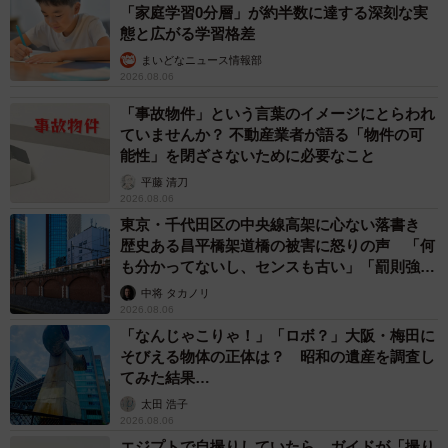
「家庭学習0分層」が約半数に達する深刻な実
態と広がる学習格差
まいどなニュース情報部
2026.08.06
「事故物件」という言葉のイメージにとらわれ
ていませんか？ 不動産業者が語る「物件の可
能性」を閉ざさないために必要なこと
平藤 清刀
2026.08.06
東京・千代田区の中央線高架に心ない落書き
歴史ある昌平橋架道橋の被害に怒りの声 「何
も分かってないし、センスも古い」「罰則強化
して」
中将 タカノリ
2026.08.06
「なんじゃこりゃ！」「ロボ？」大阪・梅田に
そびえる物体の正体は？ 昭和の遺産を調査し
てみた結果…
太田 浩子
2026.08.06
エジプトで自撮りしていたら、ガイドが「撮り