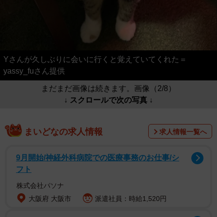
Yさんが久しぶりに会いに行くと覚えていてくれた＝
yassy_fuさん提供
まだまだ画像は続きます。画像（2/8）
↓ スクロールで次の写真 ↓
まいどなの求人情報
求人情報一覧へ
9月開始/神経外科病院での医療事務のお仕事/シ
フト
株式会社パソナ
大阪府 大阪市
派遣社員：時給1,520円