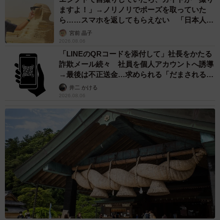
ますよ！」→ノリノリでポーズを取っていた
ら……スマホを返してもらえない 「日本人は
カモ代表かも」「私は6時間で3万円払った」
宮前 晶子
2026.08.06
「LINEのQRコードを添付して」社長をかたる
詐欺メール続々 社員を個人アカウントへ誘導
→最後は不正送金…求められる「だまされる前
提」の対策
井二 かける
2026.08.06