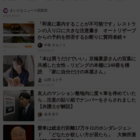
まいどなニュース調査部
2026.08.07
「即座に案内することが不可能です」レストラ
ンの入り口に大きな注意書き オートリザーブ
からの予約を拒否するお断りに賛同者続々
中将 タカノリ
2026.08.07
「本は買うだけでいい」京極夏彦さんの言葉に
共感した女性→リビングの本棚に140冊を積
読 「家に自分だけの本屋さん」
山岡 もと子
2026.08.07
友人のマンション敷地内に度々車を停めていた
ら…注意の貼り紙でナンバーをさらされました
【弁護士が解説】
長澤 芳子
2026.08.07
愛車は総走行距離17万キロのホンダレジェン
ド 「どなたか欲しい方が居たら」 大御所漫