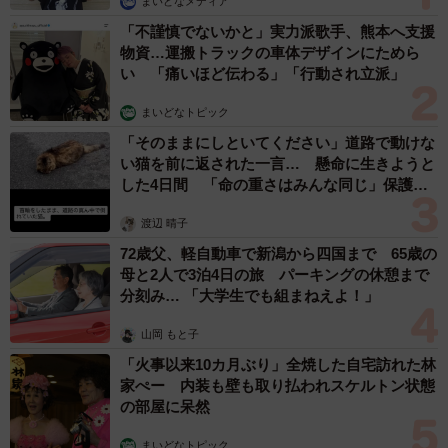
まいどなメディア
「不謹慎でないかと」実力派歌手、熊本へ支援
物資…運搬トラックの車体デザインにためら
い 「痛いほど伝わる」「行動され立派」
まいどなトピック
「そのままにしといてください」道路で動けな
い猫を前に返された一言… 懸命に生きようと
した4日間 「命の重さはみんな同じ」保護団
体代表の訴え
渡辺 晴子
72歳父、軽自動車で新潟から四国まで 65歳の
母と2人で3泊4日の旅 パーキングの休憩まで
分刻み… 「大学生でも組まねえよ！」
山岡 もと子
「火事以来10カ月ぶり」全焼した自宅訪れた林
家ぺー 内装も壁も取り払われスケルトン状態
の部屋に呆然
まいどなトピック