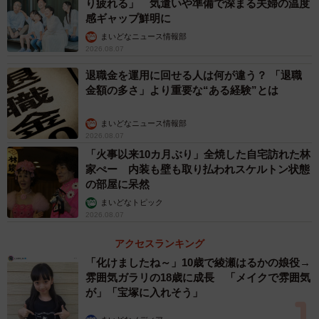
り疲れる」 気遣いや準備で深まる夫婦の温度
感ギャップ鮮明に
まいどなニュース情報部
2026.08.07
退職金を運用に回せる人は何が違う？ 「退職
金額の多さ」より重要な“ある経験”とは
まいどなニュース情報部
2026.08.07
「火事以来10カ月ぶり」全焼した自宅訪れた林
家ぺー 内装も壁も取り払われスケルトン状態
の部屋に呆然
まいどなトピック
2026.08.07
アクセスランキング
「化けましたね～」10歳で綾瀬はるかの娘役→
雰囲気ガラリの18歳に成長 「メイクで雰囲気
が」「宝塚に入れそう」