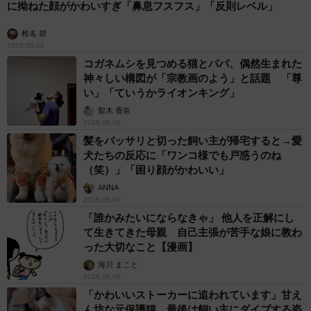
に拗ねた顔がかわいすぎ「鼻息フスフス」「反則レベル」
椎名 碧
2026.08.06
コガネムシを見つめる猫とパパ、偶然生まれた
神々しい構図が「宗教画のよう」と話題 「尊
い」「ていうかライオンキング」
梨木 香奈
2026.08.06
髪をバッサリと切った飼い主が帰宅すると→愛
犬たちの反応に「ワンコ様でも戸惑うのね
（笑）」「困り顔がかわいい」
ANNA
2026.08.06
「誰かみたいにならなきゃ」 他人を正解にし
て生きてきた母親 自己主張が苦手な娘に教わ
った大切なこと【漫画】
海川 まこと
2026.08.06
「かわいいストーカーに追われています」甘え
ん坊な元保護猫 最後は飼い主にダイブする姿