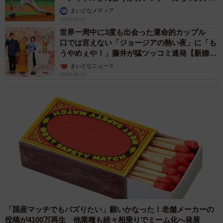
か」
まいどなメディア
2026.08.07
世界一周中に3度も出会った運命的カップル
口では言えない「ジョージアの熱い夜」に「も
うやめぇや！」藤井が猛ツッコミ連発【新婚さ
ん】
まいどなニュース
2026.08.07
「国産マッチでもバズりたい」願いかなった！老舗メーカーの
投稿が4100万再生 他業種も続々相乗りでミーム化へ発展