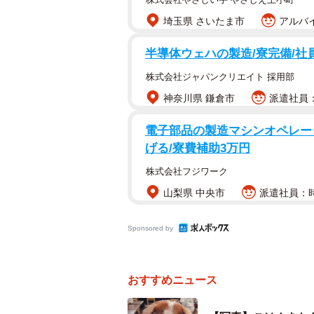
埼玉県 さいたま市
アルバイ
半導体ウェハの製造/寮完備/社
株式会社ジャパンクリエイト 採用部
神奈川県 鎌倉市
派遣社員：
電子部品の製造マシンオペレータ
げる/寮費補助3万円
株式会社フジワーク
山梨県 中央市
派遣社員：時
Sponsored by
おすすめニュース