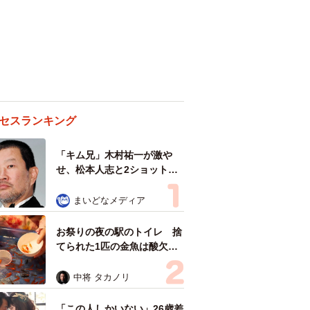
セスランキング
「キム兄」木村祐一が激や
せ、松本人志と2ショット
「一瞬、分からなかったわ」
「テキヤの兄さん」
まいどなメディア
お祭りの夜の駅のトイレ 捨
てられた1匹の金魚は酸欠状
態だった 塩水浴で元気取り
戻し白点病の治療も奏功した
中将 タカノリ
「この人しかいない」26歳差