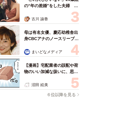
の“年の差婚”をした夫婦 出
会いは？反対する声はなかっ
た？ 今の思いを聞いた
古川 諭香
母は有名女優、慶応幼稚舎出
身CBCアナのノースリーブ姿
「育ちの良さが表情に表れて
る」「天使の笑顔」
まいどなメディア
【漫画】宅配業者の誤配や荷
物のいい加減な扱いに、思わ
ず「本人が謝りに来い！」…
これってカスハラになります
沼田 絵美
か？
６位以降を見る