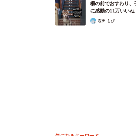
柵の前でおすわり、
に感動の11万いい
森田 もび
気になるキーワード