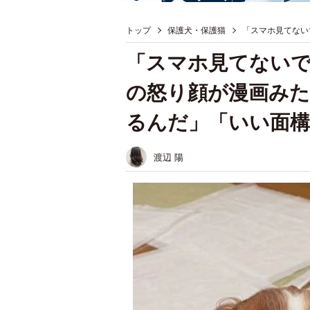
トップ
保護犬・保護猫
「スマホ見てない
「スマホ見てない
の怒り顔が漫画み
るんだ」「いい面
渡辺 陽