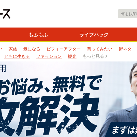
もふもふ
ライフハック
い
家族
気になる
ビフォーアフター
買ってみたい
街ネタ
ともに生きる
ファッション
観光
もっと見る