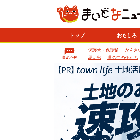
ニ
トップ
おもしろ
ュ
ー
保護犬・保護猫
かんさ
ス
一
思い出
世の中の仕組み
覧